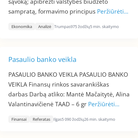
sąvoką; apibrėžti valstybės biudžeto
sampratą, formavimo principus
Peržiūrėti…
Ekonomika
Analizė
Trumpas
975 žodžių
5 min. skaitymo
Pasaulio banko veikla
PASAULIO BANKO VEIKLA PASAULIO BANKO
VEIKLA Finansų rinkos savarankiškas
darbas Darbą atliko: Mantė Mačaitytė, Alina
Valantinavičienė TAAD – 6 gr
Peržiūrėti…
Finansai
Referatas
Ilgas
5 090 žodžių
26 min. skaitymo