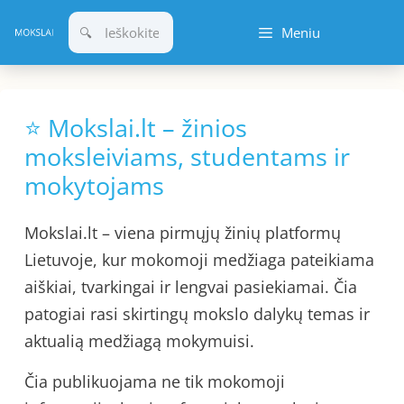
Pereiti
Meniu
prie
turinio
⭐ Mokslai.lt – žinios
moksleiviams, studentams ir
mokytojams
Mokslai.lt – viena pirmųjų žinių platformų
Lietuvoje, kur mokomoji medžiaga pateikiama
aiškiai, tvarkingai ir lengvai pasiekiamai. Čia
patogiai rasi skirtingų mokslo dalykų temas ir
aktualią medžiagą mokymuisi.
Čia publikuojama ne tik mokomoji