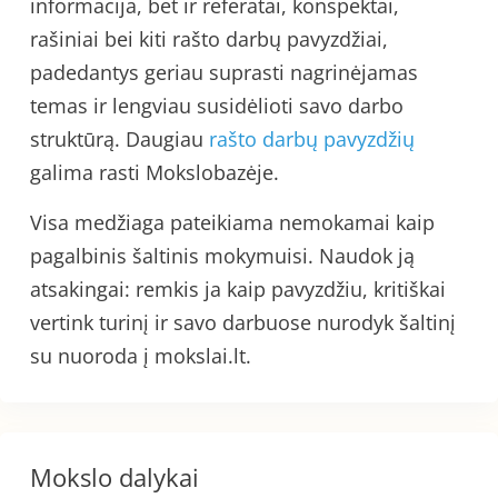
informacija, bet ir referatai, konspektai,
rašiniai bei kiti rašto darbų pavyzdžiai,
padedantys geriau suprasti nagrinėjamas
temas ir lengviau susidėlioti savo darbo
struktūrą. Daugiau
rašto darbų pavyzdžių
galima rasti Mokslobazėje.
Visa medžiaga pateikiama nemokamai kaip
pagalbinis šaltinis mokymuisi. Naudok ją
atsakingai: remkis ja kaip pavyzdžiu, kritiškai
vertink turinį ir savo darbuose nurodyk šaltinį
su nuoroda į mokslai.lt.
Mokslo dalykai