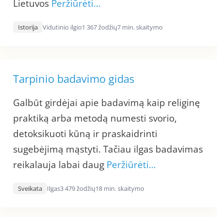
Lietuvos
Peržiūrėti…
Istorija
Vidutinio ilgio
1 367 žodžių
7 min. skaitymo
Tarpinio badavimo gidas
Galbūt girdėjai apie badavimą kaip religinę
praktiką arba metodą numesti svorio,
detoksikuoti kūną ir praskaidrinti
sugebėjimą mąstyti. Tačiau ilgas badavimas
reikalauja labai daug
Peržiūrėti…
Sveikata
Ilgas
3 479 žodžių
18 min. skaitymo