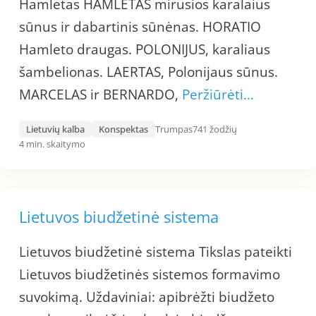
Hamletas HAMLETAS mirusios karalaius
sūnus ir dabartinis sūnėnas. HORATIO
Hamleto draugas. POLONIJUS, karaliaus
šambelionas. LAERTAS, Polonijaus sūnus.
MARCELAS ir BERNARDO,
Peržiūrėti…
Lietuvių kalba
Konspektas
Trumpas
741 žodžių
4 min. skaitymo
Lietuvos biudžetinė sistema
Lietuvos biudžetinė sistema Tikslas pateikti
Lietuvos biudžetinės sistemos formavimo
suvokimą. Uždaviniai: apibrėžti biudžeto