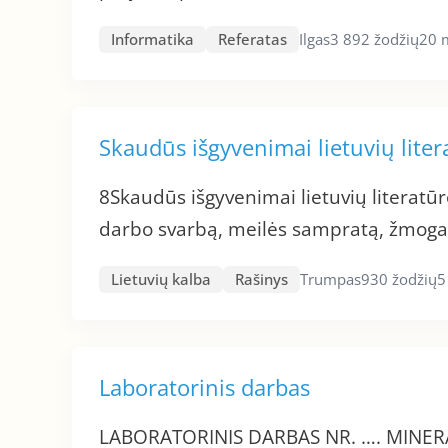
Informatika
Referatas
Ilgas
3 892 žodžių
20 
Skaudūs išgyvenimai lietuvių liter
8Skaudūs išgyvenimai lietuvių literatūr
darbo svarbą, meilės sampratą, žmoga
Lietuvių kalba
Rašinys
Trumpas
930 žodžių
5
Laboratorinis darbas
LABORATORINIS DARBAS NR. …. MINER