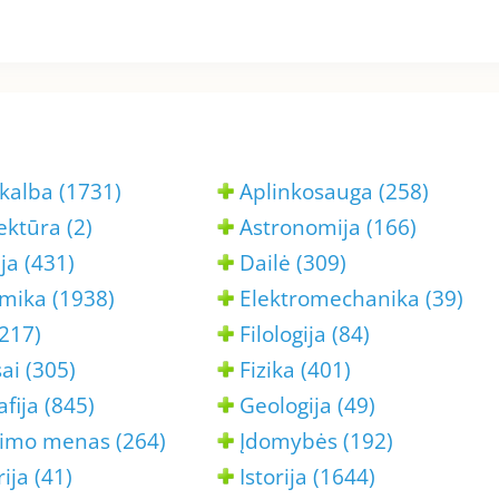
kalba (1731)
Aplinkosauga (258)
ektūra (2)
Astronomija (166)
ja (431)
Dailė (309)
mika (1938)
Elektromechanika (39)
(217)
Filologija (84)
ai (305)
Fizika (401)
fija (845)
Geologija (49)
imo menas (264)
Įdomybės (192)
ija (41)
Istorija (1644)