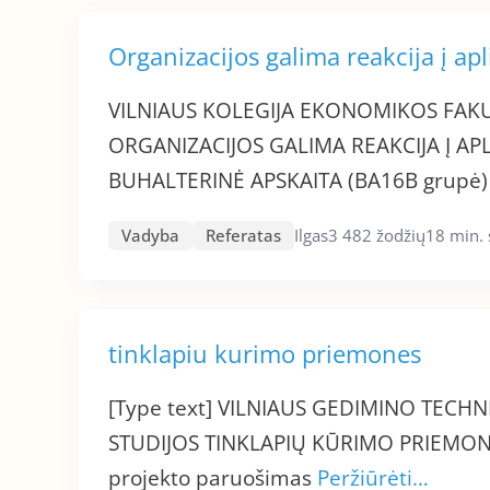
Organizacijos galima reakcija į ap
VILNIAUS KOLEGIJA EKONOMIKOS FAKUL
ORGANIZACIJOS GALIMA REAKCIJA Į APL
BUHALTERINĖ APSKAITA (BA16B grupė
Vadyba
Referatas
Ilgas
3 482 žodžių
18 min.
tinklapiu kurimo priemones
[Type text] VILNIAUS GEDIMINO TEC
STUDIJOS TINKLAPIŲ KŪRIMO PRIEMONĖS
projekto paruošimas
Peržiūrėti…