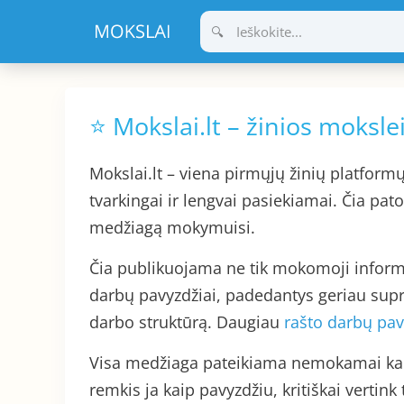
Pereiti
prie
turinio
⭐ Mokslai.lt – žinios moks
Mokslai.lt – viena pirmųjų žinių platform
tvarkingai ir lengvai pasiekiamai. Čia pat
medžiagą mokymuisi.
Čia publikuojama ne tik mokomoji informacij
darbų pavyzdžiai, padedantys geriau supr
darbo struktūrą. Daugiau
rašto darbų pav
Visa medžiaga pateikiama nemokamai kaip
remkis ja kaip pavyzdžiu, kritiškai vertink