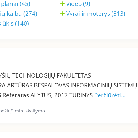
 planai (45)
Video (9)
ių kalba (274)
Vyrai ir moterys (313)
ūkis (140)
RYŠIŲ TECHNOLOGIJŲ FAKULTETAS
A ARTŪRAS BESPALOVAS INFORMACINIŲ SISTEMŲ
 Referatas ALYTUS, 2017 TURINYS
Peržiūrėti…
odžių
9 min. skaitymo