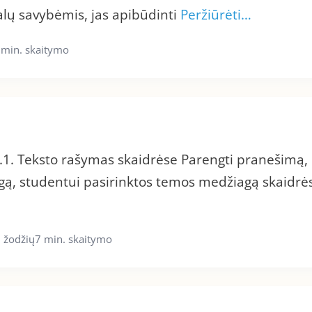
ralų savybėmis, jas apibūdinti
Peržiūrėti…
 min. skaitymo
.1. Teksto rašymas skaidrėse Parengti pranešimą,
gą, studentui pasirinktos temos medžiagą skaidrė
 žodžių
7 min. skaitymo