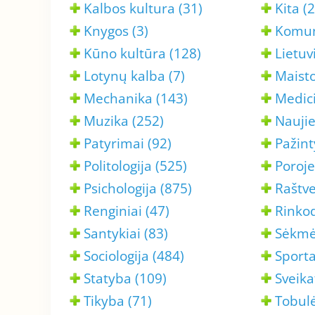
Kalbos kultura (31)
Kita (
Knygos (3)
Komuni
Kūno kultūra (128)
Lietuv
Lotynų kalba (7)
Maist
Mechanika (143)
Medici
Muzika (252)
Naujie
Patyrimai (92)
Pažint
Politologija (525)
Poroje
Psichologija (875)
Raštv
Renginiai (47)
Rinkod
Santykiai (83)
Sėkmės
Sociologija (484)
Sporta
Statyba (109)
Sveika
Tikyba (71)
Tobulė