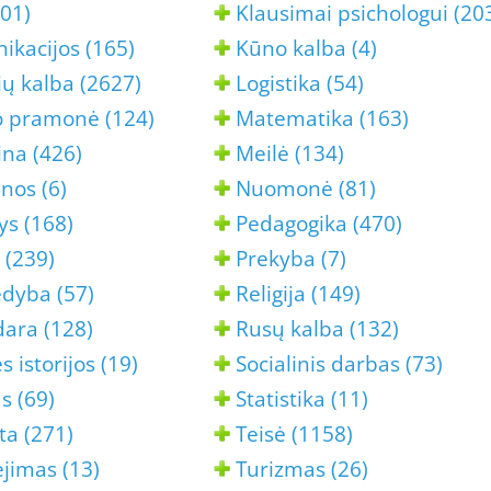
201)
Klausimai psichologui (20
kacijos (165)
Kūno kalba (4)
ių kalba (2627)
Logistika (54)
o pramonė (124)
Matematika (163)
na (426)
Meilė (134)
nos (6)
Nuomonė (81)
ys (168)
Pedagogika (470)
 (239)
Prekyba (7)
edyba (57)
Religija (149)
ara (128)
Rusų kalba (132)
 istorijos (19)
Socialinis darbas (73)
s (69)
Statistika (11)
ta (271)
Teisė (1158)
jimas (13)
Turizmas (26)