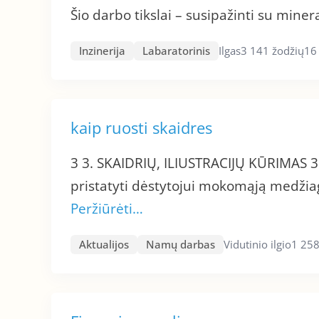
Šio darbo tikslai – susipažinti su mine
Inzinerija
Labaratorinis
Ilgas
3 141 žodžių
16
kaip ruosti skaidres
3 3. SKAIDRIŲ, ILIUSTRACIJŲ KŪRIMAS 3
pristatyti dėstytojui mokomąją medžia
Peržiūrėti…
Aktualijos
Namų darbas
Vidutinio ilgio
1 258