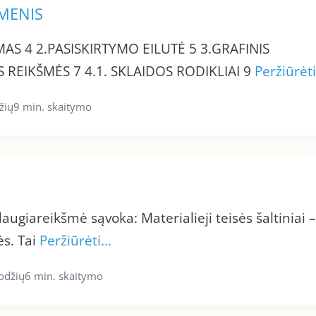
OMENIS
AS 4 2.PASISKIRTYMO EILUTĖ 5 3.GRAFINIS
REIKŠMĖS 7 4.1. SKLAIDOS RODIKLIAI 9
Peržiūrėt
žių
9 min. skaitymo
daugiareikšmė sąvoka: Materialieji teisės šaltiniai –
ės. Tai
Peržiūrėti…
odžių
6 min. skaitymo