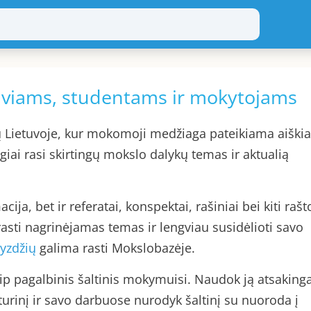
leiviams, studentams ir mokytojams
ų Lietuvoje, kur mokomoji medžiaga pateikiama aiškia
ogiai rasi skirtingų mokslo dalykų temas ir aktualią
a, bet ir referatai, konspektai, rašiniai bei kiti rašt
asti nagrinėjamas temas ir lengviau susidėlioti savo
yzdžių
galima rasti Mokslobazėje.
 pagalbinis šaltinis mokymuisi. Naudok ją atsakinga
 turinį ir savo darbuose nurodyk šaltinį su nuoroda į