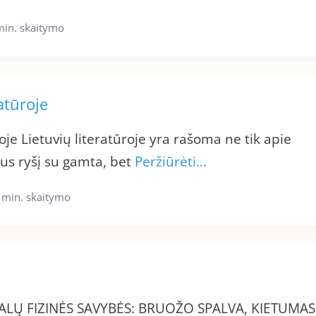
min. skaitymo
atūroje
oje Lietuvių literatūroje yra rašoma ne tik apie
us ryšį su gamta, bet
Peržiūrėti…
 min. skaitymo
ALŲ FIZINĖS SAVYBĖS: BRUOŽO SPALVA, KIETUMAS