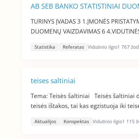
AB SEB BANKO STATISTINIAI DU
TURINYS ĮVADAS 3 1.ĮMONĖS PRISTATYM
DUOMENŲ VAIZDAVIMAS 6 4.VIDUTINĖS 
Statistika
Referatas
Vidutinio ilgio
1 767 žod
teises saltiniai
Tema: Teisės šaltiniai Teisės šaltiniai 
teisės ištakos, tai kas egzistuoja iki teis
Aktualijos
Konspektas
Vidutinio ilgio
1 115 ž