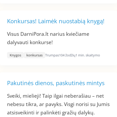
Konkursas! Laimėk nuostabią knygą!
Visus DarniPora.lt narius kviečiame
dalyvauti konkurse!
Knygos
konkursas
Trumpas
104 žodžių
1 min. skaitymo
Pakutinės dienos, paskutinės mintys
Sveiki, mielieji! Taip ilgai neberašiau – net
nebesu tikra, ar pavyks. Visgi norisi su Jumis
atsisveikinti ir palinkėti gražių dalykų.