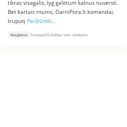
tikras visagalis, lyg galėtum kalnus nuversti.
Bet kartais mums, DarniPora.lt komandai,
truputį
Peržiūrėti…
Naujienos
Trumpas
76 žodžių
1 min. skaitymo