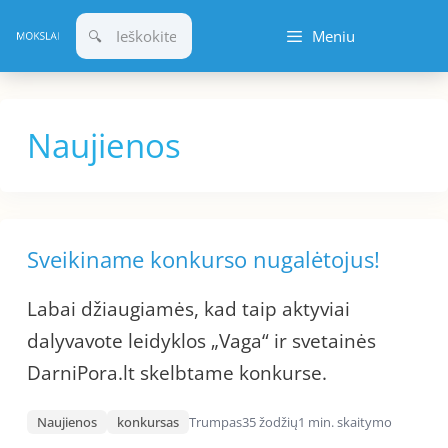
Pereiti
Meniu
prie
turinio
Naujienos
Sveikiname konkurso nugalėtojus!
Labai džiaugiamės, kad taip aktyviai
dalyvavote leidyklos „Vaga“ ir svetainės
DarniPora.lt skelbtame konkurse.
Naujienos
konkursas
Trumpas
35 žodžių
1 min. skaitymo