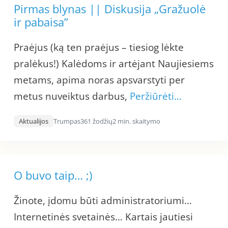
Pirmas blynas || Diskusija „Gražuolė
ir pabaisa”
Praėjus (ką ten praėjus – tiesiog lėkte
pralėkus!) Kalėdoms ir artėjant Naujiesiems
metams, apima noras apsvarstyti per
metus nuveiktus darbus,
Peržiūrėti…
Aktualijos
Trumpas
361 žodžių
2 min. skaitymo
O buvo taip… ;)
Žinote, įdomu būti administratoriumi…
Internetinės svetainės… Kartais jautiesi