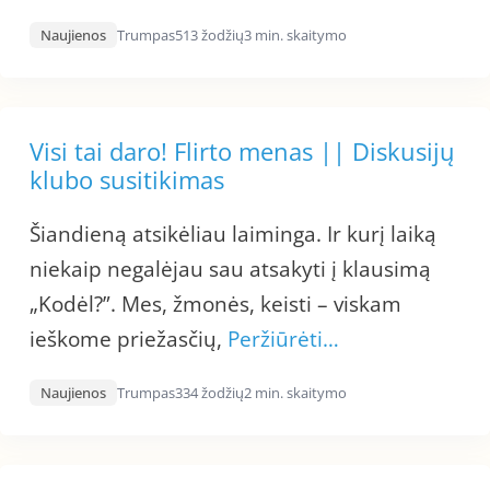
Naujienos
Trumpas
513 žodžių
3 min. skaitymo
Visi tai daro! Flirto menas || Diskusijų
klubo susitikimas
Šiandieną atsikėliau laiminga. Ir kurį laiką
niekaip negalėjau sau atsakyti į klausimą
„Kodėl?”. Mes, žmonės, keisti – viskam
ieškome priežasčių,
Peržiūrėti…
Naujienos
Trumpas
334 žodžių
2 min. skaitymo