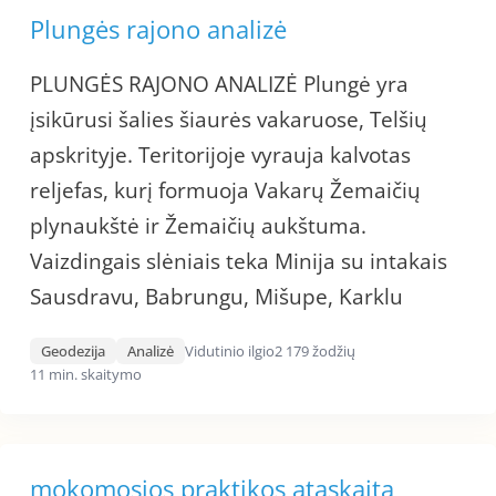
Plungės rajono analizė
PLUNGĖS RAJONO ANALIZĖ Plungė yra
įsikūrusi šalies šiaurės vakaruose, Telšių
apskrityje. Teritorijoje vyrauja kalvotas
reljefas, kurį formuoja Vakarų Žemaičių
plynaukštė ir Žemaičių aukštuma.
Vaizdingais slėniais teka Minija su intakais
Sausdravu, Babrungu, Mišupe, Karklu
Geodezija
Analizė
Vidutinio ilgio
2 179 žodžių
11 min. skaitymo
mokomosios praktikos ataskaita