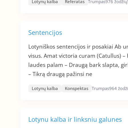
Lotynų kalba
Referatas
Trumpas
976 žodžių
Sentencijos
Lotyniškos sentencijos ir posakiai Ab u
visus. Amat victoria curam (Catullus) 
laudes palam – Draugą bark slapta, girk
– Tikrą draugą pažinsi ne
Lotynų kalba
Konspektas
Trumpas
964 žodž
Lotynu kalba ir linksniu galunes