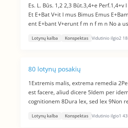
Es. L. Būs. 1,2 2,3 Būt.3,4+e Perf.1,4+v I
Et E+Bat V+it I mus Bimus Emus E+Bamus V
ent E+bant V+erunt f m n f m n No a us
Lotynų kalba
Konspektas
Vidutinio ilgio
2 18
80 lotynų posakių
1Extremis malis, extrema remedia 2Per
est facere, aliud dicere 5Idem per idem
cognitionem 8Dura lex, sed lex 9Non rex
Lotynų kalba
Konspektas
Vidutinio ilgio
1 43