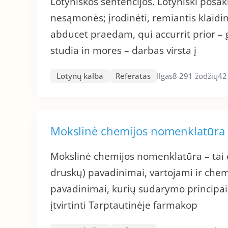
Lotyniškos sentencijos. Lotyniški posa
nesąmonės; įrodinėti, remiantis klaid
abducet praedam, qui accurrit prior – 
studia in mores – darbas virsta į
Lotynų kalba
Referatas
Ilgas
8 291 žodžių
42
Mokslinė chemijos nomenklatūra
Mokslinė chemijos nomenklatūra – tai c
druskų) pavadinimai, vartojami ir chemi
pavadinimai, kurių sudarymo principai
įtvirtinti Tarptautinėje farmakop