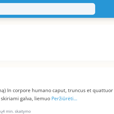
) In corpore humano caput, truncus et quattuor
kiriami galva, liemuo
Peržiūrėti…
ių
4 min. skaitymo