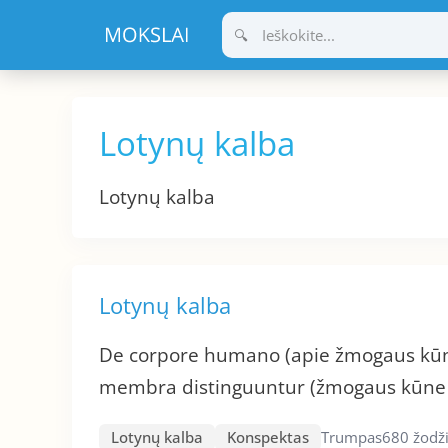
Pereiti
prie
turinio
Lotynų kalba
Lotynų kalba
Lotynų kalba
De corpore humano (apie žmogaus kūną
membra distinguuntur (žmogaus kūne s
Lotynų kalba
Konspektas
Trumpas
680 žodž