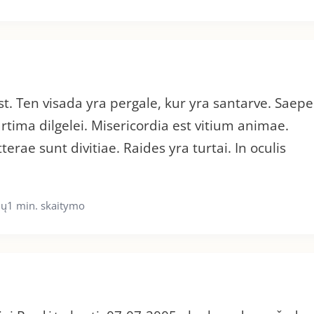
est. Ten visada yra pergale, kur yra santarve. Saepe
rtima dilgelei. Misericordia est vitium animae.
erae sunt divitiae. Raides yra turtai. In oculis
ių
1 min. skaitymo