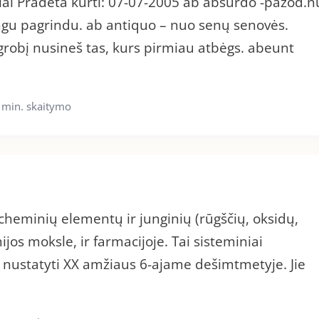
kiai Pradėta kurti: 07-07-2005 ab absurdo -pažod.n
ingu pagrindu. ab antiquo – nuo senų senovės.
grobį nusineš tas, kurs pirmiau atbėgs. abeunt
 min. skaitymo
heminių elementų ir junginių (rūgščių, oksidų,
jos moksle, ir farmacijoje. Tai sisteminiai
 nustatyti XX amžiaus 6-ajame dešimtmetyje. Jie