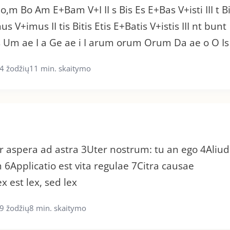
 o,m Bo Am E+Bam V+I II s Bis Es E+Bas V+isti III t Bi
+imus II tis Bitis Etis E+Batis V+istis III nt bunt
 Um ae I a Ge ae i I arum orum Orum Da ae o O Is 
4 žodžių
11 min. skaitymo
 aspera ad astra 3Uter nostrum: tu an ego 4Aliud
 6Applicatio est vita regulae 7Citra causae
 est lex, sed lex
9 žodžių
8 min. skaitymo