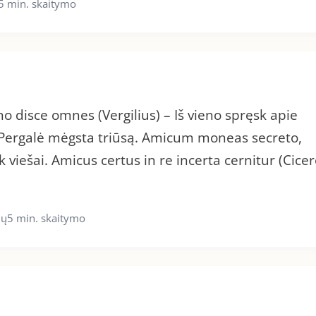
5 min. skaitymo
no disce omnes (Vergilius) – Iš vieno spręsk apie
– Pergalė mėgsta triūsą. Amicum moneas secreto,
 viešai. Amicus certus in re incerta cernitur (Cicer
ių
5 min. skaitymo