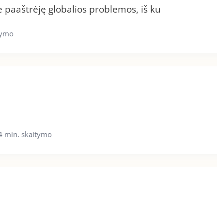
e paaštrėję globalios problemos, iš ku
tymo
4 min. skaitymo