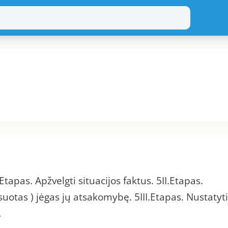
as. Apžvelgti situacijos faktus. 5II.Etapas.
suotas ) jėgas jų atsakomybę. 5III.Etapas. Nustatyti
…