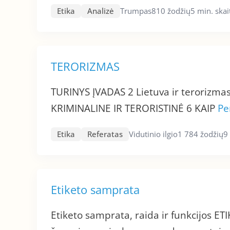
Etika
Analizė
Trumpas
810 žodžių
5 min. ska
TERORIZMAS
TURINYS ĮVADAS 2 Lietuva ir terorizmas 
KRIMINALINE IR TERORISTINĖ 6 KAIP
Pe
Etika
Referatas
Vidutinio ilgio
1 784 žodžių
9
Etiketo samprata
Etiketo samprata, raida ir funkcijos ETI