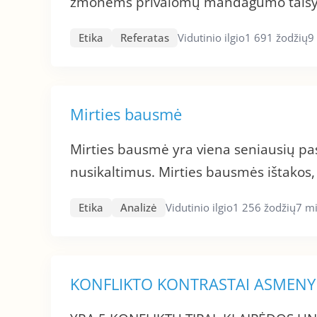
žmonėms privalomų mandagumo taisykl
Etika
Referatas
Vidutinio ilgio
1 691 žodžių
9
Mirties bausmė
Mirties bausmė yra viena seniausių pas
nusikaltimus. Mirties bausmės ištakos,
Etika
Analizė
Vidutinio ilgio
1 256 žodžių
7 mi
KONFLIKTO KONTRASTAI ASMENYB