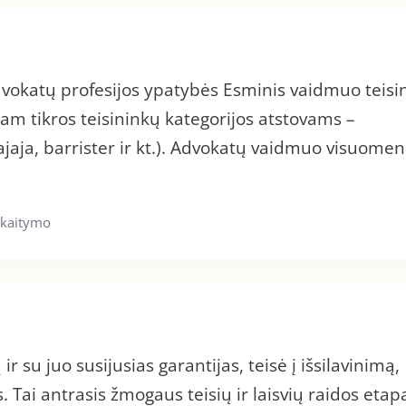
katų profesijos ypatybės Esminis vaidmuo teisi
am tikros teisininkų kategorijos atstovams –
jaja, barrister ir kt.). Advokatų vaidmuo visuome
skaitymo
ir su juo susijusias garantijas, teisė į išsilavinimą,
. Tai antrasis žmogaus teisių ir laisvių raidos etap