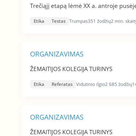
Trečiąjį etapą lėmė XX a. antroje pusėj
Etika
Testas
Trumpas
351 žodžių
2 min. skai
ORGANIZAVIMAS
ŽEMAITIJOS KOLEGIJA TURINYS
Etika
Referatas
Vidutinio ilgio
2 685 žodžių
1
ORGANIZAVIMAS
ŽEMAITIJOS KOLEGIJA TURINYS