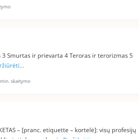
itymo
3 Smurtas ir prievarta 4 Teroras ir terorizmas 5
ržiūrėti…
 min. skaitymo
KETAS – [pranc. etiquette – kortelė]: visų profesijų