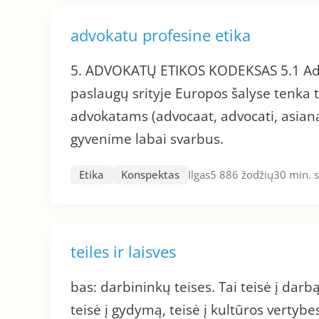
advokatu profesine etika
5. ADVOKATŲ ETIKOS KODEKSAS 5.1 Advo
paslaugų srityje Europos šalyse tenka t
advokatams (advocaat, advocati, asiana
gyvenime labai svarbus.
Etika
Konspektas
Ilgas
5 886 žodžių
30 min. 
teiles ir laisves
bas: darbininkų teises. Tai teisė į darbą 
teisė į gydymą, teisė į kultūros vertybes