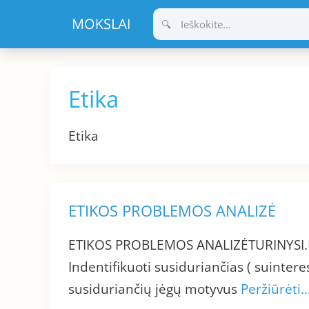
Pereiti
prie
turinio
Etika
Etika
ETIKOS PROBLEMOS ANALIZĖ
ETIKOS PROBLEMOS ANALIZĖTURINYSI.Etap
Indentifikuoti susiduriančias ( suintere
susiduriančių jėgų motyvus
Peržiūrėti