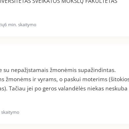
NIVERSITETAS SVEIKATOS MOKSLŲ FAKULTETAS
žių
6 min. skaitymo
site su nepažįstamais žmonėmis supažindintas.
ems žmonėms ir vyrams, o paskui moterims (šitokio
mas). Tačiau jei po geros valandėlės niekas neskuba
. skaitymo