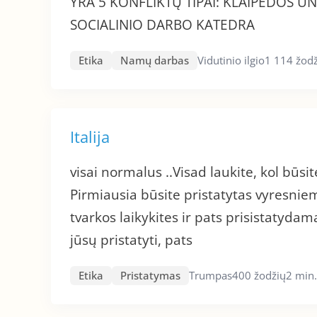
YRA 5 KONFLIKTŲ TIPAI: KLAIPĖDOS U
SOCIALINIO DARBO KATEDRA
Etika
Namų darbas
Vidutinio ilgio
1 114 žod
Italija
visai normalus ..Visad laukite, kol bū
Pirmiausia būsite pristatytas vyresni
tvarkos laikykites ir pats prisistatyda
jūsų pristatyti, pats
Etika
Pristatymas
Trumpas
400 žodžių
2 min