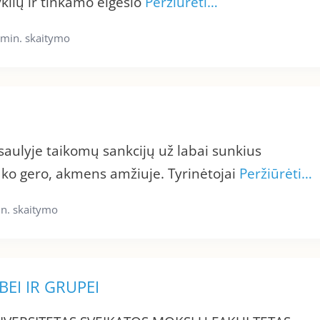
ių ir tinkamo elgesio
Peržiūrėti…
 min. skaitymo
aulyje taikomų sankcijų už labai sunkius
 ko gero, akmens amžiuje. Tyrinėtojai
Peržiūrėti…
n. skaitymo
EI IR GRUPEI