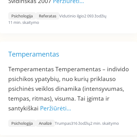
Svidinskas 2007
Peržiūrėti…
Psichologija
Referatas
Vidutinio ilgio
2 093 žodžių
11 min. skaitymo
Temperamentas
Temperamentas Temperamentas – individo
psichikos ypatybių, nuo kurių priklauso
psichinės veiklos dinamika (intensyvumas,
tempas, ritmas), visuma. Tai įgimta ir
santykiškai
Peržiūrėti…
Psichologija
Analizė
Trumpas
316 žodžių
2 min. skaitymo