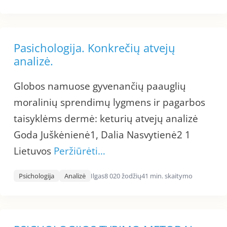
Pasichologija. Konkrečių atvejų
analizė.
Globos namuose gyvenančių paauglių
moralinių sprendimų lygmens ir pagarbos
taisyklėms dermė: keturių atvejų analizė
Goda Juškėnienė1, Dalia Nasvytienė2 1
Lietuvos
Peržiūrėti…
Psichologija
Analizė
Ilgas
8 020 žodžių
41 min. skaitymo