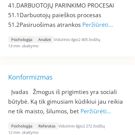
41.DARBUOTOJŲ PARINKIMO PROCESAI
51.1Darbuotojų paieškos procesas
51.2Pasiruošimas atrankos
Peržiūrėti…
Psichologija
Analizė
Vidutinio ilgio
2 405 žodžių
13 min. skaitymo
Konformizmas
Įvadas Žmogus iš prigimties yra sociali
būtybė. Ką tik gimusiam kūdikiui jau reikia
ne tik maisto, šilumos, bet
Peržiūrėti…
Psichologija
Referatas
Vidutinio ilgio
2 272 žodžių
12 min. skaitymo