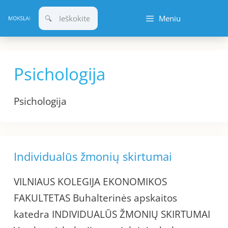
Pereiti
Meniu
prie
turinio
Psichologija
Psichologija
Individualūs žmonių skirtumai
VILNIAUS KOLEGIJA EKONOMIKOS
FAKULTETAS Buhalterinės apskaitos
katedra INDIVIDUALŪS ŽMONIŲ SKIRTUMAI