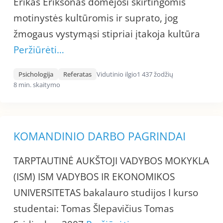
Erikas Eriksonas domėjosi skirtingomis
motinystės kultūromis ir suprato, jog
žmogaus vystymąsi stipriai įtakoja kultūra
Peržiūrėti…
Psichologija
Referatas
Vidutinio ilgio
1 437 žodžių
8 min. skaitymo
KOMANDINIO DARBO PAGRINDAI
TARPTAUTINĖ AUKŠTOJI VADYBOS MOKYKLA
(ISM) ISM VADYBOS IR EKONOMIKOS
UNIVERSITETAS bakalauro studijos I kurso
studentai: Tomas Šlepavičius Tomas