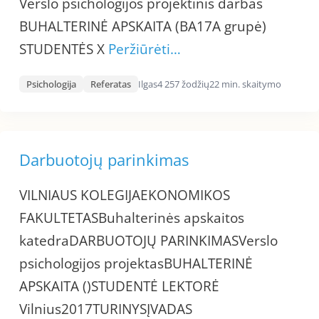
Verslo psichologijos projektinis darbas
BUHALTERINĖ APSKAITA (BA17A grupė)
STUDENTĖS X
Peržiūrėti…
Psichologija
Referatas
Ilgas
4 257 žodžių
22 min. skaitymo
Darbuotojų parinkimas
VILNIAUS KOLEGIJAEKONOMIKOS
FAKULTETASBuhalterinės apskaitos
katedraDARBUOTOJŲ PARINKIMASVerslo
psichologijos projektasBUHALTERINĖ
APSKAITA ()STUDENTĖ LEKTORĖ
Vilnius2017TURINYSĮVADAS