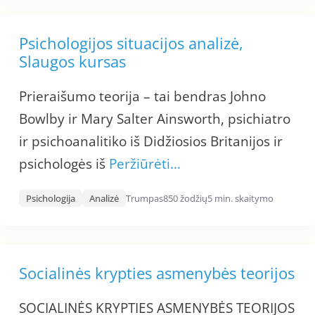
Psichologijos situacijos analizė,
Slaugos kursas
Prieraišumo teorija – tai bendras Johno
Bowlby ir Mary Salter Ainsworth, psichiatro
ir psichoanalitiko iš Didžiosios Britanijos ir
psichologės iš
Peržiūrėti…
Psichologija
Analizė
Trumpas
850 žodžių
5 min. skaitymo
Socialinės krypties asmenybės teorijos
SOCIALINĖS KRYPTIES ASMENYBĖS TEORIJOS