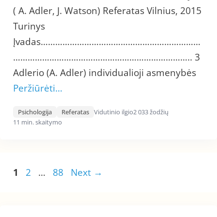
( A. Adler, J. Watson) Referatas Vilnius, 2015
Turinys
Įvadas…………………………………………………………
……………………………………………………………….. 3
Adlerio (A. Adler) individualioji asmenybės
Peržiūrėti…
Psichologija
Referatas
Vidutinio ilgio
2 033 žodžių
11 min. skaitymo
Page
Page
Page
1
2
…
88
Next
→