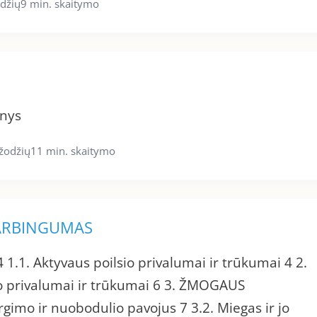
džių
9 min. skaitymo
inys
žodžių
11 min. skaitymo
DARBINGUMAS
1.1. Aktyvaus poilsio privalumai ir trūkumai 4 2.
io privalumai ir trūkumai 6 3. ŽMOGAUS
imo ir nuobodulio pavojus 7 3.2. Miegas ir jo