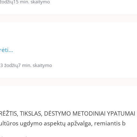
žodžių
15 min. skaitymo
rėti…
3 žodžių
7 min. skaitymo
RĖŽTIS, TIKSLAS, DĖSTYMO METODINIAI YPATUMAI
ltūros ugdymo aspektų apžvalga, remiantis b