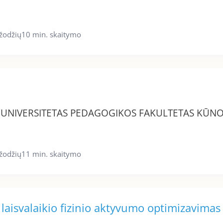
žodžių
10 min. skaitymo
S UNIVERSITETAS PEDAGOGIKOS FAKULTETAS KŪN
žodžių
11 min. skaitymo
 laisvalaikio fizinio aktyvumo optimizavimas