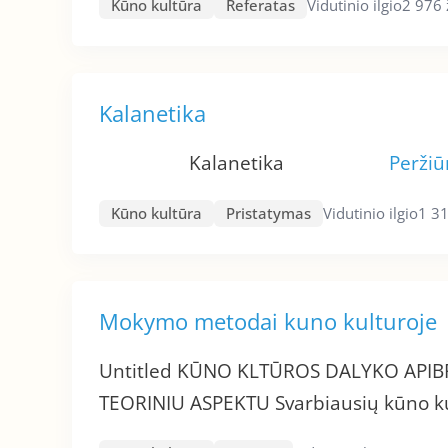
Kūno kultūra
Referatas
Vidutinio ilgio
2 976 
Kalanetika
Kalanetika
Peržiū
Kūno kultūra
Pristatymas
Vidutinio ilgio
1 31
Mokymo metodai kuno kulturoje
Untitled KŪNO KLTŪROS DALYKO APIB
TEORINIU ASPEKTU Svarbiausių kūno ku