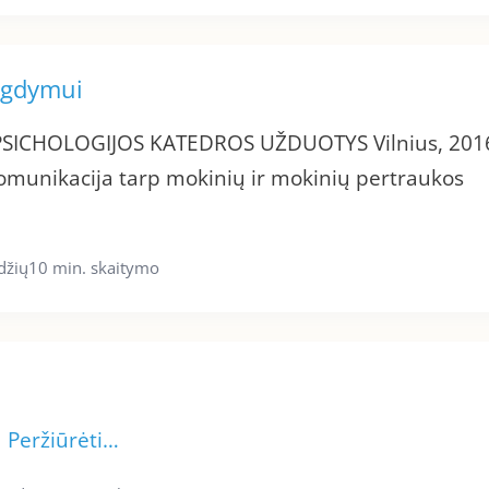
 ugdymui
PSICHOLOGIJOS KATEDROS UŽDUOTYS Vilnius, 201
omunikacija tarp mokinių ir mokinių pertraukos
džių
10 min. skaitymo
s
Peržiūrėti…