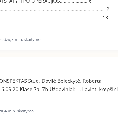
 ATSTATYTI PO OPERACIJOS………………….6
……………………………………………………………………….12
…………………………………………………………………………13
žodžių
8 min. skaitymo
PEKTAS Stud. Dovilė Beleckytė, Roberta
6.09.20 Klasė:7a, 7b Uždaviniai: 1. Lavinti krepšin
žių
4 min. skaitymo