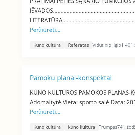
PRATIMAI PETIES SĄNARIO FUMKCIJOS
IŠVADOS……………………………………………
LITERATŪRA……………………………………
Peržiūrėti…
Kūno kultūra
Referatas
Vidutinio ilgio
1 401 
Pamoku planai-konspektai
KŪNO KULTŪROS PAMOKOS PLANAS-KONS
Adomaitytė Vieta: sporto salė Data: 201
Peržiūrėti…
Kūno kultūra
kūno kultūra
Trumpas
741 žod