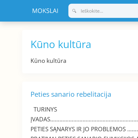
Pereiti
prie
turinio
Kūno kultūra
Kūno kultūra
Peties sanario rebelitacija
TURINYS
ĮVADAS………………………………………………
PETIES SĄNARYS IR JO PROBLEM