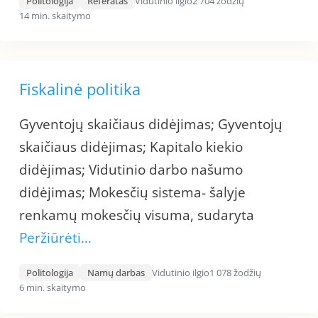
Politologija
Referatas
Vidutinio ilgio
2 704 žodžių
14 min. skaitymo
Fiskalinė politika
Gyventojų skaičiaus didėjimas; Gyventojų
skaičiaus didėjimas; Kapitalo kiekio
didėjimas; Vidutinio darbo našumo
didėjimas; Mokesčių sistema- šalyje
renkamų mokesčių visuma, sudaryta
Peržiūrėti…
Politologija
Namų darbas
Vidutinio ilgio
1 078 žodžių
6 min. skaitymo