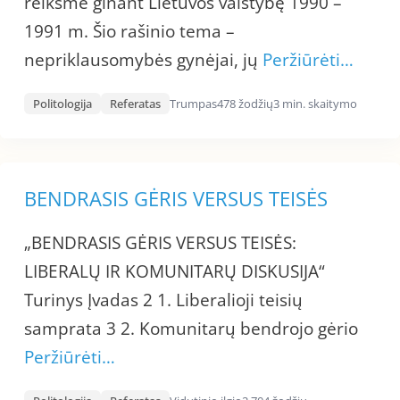
reikšmė ginant Lietuvos valstybę 1990 –
1991 m. Šio rašinio tema –
nepriklausomybės gynėjai, jų
Peržiūrėti…
Politologija
Referatas
Trumpas
478 žodžių
3 min. skaitymo
BENDRASIS GĖRIS VERSUS TEISĖS
„BENDRASIS GĖRIS VERSUS TEISĖS:
LIBERALŲ IR KOMUNITARŲ DISKUSIJA“
Turinys Įvadas 2 1. Liberalioji teisių
samprata 3 2. Komunitarų bendrojo gėrio
Peržiūrėti…