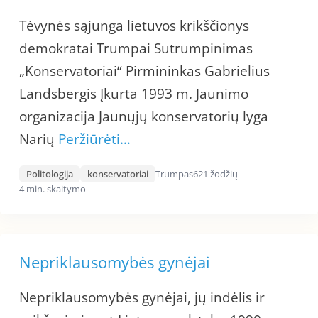
Tėvynės sąjunga lietuvos krikščionys
demokratai Trumpai Sutrumpinimas
„Konservatoriai“ Pirmininkas Gabrielius
Landsbergis Įkurta 1993 m. Jaunimo
organizacija Jaunųjų konservatorių lyga
Narių
Peržiūrėti…
Politologija
konservatoriai
Trumpas
621 žodžių
4 min. skaitymo
Nepriklausomybės gynėjai
Nepriklausomybės gynėjai, jų indėlis ir