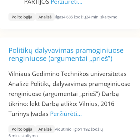
PARTIJOS
Peržiūrėti…
Politologija
Analizė
Ilgas
4 685 žodžių
24 min. skaitymo
Politikų dalyvavimas pramoginiuose
renginiuose (argumentai „prieš”)
Vilniaus Gedimino Technikos universitetas
Analizė Politikų dalyvavimas pramoginiuose
renginiuose (argumentai „prieš”) Darbą
tikrino: lekt Darbą atliko: Vilnius, 2016
Turinys Įvadas
Peržiūrėti…
Politologija
Analizė
Vidutinio ilgio
1 192 žodžių
6 min. skaitymo