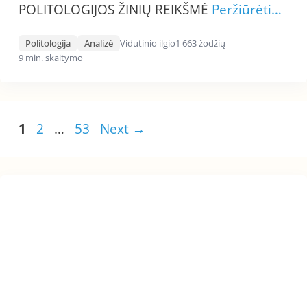
POLITOLOGIJOS ŽINIŲ REIKŠMĖ
Peržiūrėti…
Politologija
Analizė
Vidutinio ilgio
1 663 žodžių
9 min. skaitymo
Page
Page
Page
1
2
…
53
Next
→