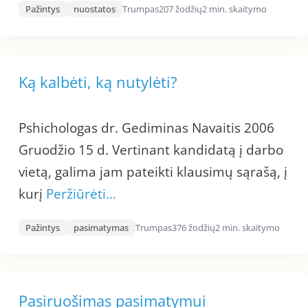
Pažintys
nuostatos
Trumpas
207 žodžių
2 min. skaitymo
Ką kalbėti, ką nutylėti?
Pshichologas dr. Gediminas Navaitis 2006
Gruodžio 15 d. Vertinant kandidatą į darbo
vietą, galima jam pateikti klausimų sąrašą, į
kurį
Peržiūrėti…
Pažintys
pasimatymas
Trumpas
376 žodžių
2 min. skaitymo
Pasiruošimas pasimatymui