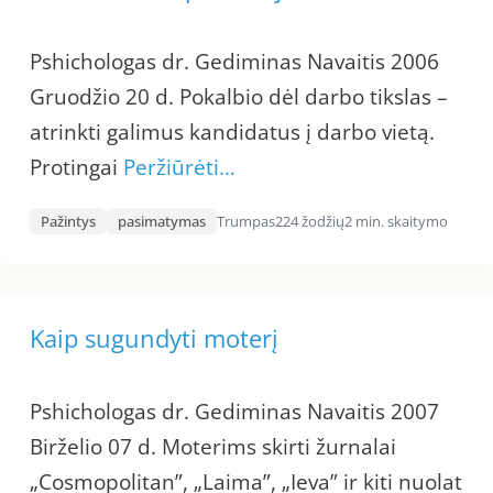
Pshichologas dr. Gediminas Navaitis 2006
Gruodžio 20 d. Pokalbio dėl darbo tikslas –
atrinkti galimus kandidatus į darbo vietą.
Protingai
Peržiūrėti…
Pažintys
pasimatymas
Trumpas
224 žodžių
2 min. skaitymo
Kaip sugundyti moterį
Pshichologas dr. Gediminas Navaitis 2007
Birželio 07 d. Moterims skirti žurnalai
„Cosmopolitan”, „Laima”, „Ieva” ir kiti nuolat