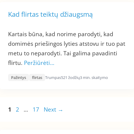
Kad flirtas teiktų džiaugsmą
Kartais būna, kad norime parodyti, kad
domimės priešingos lyties atstovu ir tuo pat
metu to neparodyti. Tai galima pavadinti
flirtu.
Peržiūrėti…
Pažintys
flirtas
Trumpas
521 žodžių
3 min. skaitymo
Page
Page
Page
1
2
…
17
Next
→