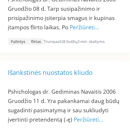
Gruodžio 08 d. Tarp susipažinimo ir
prisipažinimo įsiterpia smagus ir kupinas
įtampos flirto laikas. Po
Peržiūrėti…
Pažintys
flirtas
Trumpas
528 žodžių
3 min. skaitymo
Išankstinės nuostatos kliudo
Pshichologas dr. Gediminas Navaitis 2006
Gruodžio 11 d. Yra pakankamai daug būdų
sugadinti pasimatymą ir sau sukliudyti
įvertinti pretendentą (-ę)
Peržiūrėti…