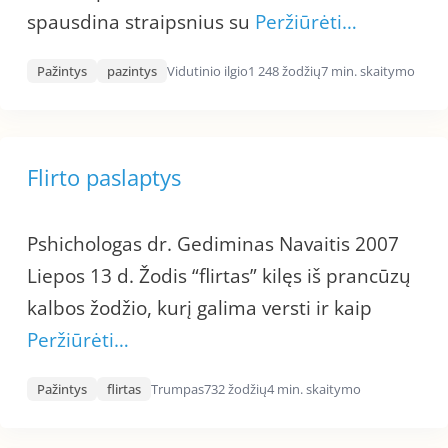
spausdina straipsnius su
Peržiūrėti…
Pažintys
pazintys
Vidutinio ilgio
1 248 žodžių
7 min. skaitymo
Flirto paslaptys
Pshichologas dr. Gediminas Navaitis 2007
Liepos 13 d. Žodis “flirtas” kilęs iš prancūzų
kalbos žodžio, kurį galima versti ir kaip
Peržiūrėti…
Pažintys
flirtas
Trumpas
732 žodžių
4 min. skaitymo