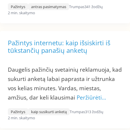
Pažintys
antras pasimatymas
Trumpas
341 žodžių
2 min. skaitymo
Pažintys internetu: kaip išsiskirti iš
tūkstančių panašių anketų
Daugelis pažinčių svetainių reklamuoja, kad
sukurti anketą labai paprasta ir užtrunka
vos kelias minutes. Vardas, miestas,
amžius, dar keli klausimai
Peržiūrėti…
Pažintys
kaip susikurti anketą
Trumpas
313 žodžių
2 min. skaitymo