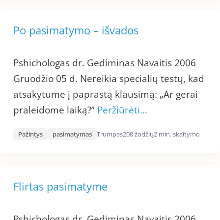
Po pasimatymo – išvados
Pshichologas dr. Gediminas Navaitis 2006
Gruodžio 05 d. Nereikia specialių testų, kad
atsakytume į paprastą klausimą: „Ar gerai
praleidome laiką?”
Peržiūrėti…
Pažintys
pasimatymas
Trumpas
208 žodžių
2 min. skaitymo
Flirtas pasimatyme
Pshichologas dr. Gediminas Navaitis 2006