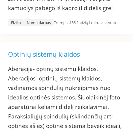
kamuolys pabėgo iš kadro (l.didelis grei
Fizika
Namų darbas
Trumpas
155 žodžių
1 min. skaitymo
Optinių sistemų klaidos
Aberacija- optinų sistemų klaidos.
Aberacijos- optinių sistemų klaidos,
vadinamos spindulių nukreipimas nuo
idealios optinės sistemos. Šiuolaikinėj foto
aparatūrai keliami dideli reikalavimai.
Paraksialiųjų spindulių (sklindančių arti
optinės ašies) optinė sistema beveik ideali,