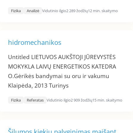
Fizika
Analizė
Vidutinio ilgio
2 289 žodžių
12 min. skaitymo
hidromechanikos
Untitled LIETUVOS AUKŠTOJI JŪREVYSTĖS
MOKYKLA LAIVŲ ENERGETIKOS KATEDRA
O.Gėrikės bandymai su oru ir vakumu
Klaipėda, 2013 Turinys
Fizika
Referatas
Vidutinio ilgio
2 909 žodžių
15 min. skaitymo
Šilumos kiekių palyginimas maišant