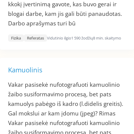
kkokį įvertinimą gavote, kas buvo gerai ir
blogai darbe, kam jis gali būti panaudotas.
Darbo aprašymas turi bū
Fizika
Referatas
Vidutinio ilgio
1 590 žodžių
8 min. skaitymo
Kamuolinis
Vakar pasisekė nufotografuoti kamuolinio
žaibo susiformavimo procesą, bet pats
kamuolys pabėgo iš kadro (l.didelis greitis).
Gal mokslui ar kam įdomu (jpeg)? Rimas
Vakar pasisekė nufotografuoti kamuolinio
žaibo susiformavimo procesą, bet pats