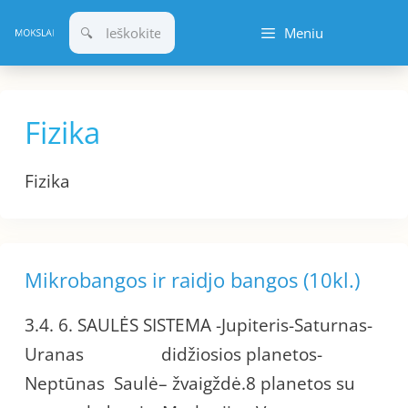
Pereiti
Meniu
prie
turinio
Fizika
Fizika
Mikrobangos ir raidjo bangos (10kl.)
3.4. 6. SAULĖS SISTEMA -Jupiteris-Saturnas-
Uranas didžiosios planetos-
Neptūnas Saulė– žvaigždė.8 planetos su