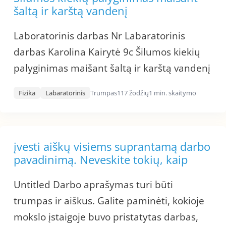
šaltą ir karštą vandenį
Laboratorinis darbas Nr Labaratorinis
darbas Karolina Kairytė 9c Šilumos kiekių
palyginimas maišant šaltą ir karštą vandenį
Fizika
Labaratorinis
Trumpas
117 žodžių
1 min. skaitymo
įvesti aiškų visiems suprantamą darbo
pavadinimą. Neveskite tokių, kaip
Untitled Darbo aprašymas turi būti
trumpas ir aiškus. Galite paminėti, kokioje
mokslo įstaigoje buvo pristatytas darbas,