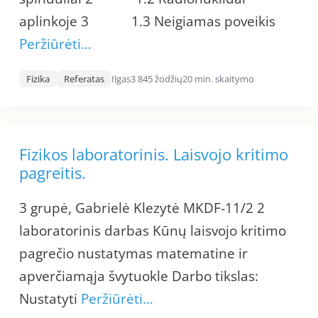
aplinkoje 3 1.3 Neigiamas poveikis
Peržiūrėti…
Fizika
Referatas
Ilgas
3 845 žodžių
20 min. skaitymo
Fizikos laboratorinis. Laisvojo kritimo
pagreitis.
3 grupė, Gabrielė Klezytė MKDF-11/2 2
laboratorinis darbas Kūnų laisvojo kritimo
pagrečio nustatymas matematine ir
apverčiamąja švytuokle Darbo tikslas:
Nustatyti
Peržiūrėti…