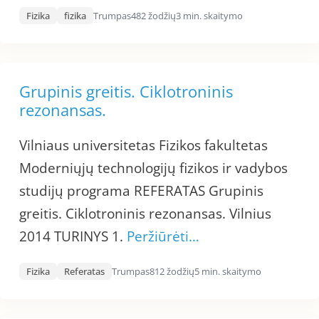
Fizika
fizika
Trumpas
482 žodžių
3 min. skaitymo
Grupinis greitis. Ciklotroninis
rezonansas.
Vilniaus universitetas Fizikos fakultetas
Moderniųjų technologijų fizikos ir vadybos
studijų programa REFERATAS Grupinis
greitis. Ciklotroninis rezonansas. Vilnius
2014 TURINYS 1.
Peržiūrėti…
Fizika
Referatas
Trumpas
812 žodžių
5 min. skaitymo