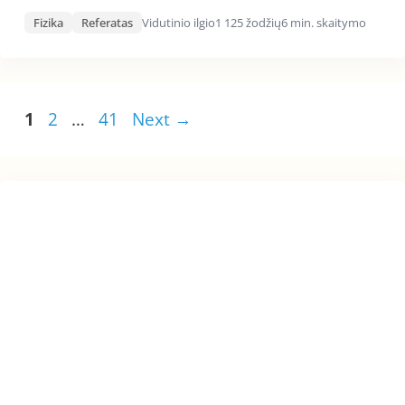
Fizika
Referatas
Vidutinio ilgio
1 125 žodžių
6 min. skaitymo
Page
Page
Page
1
2
…
41
Next
→