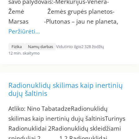
savo palydovais:-Merkurijus-Venera-
Žemė Žemės grupės planetos-
Marsas -Plutonas – jau ne planeta,
Peržiūrėti…
Fizika
Namų darbas
Vidutinio ilgio
2 328 žodžių
12 min. skaitymo
Radionuklidų skilimas kaip inertinių
dujų šaltinis
Atliko: Nino TabatadzeRadionuklidų
skilimas kaip inertinių dujų šaltinisTurinys
Radionuklidai 2Radionuklidų skleidžiami
spinduliai 2 1.2 Radionuklidai