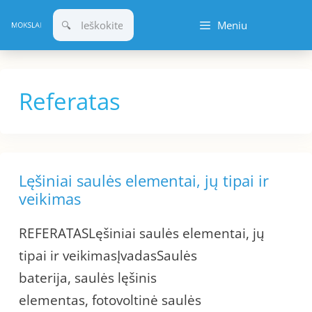
Pereiti
Meniu
prie
turinio
Referatas
Lęšiniai saulės elementai, jų tipai ir
veikimas
REFERATASLęšiniai saulės elementai, jų
tipai ir veikimasĮvadasSaulės
baterija, saulės lęšinis
elementas, fotovoltinė saulės