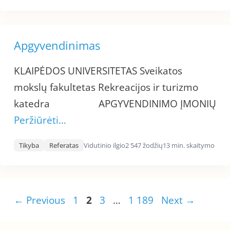
Apgyvendinimas
KLAIPĖDOS UNIVERSITETAS Sveikatos
mokslų fakultetas Rekreacijos ir turizmo
katedra APGYVENDINIMO ĮMONIŲ
Peržiūrėti…
Tikyba
Referatas
Vidutinio ilgio
2 547 žodžių
13 min. skaitymo
Page
Page
Page
Page
←
Previous
1
2
3
…
1 189
Next
→