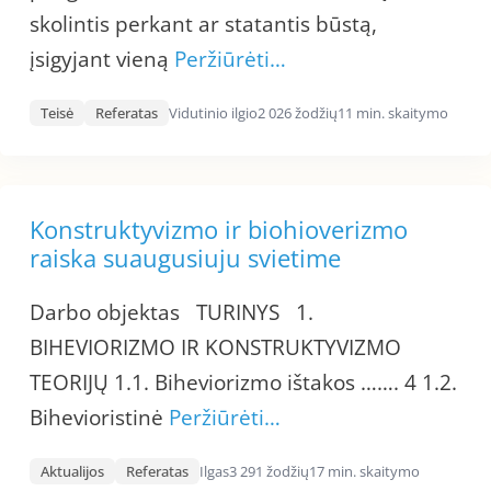
skolintis perkant ar statantis būstą,
įsigyjant vieną
Peržiūrėti…
Teisė
Referatas
Vidutinio ilgio
2 026 žodžių
11 min. skaitymo
Konstruktyvizmo ir biohioverizmo
raiska suaugusiuju svietime
Darbo objektas TURINYS 1.
BIHEVIORIZMO IR KONSTRUKTYVIZMO
TEORIJŲ 1.1. Biheviorizmo ištakos ……. 4 1.2.
Bihevioristinė
Peržiūrėti…
Aktualijos
Referatas
Ilgas
3 291 žodžių
17 min. skaitymo