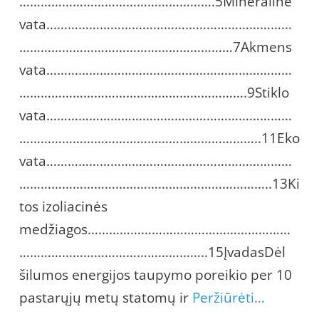
……………………………………………….5Mineralinė
vata……………………………………………………………
……………………………………………………7Akmens
vata……………………………………………………………
……………………………………………………….9Stiklo
vata……………………………………………………………
…………………………………………………………..11Eko
vata……………………………………………………………
……………………………………………………………..13Ki
tos izoliacinės
medžiagos…………………………………………………
……………………………………………..15ĮvadasDėl
šilumos energijos taupymo poreikio per 10
pastarųjų metų statomų ir
Peržiūrėti…