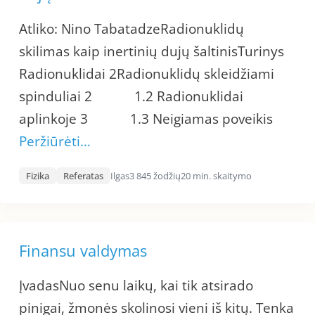
Atliko: Nino TabatadzeRadionuklidų
skilimas kaip inertinių dujų šaltinisTurinys
Radionuklidai 2Radionuklidų skleidžiami
spinduliai 2 1.2 Radionuklidai
aplinkoje 3 1.3 Neigiamas poveikis
Peržiūrėti…
Fizika
Referatas
Ilgas
3 845 žodžių
20 min. skaitymo
Finansu valdymas
ĮvadasNuo senu laikų, kai tik atsirado
pinigai, žmonės skolinosi vieni iš kitų. Tenka