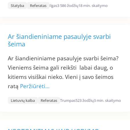
Statyba
Referatas
Ilgas
3 586 žodžių
18 min. skaitymo
Ar šiandieniniame pasaulyje svarbi
šeima
Ar šiandieniniame pasaulyje svarbi šeima?
Vieniems šeima gali reikšti labai daug, o
kitiems visiškai nieko. Vieni į savo šeimos
ratą
Peržiūrėti…
Lietuvių kalba
Referatas
Trumpas
523 žodžių
3 min. skaitymo