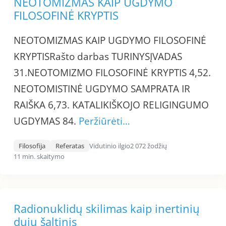
NEOTOMIZMAS KAIP UGDYMO
FILOSOFINĖ KRYPTIS
NEOTOMIZMAS KAIP UGDYMO FILOSOFINĖ
KRYPTISRašto darbas TURINYSĮVADAS
31.NEOTOMIZMO FILOSOFINĖ KRYPTIS 4,52.
NEOTOMISTINĖ UGDYMO SAMPRATA IR
RAIŠKA 6,73. KATALIKIŠKOJO RELIGINGUMO
UGDYMAS 84.
Peržiūrėti…
Filosofija
Referatas
Vidutinio ilgio
2 072 žodžių
11 min. skaitymo
Radionuklidų skilimas kaip inertinių
dujų šaltinis