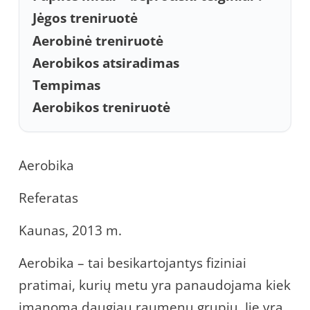
Jėgos treniruotė
Aerobinė treniruotė
Aerobikos atsiradimas
Tempimas
Aerobikos treniruotė
Aerobika
Referatas
Kaunas, 2013 m.
Aerobika – tai besikartojantys fiziniai
pratimai, kurių metu yra panaudojama kiek
įmanoma daugiau raumenų grupių. Jie yra