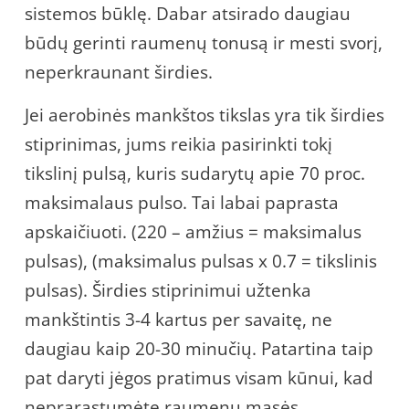
sistemos būklę. Dabar atsirado daugiau
būdų gerinti raumenų tonusą ir mesti svorį,
neperkraunant širdies.
Jei aerobinės mankštos tikslas yra tik širdies
stiprinimas, jums reikia pasirinkti tokį
tikslinį pulsą, kuris sudarytų apie 70 proc.
maksimalaus pulso. Tai labai paprasta
apskaičiuoti. (220 – amžius = maksimalus
pulsas), (maksimalus pulsas x 0.7 = tikslinis
pulsas). Širdies stiprinimui užtenka
mankštintis 3-4 kartus per savaitę, ne
daugiau kaip 20-30 minučių. Patartina taip
pat daryti jėgos pratimus visam kūnui, kad
neprarastumėte raumenų masės.