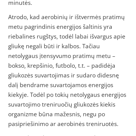
minutės.
Atrodo, kad aerobinių ir ištvermės pratimų
metu pagrindinis energijos šaltinis yra
riebalines rugštys, todėl labai išvargus apie
gliukę negali būti ir kalbos. Tačiau
netolygaus įtensyvumo pratimų metu –
bokso, krepšinio, futbolo, t.t. – padidėja
gliukozės suvartojimas ir sudaro didesnę
dalį bendrame suvartojamos energijos
kiekyje. Todėl po tokių netolygaus energijos
suvartojimo treniruočių gliukozės kiekis
organizme būna mažesnis, negu po
pasipriešinimo ar aerobinės treniruotės.