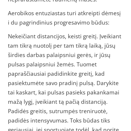
Aerobikos entuziastas turi atkreipti dėmesį
i du pagrindinius progresavimo būdus:
Nekeičiant distancijos, keisti greitį. Įveikiant
tam tikrą nuotolį per tam tikrą laiką, jūsų
širdies darbas palaipsniui gerės, ir jūsų
pulsas palaipsniui žemės. Tuomet
papraščiausiai padidinkite greitį, kad
pasiektumėte savo pradinį pulsą. Darykite
tai kaskart, kai pulsas pasieks pakankamai
mažą lygį, įveikiant tą pačią distanciją.
Padidės greitis, sutrumpės treniruotė,
padidės intensyvumas. Toks būdas tiks
geriausiai, jei sportuojate todėl, kad norite