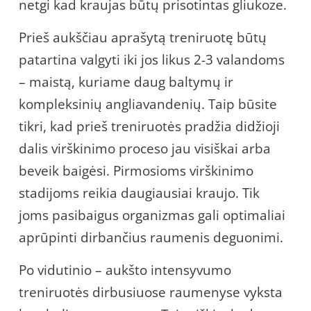
netgi kad kraujas būtų prisotintas gliukoze.
Prieš aukščiau aprašytą treniruotę būtų
patartina valgyti iki jos likus 2-3 valandoms
– maistą, kuriame daug baltymų ir
kompleksinių angliavandenių. Taip būsite
tikri, kad prieš treniruotės pradžia didžioji
dalis virškinimo proceso jau visiškai arba
beveik baigėsi. Pirmosioms virškinimo
stadijoms reikia daugiausiai kraujo. Tik
joms pasibaigus organizmas gali optimaliai
aprūpinti dirbančius raumenis deguonimi.
Po vidutinio – aukšto intensyvumo
treniruotės dirbusiuose raumenyse vyksta