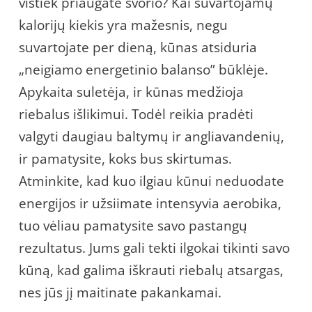
vistiek priaugate svorio? Kai suvartojamų
kalorijų kiekis yra mažesnis, negu
suvartojate per dieną, kūnas atsiduria
„neigiamo energetinio balanso” būklėje.
Apykaita suletėja, ir kūnas medžioja
riebalus išlikimui. Todėl reikia pradėti
valgyti daugiau baltymų ir angliavandenių,
ir pamatysite, koks bus skirtumas.
Atminkite, kad kuo ilgiau kūnui neduodate
energijos ir užsiimate intensyvia aerobika,
tuo vėliau pamatysite savo pastangų
rezultatus. Jums gali tekti ilgokai tikinti savo
kūną, kad galima iškrauti riebalų atsargas,
nes jūs jį maitinate pakankamai.