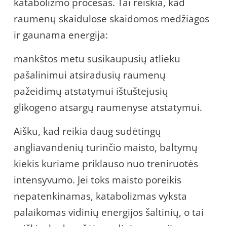
katabolizmo procesas. Tai reiškia, kad
raumenų skaidulose skaidomos medžiagos
ir gaunama energija:
mankštos metu susikaupusių atlieku
pašalinimui atsiradusių raumenų
pažeidimų atstatymui ištuštejusių
glikogeno atsargų raumenyse atstatymui.
Aišku, kad reikia daug sudėtingų
angliavandenių turinčio maisto, baltymų
kiekis kuriame priklauso nuo treniruotės
intensyvumo. Jei toks maisto poreikis
nepatenkinamas, katabolizmas vyksta
palaikomas vidinių energijos šaltinių, o tai