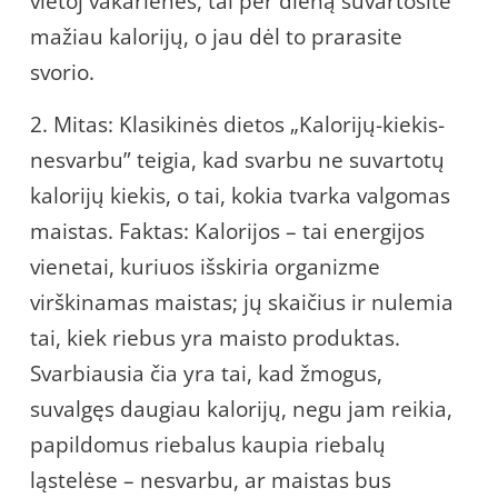
vietoj vakarienės, tai per dieną suvartosite
mažiau kalorijų, o jau dėl to prarasite
svorio.
2. Mitas: Klasikinės dietos „Kalorijų-kiekis-
nesvarbu” teigia, kad svarbu ne suvartotų
kalorijų kiekis, o tai, kokia tvarka valgomas
maistas. Faktas: Kalorijos – tai energijos
vienetai, kuriuos išskiria organizme
virškinamas maistas; jų skaičius ir nulemia
tai, kiek riebus yra maisto produktas.
Svarbiausia čia yra tai, kad žmogus,
suvalgęs daugiau kalorijų, negu jam reikia,
papildomus riebalus kaupia riebalų
ląstelėse – nesvarbu, ar maistas bus