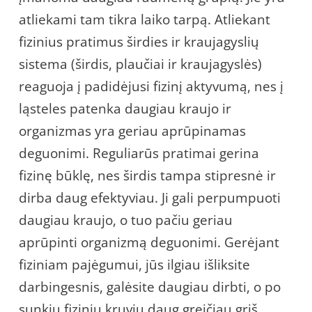
atliekami tam tikra laiko tarpą. Atliekant
fizinius pratimus širdies ir kraujagyslių
sistema (širdis, plaučiai ir kraujagyslės)
reaguoja į padidėjusi fizinį aktyvumą, nes į
ląsteles patenka daugiau kraujo ir
organizmas yra geriau aprūpinamas
deguonimi. Reguliarūs pratimai gerina
fizinę būklę, nes širdis tampa stipresnė ir
dirba daug efektyviau. Ji gali perpumpuoti
daugiau kraujo, o tuo pačiu geriau
aprūpinti organizmą deguonimi. Gerėjant
fiziniam pajėgumui, jūs ilgiau išliksite
darbingesnis, galėsite daugiau dirbti, o po
sunkių fizinių kruvių daug greičiau grįš