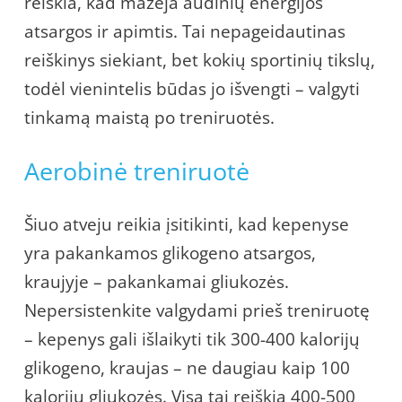
reiškia, kad mažėja audinių energijos
atsargos ir apimtis. Tai nepageidautinas
reiškinys siekiant, bet kokių sportinių tikslų,
todėl vienintelis būdas jo išvengti – valgyti
tinkamą maistą po treniruotės.
Aerobinė treniruotė
Šiuo atveju reikia įsitikinti, kad kepenyse
yra pakankamos glikogeno atsargos,
kraujyje – pakankamai gliukozės.
Nepersistenkite valgydami prieš treniruotę
– kepenys gali išlaikyti tik 300-400 kalorijų
glikogeno, kraujas – ne daugiau kaip 100
kalorijų gliukozės. Visa tai reiškia 400-500