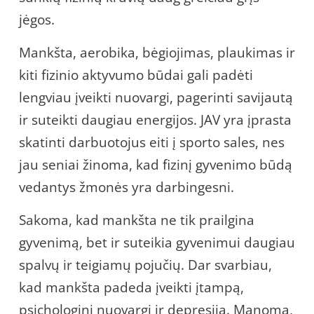
jėgos.
Mankšta, aerobika, bėgiojimas, plaukimas ir
kiti fizinio aktyvumo būdai gali padėti
lengviau įveikti nuovargi, pagerinti savijautą
ir suteikti daugiau energijos. JAV yra įprasta
skatinti darbuotojus eiti į sporto sales, nes
jau seniai žinoma, kad fizinį gyvenimo būdą
vedantys žmonės yra darbingesni.
Sakoma, kad mankšta ne tik prailgina
gyvenimą, bet ir suteikia gyvenimui daugiau
spalvų ir teigiamų pojučių. Dar svarbiau,
kad mankšta padeda įveikti įtampą,
psichologinį nuovargį ir depresiją. Manoma,