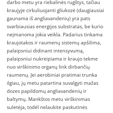
darbo metu yra riebalinės rugštys, tačiau
kraujyje cirkuliuojanti gliukozė (daugiausiai
gaunama iš angliavandenių) yra pats
svarbiausias energijos substratas, be kurio
neįmanoma jokia veikla. Padarius tinkama
kraujotakos ir raumenų sistemų apšilima,
palaipsniui didinant intensyvumą,
palaipsniui nukreipiama ir kraujo tekme
nuo virškinimo organų link dirbančių
raumenų. Jei aerobiniai pratimai trunka
ilgiau, jų metu patartina suvalgyti mažas
dozes papildomų angliavandenių ir
baltymų. Mankštos metu virškinimas
suletėja, todėl nelaukite paskutinės