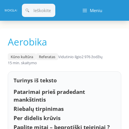
Pereiti
Meniu
prie
turinio
Aerobika
Kūno kultūra
Referatas
Vidutinio ilgio
2 976 žodžių
15 min. skaitymo
Turinys iš teksto
Patarimai prieš pradedant
mankštintis
Riebalų tirpinimas
Per didelis krūvis
Paplite mitai – beprotiški teiginiai ?