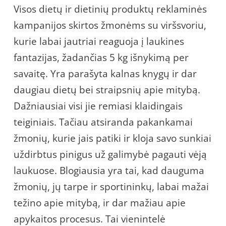
Visos dietų ir dietinių produktų reklaminės
kampanijos skirtos žmonėms su viršsvoriu,
kurie labai jautriai reaguoja į laukines
fantazijas, žadančias 5 kg išnykimą per
savaitę. Yra parašyta kalnas knygų ir dar
daugiau dietų bei straipsnių apie mitybą.
Dažniausiai visi jie remiasi klaidingais
teiginiais. Tačiau atsiranda pakankamai
žmonių, kurie jais patiki ir kloja savo sunkiai
uždirbtus pinigus už galimybė pagauti vėją
laukuose. Blogiausia yra tai, kad dauguma
žmonių, jų tarpe ir sportininkų, labai mažai
težino apie mitybą, ir dar mažiau apie
apykaitos procesus. Tai vienintelė