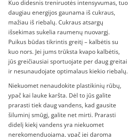
Kuo didesnis treniruotės intensyvumas, tuo
daugiau energijos gaunama iš cukraus,
mažiau iš riebalų. Cukraus atsargų
išsekimas sukelia raumenų nuovargį.
Puikus būdas tikrintis greitį – kalbėtis su
kuo nors. Jei jums trūksta kvapo kalbėtis,
jūs greičiausiai sportuojate per daug greitai
ir nesunaudojate optimalaus kiekio riebalų.
Niekuomet nenaudokite plastikinių rūbų,
ypač kai lauke karšta. Dėl to jūs galite
prarasti tiek daug vandens, kad gausite
šiluminį smūgį, galite net mirti. Prarasti
didelį kiekį vandens yra niekuomet
nerekomenduojama, ypač jei daroma