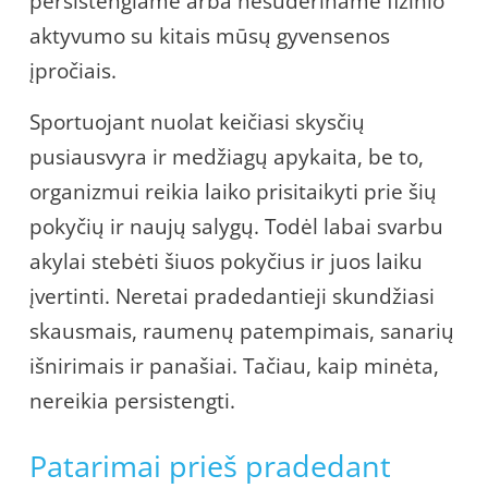
persistengiame arba nesuderiname fizinio
aktyvumo su kitais mūsų gyvensenos
įpročiais.
Sportuojant nuolat keičiasi skysčių
pusiausvyra ir medžiagų apykaita, be to,
organizmui reikia laiko prisitaikyti prie šių
pokyčių ir naujų salygų. Todėl labai svarbu
akylai stebėti šiuos pokyčius ir juos laiku
įvertinti. Neretai pradedantieji skundžiasi
skausmais, raumenų patempimais, sanarių
išnirimais ir panašiai. Tačiau, kaip minėta,
nereikia persistengti.
Patarimai prieš pradedant