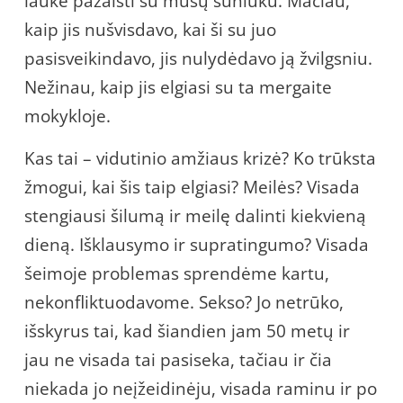
lauke pažaisti su mūsų šuniuku. Mačiau,
kaip jis nušvisdavo, kai ši su juo
pasisveikindavo, jis nulydėdavo ją žvilgsniu.
Nežinau, kaip jis elgiasi su ta mergaite
mokykloje.
Kas tai – vidutinio amžiaus krizė? Ko trūksta
žmogui, kai šis taip elgiasi? Meilės? Visada
stengiausi šilumą ir meilę dalinti kiekvieną
dieną. Išklausymo ir supratingumo? Visada
šeimoje problemas sprendėme kartu,
nekonfliktuodavome. Sekso? Jo netrūko,
išskyrus tai, kad šiandien jam 50 metų ir
jau ne visada tai pasiseka, tačiau ir čia
niekada jo neįžeidinėju, visada raminu ir po