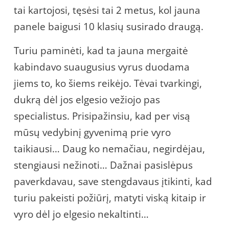
tai kartojosi, tęsėsi tai 2 metus, kol jauna
panele baigusi 10 klasių susirado draugą.
Turiu paminėti, kad ta jauna mergaitė
kabindavo suaugusius vyrus duodama
jiems to, ko šiems reikėjo. Tėvai tvarkingi,
dukrą dėl jos elgesio vežiojo pas
specialistus. Prisipažinsiu, kad per visą
mūsų vedybinį gyvenimą prie vyro
taikiausi… Daug ko nemačiau, negirdėjau,
stengiausi nežinoti… Dažnai pasislėpus
paverkdavau, save stengdavaus įtikinti, kad
turiu pakeisti požiūrį, matyti viską kitaip ir
vyro dėl jo elgesio nekaltinti…