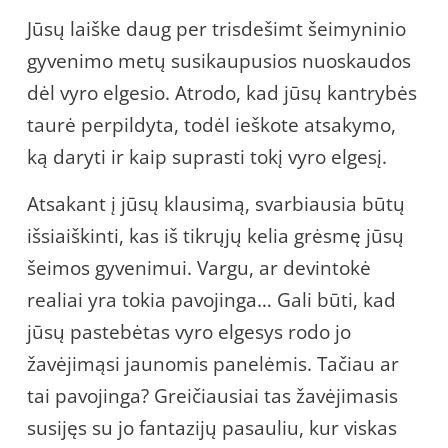
Jūsų laiške daug per trisdešimt šeimyninio
gyvenimo metų susikaupusios nuoskaudos
dėl vyro elgesio. Atrodo, kad jūsų kantrybės
taurė perpildyta, todėl ieškote atsakymo,
ką daryti ir kaip suprasti tokį vyro elgesį.
Atsakant į jūsų klausimą, svarbiausia būtų
išsiaiškinti, kas iš tikrųjų kelia grėsmę jūsų
šeimos gyvenimui. Vargu, ar devintokė
realiai yra tokia pavojinga… Gali būti, kad
jūsų pastebėtas vyro elgesys rodo jo
žavėjimąsi jaunomis panelėmis. Tačiau ar
tai pavojinga? Greičiausiai tas žavėjimasis
susijęs su jo fantazijų pasauliu, kur viskas