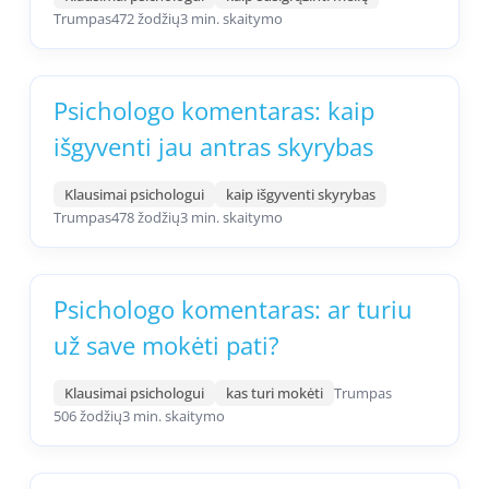
Trumpas
472 žodžių
3 min. skaitymo
Psichologo komentaras: kaip
išgyventi jau antras skyrybas
Klausimai psichologui
kaip išgyventi skyrybas
Trumpas
478 žodžių
3 min. skaitymo
Psichologo komentaras: ar turiu
už save mokėti pati?
Klausimai psichologui
kas turi mokėti
Trumpas
506 žodžių
3 min. skaitymo