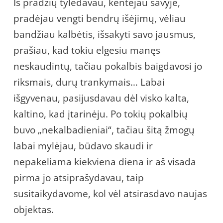
Iš pradžių tylėdavau, kentėjau savyje,
pradėjau vengti bendrų išėjimų, vėliau
bandžiau kalbėtis, išsakyti savo jausmus,
prašiau, kad tokiu elgesiu manęs
neskaudintų, tačiau pokalbis baigdavosi jo
riksmais, durų trankymais… Labai
išgyvenau, pasijusdavau dėl visko kalta,
kaltino, kad įtarinėju. Po tokių pokalbių
buvo „nekalbadieniai“, tačiau šitą žmogų
labai mylėjau, būdavo skaudi ir
nepakeliama kiekviena diena ir aš visada
pirma jo atsiprašydavau, taip
susitaikydavome, kol vėl atsirasdavo naujas
objektas.