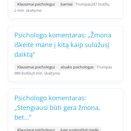
Klausimai psichologui
barniai
Trumpas
247 žodžių
2 min. skaitymo
Psichologo komentaras: „Žmona
iškeitė mane į kitą kaip sulūžusį
daiktą“
Klausimai psichologui
atsako psichologas
Trumpas
989 žodžių
5 min. skaitymo
Psichologo komentaras:
„Stengiausi būti gera žmona,
bet…“
Klausimai psichologui
kaip susigrąžinti meilę