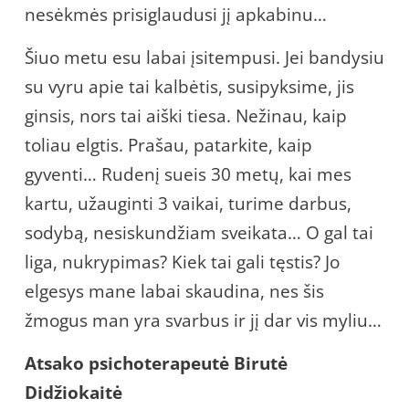
nesėkmės prisiglaudusi jį apkabinu…
Šiuo metu esu labai įsitempusi. Jei bandysiu
su vyru apie tai kalbėtis, susipyksime, jis
ginsis, nors tai aiški tiesa. Nežinau, kaip
toliau elgtis. Prašau, patarkite, kaip
gyventi… Rudenį sueis 30 metų, kai mes
kartu, užauginti 3 vaikai, turime darbus,
sodybą, nesiskundžiam sveikata… O gal tai
liga, nukrypimas? Kiek tai gali tęstis? Jo
elgesys mane labai skaudina, nes šis
žmogus man yra svarbus ir jį dar vis myliu…
Atsako psichoterapeutė Birutė
Didžiokaitė