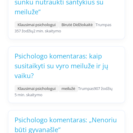
sunku nutraukti santykius su
meiluže“
Klausimai psichologui
Birutė Didžiokaitė
Trumpas
357 žodžių
2 min. skaitymo
Psichologo komentaras: kaip
susitaikyti su vyro meiluže ir jų
vaiku?
Klausimai psichologui
meilužė
Trumpas
907 žodžių
5 min. skaitymo
Psichologo komentaras: „Nenoriu
būti gyvanašle“