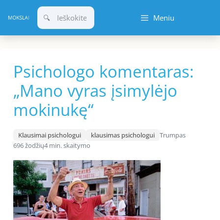
Pereiti
Meniu
prie
turinio
Psichologo komentaras:
„Mano vyras įsimylėjo
mokinukę“
Klausimai psichologui
klausimas psichologui
Trumpas
696 žodžių
4 min. skaitymo