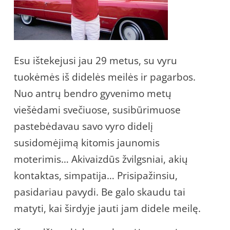
Esu ištekejusi jau 29 metus, su vyru
tuokėmės iš didelės meilės ir pagarbos.
Nuo antrų bendro gyvenimo metų
viešėdami svečiuose, susibūrimuose
pastebėdavau savo vyro didelį
susidomėjimą kitomis jaunomis
moterimis… Akivaizdūs žvilgsniai, akių
kontaktas, simpatija… Prisipažinsiu,
pasidariau pavydi. Be galo skaudu tai
matyti, kai širdyje jauti jam didele meilę.