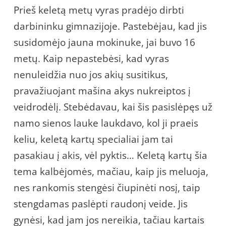
Prieš keletą metų vyras pradėjo dirbti
darbininku gimnazijoje. Pastebėjau, kad jis
susidomėjo jauna mokinuke, jai buvo 16
metų. Kaip nepastebėsi, kad vyras
nenuleidžia nuo jos akių susitikus,
pravažiuojant mašina akys nukreiptos į
veidrodėlį. Stebėdavau, kai šis pasislėpęs už
namo sienos lauke laukdavo, kol ji praeis
keliu, keletą kartų specialiai jam tai
pasakiau į akis, vėl pyktis… Keletą kartų šia
tema kalbėjomės, mačiau, kaip jis meluoja,
nes rankomis stengėsi čiupinėti nosį, taip
stengdamas paslėpti raudonį veide. Jis
gynėsi, kad jam jos nereikia, tačiau kartais