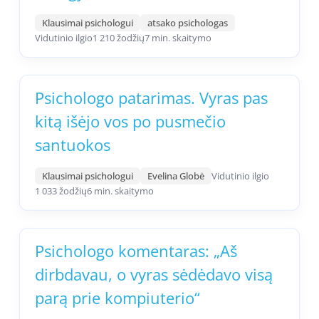
Klausimai psichologui
atsako psichologas
Vidutinio ilgio
1 210 žodžių
7 min. skaitymo
Psichologo patarimas. Vyras pas
kitą išėjo vos po pusmečio
santuokos
Klausimai psichologui
Evelina Globė
Vidutinio ilgio
1 033 žodžių
6 min. skaitymo
Psichologo komentaras: „Aš
dirbdavau, o vyras sėdėdavo visą
parą prie kompiuterio“