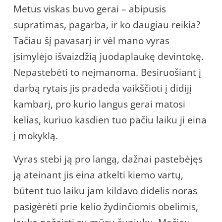
Metus viskas buvo gerai – abipusis
supratimas, pagarba, ir ko daugiau reikia?
Tačiau šį pavasarį ir vėl mano vyras
įsimylėjo išvaizdžią juodaplaukę devintokę.
Nepastebėti to neįmanoma. Besiruošiant į
darbą rytais jis pradeda vaikščioti į didijį
kambarį, pro kurio langus gerai matosi
kelias, kuriuo kasdien tuo pačiu laiku ji eina
į mokyklą.
Vyras stebi ją pro langą, dažnai pastebėjęs
ją ateinant jis eina atkelti kiemo vartų,
būtent tuo laiku jam kildavo didelis noras
pasigėrėti prie kelio žydinčiomis obelimis,