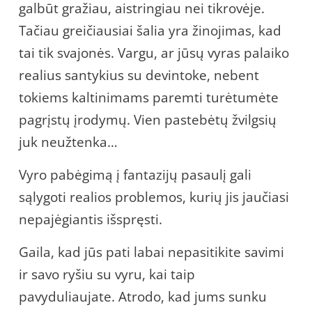
galbūt gražiau, aistringiau nei tikrovėje.
Tačiau greičiausiai šalia yra žinojimas, kad
tai tik svajonės. Vargu, ar jūsų vyras palaiko
realius santykius su devintoke, nebent
tokiems kaltinimams paremti turėtumėte
pagrįstų įrodymų. Vien pastebėtų žvilgsių
juk neužtenka…
Vyro pabėgimą į fantazijų pasaulį gali
sąlygoti realios problemos, kurių jis jaučiasi
nepajėgiantis išspręsti.
Gaila, kad jūs pati labai nepasitikite savimi
ir savo ryšiu su vyru, kai taip
pavyduliaujate. Atrodo, kad jums sunku