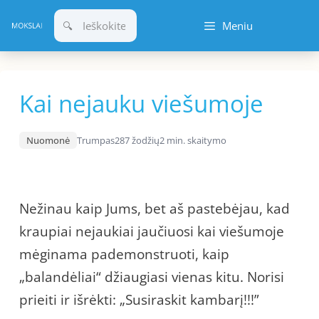
Pereiti
Meniu
prie
turinio
Kai nejauku viešumoje
Nuomonė
Trumpas
287 žodžių
2 min. skaitymo
Nežinau kaip Jums, bet aš pastebėjau, kad
kraupiai nejaukiai jaučiuosi kai viešumoje
mėginama pademonstruoti, kaip
„balandėliai“ džiaugiasi vienas kitu. Norisi
prieiti ir išrėkti: „Susiraskit kambarį!!!”