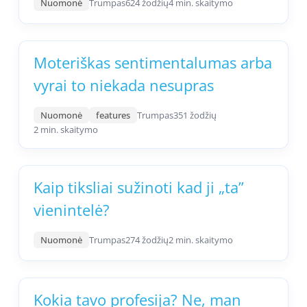
Nuomonė
Trumpas
624 žodžių
4 min. skaitymo
Moteriškas sentimentalumas arba
vyrai to niekada nesupras
Nuomonė
features
Trumpas
351 žodžių
2 min. skaitymo
Kaip tiksliai sužinoti kad ji „ta”
vienintelė?
Nuomonė
Trumpas
274 žodžių
2 min. skaitymo
Kokia tavo profesija? Ne, man