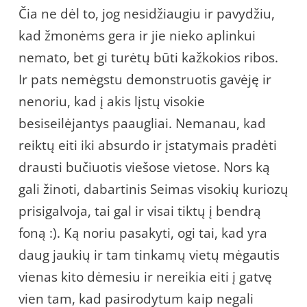
Čia ne dėl to, jog nesidžiaugiu ir pavydžiu,
kad žmonėms gera ir jie nieko aplinkui
nemato, bet gi turėtų būti kažkokios ribos.
Ir pats nemėgstu demonstruotis gavėję ir
nenoriu, kad į akis lįstų visokie
besiseilėjantys paaugliai. Nemanau, kad
reiktų eiti iki absurdo ir įstatymais pradėti
drausti bučiuotis viešose vietose. Nors ką
gali žinoti, dabartinis Seimas visokių kuriozų
prisigalvoja, tai gal ir visai tiktų į bendrą
foną :). Ką noriu pasakyti, ogi tai, kad yra
daug jaukių ir tam tinkamų vietų mėgautis
vienas kito dėmesiu ir nereikia eiti į gatvę
vien tam, kad pasirodytum kaip negali