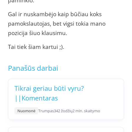
paminklo.
Gal ir nuskambėjo kaip būčiau koks
pamokslautojas, bet vigsi tokia mano
pozicija šiuo klausimu.
Tai tiek šiam kartui ;).
Panašūs darbai
Tikrai geriau būti vyru?
||Komentaras
Nuomonė
Trumpas
342 žodžių
2 min. skaitymo