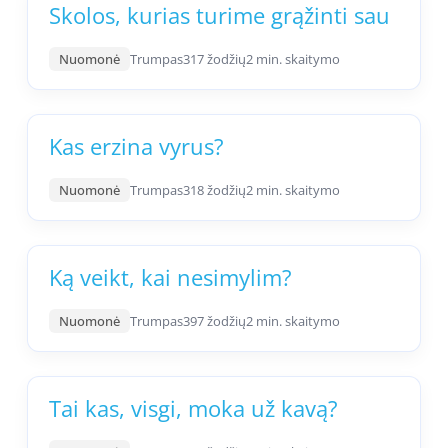
Skolos, kurias turime grąžinti sau
Nuomonė
Trumpas
317 žodžių
2 min. skaitymo
Kas erzina vyrus?
Nuomonė
Trumpas
318 žodžių
2 min. skaitymo
Ką veikt, kai nesimylim?
Nuomonė
Trumpas
397 žodžių
2 min. skaitymo
Tai kas, visgi, moka už kavą?