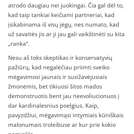
atrodo daugiau nei juokingai. Čia gal dėl to,
kad taip tankiai keičiami partneriai, kad
įsikabinama iš visų jėgų, nes numato, kad
už savaitės jis ar ji jau gali vaikštinėti su kita
„ranka“.
Nesu aš toks skeptikas ir konservatyvių
pažiūrų, kad negalėčiau priimti sveiko
mėgavimosi jaunais ir susižavėjusiais
žmonėmis, bet tikiuosi šitos mados
demonstruotis bent jau neevoliucionuos į
dar kardinalesnius poelgius. Kaip,
pavyzdžiui, mėgavimąsi intymiais kūniškais
malonumais troleibuse ar kur prie kokio