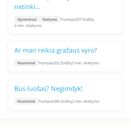
netinki…
Gyvenimas
features
Trumpas
257 žodžių
2 min. skaitymo
Ar man reikia gražaus vyro?
Nuomonė
Trumpas
352 žodžių
2 min. skaitymo
Bus luošas? Negimdyk!
Nuomonė
Trumpas
395 žodžių
2 min. skaitymo