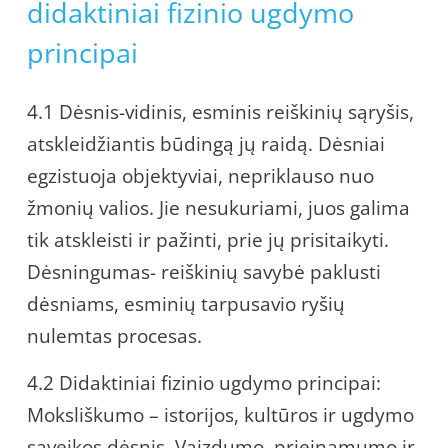
didaktiniai fizinio ugdymo
principai
4.1 Dėsnis-vidinis, esminis reiškinių sąryšis,
atskleidžiantis būdingą jų raidą. Dėsniai
egzistuoja objektyviai, nepriklauso nuo
žmonių valios. Jie nesukuriami, juos galima
tik atskleisti ir pažinti, prie jų prisitaikyti.
Dėsningumas- reiškinių savybė paklusti
dėsniams, esminių tarpusavio ryšių
nulemtas procesas.
4.2 Didaktiniai fizinio ugdymo principai:
Moksliškumo – istorijos, kultūros ir ugdymo
sąveikos dėsnis. Vaizdumo, prieinamumo ir