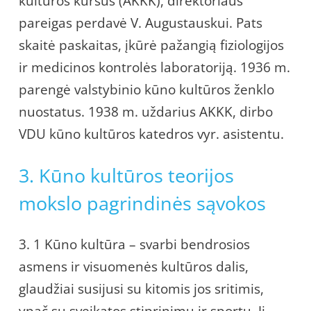
kultūros kursus (AKKK), direktoriaus
pareigas perdavė V. Augustauskui. Pats
skaitė paskaitas, įkūrė pažangią fiziologijos
ir medicinos kontrolės laboratoriją. 1936 m.
parengė valstybinio kūno kultūros ženklo
nuostatus. 1938 m. uždarius AKKK, dirbo
VDU kūno kultūros katedros vyr. asistentu.
3. Kūno kultūros teorijos
mokslo pagrindinės sąvokos
3. 1 Kūno kultūra – svarbi bendrosios
asmens ir visuomenės kultūros dalis,
glaudžiai susijusi su kitomis jos sritimis,
ypač su sveikatos stiprinimu ir sportu. Ji