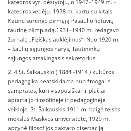
katedros vyr. dėstytoju, o 1947–1949 m. –
katedros vedėju. 1938 m. kartu su kitais
Kaune surengė pirmąją Pasaulio lietuvių
tautinę olimpiadą.1931–1940 m. redagavo
žurnalą „Fiziškas auklėjimas“. Nuo 1920 m.
– Šaulių sąjungos narys, Tautininkų
sąjungos atsakingasis sekretorius.
2. 4 St. Šalkauskio ( 1884 -1914 ) kultūros
pedagogika neatskiriama nuo žmogaus
sampratos, kuri visapusiškai ir plačiai
aptarta jo filosofinėje ir pedagoginėje
veikloje. St. Šalkauskis 1911 m. baigė teisės
mokslus Maskvos universitete, 1920 m.
apgynė filosofijos daktaro disertaciją