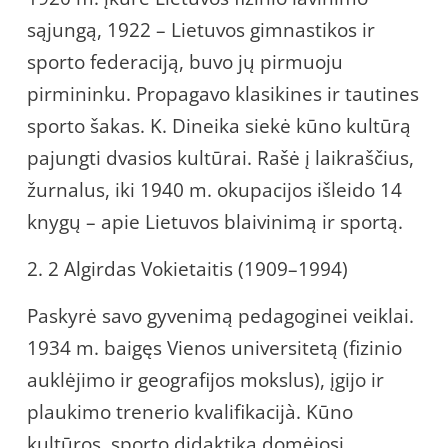
sąjungą, 1922 – Lietuvos gimnastikos ir
sporto federaciją, buvo jų pirmuoju
pirmininku. Propagavo klasikines ir tautines
sporto šakas. K. Dineika siekė kūno kultūrą
pajungti dvasios kultūrai. Rašė į laikraščius,
žurnalus, iki 1940 m. okupacijos išleido 14
knygų – apie Lietuvos blaivinimą ir sportą.
2. 2 Algirdas Vokietaitis (1909–1994)
Paskyrė savo gyvenimą pedagoginei veiklai.
1934 m. baigęs Vienos universitetą (fizinio
auklėjimo ir geografijos mokslus), įgijo ir
plaukimo trenerio kvalifikacijà. Kūno
kultūros, sporto didaktika domėjosi