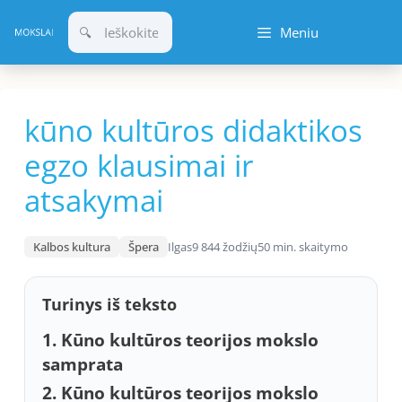
Pereiti
Meniu
prie
turinio
kūno kultūros didaktikos
egzo klausimai ir
atsakymai
Kalbos kultura
Špera
Ilgas
9 844 žodžių
50 min. skaitymo
Turinys iš teksto
1. Kūno kultūros teorijos mokslo
samprata
2. Kūno kultūros teorijos mokslo