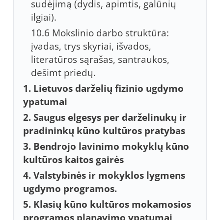
sudėjimą (dydis, apimtis, galūnių
ilgiai).
10.6 Mokslinio darbo struktūra:
įvadas, trys skyriai, išvados,
literatūros sąrašas, santraukos,
dešimt priedų.
1. Lietuvos darželių fizinio ugdymo
ypatumai
2. Saugus elgesys per darželinukų ir
pradininkų kūno kultūros pratybas
3. Bendrojo lavinimo mokyklų kūno
kultūros kaitos gairės
4. Valstybinės ir mokyklos lygmens
ugdymo programos.
5. Klasių kūno kultūros mokamosios
programos planavimo ypatumai