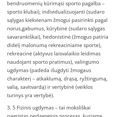
bendruomenių kūrimąsi sporto pagalba –
sporto klubai), individualizuojanti (sudaro
sąlygas kiekvienam žmogui pasirinkti pagal
norus,gabumus, kūrybinė (sudaro sąlygas
savarankiškai), hedonistinė (žmogus patiria
didelį malonumą rekreaciniame sporte),
rekreacinė (aktyvus laisvalaikio leidimas
naudojant sporto pratimus), valingumo
ugdymas (padeda išugdyti žmogaus
charakterį – atkaklumą, drąsą, ryžtingumą,
valią, savitvardą) ir vertybinė (veiklos
turinys yra vertybė).
3. 5 Fizinis ugdymas – tai moksliškai
pagrįstas pedagoginis procesas, kuriame