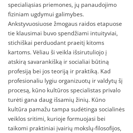
specialiąsias priemones, jų panaudojimo
fiziniam ugdymui galimybes.
Ankstyvuosiuose žmogaus raidos etapuose
tie klausimai buvo spendžiami intuityviai,
stichiškai perduodant praeitį kitoms
kartoms. Vėliau ši veikla išsirutuliojo į
atskirą savarankišką ir socialiai būtiną
profesiją bei jos teoriją ir praktiką. Kad
profesionaliu lygiu organizuotų ir valdytų šį
procesą, kūno kultūros specialistas privalo
turėti gana daug išsamių žinių. Kūno
kultūra pamažu tampa sudėtinga socialinės
veiklos sritimi, kurioje formuojasi bei
taikomi praktiniai įvairių mokslų-filosofijos,