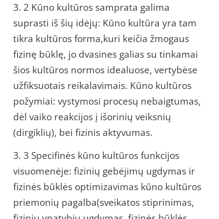
3. 2 Kūno kultūros samprata galima
suprasti iš šių idėjų: Kūno kultūra yra tam
tikra kultūros forma,kuri keičia žmogaus
fizinę būklę, jo dvasines galias su tinkamai
šios kultūros normos idealuose, vertybėse
užfiksuotais reikalavimais. Kūno kultūros
požymiai: vystymosi procesų nebaigtumas,
dėl vaiko reakcijos į išorinių veiksnių
(dirgiklių), bei fizinis aktyvumas.
3. 3 Specifinės kūno kultūros funkcijos
visuomenėje: fizinių gebėjimų ugdymas ir
fizinės būklės optimizavimas kūno kultūros
priemonių pagalba(sveikatos stiprinimas,
fizinių ypatybių ugdymas, fizinės būklės