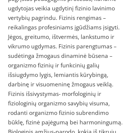
ugdytojas veikia ugdytinį fizinio lavinimo
vertybių pagrindu. Fizinis rengimas –
reikalingas profesiniams įgūdžiams įsigyti.
Jėgos, greitumo, ištvermės, lankstumo ir
vikrumo ugdymas. Fizinis parengtumas –
sudėtinga žmogaus dinaminė būsena –
organizmo fizinių ir funkcinių galių
išsiugdymo lygis, lemiantis kūrybingą,
darbinę ir visuomeninę žmogaus veiklą.
Fizinis išsivystymas- morfologinių ir
fiziologinių organizmo savybių visuma,
rodanti organizmo fizinio subrendimo
būklę, fizinė pajėgumą bei harmoningumą.
Biologinis amžius-parodo, kokia iš tikrųjų