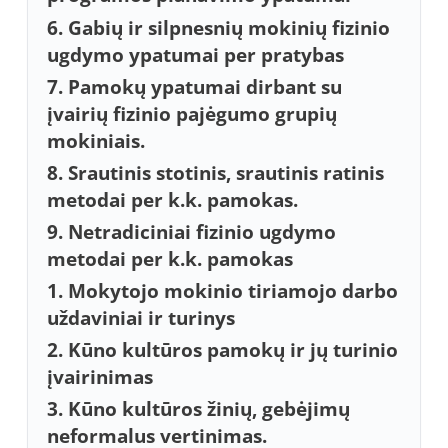
6. Gabių ir silpnesnių mokinių fizinio
ugdymo ypatumai per pratybas
7. Pamokų ypatumai dirbant su
įvairių fizinio pajėgumo grupių
mokiniais.
8. Srautinis stotinis, srautinis ratinis
metodai per k.k. pamokas.
9. Netradiciniai fizinio ugdymo
metodai per k.k. pamokas
1. Mokytojo mokinio tiriamojo darbo
uždaviniai ir turinys
2. Kūno kultūros pamokų ir jų turinio
įvairinimas
3. Kūno kultūros žinių, gebėjimų
neformalus vertinimas.