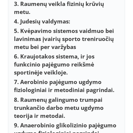
3. Raumenų veikla fizinių krūvių
metu.
4. Judesių valdymas:
5. Kvėpavimo sistemos vaidmuo bei
lavinimas įvairių sporto treniruočių
metu bei per varžybas
6. Kraujotakos sistema, ir jos
funkcinio pajėgumo reikšmė
sportinėje veikloje.
7. Aerobinio pajėgumo ugdymo
fiziologiniai ir metodiniai pagrindai.
8. Raumenų galingumo trumpai
trunkančio darbo metu ugdymo
teorija ir metodai.
9. Anaerobinio glikolizinio pajėgumo