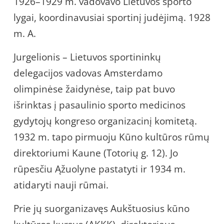
1926–1929 m. vadovavo Lietuvos sporto
lygai, koordinavusiai sportinį judėjimą. 1928
m. A.
Jurgelionis – Lietuvos sportininkų
delegacijos vadovas Amsterdamo
olimpinėse žaidynėse, taip pat buvo
išrinktas į pasaulinio sporto medicinos
gydytojų kongreso organizacinį komitetą.
1932 m. tapo pirmuoju Kūno kultūros rūmų
direktoriumi Kaune (Totorių g. 12). Jo
rūpesčiu Ąžuolyne pastatyti ir 1934 m.
atidaryti nauji rūmai.
Prie jų suorganizavęs Aukštuosius kūno