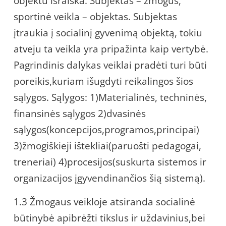
objektu išraiška. Subjektas – žmogus,
sportinė veikla – objektas. Subjektas
įtraukia į socialinį gyvenimą objektą, tokiu
atveju ta veikla yra pripažinta kaip vertybė.
Pagrindinis dalykas veiklai pradėti turi būti
poreikis,kuriam išugdyti reikalingos šios
sąlygos. Sąlygos: 1)Materialinės, techninės,
finansinės sąlygos 2)dvasinės
sąlygos(koncepcijos,programos,principai)
3)žmogiškieji ištekliai(paruošti pedagogai,
treneriai) 4)procesijos(suskurta sistemos ir
organizacijos įgyvendinančios šią sistemą).
1.3 Žmogaus veikloje atsiranda socialinė
būtinybė apibrėžti tikslus ir uždavinius,bei