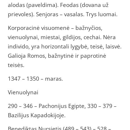
alodas (paveldima). Feodas (dovana už
prievoles). Senjoras – vasalas. Trys luomai.
Korporacinė visuomenė – bažnyčios,
vienuolynai, miestai, gildijos, cechai. Nėra
individo, yra horizontali lygybė, teisė, laisvė.
Galioja Romos, bažnytinė ir paprotinė
teisės.
1347 – 1350 – maras.
Vienuolynai
290 – 346 – Pachonijus Egipte, 330 – 379 –
Bazilijus Kapadokijoje.
Benediktas Nursietis (489 – 543) – 528 –