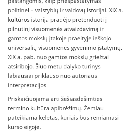
pastangomis, kaip priešpastatymas
politinei – valstybių ir valdovų istorijai. XIX a.
kultūros istorija pradėjo pretenduoti į
pilnutinį visuomenės atvaizdavimą ir
gamtos mokslų įtakoje praeityje ieškojo
universalių visuomenės gyvenimo įstatymų.
XIX a. pab. nuo gamtos mokslų griežtai
atsiribojo. Šiuo metu dalyko turinys
labiausiai priklauso nuo autoriaus
interpretacijos
Priskaičiuojama arti šešiasdešimties
termino kultūra apibrėžimų. Žemiau
pateikiama keletas, kuriais bus remiamasi
kurso eigoje.