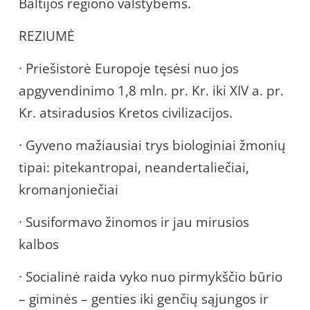
Baltijos regiono valstybėms.
REZIUMĖ
· Priešistorė Europoje tęsėsi nuo jos
apgyvendinimo 1,8 mln. pr. Kr. iki XIV a. pr.
Kr. atsiradusios Kretos civilizacijos.
· Gyveno mažiausiai trys biologiniai žmonių
tipai: pitekantropai, neandertaliečiai,
kromanjoniečiai
· Susiformavo žinomos ir jau mirusios
kalbos
· Socialinė raida vyko nuo pirmykščio būrio
– giminės – genties iki genčių sąjungos ir