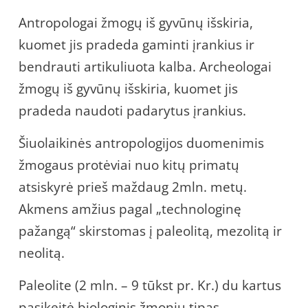
Antropologai žmogų iš gyvūnų išskiria,
kuomet jis pradeda gaminti įrankius ir
bendrauti artikuliuota kalba. Archeologai
žmogų iš gyvūnų išskiria, kuomet jis
pradeda naudoti padarytus įrankius.
Šiuolaikinės antropologijos duomenimis
žmogaus protėviai nuo kitų primatų
atsiskyrė prieš maždaug 2mln. metų.
Akmens amžius pagal „technologinę
pažangą“ skirstomas į paleolitą, mezolitą ir
neolitą.
Paleolite (2 mln. – 9 tūkst pr. Kr.) du kartus
pasikeitė biologinis žmonių tipas.