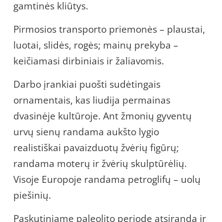
gamtinės kliūtys.
Pirmosios transporto priemonės – plaustai,
luotai, slidės, rogės; mainų prekyba –
keičiamasi dirbiniais ir žaliavomis.
Darbo įrankiai puošti sudėtingais
ornamentais, kas liudija permainas
dvasinėje kultūroje. Ant žmonių gyventų
urvų sienų randama aukšto lygio
realistiškai pavaizduotų žvėrių figūrų;
randama moterų ir žvėrių skulptūrėlių.
Visoje Europoje randama petroglifų – uolų
piešinių.
Paskutiniame paleolito periode atsiranda ir