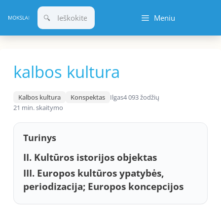
Pereiti
Meniu
prie
turinio
kalbos kultura
Kalbos kultura
Konspektas
Ilgas
4 093 žodžių
21 min. skaitymo
Turinys
II. Kultūros istorijos objektas
III. Europos kultūros ypatybės,
periodizacija; Europos koncepcijos