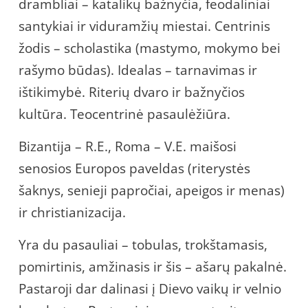
drambliai – katalikų bažnyčia, feodaliniai
santykiai ir viduramžių miestai. Centrinis
žodis – scholastika (mastymo, mokymo bei
rašymo būdas). Idealas – tarnavimas ir
ištikimybė. Riterių dvaro ir bažnyčios
kultūra. Teocentrinė pasaulėžiūra.
Bizantija – R.E., Roma – V.E. maišosi
senosios Europos paveldas (riterystės
šaknys, senieji papročiai, apeigos ir menas)
ir christianizacija.
Yra du pasauliai – tobulas, trokštamasis,
pomirtinis, amžinasis ir šis – ašarų pakalnė.
Pastaroji dar dalinasi į Dievo vaikų ir velnio