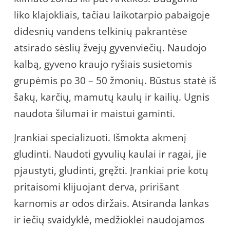
liko klajokliais, tačiau laikotarpio pabaigoje
didesnių vandens telkinių pakrantėse
atsirado sėslių žvejų gyvenviečių. Naudojo
kalbą, gyveno kraujo ryšiais susietomis
grupėmis po 30 – 50 žmonių. Būstus statė iš
šakų, karčių, mamutų kaulų ir kailių. Ugnis
naudota šilumai ir maistui gaminti.
Įrankiai specializuoti. Išmokta akmenį
gludinti. Naudoti gyvulių kaulai ir ragai, jie
pjaustyti, gludinti, gręžti. Įrankiai prie kotų
pritaisomi klijuojant derva, pririšant
karnomis ar odos diržais. Atsiranda lankas
ir iečių svaidyklė, medžioklei naudojamos