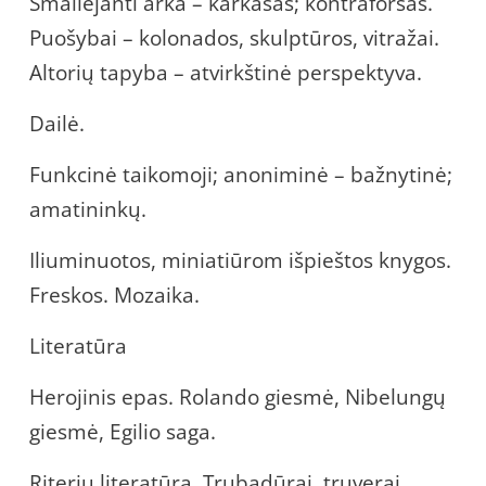
Smailėjanti arka – karkasas; kontraforsas.
Puošybai – kolonados, skulptūros, vitražai.
Altorių tapyba – atvirkštinė perspektyva.
Dailė.
Funkcinė taikomoji; anoniminė – bažnytinė;
amatininkų.
Iliuminuotos, miniatiūrom išpieštos knygos.
Freskos. Mozaika.
Literatūra
Herojinis epas. Rolando giesmė, Nibelungų
giesmė, Egilio saga.
Riterių literatūra. Trubadūrai, truverai,