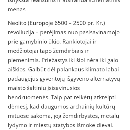
Išnyksta realistinis ir atsiranda schematinis
menas
Neolito (Europoje 6500 – 2500 pr. Kr.)
revoliucija – perėjimas nuo pasisavinamojo
prie gamybinio ūkio. Rankiotojai ir
medžiotojai tapo žemdirbiais ir
piemenimis. Priežastys iki šiol nėra iki galo
aiškios. Galbūt dėl palankaus klimato labai
padaugėjus gyventojų išgyveno alternatyvų
maisto šaltinių įsisavinusios
bendruomenės. Taip pat reikėtų atkreipti
dėmesį, kad daugumos archainių kultūrų
mituose sakoma, jog žemdirbystės, metalų
lydymo ir miestų statybos išmokę dievai.