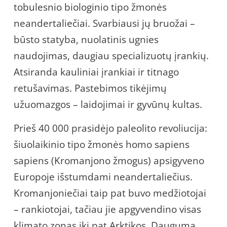
tobulesnio biologinio tipo žmonės
neandertaliečiai. Svarbiausi jų bruožai –
būsto statyba, nuolatinis ugnies
naudojimas, daugiau specializuotų įrankių.
Atsiranda kauliniai įrankiai ir titnago
retušavimas. Pastebimos tikėjimų
užuomazgos – laidojimai ir gyvūnų kultas.
Prieš 40 000 prasidėjo paleolito revoliucija:
šiuolaikinio tipo žmonės homo sapiens
sapiens (Kromanjono žmogus) apsigyveno
Europoje išstumdami neandertaliečius.
Kromanjoniečiai taip pat buvo medžiotojai
– rankiotojai, tačiau jie apgyvendino visas
klimato zonas iki pat Arktikos. Dauguma