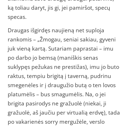
ką toliau daryt, jis gi, jei pamiršot, specų
specas.
Draugas išgirdęs naujieną net suploja
rankomis – „Žmogau, seniai sakiau, gyveni
juk vieną kartą. Sutariam paprastai – imu
po darbo jo bemsą (maniškis senas
suklypęs pežukas ne prestižas), imu jo buto
raktus, tempiu brigitą į taverną, pudrinu
smegenėles ir į draugužio butą o ten lovos
platumėlis – bus smagumėlis. Na, o jei
brigita pasirodys ne gražuolė (niekai, ji
gražuolė, aš jaučiu per virtualią erdvę), tada
po vakarienės sorry mergužėle, verslo