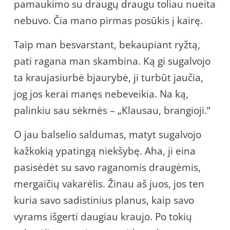
pamaukimo su draugų draugu toliau nueita
nebuvo. Čia mano pirmas posūkis į kairę.
Taip man besvarstant, bekaupiant ryžtą,
pati ragana man skambina. Ką gi sugalvojo
ta kraujasiurbė bjaurybė, ji turbūt jaučia,
jog jos kerai manęs nebeveikia. Na ką,
palinkiu sau sėkmės – „Klausau, brangioji.”
O jau balselio saldumas, matyt sugalvojo
kažkokią ypatingą niekšybę. Aha, ji eina
pasisėdėt su savo raganomis draugėmis,
mergaičių vakarėlis. Žinau aš juos, jos ten
kuria savo sadistinius planus, kaip savo
vyrams išgerti daugiau kraujo. Po tokių