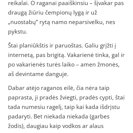
reikalai. O raganai paaiškinsiu – šįvakar pas
draugą žiūriu čempionų lygą ir už
„nuostabų” rytą namo neparsivelku, nes
pykstu.
Štai planiūkštis ir paruoštas. Galiu grįžti į
internetą, pas brigitą. Vakarienė tinka, gal ir
po vakarienės turės laiko – amen žmonės,
aš devintame danguje.
Dabar atėjo raganos eilė, čia nėra taip
paprasta, ji pradės žviegti, pradės cypti, štai
tada numesiu ragelį, taip kai kada išdrįstu
padaryti. Bet niekada niekada (garbes
žodis), daugiau kaip vodkos ar alaus