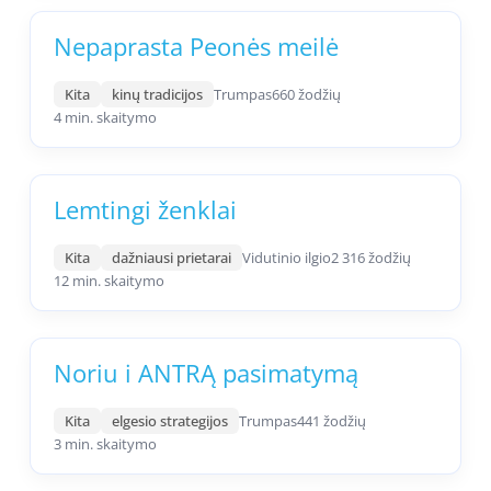
Nepaprasta Peonės meilė
Kita
kinų tradicijos
Trumpas
660 žodžių
4 min. skaitymo
Lemtingi ženklai
Kita
dažniausi prietarai
Vidutinio ilgio
2 316 žodžių
12 min. skaitymo
Noriu i ANTRĄ pasimatymą
Kita
elgesio strategijos
Trumpas
441 žodžių
3 min. skaitymo