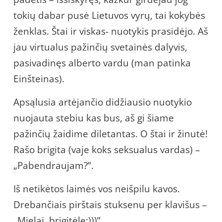
tokių dabar pusė Lietuvos vyrų, tai kokybės
ženklas. Štai ir viskas- nuotykis prasidėjo. Aš
jau virtualus pažinčių svetainės dalyvis,
pasivadinęs alberto vardu (man patinka
Einšteinas).
Apsąlusia artėjančio didžiausio nuotykio
nuojauta stebiu kas bus, aš gi šiame
pažinčių žaidime diletantas. O štai ir žinutė!
Rašo brigita (vaje koks seksualus vardas) –
„Pabendraujam?”.
Iš netikėtos laimės vos neišpilu kavos.
Drebančiais pirštais stuksenu per klavišus –
„Mielai, brigitėle:)))”.