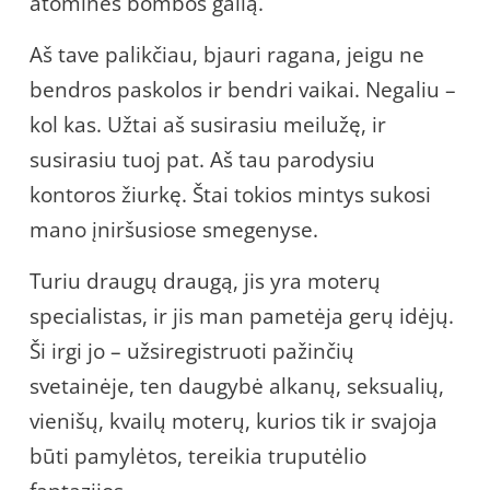
atominės bombos galią.
Aš tave palikčiau, bjauri ragana, jeigu ne
bendros paskolos ir bendri vaikai. Negaliu –
kol kas. Užtai aš susirasiu meilužę, ir
susirasiu tuoj pat. Aš tau parodysiu
kontoros žiurkę. Štai tokios mintys sukosi
mano įniršusiose smegenyse.
Turiu draugų draugą, jis yra moterų
specialistas, ir jis man pametėja gerų idėjų.
Ši irgi jo – užsiregistruoti pažinčių
svetainėje, ten daugybė alkanų, seksualių,
vienišų, kvailų moterų, kurios tik ir svajoja
būti pamylėtos, tereikia truputėlio