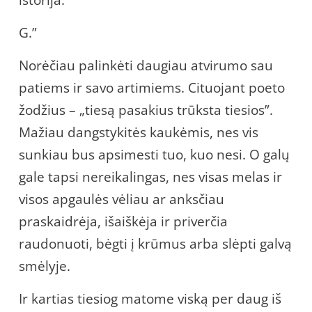
istorija.
G.”
Norėčiau palinkėti daugiau atvirumo sau
patiems ir savo artimiems. Cituojant poeto
žodžius – „tiesą pasakius trūksta tiesios”.
Mažiau dangstykitės kaukėmis, nes vis
sunkiau bus apsimesti tuo, kuo nesi. O galų
gale tapsi nereikalingas, nes visas melas ir
visos apgaulės vėliau ar anksčiau
praskaidrėja, išaiškėja ir priverčia
raudonuoti, bėgti į krūmus arba slėpti galvą
smėlyje.
Ir kartias tiesiog matome viską per daug iš