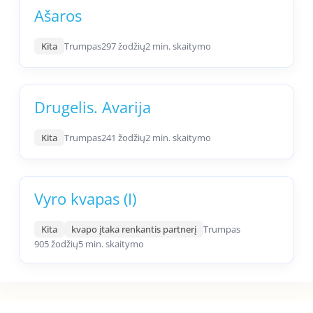
Ašaros
Kita
Trumpas
297 žodžių
2 min. skaitymo
Drugelis. Avarija
Kita
Trumpas
241 žodžių
2 min. skaitymo
Vyro kvapas (I)
Kita
kvapo įtaka renkantis partnerį
Trumpas
905 žodžių
5 min. skaitymo