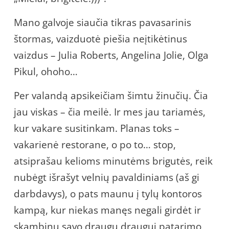
Mano galvoje siaučia tikras pavasarinis
štormas, vaizduotė piešia neįtikėtinus
vaizdus – Julia Roberts, Angelina Jolie, Olga
Pikul, ohoho…
Per valandą apsikeičiam šimtu žinučių. Čia
jau viskas – čia meilė. Ir mes jau tariamės,
kur vakare susitinkam. Planas toks –
vakarienė restorane, o po to… stop,
atsiprašau kelioms minutėms brigutės, reik
nubėgt išrašyt velnių pavaldiniams (aš gi
darbdavys), o pats maunu į tylų kontoros
kampą, kur niekas manęs negali girdėt ir
skambinu savo draugų draugui patarimo,