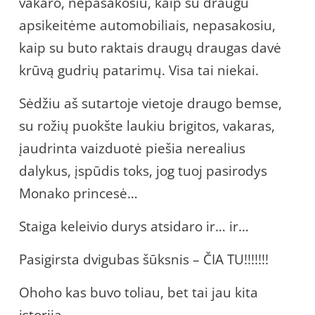
vakaro, nepasakosiu, kaip su draugu
apsikeitėme automobiliais, nepasakosiu,
kaip su buto raktais draugų draugas davė
krūvą gudrių patarimų. Visa tai niekai.
Sėdžiu aš sutartoje vietoje draugo bemse,
su rožių puokšte laukiu brigitos, vakaras,
įaudrinta vaizduotė piešia nerealius
dalykus, įspūdis toks, jog tuoj pasirodys
Monako princesė…
Staiga keleivio durys atsidaro ir… ir…
Pasigirsta dvigubas šūksnis – ČIA TU!!!!!!!
Ohoho kas buvo toliau, bet tai jau kita