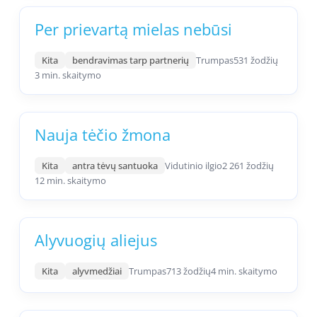
Per prievartą mielas nebūsi
Kita
bendravimas tarp partnerių
Trumpas
531 žodžių
3 min. skaitymo
Nauja tėčio žmona
Kita
antra tėvų santuoka
Vidutinio ilgio
2 261 žodžių
12 min. skaitymo
Alyvuogių aliejus
Kita
alyvmedžiai
Trumpas
713 žodžių
4 min. skaitymo