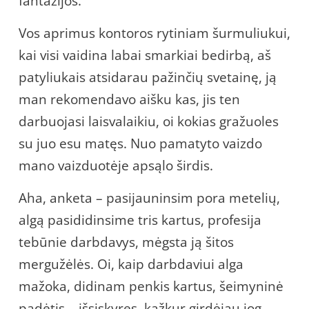
fantazijos.
Vos aprimus kontoros rytiniam šurmuliukui,
kai visi vaidina labai smarkiai bedirbą, aš
patyliukais atsidarau pažinčių svetainę, ją
man rekomendavo aišku kas, jis ten
darbuojasi laisvalaikiu, oi kokias gražuoles
su juo esu matęs. Nuo pamatyto vaizdo
mano vaizduotėje apsąlo širdis.
Aha, anketa – pasijauninsim pora metelių,
algą pasididinsime tris kartus, profesija
tebūnie darbdavys, mėgsta ją šitos
mergužėlės. Oi, kaip darbdaviui alga
mažoka, didinam penkis kartus, šeimyninė
padėtis – išsiskyręs, kažkur girdėjau jog