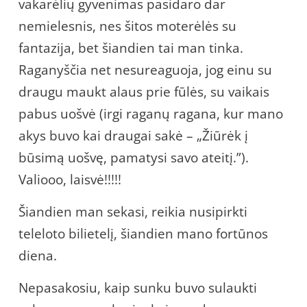
vakarėlių gyvenimas pasidaro dar
nemielesnis, nes šitos moterėlės su
fantazija, bet šiandien tai man tinka.
Raganyščia net nesureaguoja, jog einu su
draugu maukt alaus prie fūlės, su vaikais
pabus uošvė (irgi raganų ragana, kur mano
akys buvo kai draugai sakė – „Žiūrėk į
būsimą uošvę, pamatysi savo ateitį.”).
Valiooo, laisvė!!!!!
Šiandien man sekasi, reikia nusipirkti
teleloto bilietelį, šiandien mano fortūnos
diena.
Nepasakosiu, kaip sunku buvo sulaukti