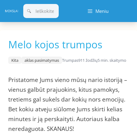
Pereiti
Meniu
prie
turinio
Melo kojos trumpos
Kita
aklas pasimatymas
Trumpas
911 žodžių
5 min. skaitymo
Pristatome Jums vieno mūsų nario istoriją –
vienus galbūt prajuokins, kitus pamokys,
tretiems gal sukels dar kokių nors emocijų.
Bet kokiu atveju siūlome Jums skirti kelias
minutes ir ją perskaityti. Autoriaus kalba
neredaguota. SKANAUS!