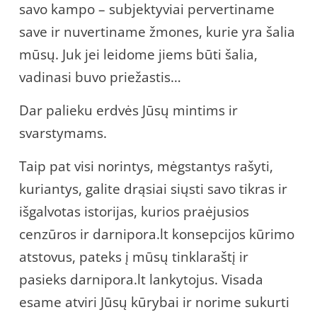
savo kampo – subjektyviai pervertiname
save ir nuvertiname žmones, kurie yra šalia
mūsų. Juk jei leidome jiems būti šalia,
vadinasi buvo priežastis…
Dar palieku erdvės Jūsų mintims ir
svarstymams.
Taip pat visi norintys, mėgstantys rašyti,
kuriantys, galite drąsiai siųsti savo tikras ir
išgalvotas istorijas, kurios praėjusios
cenzūros ir darnipora.lt konsepcijos kūrimo
atstovus, pateks į mūsų tinklaraštį ir
pasieks darnipora.lt lankytojus. Visada
esame atviri Jūsų kūrybai ir norime sukurti