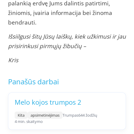
palankią erdvę Jums dalintis patirtimi,
žiniomis, įvairia informacija bei žinoma
bendrauti.
Išsiilgusi šitų Jūsų laiškų, kiek užkimusi ir jau
prisirinkusi pirmųjų žibučių –
Kris
Panašūs darbai
Melo kojos trumpos 2
Kita
apsimetinėjimas
Trumpas
644 žodžių
4 min. skaitymo