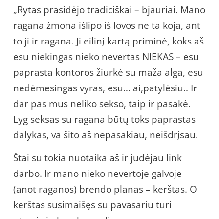
„Rytas prasidėjo tradiciškai – bjauriai. Mano
ragana žmona išlipo iš lovos ne ta koja, ant
to ji ir ragana. Ji eilinį kartą priminė, koks aš
esu niekingas nieko nevertas NIEKAS – esu
paprasta kontoros žiurkė su maža alga, esu
nedėmesingas vyras, esu… ai,patylėsiu.. Ir
dar pas mus neliko sekso, taip ir pasakė.
Lyg seksas su ragana būtų toks paprastas
dalykas, va šito aš nepasakiau, neišdrįsau.
Štai su tokia nuotaika aš ir judėjau link
darbo. Ir mano nieko nevertoje galvoje
(anot raganos) brendo planas – kerštas. O
kerštas susimaišęs su pavasariu turi