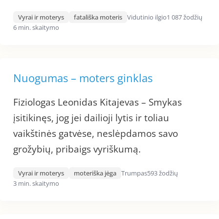
Vyrai ir moterys
fatališka moteris
Vidutinio ilgio
1 087 žodžių
6 min. skaitymo
Nuogumas – moters ginklas
Fiziologas Leonidas Kitajevas – Smykas
įsitikinęs, jog jei dailioji lytis ir toliau
vaikštinės gatvėse, neslėpdamos savo
grožybių, pribaigs vyriškumą.
Vyrai ir moterys
moteriška jėga
Trumpas
593 žodžių
3 min. skaitymo