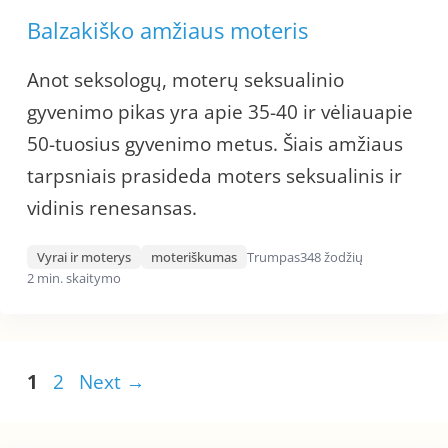
Balzakiško amžiaus moteris
Anot seksologų, moterų seksualinio
gyvenimo pikas yra apie 35-40 ir vėliauapie
50-tuosius gyvenimo metus. Šiais amžiaus
tarpsniais prasideda moters seksualinis ir
vidinis renesansas.
Vyrai ir moterys
moteriškumas
Trumpas
348 žodžių
2 min. skaitymo
Page
Page
1
2
Next
→