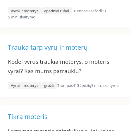
Vyrai ir moterys
apatiniai rūbai
Trumpas
999 žodžių
5 min. skaitymo
Trauka tarp vyrų ir moterų
Kodėl vyrus traukia moterys, o moteris
vyrai? Kas mums patrauklu?
Vyrai ir moterys
grožis
Trumpas
415 žodžių
3 min. skaitymo
Tikra moteris