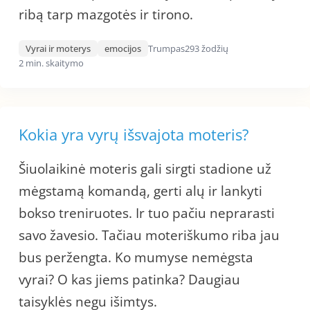
ribą tarp mazgotės ir tirono.
Vyrai ir moterys
emocijos
Trumpas
293 žodžių
2 min. skaitymo
Kokia yra vyrų išsvajota moteris?
Šiuolaikinė moteris gali sirgti stadione už
mėgstamą komandą, gerti alų ir lankyti
bokso treniruotes. Ir tuo pačiu neprarasti
savo žavesio. Tačiau moteriškumo riba jau
bus peržengta. Ko mumyse nemėgsta
vyrai? O kas jiems patinka? Daugiau
taisyklės negu išimtys.