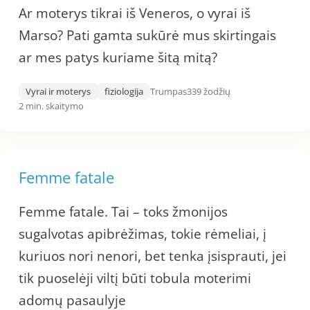
Ar moterys tikrai iš Veneros, o vyrai iš
Marso? Pati gamta sukūrė mus skirtingais
ar mes patys kuriame šitą mitą?
Vyrai ir moterys
fiziologija
Trumpas
339 žodžių
2 min. skaitymo
Femme fatale
Femme fatale. Tai – toks žmonijos
sugalvotas apibrėžimas, tokie rėmeliai, į
kuriuos nori nenori, bet tenka įsisprauti, jei
tik puoselėji viltį būti tobula moterimi
adomų pasaulyje