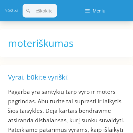
Pereiti
Meniu
prie
turinio
moteriškumas
Vyrai, būkite vyriški!
Pagarba yra santykių tarp vyro ir moters
pagrindas. Abu turite tai suprasti ir laikytis
šios taisyklės. Deja kartais bendravime
atsiranda disbalansas, kurį sunku suvaldyti.
Pateikiame patarimus vyrams, kaip išlaikyti