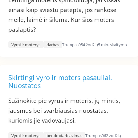
Lemtinga moteris spinduliuoja, jai viskas
einasi kaip sviestu patepta, jos rankose
meilė, laimė ir šiluma. Kur šios moters
paslaptis?
Vyrai ir moterys
darbas
Trumpas
954 žodžių
5 min. skaitymo
Skirtingi vyro ir moters pasauliai.
Nuostatos
Sužinokite pie vyrus ir moteris, jų mintis,
jausmus bei svarbiausias nuostatas,
kuriomis jie vadovaujasi.
Vyrai ir moterys
bendradarbiavimas
Trumpas
962 žodžių