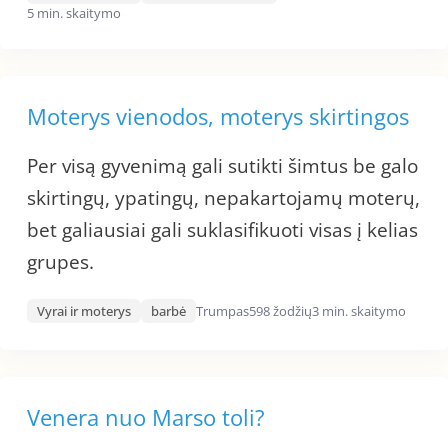
5 min. skaitymo
Moterys vienodos, moterys skirtingos
Per visą gyvenimą gali sutikti šimtus be galo
skirtingų, ypatingų, nepakartojamų moterų,
bet galiausiai gali suklasifikuoti visas į kelias
grupes.
Vyrai ir moterys
barbė
Trumpas
598 žodžių
3 min. skaitymo
Venera nuo Marso toli?