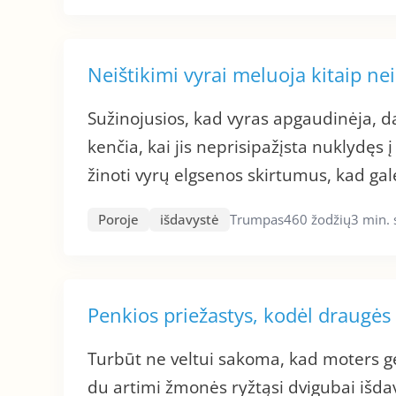
Neištikimi vyrai meluoja kitaip ne
Sužinojusios, kad vyras apgaudinėja, 
kenčia, kai jis neprisipažįsta nuklydęs 
žinoti vyrų elgsenos skirtumus, kad gal
Poroje
išdavystė
Trumpas
460 žodžių
3 min.
Penkios priežastys, kodėl draugės 
Turbūt ne veltui sakoma, kad moters ge
du artimi žmonės ryžtąsi dvigubai išdavy