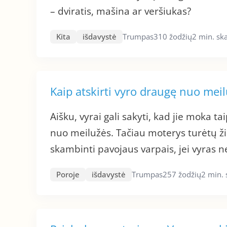
– dviratis, mašina ar veršiukas?
Kita
išdavystė
Trumpas
310 žodžių
2 min. sk
Kaip atskirti vyro draugę nuo mei
Aišku, vyrai gali sakyti, kad jie moka ta
nuo meilužės. Tačiau moterys turėtų žin
skambinti pavojaus varpais, jei vyras n
Poroje
išdavystė
Trumpas
257 žodžių
2 min.