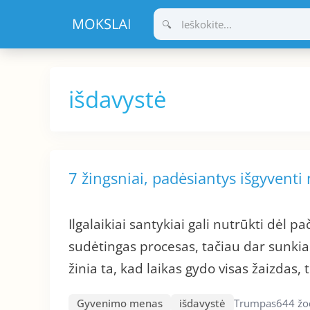
Pereiti
prie
turinio
išdavystė
7 žingsniai, padėsiantys išgyventi
Ilgalaikiai santykiai gali nutrūkti dėl p
sudėtingas procesas, tačiau dar sunkia
žinia ta, kad laikas gydo visas žaizdas, 
Gyvenimo menas
išdavystė
Trumpas
644 žo