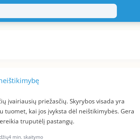
 neištikimybę
ačių įvairiausių priežasčių. Skyrybos visada yra
u tuomet, kai jos įvyksta dėl neištikimybės. Gera
tereikia truputėlį pastangų.
džių
4 min. skaitymo