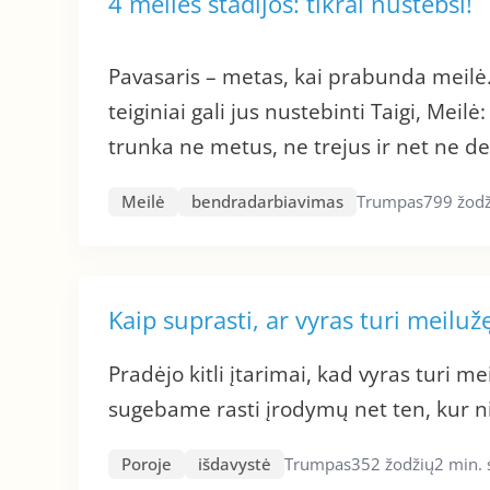
4 meilės stadijos: tikrai nustebsi!
Pavasaris – metas, kai prabunda meilė. 
teiginiai gali jus nustebinti Taigi, Meil
trunka ne metus, ne trejus ir net ne deši
Meilė
bendradarbiavimas
Trumpas
799 žodž
Kaip suprasti, ar vyras turi meiluž
Pradėjo kitli įtarimai, kad vyras turi 
sugebame rasti įrodymų net ten, kur n
Poroje
išdavystė
Trumpas
352 žodžių
2 min.