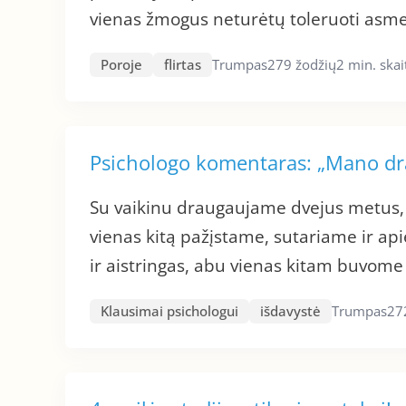
vienas žmogus neturėtų toleruoti asme
Poroje
flirtas
Trumpas
279 žodžių
2 min. ska
Psichologo komentaras: „Mano dra
Su vaikinu draugaujame dvejus metus, 
vienas kitą pažįstame, sutariame ir ap
ir aistringas, abu vienas kitam buvome 
Klausimai psichologui
išdavystė
Trumpas
27