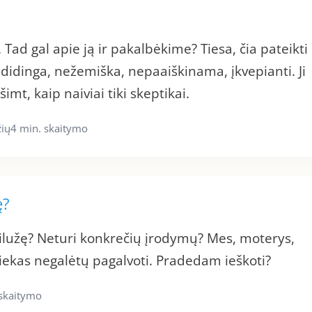
Tad gal apie ją ir pakalbėkime? Tiesa, čia pateikti
ė: didinga, nežemiška, nepaaiškinama, įkvepianti. Ji
mt, kaip naiviai tiki skeptikai.
ių
4 min. skaitymo
ę?
meilužę? Neturi konkrečių įrodymų? Mes, moterys,
iekas negalėtų pagalvoti. Pradedam ieškoti?
 skaitymo