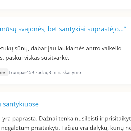
 mūsų svajonės, bet santykiai suprastėjo…“
etukų sūnų, dabar jau laukiamės antro vaikelio.
s, paskui viskas susitvarkė.
enė
Trumpas
459 žodžių
3 min. skaitymo
i santykiuose
 yra paprasta. Dažnai tenka nusileisti ir prisitaikyt
 negalėtum prisitaikyti. Tačiau yra dalykų, kurių n