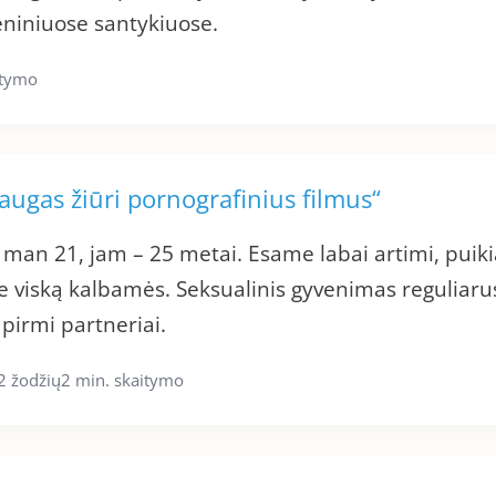
niniuose santykiuose.
itymo
ugas žiūri pornografinius filmus“
man 21, jam – 25 metai. Esame labai artimi, puiki
ie viską kalbamės. Seksualinis gyvenimas reguliaru
pirmi partneriai.
2 žodžių
2 min. skaitymo