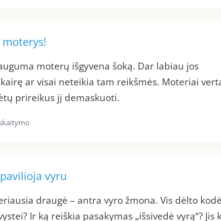
i moterys!
dauguma moterų išgyvena šoką. Dar labiau jos
į kairę ar visai neteikia tam reikšmės. Moteriai vert
ėtų prireikus jį demaskuoti.
 skaitymo
pavilioja vyru
riausia draugė – antra vyro žmona. Vis dėlto kodė
stei? Ir ką reiškia pasakymas „išsivedė vyrą“? Jis 