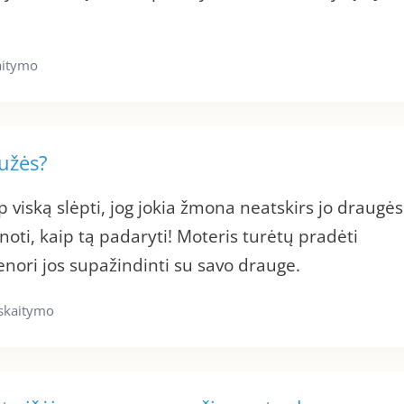
aitymo
lužės?
ip viską slėpti, jog jokia žmona neatskirs jo draugės
oti, kaip tą padaryti! Moteris turėtų pradėti
enori jos supažindinti su savo drauge.
 skaitymo