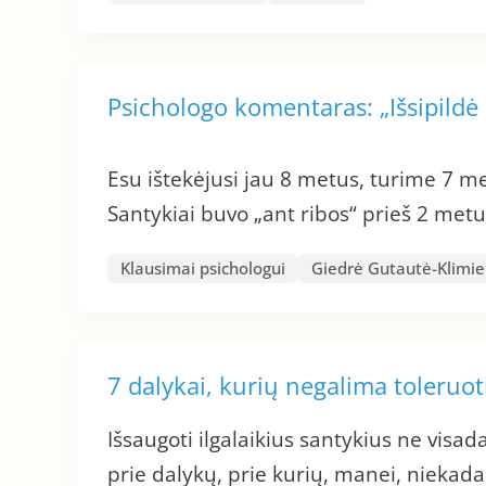
Psichologo komentaras: „Išsipildė
Esu ištekėjusi jau 8 metus, turime 7 m
Santykiai buvo „ant ribos“ prieš 2 metu
Klausimai psichologui
Giedrė Gutautė-Klimi
7 dalykai, kurių negalima toleruot
Išsaugoti ilgalaikius santykius ne visada
prie dalykų, prie kurių, manei, niekada