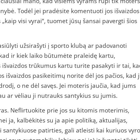
greičiausiai mano, kad visiems vyrams rūpi tik moters
menybė. Todėl jei pradėsite komentuoti jos išvaizdos
 „kaip visi vyrai“, tuomet jūsų šansai pavergti šios
pasiūlyti užsirašyti į sporto klubą ar padovanoti
kad ir kiek laiko būtumėte praleidę kartu,
išvaizdos trūkumus kartu turite pasakyti ir tai, k
jos išvaizdos pasikeitimų norite dėl jos pačios, kad j
rodį, o ne dėl savęs. Jei moteris jaučia, kad jums
au ar vėliau ji nutrauks santykius su jumis.
as. Neflirtuokite prie jos su kitomis moterimis,
 ja, kalbėkitės su ja apie politiką, aktualijas,
antykiuose patirties, gali atleisti kai kuriuos vyr