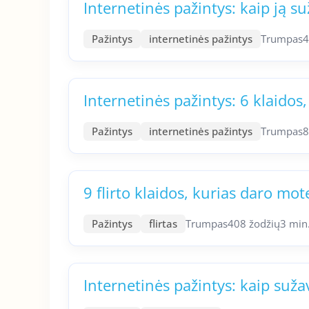
Internetinės pažintys: kaip ją su
Pažintys
internetinės pažintys
Trumpas
4
Internetinės pažintys: 6 klaidos,
Pažintys
internetinės pažintys
Trumpas
8
9 flirto klaidos, kurias daro mot
Pažintys
flirtas
Trumpas
408 žodžių
3 min
Internetinės pažintys: kaip suža