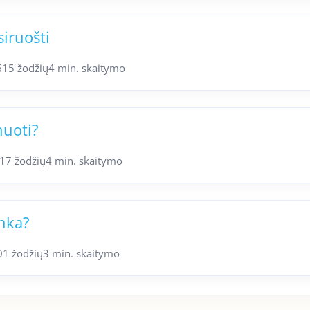
iruošti
615 žodžių
4 min. skaitymo
nuoti?
17 žodžių
4 min. skaitymo
inka?
01 žodžių
3 min. skaitymo