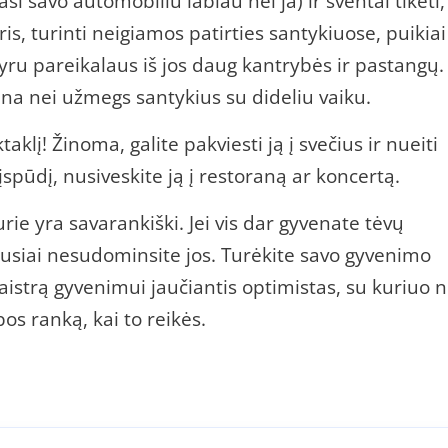
si savo automobiliu labiau nei ja) ir šventai tikėti,
is, turinti neigiamos patirties santykiuose, puikiai
yru pareikalaus iš jos daug kantrybės ir pastangų.
iena nei užmegs santykius su dideliu vaiku.
taklį! Žinoma, galite pakviesti ją į svečius ir nueiti
i įspūdį, nusiveskite ją į restoraną ar koncertą.
ie yra savarankiški. Jei vis dar gyvenate tėvų
ausiai nesudominsite jos. Turėkite savo gyvenimo
a aistrą gyvenimui jaučiantis optimistas, su kuriuo 
bos ranką, kai to reikės.