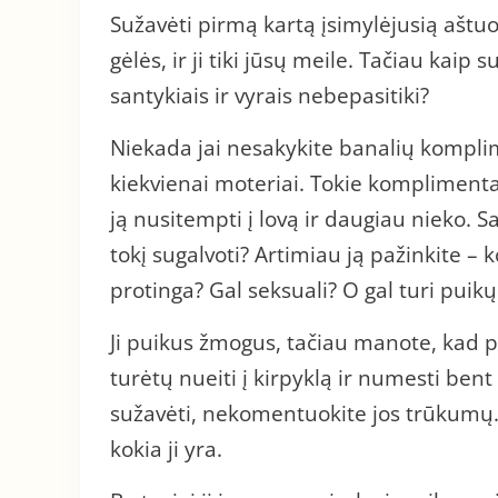
Sužavėti pirmą kartą įsimylėjusią aštu
gėlės, ir ji tiki jūsų meile. Tačiau kaip 
santykiais ir vyrais nebepasitiki?
Niekada jai nesakykite banalių komplime
kiekvienai moteriai. Tokie komplimentai
ją nusitempti į lovą ir daugiau nieko. S
tokį sugalvoti? Artimiau ją pažinkite – ko
protinga? Gal seksuali? O gal turi pui
Ji puikus žmogus, tačiau manote, kad p
turėtų nueiti į kirpyklą ir numesti ben
sužavėti, nekomentuokite jos trūkumų. 
kokia ji yra.