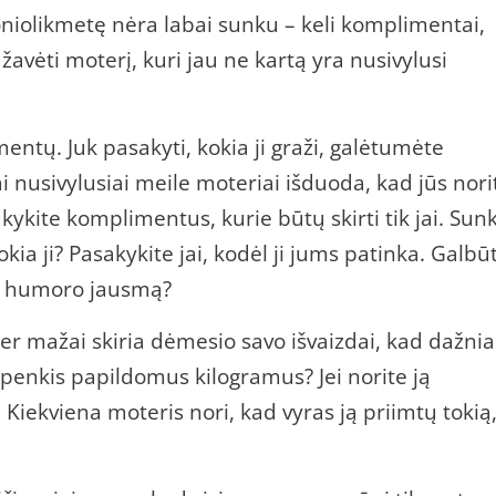
oniolikmetę nėra labai sunku – keli komplimentai,
sužavėti moterį, kuri jau ne kartą yra nusivylusi
ntų. Juk pasakyti, kokia ji graži, galėtumėte
 nusivylusiai meile moteriai išduoda, kad jūs nori
akykite komplimentus, kurie būtų skirti tik jai. Sun
kia ji? Pasakykite jai, kodėl ji jums patinka. Galbūt
kų humoro jausmą?
er mažai skiria dėmesio savo išvaizdai, kad dažni
t penkis papildomus kilogramus? Jei norite ją
Kiekviena moteris nori, kad vyras ją priimtų tokią