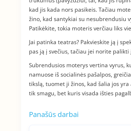
trūkumus (pavyzdžiui, tai, kad jis rūpina
kad jis kada nors pasikeis. Tačiau moter
žino, kad santykiai su nesubrendusiu v
Patikėkite, tokia moteris verčiau liks v
Jai patinka teatras? Pakvieskite ją į spek
pas ją į svečius, tačiau jei norite palikt
Subrendusios moterys vertina vyrus, kur
namuose iš socialinės pašalpos, greiči
tikslą, tuomet ji žinos, kad šalia jos yr
tik smagu, bet kuris visada išties pagal
Panašūs darbai