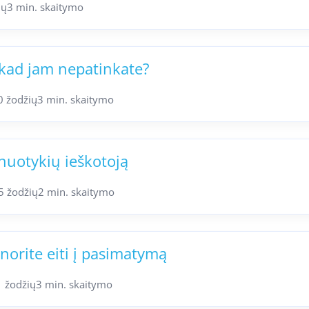
ių
3 min. skaitymo
 kad jam nepatinkate?
0 žodžių
3 min. skaitymo
 nuotykių ieškotoją
5 žodžių
2 min. skaitymo
i norite eiti į pasimatymą
 žodžių
3 min. skaitymo