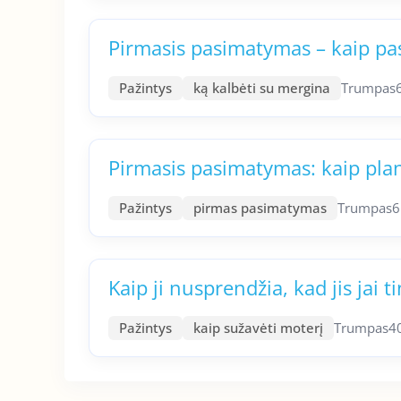
Pirmasis pasimatymas – kaip pas
Pažintys
ką kalbėti su mergina
Trumpas
Pirmasis pasimatymas: kaip pla
Pažintys
pirmas pasimatymas
Trumpas
6
Kaip ji nusprendžia, kad jis jai t
Pažintys
kaip sužavėti moterį
Trumpas
4