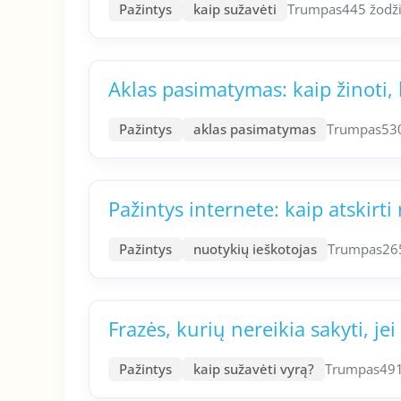
Pažintys
kaip sužavėti
Trumpas
445 žodž
Aklas pasimatymas: kaip žinoti,
Pažintys
aklas pasimatymas
Trumpas
53
Pažintys internete: kaip atskirti
Pažintys
nuotykių ieškotojas
Trumpas
26
Frazės, kurių nereikia sakyti, je
Pažintys
kaip sužavėti vyrą?
Trumpas
491