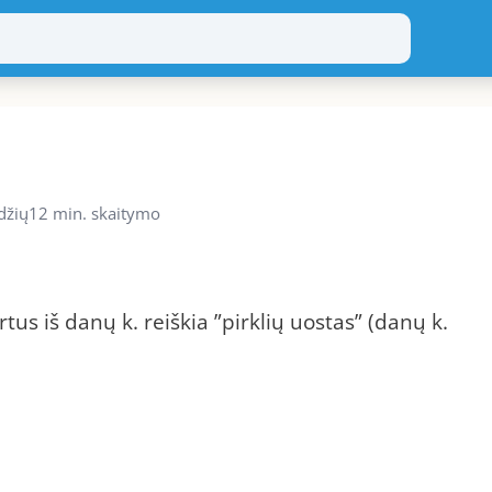
džių
12 min. skaitymo
us iš danų k. reiškia ”pirklių uostas” (danų k.