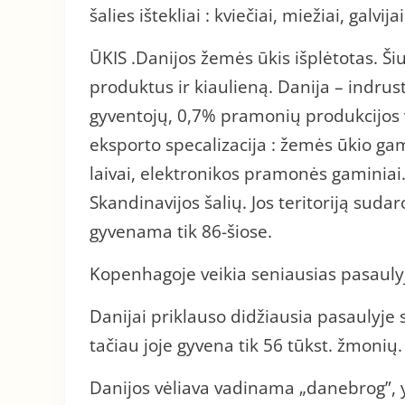
šalies ištekliai : kviečiai, miežiai, galvija
ŪKIS .Danijos žemės ūkis išplėtotas. Šiu
produktus ir kiaulieną. Danija – indrust
gyventojų, 0,7% pramonių produkcijos 
eksporto specalizacija : žemės ūkio ga
laivai, elektronikos pramonės gaminiai.
Skandinavijos šalių. Jos teritoriją suda
gyvenama tik 86-šiose.
Kopenhagoje veikia seniausias pasaulyje
Danijai priklauso didžiausia pasaulyje 
tačiau joje gyvena tik 56 tūkst. žmonių.
Danijos vėliava vadinama „danebrog”, y