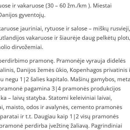
tuose ir vakaruose (30 – 60 žm./km ). Miestai
Danijos gyventojų.
ruose jauriniai, rytuose ir salose – miškų rusvieji
utlandijos vakaruose ir šiaurėje daug pelkėtų plot
molio dirvožemiai.
perdirbimo pramonę. Pramonėje vyrauja didelės
alinis, Danijos žemės ūkio, Kopenhagos privatinis 
u negu 1|2 šalies kapitalo. Mašinų gamybos, met
ės pramonė pagamina 3|4 pramonės produkcijos
 – laivų statyba. Statomi keleiviniai laivai,
liai, maisto, odos ir avalynės, cemento pramonės
o aparatai ir t.t. Daugiau kaip 1|2 visų pramonės
ramonė perdirba įvežtinę žaliavą. Pagrindiniai