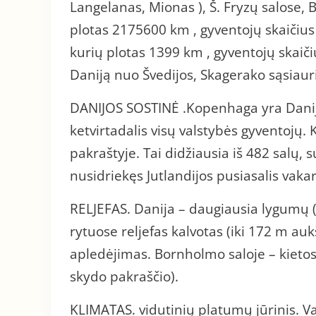
Langelanas, Mionas ), Š. Fryzų salose, 
plotas 2175600 km , gyventojų skaičius 
kurių plotas 1399 km , gyventojų skaiči
Daniją nuo Švedijos, Skagerako sąsiauri
DANIJOS SOSTINĖ .Kopenhaga yra Danijo
ketvirtadalis visų valstybės gyventojų.
pakraštyje. Tai didžiausia iš 482 salų,
nusidriekęs Jutlandijos pusiasalis vakar
RELJEFAS. Danija – daugiausia lygumų (z
rytuose reljefas kalvotas (iki 172 m au
apledėjimas. Bornholmo saloje – kietos 
skydo pakraščio).
KLIMATAS. vidutinių platumų jūrinis. Va