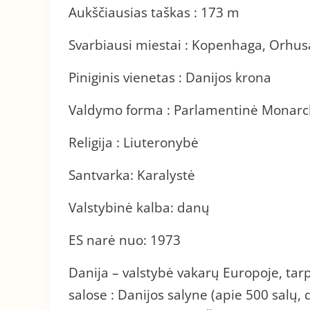
Aukščiausias taškas : 173 m
Svarbiausi miestai : Kopenhaga, Orhus
Piniginis vienetas : Danijos krona
Valdymo forma : Parlamentinė Monarc
Religija : Liuteronybė
Santvarka: Karalystė
Valstybinė kalba: danų
ES narė nuo: 1973
Danija – valstybė vakarų Europoje, tarp B
salose : Danijos salyne (apie 500 salų, d