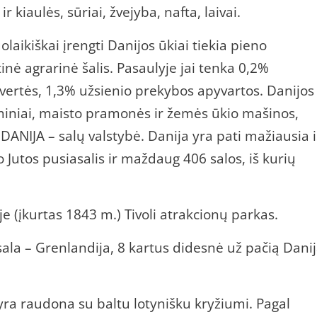
i ir kiaulės, sūriai, žvejyba, nafta, laivai.
olaikiškai įrengti Danijos ūkiai tiekia pieno
inė agrarinė šalis. Pasaulyje jai tenka 0,2%
vertės, 1,3% užsienio prekybos apyvartos. Danijos
miniai, maisto pramonės ir žemės ūkio mašinos,
DANIJA – salų valstybė. Danija yra pati mažiausia i
ro Jutos pusiasalis ir maždaug 406 salos, iš kurių
 (įkurtas 1843 m.) Tivoli atrakcionų parkas.
sala – Grenlandija, 8 kartus didesnė už pačią Danij
ra raudona su baltu lotynišku kryžiumi. Pagal