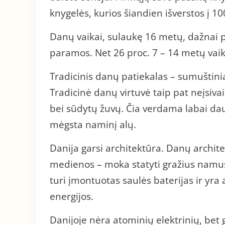
knygelės, kurios šiandien išverstos į 10
Danų vaikai, sulaukę 16 metų, dažnai 
paramos. Net 26 proc. 7 – 14 metų vaikų
Tradicinis danų patiekalas – sumuštiniai
Tradicinė danų virtuvė taip pat neįsiva
bei sūdytų žuvų. Čia verdama labai daug
mėgsta naminį alų.
Danija garsi architektūra. Danų archite
medienos – moka statyti gražius namus
turi įmontuotas saulės baterijas ir yr
energijos.
Danijoje nėra atominių elektrinių, bet