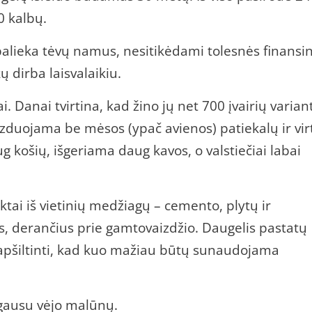
0 kalbų.
palieka tėvų namus, nesitikėdami tolesnės finansi
 dirba laisvalaikiu.
. Danai tvirtina, kad žino jų net 700 įvairių varian
izduojama be mėsos (ypač avienos) patiekalų ir vir
 košių, išgeriama daug kavos, o valstiečiai labai
ktai iš vietinių medžiagų – cemento, plytų ir
, derančius prie gamtovaizdžio. Daugelis pastatų
a apšiltinti, kad kuo mažiau būtų sunaudojama
 gausu vėjo malūnų.