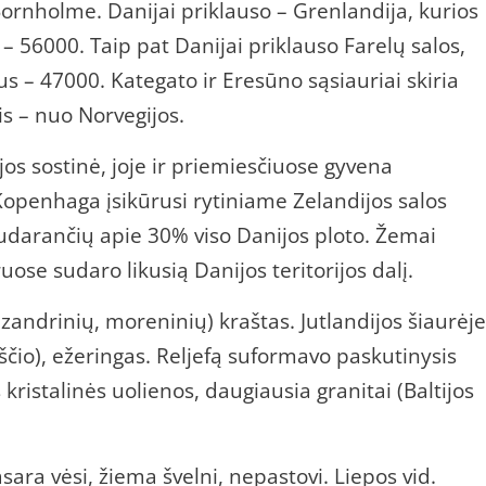
Bornholme. Danijai priklauso – Grenlandija, kurios
– 56000. Taip pat Danijai priklauso Farelų salos,
us – 47000. Kategato ir Eresūno sąsiauriai skiria
s – nuo Norvegijos.
s sostinė, joje ir priemiesčiuose gyvena
 Kopenhaga įsikūrusi rytiniame Zelandijos salos
 sudarančių apie 30% viso Danijos ploto. Žemai
uose sudaro likusią Danijos teritorijos dalį.
andrinių, moreninių) kraštas. Jutlandijos šiaurėje
kščio), ežeringas. Reljefą suformavo paskutinysis
kristalinės uolienos, daugiausia granitai (Baltijos
sara vėsi, žiema švelni, nepastovi. Liepos vid.