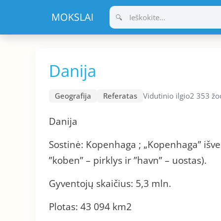
Pereiti
prie
turinio
Danija
Geografija
Referatas
Vidutinio ilgio
2 353 žo
Danija
Sostinė: Kopenhaga ; „Kopenhaga” išvert
”koben” – pirklys ir ”havn” – uostas).
Gyventojų skaičius: 5,3 mln.
Plotas: 43 094 km2