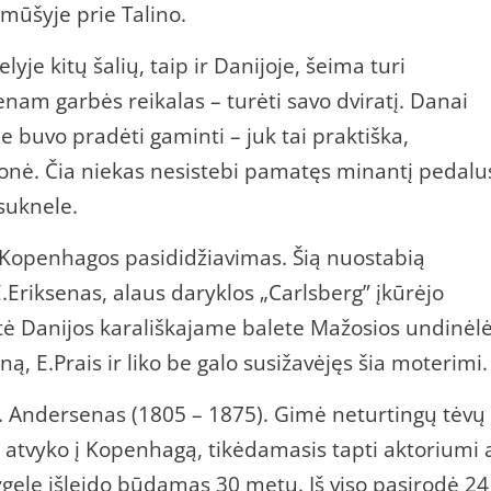
mūšyje prie Talino.
lyje kitų šalių, taip ir Danijoje, šeima turi
nam garbės reikalas – turėti savo dviratį. Danai
ie buvo pradėti gaminti – juk tai praktiška,
monė. Čia niekas nesistebi pamatęs minantį pedalu
suknele.
, Kopenhagos pasididžiavimas. Šią nuostabią
.Eriksenas, alaus daryklos „Carlsberg” įkūrėjo
ė Danijos karališkajame balete Mažosios undinėl
, E.Prais ir liko be galo susižavėjęs šia moterimi.
K. Andersenas (1805 – 1875). Gimė neturtingų tėvų
atvyko į Kopenhagą, tikėdamasis tapti aktoriumi 
gelę išleido būdamas 30 metų. Iš viso pasirodė 24