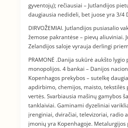
gyventojų); rečiausiai – Jutlandijos pie
daugiausia nedideli, bet juose yra 3/4 
DIRVOŽEMIAI. Jutlandijos pusiasalio vaka
žemose pakrantėse – pievų aliuviniai. J
Zelandijos saloje vyrauja derlingi prie
PRAMONĖ .Danija sukūrė aukšto lygio 
monopolijos. 4 bankai – Danijos nacion
Kopenhagos prekybos – sutelkę daugia
apdirbimo, chemijos, maisto, tekstil
vertės. Svarbiausia mašinų gamybos šaka
tanklaiviai. Gaminami dyzeliniai varik
įrenginiai, dviračiai, televizoriai, radi
įmonių yra Kopenhagoje. Metalurgijos p