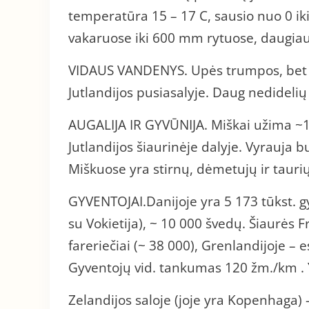
temperatūra 15 – 17 C, sausio nuo 0 ik
vakaruose iki 600 mm rytuose, daugiau
VIDAUS VANDENYS. Upės trumpos, bet v
Jutlandijos pusiasalyje. Daug nedidelių
AUGALIJA IR GYVŪNIJA. Miškai užima ~10
Jutlandijos šiaurinėje dalyje. Vyrauja 
Miškuose yra stirnų, dėmetujų ir tauriųj
GYVENTOJAI.Danijoje yra 5 173 tūkst. gy
su Vokietija), ~ 10 000 švedų. Šiaurės F
fareriečiai (~ 38 000), Grenlandijoje – 
Gyventojų vid. tankumas 120 žm./km .
Zelandijos saloje (joje yra Kopenhaga) 