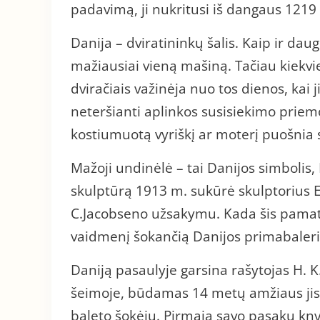
padavimą, ji nukritusi iš dangaus 1219 
Danija – dviratininkų šalis. Kaip ir dauge
mažiausiai vieną mašiną. Tačiau kiekvie
dviračiais važinėja nuo tos dienos, kai j
neteršianti aplinkos susisiekimo prie
kostiumuotą vyriškį ar moterį puošnia 
Mažoji undinėlė – tai Danijos simbolis
skulptūrą 1913 m. sukūrė skulptorius E
C.Jacobseno užsakymu. Kada šis pamat
vaidmenį šokančią Danijos primabaleriną
Daniją pasaulyje garsina rašytojas H. 
šeimoje, būdamas 14 metų amžiaus jis 
baleto šokėju. Pirmąją savo pasakų kny