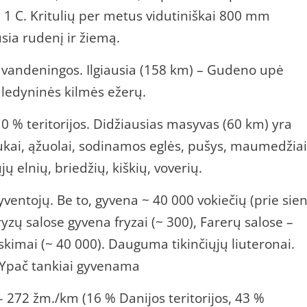
i 1 C. Kritulių per metus vidutiniškai 800 mm
sia rudenį ir žiemą.
andeningos. Ilgiausia (158 km) – Gudeno upė
 ledyninės kilmės ežerų.
 % teritorijos. Didžiausias masyvas (60 km) yra
bukai, ąžuolai, sodinamos eglės, pušys, maumedžiai
ų elnių, briedžių, kiškių, voverių.
ventojų. Be to, gyvena ~ 40 000 vokiečių (prie sie
ryzų salose gyvena fryzai (~ 300), Farerų salose –
eskimai (~ 40 000). Dauguma tikinčiųjų liuteronai.
 Ypač tankiai gyvenama
– 272 žm./km (16 % Danijos teritorijos, 43 %