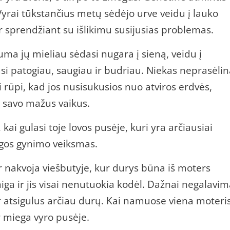
Vyrai tūkstančius metų sėdėjo urve veidu į lauko
ir sprendžiant su išlikimu susijusias problemas.
ma jų mieliau sėdasi nugara į sieną, veidu į
iasi patogiau, saugiau ir budriau. Niekas neprasėli
rūpi, kad jos nusisukusios nuo atviros erdvės,
ir savo mažus vaikus.
 kai gulasi toje lovos pusėje, kuri yra arčiausiai
ngos gynimo veiksmas.
r nakvoja viešbutyje, kur durys būna iš moters
iga ir jis visai nenutuokia kodėl. Dažnai negalavim
ir atsigulus arčiau durų. Kai namuose viena moteris
r miega vyro pusėje.