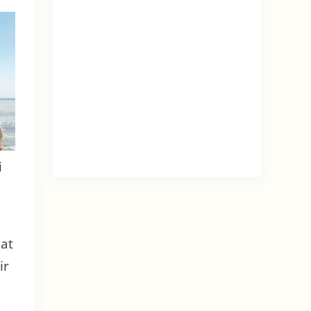
i
lat
ir