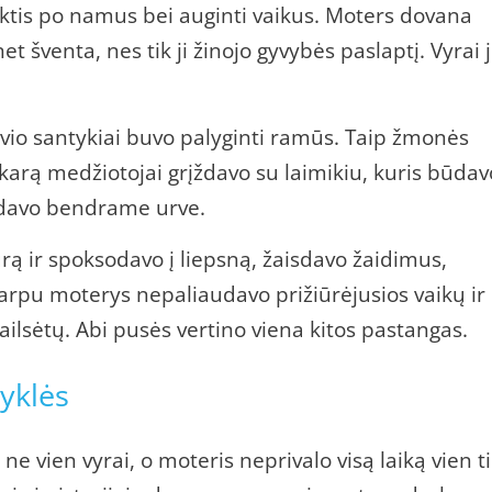
tis po namus bei auginti vaikus. Moters dovana
 šventa, nes tik ji žinojo gyvybės paslaptį. Vyrai 
vio santykiai buvo palyginti ramūs. Taip žmonės
arą medžiotojai grįždavo su laimikiu, kuris būdav
gydavo bendrame urve.
rą ir spoksodavo į liepsną, žaisdavo žaidimus,
tarpu moterys nepaliaudavo prižiūrėjusios vaikų ir
ailsėtų. Abi pusės vertino viena kitos pastangas.
syklės
ne vien vyrai, o moteris neprivalo visą laiką vien t