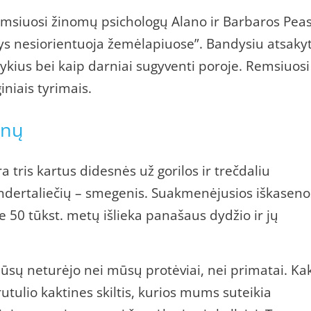
 remsiuosi žinomų psichologų Alano ir Barbaros Pea
ys nesiorientuoja žemėlapiuose”. Bandysiu atsakyti
ykius bei kaip darniai sugyventi poroje. Remsiuosi
iniais tyrimais.
enų
tris kartus didesnės už gorilos ir trečdaliu
ndertaliečių – smegenis. Suakmenėjusios iškaseno
 50 tūkst. metų išlieka panašaus dydžio ir jų
mūsų neturėjo nei mūsų protėviai, nei primatai. Ka
utulio kaktines skiltis, kurios mums suteikia