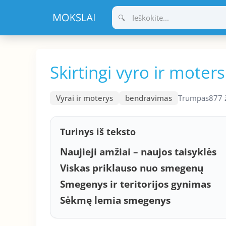
Pereiti
prie
turinio
Skirtingi vyro ir moter
Vyrai ir moterys
bendravimas
Trumpas
877 
Turinys iš teksto
Naujieji amžiai – naujos taisyklės
Viskas priklauso nuo smegenų
Smegenys ir teritorijos gynimas
Sėkmę lemia smegenys