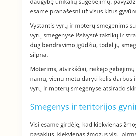
daugybę unikalių sugebėjimų, pavyzdžiu
esame pranašesni už visus kitus gyvūn
Vystantis vyrų ir moterų smegenims sus
vyrų smegenyse išsivystė taktikų ir stra
dug bendravimo įgūdžių, todėl jų smege
silpna.
Moterims, atvirkščiai, reikėjo gebėjimų 
namų, vienu metu daryti kelis darbus i
vyrų ir moterų smegenyse atsirado skirti
Smegenys ir teritorijos gyn
Visi esame girdėję, kad kiekvienas žmog
pasakius, kiekvienas žmogus visų pirma