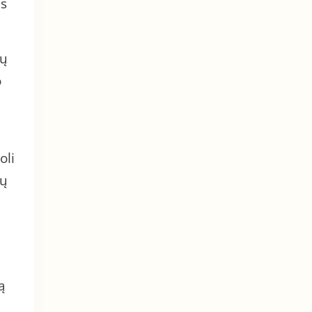
es
jų
o
oli
ių
ą