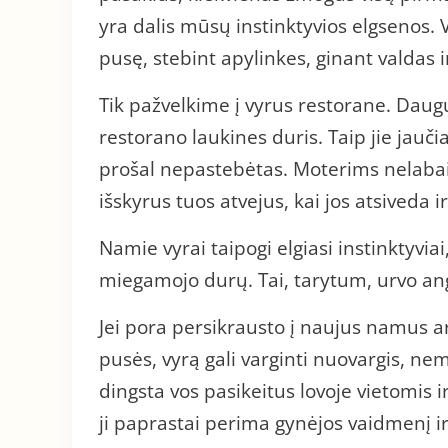
yra dalis mūsų instinktyvios elgsenos. 
pusę, stebint apylinkes, ginant valdas 
Tik pažvelkime į vyrus restorane. Daugu
restorano laukines duris. Taip jie jauč
prošal nepastebėtas. Moterims nelabai 
išskyrus tuos atvejus, kai jos atsiveda 
Namie vyrai taipogi elgiasi instinktyviai,
miegamojo durų. Tai, tarytum, urvo a
Jei pora persikrausto į naujus namus a
pusės, vyrą gali varginti nuovargis, nem
dingsta vos pasikeitus lovoje vietomis 
ji paprastai perima gynėjos vaidmenį i