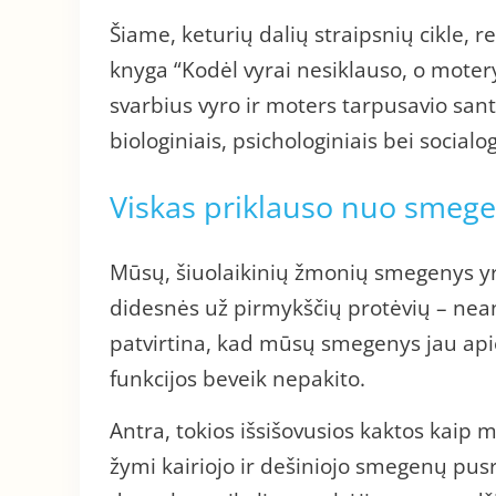
Šiame, keturių dalių straipsnių cikle,
knyga “Kodėl vyrai nesiklauso, o moter
svarbius vyro ir moters tarpusavio sant
biologiniais, psichologiniais bei socialog
Viskas priklauso nuo smeg
Mūsų, šiuolaikinių žmonių smegenys yra 
didesnės už pirmykščių protėvių – nea
patvirtina, kad mūsų smegenys jau apie
funkcijos beveik nepakito.
Antra, tokios išsišovusios kaktos kaip 
žymi kairiojo ir dešiniojo smegenų pusr