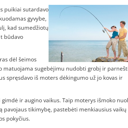
s puikiai sutardavo
izikuodamas gyvybe,
ulį, kad sumedžiotų
at būdavo
ras dėl šeimos
o matuojama sugebėjimu nudobti grobį ir parnešt
s spręsdavo iš moters dėkingumo už jo kovas ir
i gimdė ir augino vaikus. Taip moterys išmoko nuo
ią pavojaus tikimybę, pastebėti menkiausius vaikų 
os pokyčius.