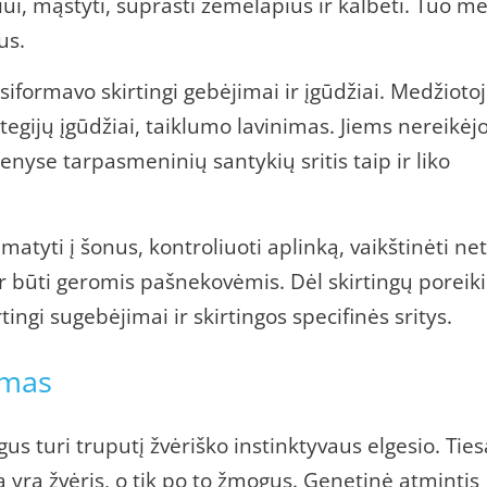
i, mąstyti, suprasti žemėlapius ir kalbėti. Tuo m
us.
iformavo skirtingi gebėjimai ir įgūdžiai. Medžioto
tegijų įgūdžiai, taiklumo lavinimas. Jiems nereikėj
nyse tarpasmeninių santykių sritis taip ir liko
matyti į šonus, kontroliuoti aplinką, vaikštinėti net
r būti geromis pašnekovėmis. Dėl skirtingų poreik
ngi sugebėjimai ir skirtingos specifinės sritys.
imas
us turi truputį žvėriško instinktyvaus elgesio. Ties
 yra žvėris, o tik po to žmogus. Genetinė atmintis