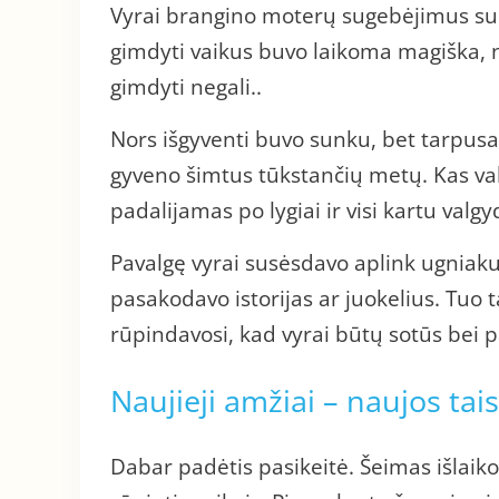
Vyrai brangino moterų sugebėjimus suk
gimdyti vaikus buvo laikoma magiška, net
gimdyti negali..
Nors išgyventi buvo sunku, bet tarpusa
gyveno šimtus tūkstančių metų. Kas vak
padalijamas po lygiai ir visi kartu val
Pavalgę vyrai susėsdavo aplink ugniaku
pasakodavo istorijas ar juokelius. Tuo 
rūpindavosi, kad vyrai būtų sotūs bei p
Naujieji amžiai – naujos tai
Dabar padėtis pasikeitė. Šeimas išlaiko 