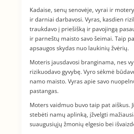
Kadaise, senų senovėje, vyrai ir motery
ir darniai darbavosi. Vyras, kasdien r
traukdavo į priešišką ir pavojingą pasa
ir parneštų maisto savo šeimai. Taip p
apsaugos skydas nuo laukinių žvėrių.
Moteris jausdavosi branginama, nes vy
rizikuodavo gyvybę. Vyro sėkmė būdav
namo maisto. Vyras apie savo nuopelnu
pastangas.
Moters vaidmuo buvo taip pat aiškus. J
stebėti namų aplinką, įžvelgti mažiaus
suaugusiųjų žmonių elgesio bei išvaizd