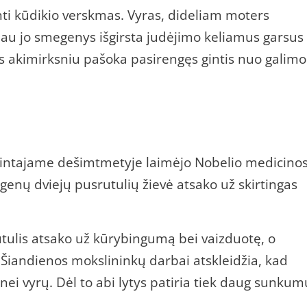
nti kūdikio verskmas. Vyras, dideliam moters
iau jo smegenys išgirsta judėjimo keliamus garsus 
is akimirksniu pašoka pasirengęs gintis nuo galimo
eptintajame dešimtmetyje laimėjo Nobelio medicino
genų dviejų pusrutulių žievė atsako už skirtingas
utulis atsako už kūrybingumą bei vaizduotę, o
. Šiandienos mokslininkų darbai atskleidžia, kad
ei vyrų. Dėl to abi lytys patiria tiek daug sunkum