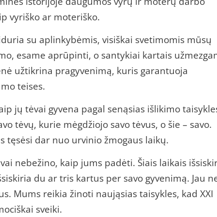
iminės istorijoje daugumos vyrų ir moterų darbo
 vyriško ar moteriško.
iduria su aplinkybėmis, visiškai svetimomis mūsų
kimo, esame aprūpinti, o santykiai kartais užmezga
enė užtikrina pragyvenimą, kuris garantuoja
mo teises.
ip jų tėvai gyvena pagal senąsias išlikimo taisykle
avo tėvų, kurie mėgdžiojo savo tėvus, o šie – savo.
 tęsėsi dar nuo urvinio žmogaus laikų.
i nebežino, kaip jums padėti. Šiais laikais išsiski
siskiria du ar tris kartus per savo gyvenimą. Jau n
us. Mums reikia žinoti naująsias taisykles, kad XXI
ociškai sveiki.