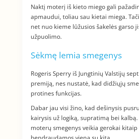
Naktį moterį iš kieto miego gali pažadi
apmaudui, toliau sau kietai miega. Tač
net nuo kieme lūžusios šakelės garso j
užpuolimo.
Sėkmę lemia smegenys
Rogeris Sperry iš Jungtinių Valstijų s
premiją, nes nustatė, kad didžiųjų sme
protines funkcijas.
Dabar jau visi žino, kad dešinysis pusr
kairysis už logiką, supratimą bei kalbą
moterų smegenys veikia gerokai kitaip n
bendraudamos viena su kita.