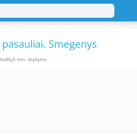
s pasauliai. Smegenys
žodžių
5 min. skaitymo