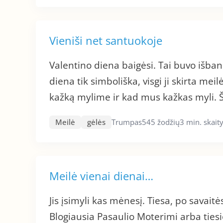
Vieniši net santuokoje
Valentino diena baigėsi. Tai buvo išban
diena tik simboliška, visgi ji skirta m
kažką mylime ir kad mus kažkas myli. Ši
Meilė
gėlės
Trumpas
545 žodžių
3 min. skai
Meilė vienai dienai…
Jis įsimyli kas mėnesį. Tiesa, po savait
Blogiausia Pasaulio Moterimi arba ti