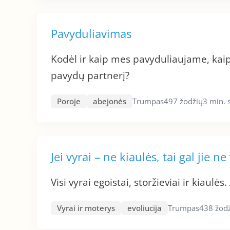
Pavyduliavimas
Kodėl ir kaip mes pavyduliaujame, kaip 
pavydų partnerį?
Poroje
abejonės
Trumpas
497 žodžių
3 min. 
Jei vyrai – ne kiaulės, tai gal jie ne
Visi vyrai egoistai, storžieviai ir kiaulės.
Vyrai ir moterys
evoliucija
Trumpas
438 žod