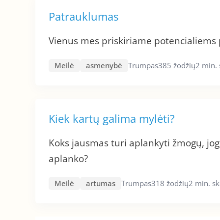
Patrauklumas
Vienus mes priskiriame potencialiems p
Meilė
asmenybė
Trumpas
385 žodžių
2 min.
Kiek kartų galima mylėti?
Koks jausmas turi aplankyti žmogų, jog 
aplanko?
Meilė
artumas
Trumpas
318 žodžių
2 min. s