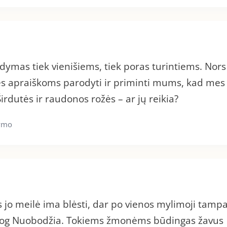
dymas tiek vienišiems, tiek poras turintiems. Nors 
eilės apraiškoms parodyti ir priminti mums, kad mes
rdutės ir raudonos rožės – ar jų reikia?
tymo
ės jo meilė ima blėsti, dar po vienos mylimoji tamp
esiog Nuobodžia. Tokiems žmonėms būdingas žavus