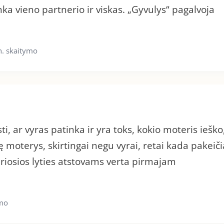
a vieno partnerio ir viskas. „Gyvulys“ pagalvoja
n. skaitymo
, ar vyras patinka ir yra toks, kokio moteris ieško
moterys, skirtingai negu vyrai, retai kada pakeiči
riosios lyties atstovams verta pirmajam
ymo