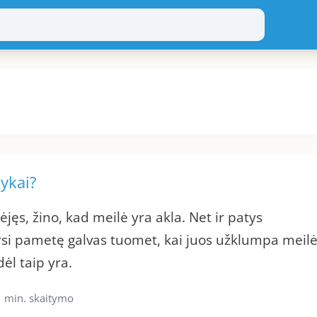
lykai?
jęs, žino, kad meilė yra akla. Net ir patys
rsi pametę galvas tuomet, kai juos užklumpa meilė
ėl taip yra.
1 min. skaitymo