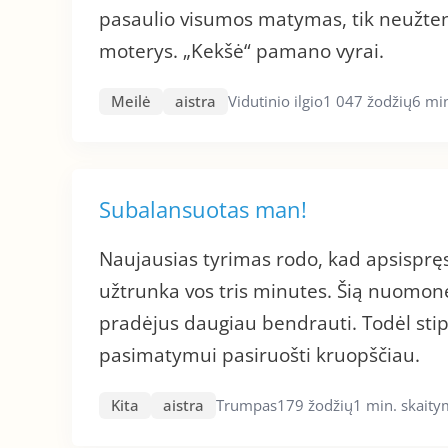
pasaulio visumos matymas, tik neužtenk
moterys. „Kekšė“ pamano vyrai.
Meilė
aistra
Vidutinio ilgio
1 047 žodžių
6 mi
Subalansuotas man!
Naujausias tyrimas rodo, kad apsispręsti
užtrunka vos tris minutes. Šią nuomonę 
pradėjus daugiau bendrauti. Todėl stip
pasimatymui pasiruošti kruopščiau.
Kita
aistra
Trumpas
179 žodžių
1 min. skait