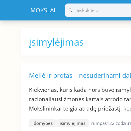
Pereiti
prie
turinio
įsimylėjimas
Meilė ir protas – nesuderinami da
Kiekvienas, kuris kada nors buvo įsimylė
racionaliausi žmonės kartais atrodo ta
Mokslininkai teigia atradę priežastį, kod
Įdomybės
įsimylėjimas
Trumpas
122 žodžių