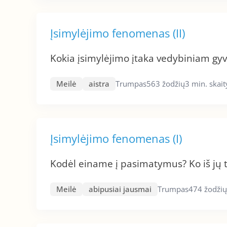
Įsimylėjimo fenomenas (II)
Kokia įsimylėjimo įtaka vedybiniam gy
Meilė
aistra
Trumpas
563 žodžių
3 min. skai
Įsimylėjimo fenomenas (I)
Kodėl einame į pasimatymus? Ko iš jų t
Meilė
abipusiai jausmai
Trumpas
474 žodžių