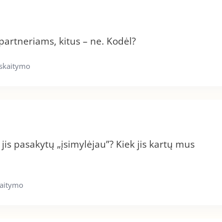
artneriams, kitus – ne. Kodėl?
 skaitymo
jis pasakytų „įsimylėjau”? Kiek jis kartų mus
kaitymo