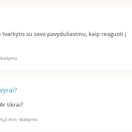
tvarkytis su savo pavyduliavimu, kaip reaguoti į
skaitymo
 vyrai?
 Ar tikrai?
žių
3 min. skaitymo