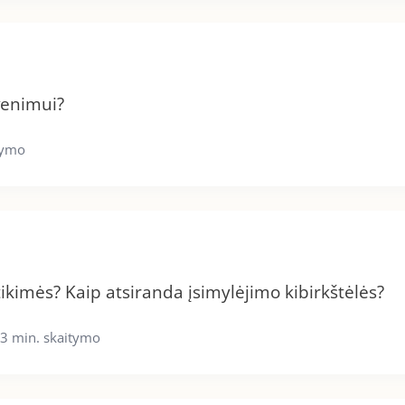
venimui?
tymo
ikimės? Kaip atsiranda įsimylėjimo kibirkštėlės?
3 min. skaitymo