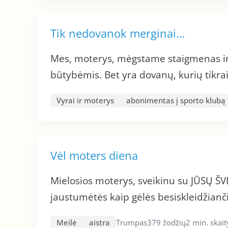
Tik nedovanok merginai…
Mes, moterys, mėgstame staigmenas ir 
būtybėmis. Bet yra dovanų, kurių tikr
Vyrai ir moterys
abonimentas į sporto klubą
Vėl moters diena
Mielosios moterys, sveikinu su JŪSŲ ŠVE
jaustumėtės kaip gėlės besiskleidžianči
Meilė
aistra
Trumpas
379 žodžių
2 min. skai