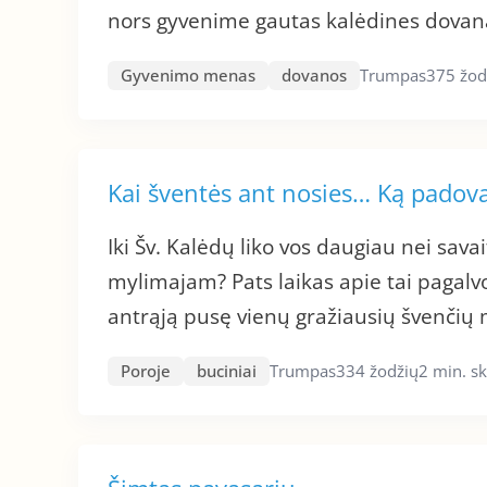
nors gyvenime gautas kalėdines dovanas.
Gyvenimo menas
dovanos
Trumpas
375 žod
Kai šventės ant nosies… Ką padov
Iki Šv. Kalėdų liko vos daugiau nei sava
mylimajam? Pats laikas apie tai pagalvot
antrąją pusę vienų gražiausių švenčių
Poroje
buciniai
Trumpas
334 žodžių
2 min. s