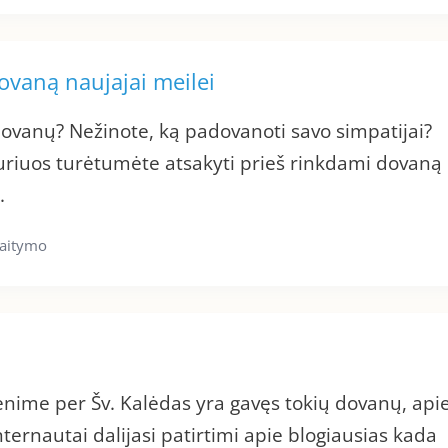
dovaną naujajai meilei
dovanų? Nežinote, ką padovanoti savo simpatijai?
kuriuos turėtumėte atsakyti prieš rinkdami dovaną
.
kaitymo
enime per Šv. Kalėdas yra gavęs tokių dovanų, api
nternautai dalijasi patirtimi apie blogiausias kada