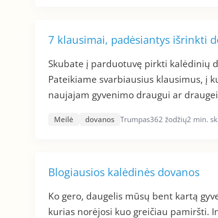
7 klausimai, padėsiantys išrinkti 
Skubate į parduotuvę pirkti kalėdinių 
Pateikiame svarbiausius klausimus, į 
naujajam gyvenimo draugui ar draugei
Meilė
dovanos
Trumpas
362 žodžių
2 min. s
Blogiausios kalėdinės dovanos
Ko gero, daugelis mūsų bent kartą gyv
kurias norėjosi kuo greičiau pamiršti. I