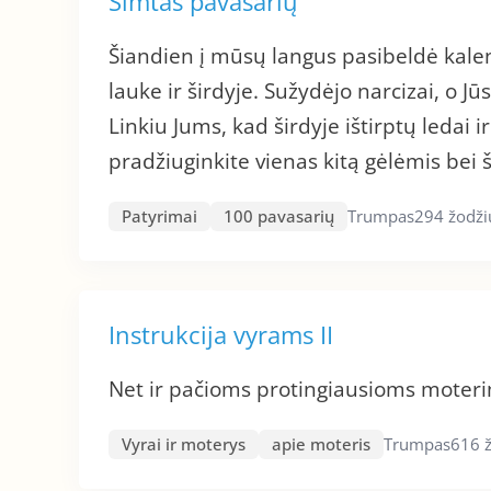
Šimtas pavasarių
Šiandien į mūsų langus pasibeldė kalend
lauke ir širdyje. Sužydėjo narcizai, o J
Linkiu Jums, kad širdyje ištirptų ledai ir
pradžiuginkite vienas kitą gėlėmis bei
Patyrimai
100 pavasarių
Trumpas
294 žodži
Instrukcija vyrams II
Net ir pačioms protingiausioms moteri
Vyrai ir moterys
apie moteris
Trumpas
616 