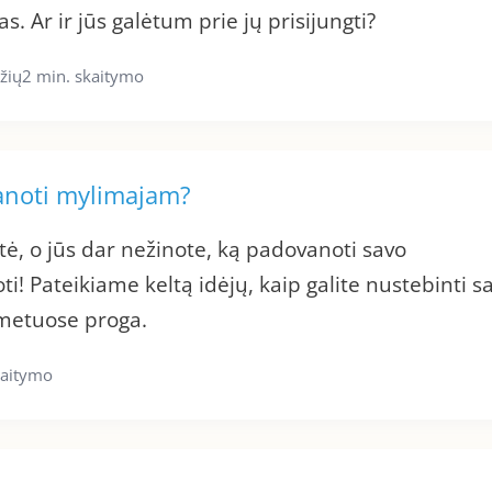
 Ar ir jūs galėtum prie jų prisijungti?
žių
2 min. skaitymo
anoti mylimajam?
itė, o jūs dar nežinote, ką padovanoti savo
i! Pateikiame keltą idėjų, kaip galite nustebinti s
 metuose proga.
kaitymo