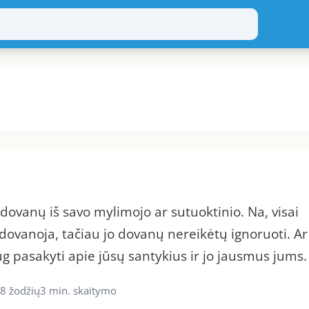
e dovanų iš savo mylimojo ar sutuoktinio. Na, visai
dovanoja, tačiau jo dovanų nereikėtų ignoruoti. Ar
ug pasakyti apie jūsų santykius ir jo jausmus jums.
8 žodžių
3 min. skaitymo