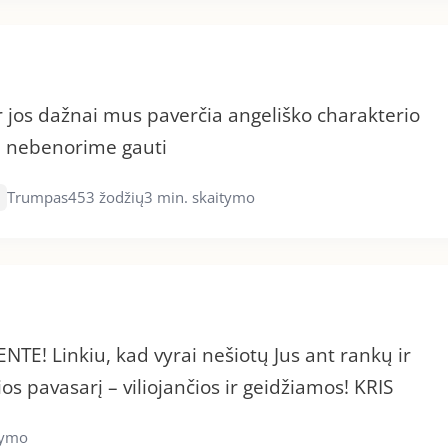
jos dažnai mus paverčia angeliško charakterio
ai nebenorime gauti
Trumpas
453 žodžių
3 min. skaitymo
NTE! Linkiu, kad vyrai nešiotų Jus ant rankų ir
os pavasarį – viliojančios ir geidžiamos! KRIS
tymo