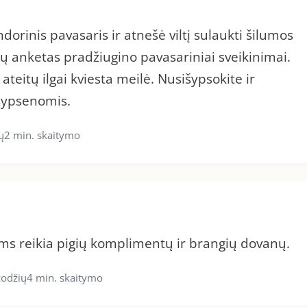
orinis pavasaris ir atnešė viltį sulaukti šilumos
ūsų anketas pradžiugino pavasariniai sveikinimai.
 ateitų ilgai kviesta meilė. Nusišypsokite ir
 šypsenomis.
ų
2 min. skaitymo
ms reikia pigių komplimentų ir brangių dovanų.
žodžių
4 min. skaitymo