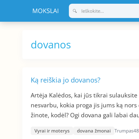
Pereiti
prie
turinio
dovanos
Ką reiškia jo dovanos?
Artėja Kalėdos, kai jūs tikrai sulauksit
nesvarbu, kokia proga jis jums ką nors 
žinote, kodėl? Ogi dovana gali labai da
Vyrai ir moterys
dovana žmonai
Trumpas
48