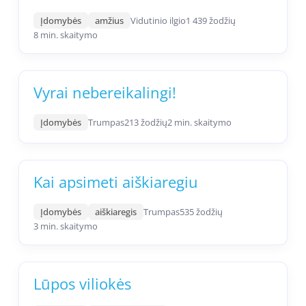
Įdomybės
amžius
Vidutinio ilgio
1 439 žodžių
8 min. skaitymo
Vyrai nebereikalingi!
Įdomybės
Trumpas
213 žodžių
2 min. skaitymo
Kai apsimeti aiškiaregiu
Įdomybės
aiškiaregis
Trumpas
535 žodžių
3 min. skaitymo
Lūpos viliokės