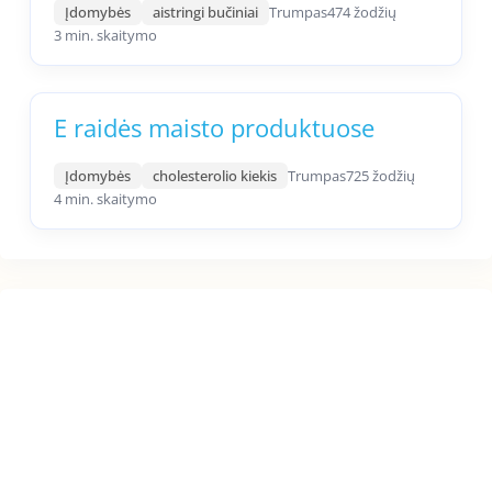
Įdomybės
aistringi bučiniai
Trumpas
474 žodžių
3 min. skaitymo
E raidės maisto produktuose
Įdomybės
cholesterolio kiekis
Trumpas
725 žodžių
4 min. skaitymo