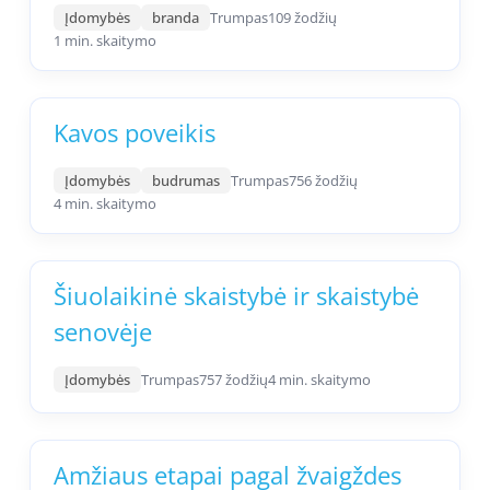
Įdomybės
branda
Trumpas
109 žodžių
1 min. skaitymo
Kavos poveikis
Įdomybės
budrumas
Trumpas
756 žodžių
4 min. skaitymo
Šiuolaikinė skaistybė ir skaistybė
senovėje
Įdomybės
Trumpas
757 žodžių
4 min. skaitymo
Amžiaus etapai pagal žvaigždes