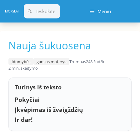
Pereiti
Meniu
prie
turinio
Nauja šukuosena
Įdomybės
garsios moterys
Trumpas
248 žodžių
2 min. skaitymo
Turinys iš teksto
Pokyčiai
Įkvėpimas iš žvaigždžių
Ir dar!