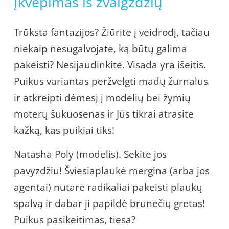
Įkvėpimas iš žvaigždžių
Trūksta fantazijos? Žiūrite į veidrodį, tačiau
niekaip nesugalvojate, ką būtų galima
pakeisti? Nesijaudinkite. Visada yra išeitis.
Puikus variantas peržvelgti madų žurnalus
ir atkreipti dėmesį į modelių bei žymių
moterų šukuosenas ir Jūs tikrai atrasite
kažką, kas puikiai tiks!
Natasha Poly (modelis). Sekite jos
pavyzdžiu! Šviesiaplaukė mergina (arba jos
agentai) nutarė radikaliai pakeisti plaukų
spalvą ir dabar ji papildė brunečių gretas!
Puikus pasikeitimas, tiesa?