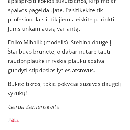
apsispręsti kokios šukuosenos, kirpimo ar
spalvos pageidaujate. Pasitikėkite tik
profesionalais ir tik jiems leiskite parinkti
Jums tinkamiausią variantą.
Eniko Mihalik (modelis). Stebina daugelį.
Štai buvo brunetė, o dabar nutarė tapti
raudonplauke ir ryškia plaukų spalva
gundyti stipriosios lyties atstovus.
Būkite tikros, tokie pokyčiai sužavės daugelį
vyrukų!
Gerda Zemenskaitė