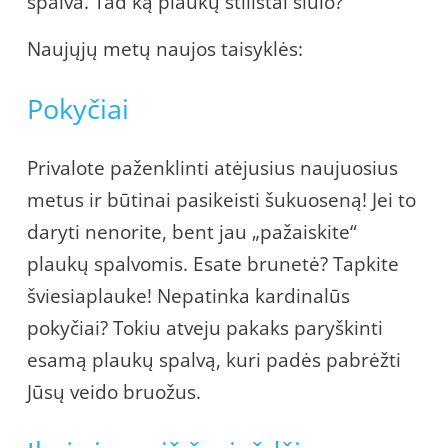
spalva. Tad ką plaukų stilistai siūlo?
Naujųjų metų naujos taisyklės:
Pokyčiai
Privalote paženklinti atėjusius naujuosius
metus ir būtinai pasikeisti šukuoseną! Jei to
daryti nenorite, bent jau „pažaiskite“
plaukų spalvomis. Esate brunetė? Tapkite
šviesiaplauke! Nepatinka kardinalūs
pokyčiai? Tokiu atveju pakaks paryškinti
esamą plaukų spalvą, kuri padės pabrėžti
Jūsų veido bruožus.