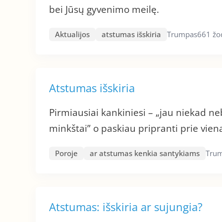
bei Jūsų gyvenimo meilę.
Aktualijos
atstumas išskiria
Trumpas
661 žo
Atstumas išskiria
Pirmiausiai kankiniesi – „jau niekad ne
minkštai” o paskiau pripranti prie vien
Poroje
ar atstumas kenkia santykiams
Tru
Atstumas: išskiria ar sujungia?