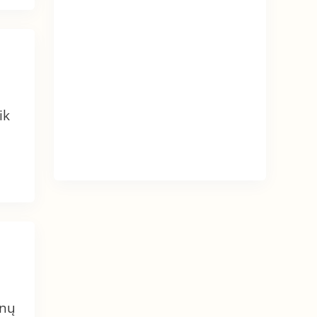
ik
anų