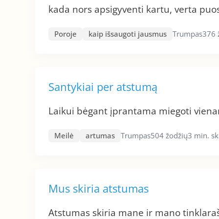
kada nors apsigyventi kartu, verta puos
Poroje
kaip išsaugoti jausmus
Trumpas
376 
Santykiai per atstumą
Laikui bėgant įprantama miegoti vienam
Meilė
artumas
Trumpas
504 žodžių
3 min. s
Mus skiria atstumas
Atstumas skiria mane ir mano tinklarašč