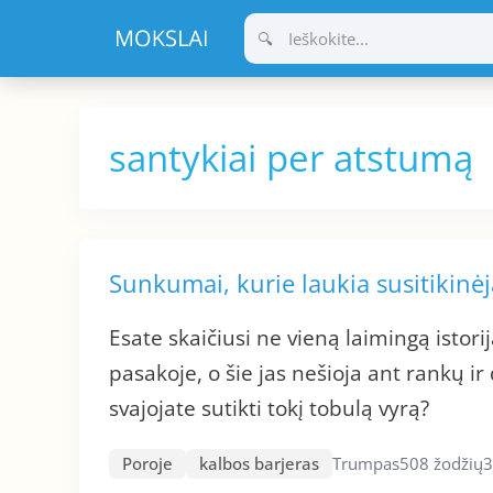
Pereiti
prie
turinio
santykiai per atstumą
Sunkumai, kurie laukia susitikinėj
Esate skaičiusi ne vieną laimingą istorij
pasakoje, o šie jas nešioja ant rankų i
svajojate sutikti tokį tobulą vyrą?
Poroje
kalbos barjeras
Trumpas
508 žodžių
3