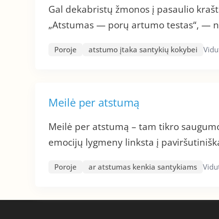
Gal dekabristų žmonos į pasaulio krašt
„Atstumas — porų artumo testas“, — n
Poroje
atstumo įtaka santykių kokybei
Vidut
Meilė per atstumą
Meilė per atstumą – tam tikro saugumo
emocijų lygmeny linksta į paviršutiniš
Poroje
ar atstumas kenkia santykiams
Vidut