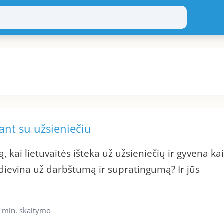
ant su užsieniečiu
ą, kai lietuvaitės išteka už užsieniečių ir gyvena ka
r dievina už darbštumą ir supratingumą? Ir jūs
 min. skaitymo