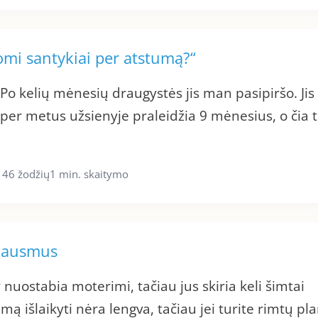
mi santykiai per atstumą?“
o kelių mėnesių draugystės jis man pasipiršo. Jis
is per metus užsienyje praleidžia 9 mėnesius, o čia t
146 žodžių
1 min. skaitymo
 jausmus
 nuostabia moterimi, tačiau jus skiria keli šimtai
ą išlaikyti nėra lengva, tačiau jei turite rimtų pl