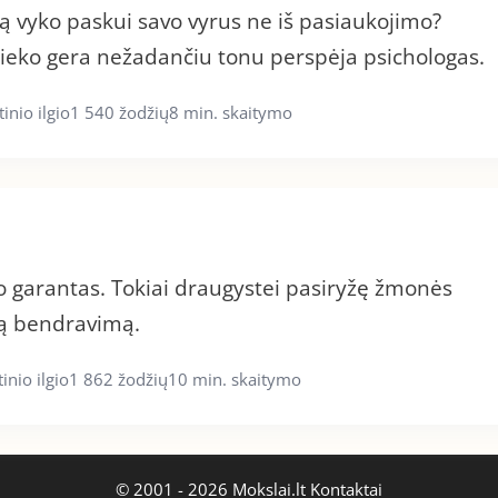
ą vyko paskui savo vyrus ne iš pasiaukojimo?
ieko gera nežadančiu tonu perspėja psichologas.
inio ilgio
1 540 žodžių
8 min. skaitymo
 garantas. Tokiai draugystei pasiryžę žmonės
ką bendravimą.
inio ilgio
1 862 žodžių
10 min. skaitymo
© 2001 - 2026 Mokslai.lt
Kontaktai