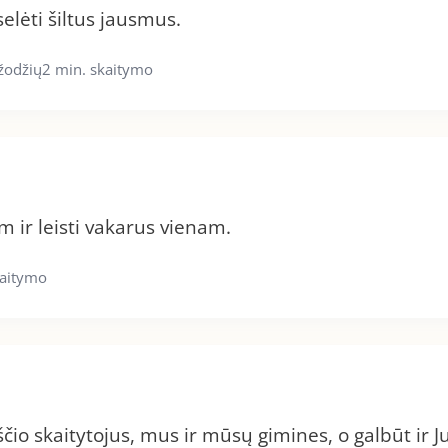
elėti šiltus jausmus.
žodžių
2 min. skaitymo
 ir leisti vakarus vienam.
kaitymo
io skaitytojus, mus ir mūsų gimines, o galbūt ir J