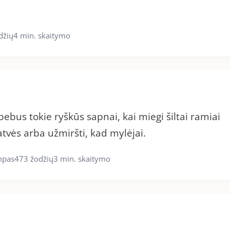
džių
4 min. skaitymo
bebus tokie ryškūs sapnai, kai miegi šiltai ramiai
atvės arba užmiršti, kad mylėjai.
mpas
473 žodžių
3 min. skaitymo