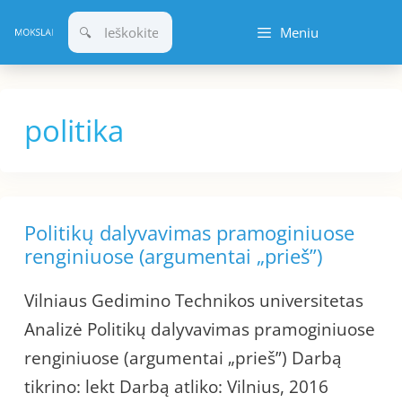
Pereiti
Meniu
prie
turinio
politika
Politikų dalyvavimas pramoginiuose
renginiuose (argumentai „prieš”)
Vilniaus Gedimino Technikos universitetas
Analizė Politikų dalyvavimas pramoginiuose
renginiuose (argumentai „prieš”) Darbą
tikrino: lekt Darbą atliko: Vilnius, 2016