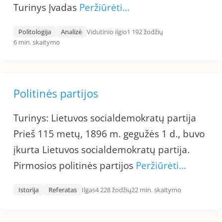
Turinys Įvadas
Peržiūrėti…
Politologija
Analizė
Vidutinio ilgio
1 192 žodžių
6 min. skaitymo
Politinės partijos
Turinys: Lietuvos socialdemokratų partija
Prieš 115 metų, 1896 m. gegužės 1 d., buvo
įkurta Lietuvos socialdemokratų partija.
Pirmosios politinės partijos
Peržiūrėti…
Istorija
Referatas
Ilgas
4 228 žodžių
22 min. skaitymo