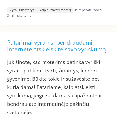
Vyrai ir moterys
kaip sužavėti moterį
Trumpas
487 žodžių
3 min. skaitymo
Patarimai vyrams: bendraudami
internete atskleiskite savo vyriškumą
Juk žinote, kad moterims patinka vyriški
vyrai – patikimi, tvirti, žinantys, ko nori
gyvenime. Būkite tokie ir sužavėsite bet
kurią damą! Patariame, kaip atskleisti
vyriškumą, jeigu su dama susipažinote ir
bendraujate internetinėje pažinčių
svetainėje.