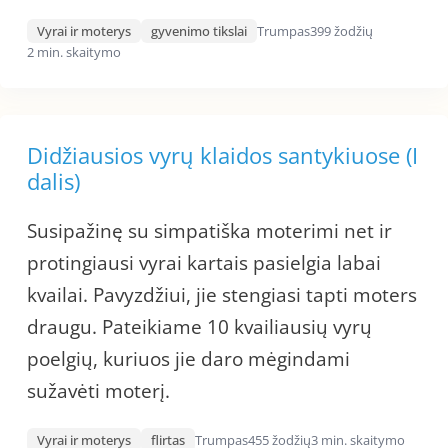
Vyrai ir moterys
gyvenimo tikslai
Trumpas
399 žodžių
2 min. skaitymo
Didžiausios vyrų klaidos santykiuose (I
dalis)
Susipažinę su simpatiška moterimi net ir
protingiausi vyrai kartais pasielgia labai
kvailai. Pavyzdžiui, jie stengiasi tapti moters
draugu. Pateikiame 10 kvailiausių vyrų
poelgių, kuriuos jie daro mėgindami
sužavėti moterį.
Vyrai ir moterys
flirtas
Trumpas
455 žodžių
3 min. skaitymo