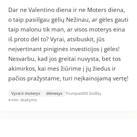
Dar ne Valentino diena ir ne Moters diena,
o taip pasiilgau gėlių Nežinau, ar gėles gauti
taip malonu tik man, ar visos moterys eina
iš proto dėl to? Vyrai, atsibuskit, jūs
neįvertinant piniginės investicijos į gėles!
Nesvarbu, kad jos greitai nuvysta, bet tos
akimirkos, kai mes žiūrime į jų žiedus ir
pačios pražystame, turi neįkainojamą vertę!
Vyrai ir moterys
dėmesys
Trumpas
605 žodžių
4 min. skaitymo