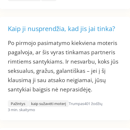
Kaip ji nusprendžia, kad jis jai tinka?
Po pirmojo pasimatymo kiekviena moteris
pagalvoja, ar šis vyras tinkamas partneris
rimtiems santykiams. Ir nesvarbu, koks jūs
seksualus, gražus, galantiškas – jei į šį
klausimą ji sau atsako neigiamai, jūsų
santykiai baigsis nė neprasidėję.
Pažintys
kaip sužavėti moterį
Trumpas
401 žodžių
3 min. skaitymo