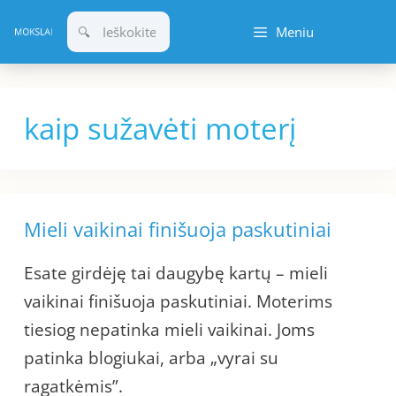
Pereiti
Meniu
prie
turinio
kaip sužavėti moterį
Mieli vaikinai finišuoja paskutiniai
Esate girdėję tai daugybę kartų – mieli
vaikinai finišuoja paskutiniai. Moterims
tiesiog nepatinka mieli vaikinai. Joms
patinka blogiukai, arba „vyrai su
ragatkėmis”.