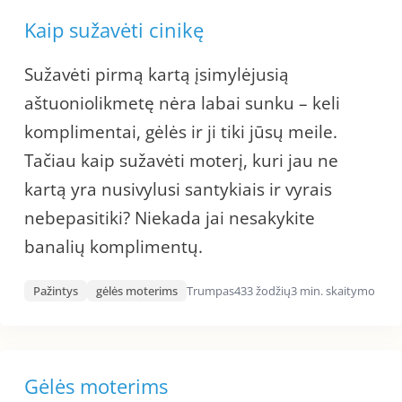
Kaip sužavėti cinikę
Sužavėti pirmą kartą įsimylėjusią
aštuoniolikmetę nėra labai sunku – keli
komplimentai, gėlės ir ji tiki jūsų meile.
Tačiau kaip sužavėti moterį, kuri jau ne
kartą yra nusivylusi santykiais ir vyrais
nebepasitiki? Niekada jai nesakykite
banalių komplimentų.
Pažintys
gėlės moterims
Trumpas
433 žodžių
3 min. skaitymo
Gėlės moterims