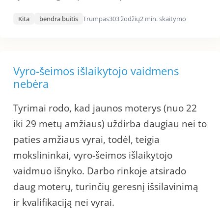
Kita
bendra buitis
Trumpas
303 žodžių
2 min. skaitymo
Vyro-šeimos išlaikytojo vaidmens
nebėra
Tyrimai rodo, kad jaunos moterys (nuo 22
iki 29 metų amžiaus) uždirba daugiau nei to
paties amžiaus vyrai, todėl, teigia
mokslininkai, vyro-šeimos išlaikytojo
vaidmuo išnyko. Darbo rinkoje atsirado
daug moterų, turinčių geresnį išsilavinimą
ir kvalifikaciją nei vyrai.