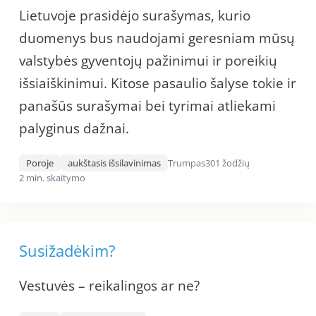
Lietuvoje prasidėjo surašymas, kurio
duomenys bus naudojami geresniam mūsų
valstybės gyventojų pažinimui ir poreikių
išsiaiškinimui. Kitose pasaulio šalyse tokie ir
panašūs surašymai bei tyrimai atliekami
palyginus dažnai.
Poroje
aukštasis išsilavinimas
Trumpas
301 žodžių
2 min. skaitymo
Susižadėkim?
Vestuvės – reikalingos ar ne?