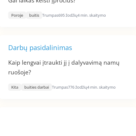
Gal laikas keisti įpročius?
Poroje
buitis
Trumpas
695 žodžių
4 min. skaitymo
Darbų pasidalinimas
Kaip lengvai įtraukti jį į dalyvavimą namų
ruošoje?
Kita
buities darbai
Trumpas
776 žodžių
4 min. skaitymo