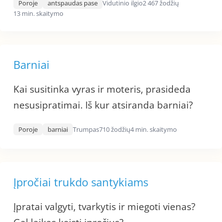
Poroje
antspaudas pase
Vidutinio ilgio
2 467 žodžių
13 min. skaitymo
Barniai
Kai susitinka vyras ir moteris, prasideda
nesusipratimai. Iš kur atsiranda barniai?
Poroje
barniai
Trumpas
710 žodžių
4 min. skaitymo
Įpročiai trukdo santykiams
Įpratai valgyti, tvarkytis ir miegoti vienas?