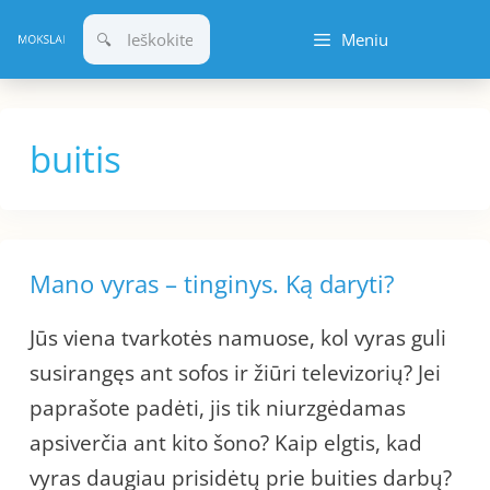
Pereiti
Meniu
prie
turinio
buitis
Mano vyras – tinginys. Ką daryti?
Jūs viena tvarkotės namuose, kol vyras guli
susirangęs ant sofos ir žiūri televizorių? Jei
paprašote padėti, jis tik niurzgėdamas
apsiverčia ant kito šono? Kaip elgtis, kad
vyras daugiau prisidėtų prie buities darbų?