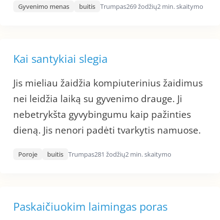
Gyvenimo menas
buitis
Trumpas
269 žodžių
2 min. skaitymo
Kai santykiai slegia
Jis mieliau žaidžia kompiuterinius žaidimus
nei leidžia laiką su gyvenimo drauge. Ji
nebetrykšta gyvybingumu kaip pažinties
dieną. Jis nenori padėti tvarkytis namuose.
Poroje
buitis
Trumpas
281 žodžių
2 min. skaitymo
Paskaičiuokim laimingas poras