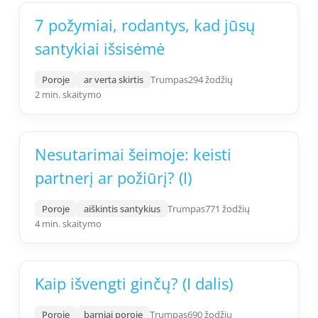
7 požymiai, rodantys, kad jūsų
santykiai išsisėmė
Poroje
ar verta skirtis
Trumpas
294 žodžių
2 min. skaitymo
Nesutarimai šeimoje: keisti
partnerį ar požiūrį? (I)
Poroje
aiškintis santykius
Trumpas
771 žodžių
4 min. skaitymo
Kaip išvengti ginčų? (I dalis)
Poroje
barniai poroje
Trumpas
690 žodžių