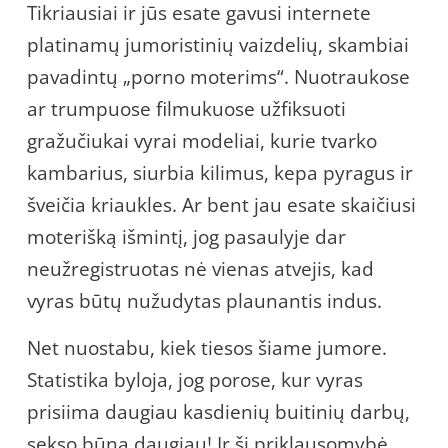
Tikriausiai ir jūs esate gavusi internete
platinamų jumoristinių vaizdelių, skambiai
pavadintų „porno moterims“. Nuotraukose
ar trumpuose filmukuose užfiksuoti
gražučiukai vyrai modeliai, kurie tvarko
kambarius, siurbia kilimus, kepa pyragus ir
šveičia kriaukles. Ar bent jau esate skaičiusi
moterišką išmintį, jog pasaulyje dar
neužregistruotas nė vienas atvejis, kad
vyras būtų nužudytas plaunantis indus.
Net nuostabu, kiek tiesos šiame jumore.
Statistika byloja, jog porose, kur vyras
prisiima daugiau kasdienių buitinių darbų,
sekso būna daugiau! Ir ši priklausomybė