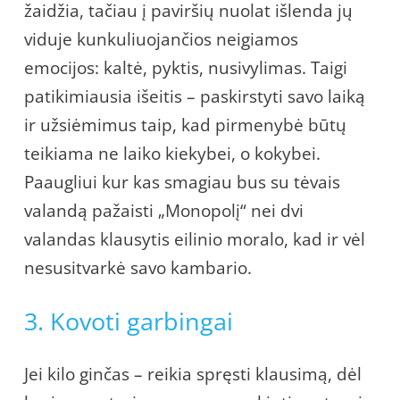
žaidžia, tačiau į paviršių nuolat išlenda jų
viduje kunkuliuojančios neigiamos
emocijos: kaltė, pyktis, nusivylimas. Taigi
patikimiausia išeitis – paskirstyti savo laiką
ir užsiėmimus taip, kad pirmenybė būtų
teikiama ne laiko kiekybei, o kokybei.
Paaugliui kur kas smagiau bus su tėvais
valandą pažaisti „Monopolį“ nei dvi
valandas klausytis eilinio moralo, kad ir vėl
nesusitvarkė savo kambario.
3. Kovoti garbingai
Jei kilo ginčas – reikia spręsti klausimą, dėl