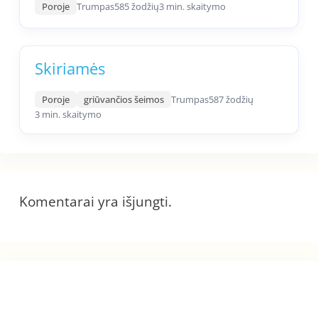
Poroje
Trumpas
585 žodžių
3 min. skaitymo
Skiriamės
Poroje
griūvančios šeimos
Trumpas
587 žodžių
3 min. skaitymo
Komentarai yra išjungti.