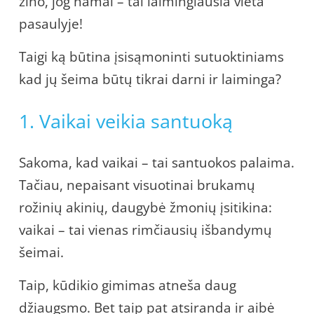
žino, jog namai – tai laimingiausia vieta
pasaulyje!
Taigi ką būtina įsisąmoninti sutuoktiniams
kad jų šeima būtų tikrai darni ir laiminga?
1. Vaikai veikia santuoką
Sakoma, kad vaikai – tai santuokos palaima.
Tačiau, nepaisant visuotinai brukamų
rožinių akinių, daugybė žmonių įsitikina:
vaikai – tai vienas rimčiausių išbandymų
šeimai.
Taip, kūdikio gimimas atneša daug
džiaugsmo. Bet taip pat atsiranda ir aibė