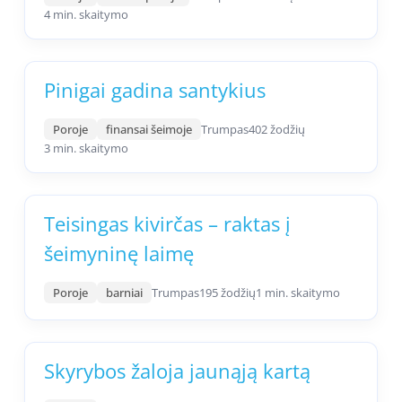
4 min. skaitymo
Pinigai gadina santykius
Poroje
finansai šeimoje
Trumpas
402 žodžių
3 min. skaitymo
Teisingas kivirčas – raktas į
šeimyninę laimę
Poroje
barniai
Trumpas
195 žodžių
1 min. skaitymo
Skyrybos žaloja jaunąją kartą