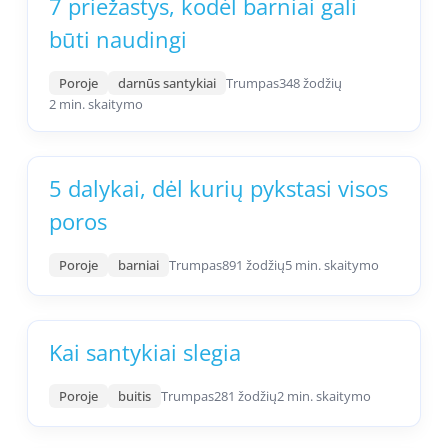
7 priežastys, kodėl barniai gali
būti naudingi
Poroje
darnūs santykiai
Trumpas
348 žodžių
2 min. skaitymo
5 dalykai, dėl kurių pykstasi visos
poros
Poroje
barniai
Trumpas
891 žodžių
5 min. skaitymo
Kai santykiai slegia
Poroje
buitis
Trumpas
281 žodžių
2 min. skaitymo