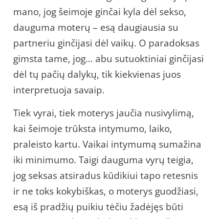
mano, jog šeimoje ginčai kyla dėl sekso,
dauguma moterų – esą daugiausia su
partneriu ginčijasi dėl vaikų. O paradoksas
gimsta tame, jog… abu sutuoktiniai ginčijasi
dėl tų pačių dalykų, tik kiekvienas juos
interpretuoja savaip.
Tiek vyrai, tiek moterys jaučia nusivylimą,
kai šeimoje trūksta intymumo, laiko,
praleisto kartu. Vaikai intymumą sumažina
iki minimumo. Taigi dauguma vyrų teigia,
jog seksas atsiradus kūdikiui tapo retesnis
ir ne toks kokybiškas, o moterys guodžiasi,
esą iš pradžių puikiu tėčiu žadėjęs būti