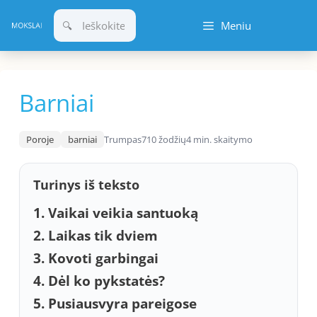
Pereiti
Meniu
prie
turinio
Barniai
Poroje
barniai
Trumpas
710 žodžių
4 min. skaitymo
Turinys iš teksto
1. Vaikai veikia santuoką
2. Laikas tik dviem
3. Kovoti garbingai
4. Dėl ko pykstatės?
5. Pusiausvyra pareigose