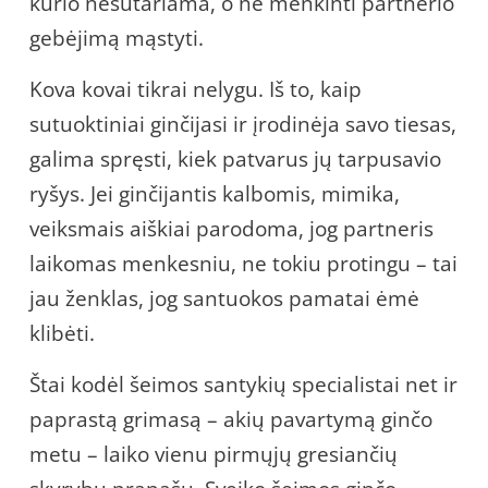
kurio nesutariama, o ne menkinti partnerio
gebėjimą mąstyti.
Kova kovai tikrai nelygu. Iš to, kaip
sutuoktiniai ginčijasi ir įrodinėja savo tiesas,
galima spręsti, kiek patvarus jų tarpusavio
ryšys. Jei ginčijantis kalbomis, mimika,
veiksmais aiškiai parodoma, jog partneris
laikomas menkesniu, ne tokiu protingu – tai
jau ženklas, jog santuokos pamatai ėmė
klibėti.
Štai kodėl šeimos santykių specialistai net ir
paprastą grimasą – akių pavartymą ginčo
metu – laiko vienu pirmųjų gresiančių