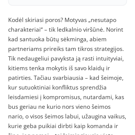
Kodėl skiriasi poros? Motyvas „nesutapo
charakteriai“ – tik ledkalnio viršūnė. Norint
kad santuoka būtų sėkminga, abiem
partneriams prireiks tam tikros strategijos.
Tik nedaugeliui pavyksta ją rasti intuityviai,
kitiems tenka mokytis iš savo klaidų ir
patirties. Tačiau svarbiausia – kad šeimoje,
kur sutuoktiniai konfliktus sprendžia
leisdamiesi į kompromisus, nutardami, kas
bus geriau ne kurio nors vieno šeimos
nario, o visos šeimos labui, užaugina vaikus,
kurie geba puikiai dirbti kaip komanda ir