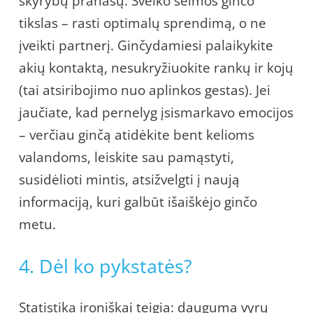
skyrybų pranašų. Sveiko šeimos ginčo
tikslas – rasti optimalų sprendimą, o ne
įveikti partnerį. Ginčydamiesi palaikykite
akių kontaktą, nesukryžiuokite rankų ir kojų
(tai atsiribojimo nuo aplinkos gestas). Jei
jaučiate, kad pernelyg įsismarkavo emocijos
– verčiau ginčą atidėkite bent kelioms
valandoms, leiskite sau pamąstyti,
susidėlioti mintis, atsižvelgti į naują
informaciją, kuri galbūt išaiškėjo ginčo
metu.
4. Dėl ko pykstatės?
Statistika ironiškai teigia: dauguma vyrų