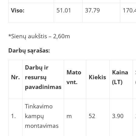
Viso:
51.01
37.79
170.
*Sienų aukštis – 2,60m
Darbų sąrašas:
Darbų ir
Mato
Kaina
Nr.
resursų
Kiekis
vnt
.
(LT
)
pavadinimas
Tinkavimo
1.
kampų
m
52
3.90
montavimas