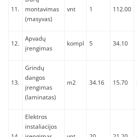
11.
montavimas
vnt
1
112.00
(masyvas)
Apvadų
12.
kompl
5
34.10
įrengimas
Grindų
dangos
13.
m2
34.16
15.70
įrengimas
(laminatas)
Elektros
instaliacijos
14.
įrengimas
vnt
20
21.20