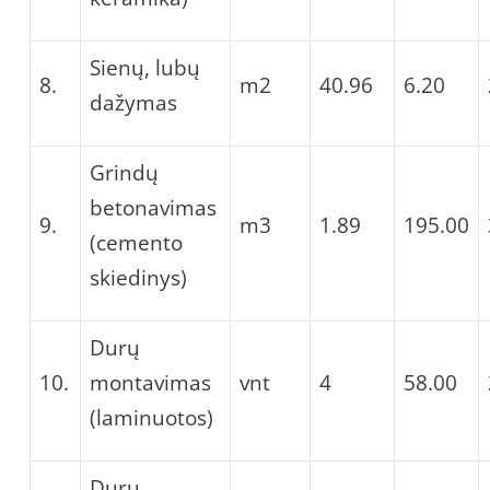
Sienų, lubų
8.
m2
40.96
6.20
dažymas
Grindų
betonavimas
9.
m3
1.89
195.00
(cemento
skiedinys)
Durų
10.
montavimas
vnt
4
58.00
(laminuotos)
Durų