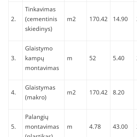
Tinkavimas
2.
(cementinis
m2
170.42
14.90
skiedinys)
Glaistymo
3.
kampų
m
52
5.40
montavimas
Glaistymas
4.
m2
170.42
8.20
(makro)
Palangių
5.
montavimas
m
4.78
43.00
(plastikas)