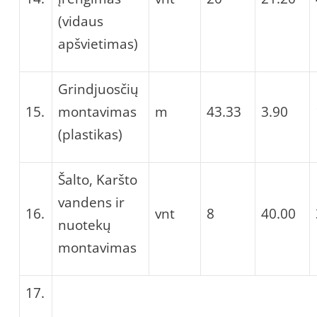
(vidaus
apšvietimas)
Grindjuosčių
15.
montavimas
m
43.33
3.90
(plastikas)
Šalto, Karšto
vandens ir
16.
vnt
8
40.00
nuotekų
montavimas
17.