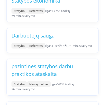
Statybos ekonomika
Statyba
Referatas
Ilgas
13 756 žodžių
69 min. skaitymo
Darbuotojų sauga
Statyba
Referatas
Ilgas
4 059 žodžių
21 min. skaitymo
pazintines statybos darbu
praktikos ataskaita
Statyba
Namų darbas
Ilgas
5 033 žodžių
26 min. skaitymo