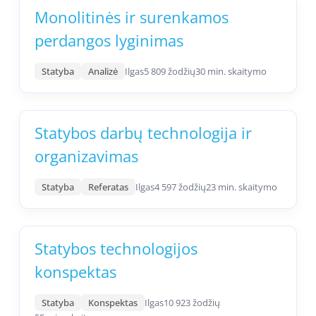
Monolitinės ir surenkamos
perdangos lyginimas
Statyba
Analizė
Ilgas
5 809 žodžių
30 min. skaitymo
Statybos darbų technologija ir
organizavimas
Statyba
Referatas
Ilgas
4 597 žodžių
23 min. skaitymo
Statybos technologijos
konspektas
Statyba
Konspektas
Ilgas
10 923 žodžių