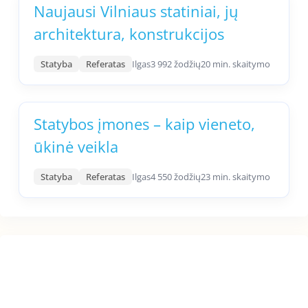
Naujausi Vilniaus statiniai, jų
architektura, konstrukcijos
Statyba
Referatas
Ilgas
3 992 žodžių
20 min. skaitymo
Statybos įmones – kaip vieneto,
ūkinė veikla
Statyba
Referatas
Ilgas
4 550 žodžių
23 min. skaitymo