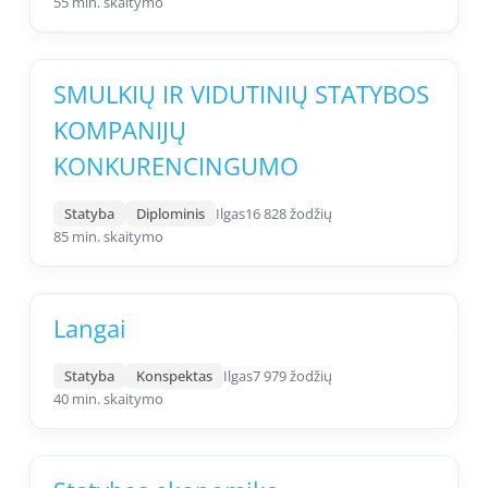
55 min. skaitymo
SMULKIŲ IR VIDUTINIŲ STATYBOS
KOMPANIJŲ
KONKURENCINGUMO
Statyba
Diplominis
Ilgas
16 828 žodžių
85 min. skaitymo
Langai
Statyba
Konspektas
Ilgas
7 979 žodžių
40 min. skaitymo