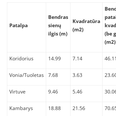
Ben
Bendras
pata
Kvadratūra
Patalpa
sienų
kvad
(m
2
)
ilgis (m)
(be 
(m
2
)
Koridorius
14.99
7.14
46.1
Vonia/Tuoletas
7.68
3.63
23.6
Virtuve
9.46
5.46
30.0
Kambarys
18.88
21.56
70.6