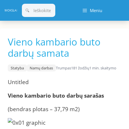
Pereiti
Meniu
prie
turinio
Vieno kambario buto
darbų samata
Statyba
Namų darbas
Trumpas
181 žodžių
1 min. skaitymo
Untitled
Vieno
kambario buto darbų
s
arašas
(bendras plotas – 37,79 m2)