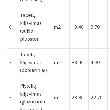
Tapetų
klijavimas
6.
m2
19.40
3.70
(stiklo
pluošto)
Tapetų
7.
klijavimas
m2
88.06
4.40
(popieriniai)
Plytelių
klijavimas
7.
m2
28.80
22.70
(glazūruota
keramika)