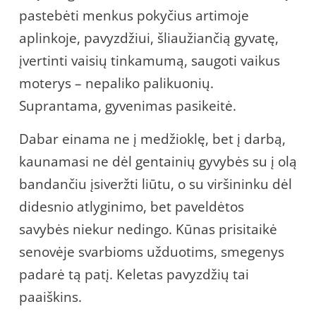
pastebėti menkus pokyčius artimoje
aplinkoje, pavyzdžiui, šliaužiančią gyvatę,
įvertinti vaisių tinkamumą, saugoti vaikus
moterys – nepaliko palikuonių.
Suprantama, gyvenimas pasikeitė.
Dabar einama ne į medžioklę, bet į darbą,
kaunamasi ne dėl gentainių gyvybės su į olą
bandančiu įsiveržti liūtu, o su viršininku dėl
didesnio atlyginimo, bet paveldėtos
savybės niekur nedingo. Kūnas prisitaikė
senovėje svarbioms užduotims, smegenys
padarė tą patį. Keletas pavyzdžių tai
paaiškins.