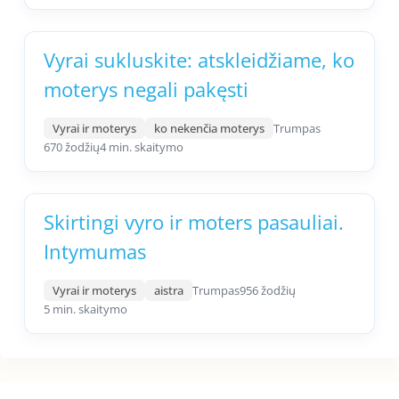
Vyrai sukluskite: atskleidžiame, ko
moterys negali pakęsti
Vyrai ir moterys
ko nekenčia moterys
Trumpas
670 žodžių
4 min. skaitymo
Skirtingi vyro ir moters pasauliai.
Intymumas
Vyrai ir moterys
aistra
Trumpas
956 žodžių
5 min. skaitymo