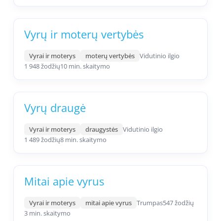
Vyrų ir moterų vertybės
Vyrai ir moterys
moterų vertybės
Vidutinio ilgio
1 948 žodžių
10 min. skaitymo
Vyrų draugė
Vyrai ir moterys
draugystės
Vidutinio ilgio
1 489 žodžių
8 min. skaitymo
Mitai apie vyrus
Vyrai ir moterys
mitai apie vyrus
Trumpas
547 žodžių
3 min. skaitymo