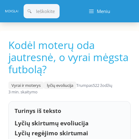
Pereiti
Meniu
prie
turinio
Kodėl moterų oda
jautresnė, o vyrai mėgsta
futbolą?
Vyrai ir moterys
lyčių evoliucija
Trumpas
522 žodžių
3 min. skaitymo
Turinys iš teksto
Lyčių skirtumų evoliucija
Lyčių regėjimo skirtumai