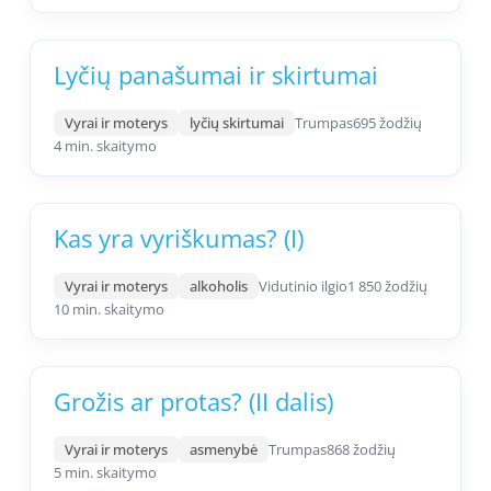
Lyčių panašumai ir skirtumai
Vyrai ir moterys
lyčių skirtumai
Trumpas
695 žodžių
4 min. skaitymo
Kas yra vyriškumas? (I)
Vyrai ir moterys
alkoholis
Vidutinio ilgio
1 850 žodžių
10 min. skaitymo
Grožis ar protas? (II dalis)
Vyrai ir moterys
asmenybė
Trumpas
868 žodžių
5 min. skaitymo