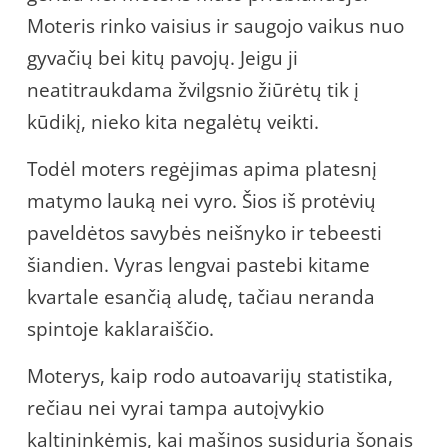
Moteris rinko vaisius ir saugojo vaikus nuo
gyvačių bei kitų pavojų. Jeigu ji
neatitraukdama žvilgsnio žiūrėtų tik į
kūdikį, nieko kita negalėtų veikti.
Todėl moters regėjimas apima platesnį
matymo lauką nei vyro. Šios iš protėvių
paveldėtos savybės neišnyko ir tebeesti
šiandien. Vyras lengvai pastebi kitame
kvartale esančią aludę, tačiau neranda
spintoje kaklaraiščio.
Moterys, kaip rodo autoavarijų statistika,
rečiau nei vyrai tampa autoįvykio
kaltininkėmis, kai mašinos susiduria šonais