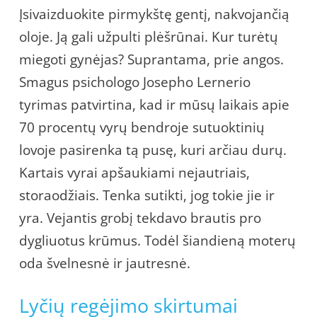
Įsivaizduokite pirmykštę gentį, nakvojančią
oloje. Ją gali užpulti plėšrūnai. Kur turėtų
miegoti gynėjas? Suprantama, prie angos.
Smagus psichologo Josepho Lernerio
tyrimas patvirtina, kad ir mūsų laikais apie
70 procentų vyrų bendroje sutuoktinių
lovoje pasirenka tą pusę, kuri arčiau durų.
Kartais vyrai apšaukiami nejautriais,
storaodžiais. Tenka sutikti, jog tokie jie ir
yra. Vejantis grobį tekdavo brautis pro
dygliuotus krūmus. Todėl šiandieną moterų
oda švelnesnė ir jautresnė.
Lyčių regėjimo skirtumai