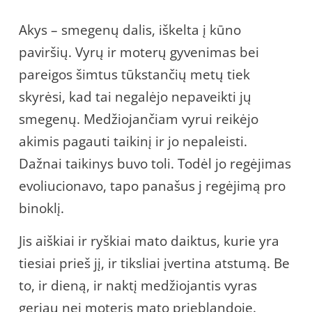
Akys – smegenų dalis, iškelta į kūno
paviršių. Vyrų ir moterų gyvenimas bei
pareigos šimtus tūkstančių metų tiek
skyrėsi, kad tai negalėjo nepaveikti jų
smegenų. Medžiojančiam vyrui reikėjo
akimis pagauti taikinį ir jo nepaleisti.
Dažnai taikinys buvo toli. Todėl jo regėjimas
evoliucionavo, tapo panašus j regėjimą pro
binoklį.
Jis aiškiai ir ryškiai mato daiktus, kurie yra
tiesiai prieš jį, ir tiksliai įvertina atstumą. Be
to, ir dieną, ir naktį medžiojantis vyras
geriau nei moteris mato prieblandoje.