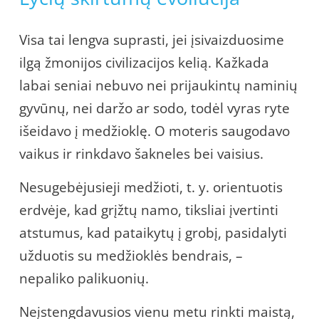
Visa tai lengva suprasti, jei įsivaizduosime
ilgą žmonijos civilizacijos kelią. Kažkada
labai seniai nebuvo nei prijaukintų naminių
gyvūnų, nei daržo ar sodo, todėl vyras ryte
išeidavo į medžioklę. O moteris saugodavo
vaikus ir rinkdavo šakneles bei vaisius.
Nesugebėjusieji medžioti, t. y. orientuotis
erdvėje, kad grįžtų namo, tiksliai įvertinti
atstumus, kad pataikytų į grobį, pasidalyti
užduotis su medžioklės bendrais, –
nepaliko palikuonių.
Neįstengdavusios vienu metu rinkti maistą,