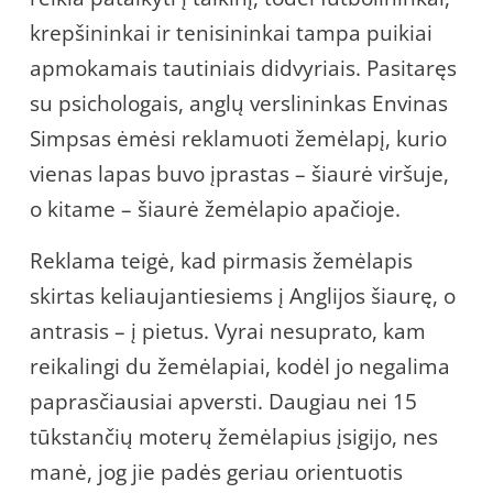
krepšininkai ir tenisininkai tampa puikiai
apmokamais tautiniais didvyriais. Pasitaręs
su psichologais, anglų verslininkas Envinas
Simpsas ėmėsi reklamuoti žemėlapį, kurio
vienas lapas buvo įprastas – šiaurė viršuje,
o kitame – šiaurė žemėlapio apačioje.
Reklama teigė, kad pirmasis žemėlapis
skirtas keliaujantiesiems į Anglijos šiaurę, o
antrasis – į pietus. Vyrai nesuprato, kam
reikalingi du žemėlapiai, kodėl jo negalima
paprasčiausiai apversti. Daugiau nei 15
tūkstančių moterų žemėlapius įsigijo, nes
manė, jog jie padės geriau orientuotis