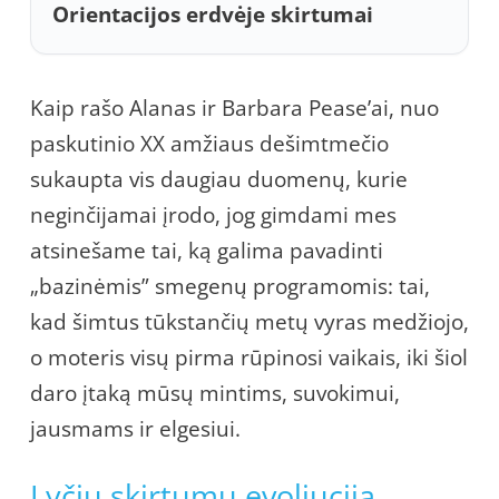
Orientacijos erdvėje skirtumai
Kaip rašo Alanas ir Barbara Pease’ai, nuo
paskutinio XX amžiaus dešimtmečio
sukaupta vis daugiau duomenų, kurie
neginčijamai įrodo, jog gimdami mes
atsinešame tai, ką galima pavadinti
„bazinėmis” smegenų programomis: tai,
kad šimtus tūkstančių metų vyras medžiojo,
o moteris visų pirma rūpinosi vaikais, iki šiol
daro įtaką mūsų mintims, suvokimui,
jausmams ir elgesiui.
Lyčių skirtumų evoliucija