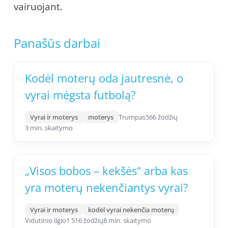
vairuojant.
Panašūs darbai
Kodėl moterų oda jautresnė, o
vyrai mėgsta futbolą?
Vyrai ir moterys
moterys
Trumpas
566 žodžių
3 min. skaitymo
„Visos bobos – kekšės“ arba kas
yra moterų nekenčiantys vyrai?
Vyrai ir moterys
kodėl vyrai nekenčia moterų
Vidutinio ilgio
1 516 žodžių
8 min. skaitymo