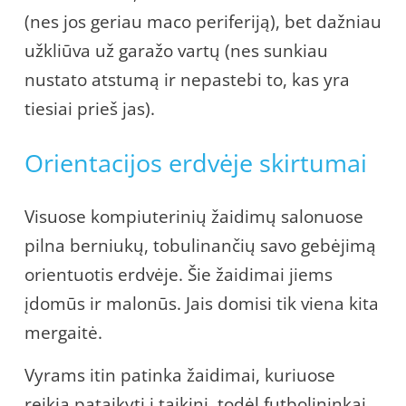
(nes jos geriau maco periferiją), bet dažniau
užkliūva už garažo vartų (nes sunkiau
nustato atstumą ir nepastebi to, kas yra
tiesiai prieš jas).
Orientacijos erdvėje skirtumai
Visuose kompiuterinių žaidimų salonuose
pilna berniukų, tobulinančių savo gebėjimą
orientuotis erdvėje. Šie žaidimai jiems
įdomūs ir malonūs. Jais domisi tik viena kita
mergaitė.
Vyrams itin patinka žaidimai, kuriuose
reikia pataikyti į taikinį, todėl futbolininkai,