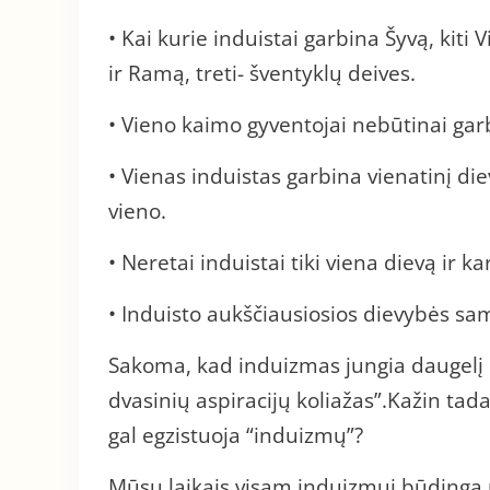
• Kai kurie induistai garbina Šyvą, kiti 
ir Ramą, treti- šventyklų deives.
• Vieno kaimo gyventojai nebūtinai gar
• Vienas induistas garbina vienatinį diev
vieno.
• Neretai induistai tiki viena dievą ir k
• Induisto aukščiausiosios dievybės sam
Sakoma, kad induizmas jungia daugelį kul
dvasinių aspiracijų koliažas”.Kažin tad
gal egzistuoja “induizmų”?
Mūsų laikais visam induizmui būdinga 