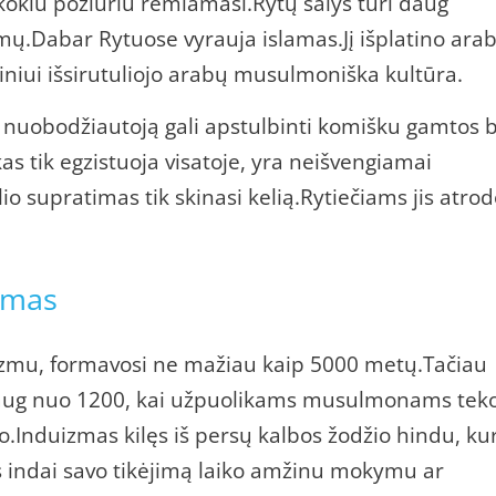
 kokiu požiūriu remiamasi.Rytų šalys turi daug
mų.Dabar Rytuose vyrauja islamas.Jį išplatino arab
lgainiui išsirutuliojo arabų musulmoniška kultūra.
į nuobodžiautoją gali apstulbinti komišku gamtos b
s tik egzistuoja visatoje, yra neišvengiamai
o supratimas tik skinasi kelią.Rytiečiams jis atro
zmas
uizmu, formavosi ne mažiau kaip 5000 metų.Tačiau
daug nuo 1200, kai užpuolikams musulmonams tek
jo.Induizmas kilęs iš persų kalbos žodžio hindu, kur
tys indai savo tikėjimą laiko amžinu mokymu ar