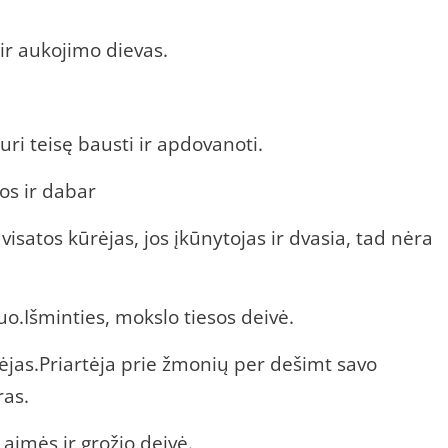
ir aukojimo dievas.
ri teisę bausti ir apdovanoti.
mos ir dabar
visatos kūrėjas, jos įkūnytojas ir dvasia, tad nėra
o.Išminties, mokslo tiesos deivė.
ėjas.Priartėja prie žmonių per dešimt savo
ras.
aimės ir grožio deivė.