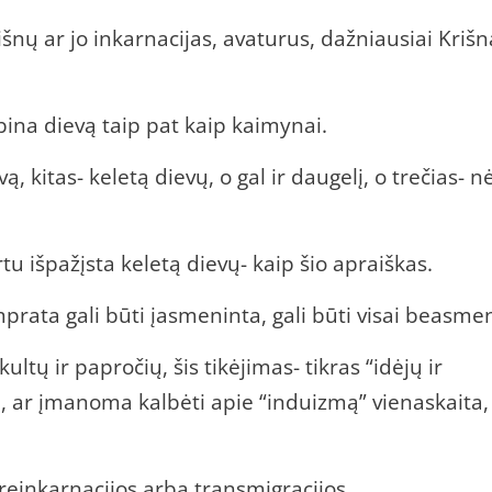
Višnų ar jo inkarnacijas, avaturus, dažniausiai Krišn
bina dievą taip pat kaip kaimynai.
ą, kitas- keletą dievų, o gal ir daugelį, o trečias- n
artu išpažįsta keletą dievų- kaip šio apraiškas.
prata gali būti įasmeninta, gali būti visai beasme
tų ir papročių, šis tikėjimas- tikras “idėjų ir
a, ar įmanoma kalbėti apie “induizmą” vienaskaita,
reinkarnacijos arba transmigracijos