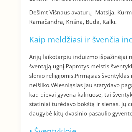
Dešimt Višnaus avaturų- Matsija, Ku
Ramačandra, Krišna, Buda, Kalki.
Kaip meldžiasi ir švenčia in
Arijų laikotarpiu induizmo išpažinėjai 
šventąją ugnį.Paprotys melstis šventykl
slėnio religijomis.Pirmąsias šventyklas 
neišliko.Vėlesniąsias jau statydavo pag
kad dievai gyvena kalnuose, tai šventyk
statiniai turėdavo bokštą ir sienas, jų
daugybė kitų dvasinio pasaulio gyvento
• Šventykloje