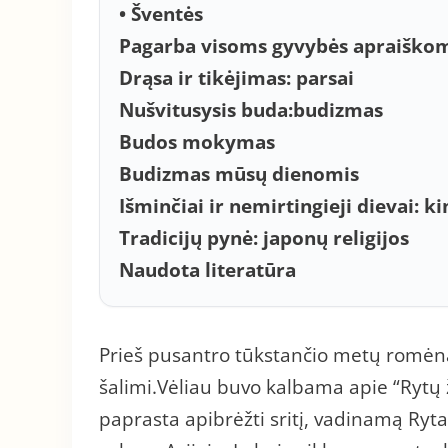
• Šventės
Pagarba visoms gyvybės apraiškom
Drąsa ir tikėjimas: parsai
Nušvitusysis buda:budizmas
Budos mokymas
Budizmas mūsų dienomis
Išminčiai ir nemirtingieji dievai: ki
Tradicijų pynė: japonų religijos
Naudota literatūra
Prieš pusantro tūkstančio metų romėnai
šalimi.Vėliau buvo kalbama apie “Rytų
paprasta apibrėžti sritį, vadinamą Rytai