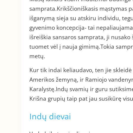
samprata.Krikščioniškasis mąstymas pa
išganymą sieja su atskiru individu, te
gyvenimo koncepcija- tai nepaliaujama 
išreiškia sansaros samprata, ji nusako
tuomet vėl į nauja gimimą.Tokia samprat
metų.
Kur tik indai keliaudavo, ten jie skleidė 
Amerikos žemyną, ir Ramiojo vandenyno 
Karalystę.Indų svamių ir guru sutiksim
Krišna grupių taip pat jau susikūrę visu
Indų dievai