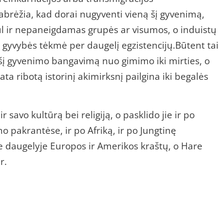
brėžia, kad dorai nugyventi vieną šį gyvenimą,
gul ir nepaneigdamas grupės ar visumos, o induistų
gyvybės tėkmė per daugelį egzistencijų.Būtent tai
 šį gyvenimo bangavimą nuo gimimo iki mirties, o
a ribotą istorinį akimirksnį pailgina iki begalės
ir savo kultūrą bei religiją, o pasklido jie ir po
pakrantėse, ir po Afriką, ir po Jungtinę
e daugelyje Europos ir Amerikos kraštų, o Hare
r.