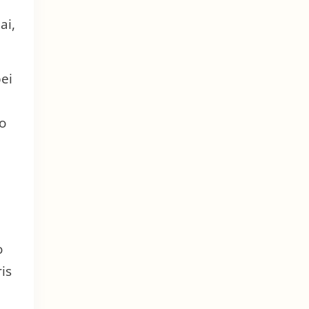
ai,
ei
do
o
is