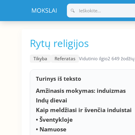
Pereiti
prie
turinio
Rytų religijos
Tikyba
Referatas
Vidutinio ilgio
2 649 žodžių
Turinys iš teksto
Amžinasis mokymas: induizmas
Indų dievai
Kaip meldžiasi ir švenčia induistai
• Šventykloje
• Namuose