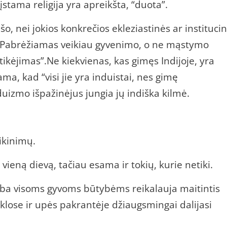
stama religija yra apreikšta, “duota”.
o, nei jokios konkrečios ekleziastinės ar instituci
s.Pabrėžiamas veikiau gyvenimo, o ne mąstymo
tikėjimas”.Ne kiekvienas, kas gimęs Indijoje, yra
ama, kad “visi jie yra induistai, nes gimę
uizmo išpažinėjus jungia jų indiška kilmė.
ikinimų.
i vieną dievą, tačiau esama ir tokių, kurie netiki.
garba visoms gyvoms būtybėms reikalauja maitintis
yklose ir upės pakrantėje džiaugsmingai dalijasi