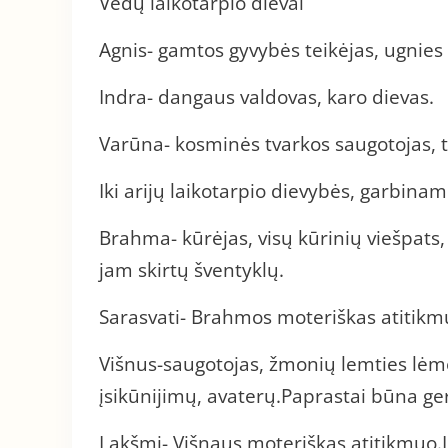
Vedų laikotarpio dievai
Agnis- gamtos gyvybės teikėjas, ugnies 
Indra- dangaus valdovas, karo dievas.
Varūna- kosminės tvarkos saugotojas, tu
Iki arijų laikotarpio dievybės, garbina
Brahma- kūrėjas, visų kūrinių viešpats, 
jam skirtų šventyklų.
Sarasvati- Brahmos moteriškas atitikmu
Višnus-saugotojas, žmonių lemties lėm
įsikūnijimų, avaterų.Paprastai būna ge
Lakšmi- Višnaus moteriškas atitikmuo.L