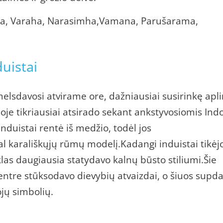
rma, Varaha, Narasimha,Vamana, Parušarama,
duistai
melsdavosi atvirame ore, dažniausiai susirinkę apl
oje tikriausiai atsirado sekant ankstyvosiomis Ind
induistai rentė iš medžio, todėl jos
al karališkųjų rūmų modelį.Kadangi induistai tikėj
las daugiausia statydavo kalnų būsto stiliumi.Šie
 centre stūksodavo dievybių atvaizdai, o šiuos supd
jų simbolių.