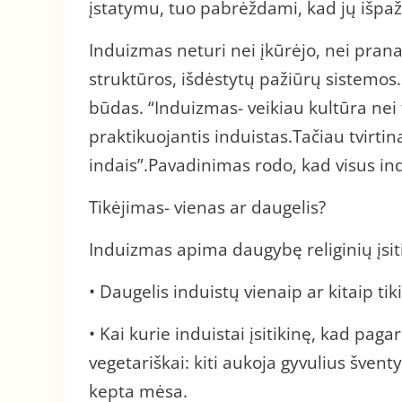
įstatymu, tuo pabrėždami, kad jų išpažį
Induizmas neturi nei įkūrėjo, nei pranaš
struktūros, išdėstytų pažiūrų sistemo
būdas. “Induizmas- veikiau kultūra nei 
praktikuojantis induistas.Tačiau tvirtin
indais”.Pavadinimas rodo, kad visus ind
Tikėjimas- vienas ar daugelis?
Induizmas apima daugybę religinių įsit
• Daugelis induistų vienaip ar kitaip tik
• Kai kurie induistai įsitikinę, kad pa
vegetariškai: kiti aukoja gyvulius švent
kepta mėsa.