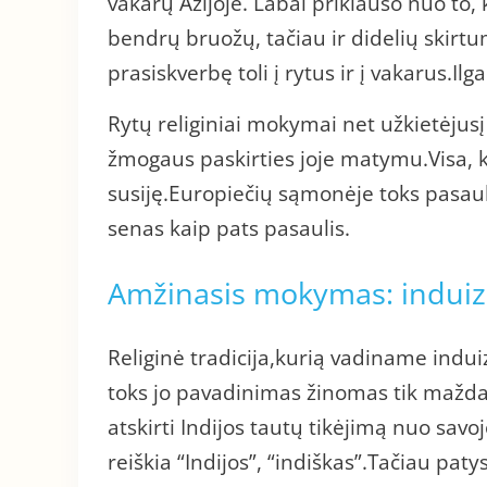
vakarų Azijoje. Labai priklauso nuo to,
bendrų bruožų, tačiau ir didelių skirtu
prasiskverbę toli į rytus ir į vakarus.I
Rytų religiniai mokymai net užkietėjus
žmogaus paskirties joje matymu.Visa, ka
susiję.Europiečių sąmonėje toks pasauli
senas kaip pats pasaulis.
Amžinasis mokymas: indui
Religinė tradicija,kurią vadiname ind
toks jo pavadinimas žinomas tik maž
atskirti Indijos tautų tikėjimą nuo savo
reiškia “Indijos”, “indiškas”.Tačiau pa