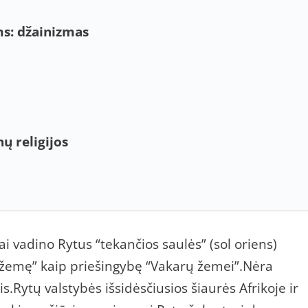
s: džainizmas
nų religijos
 vadino Rytus “tekančios saulės” (sol oriens)
 žemę” kaip priešingybę “Vakarų žemei”.Nėra
s.Rytų valstybės išsidėsčiusios šiaurės Afrikoje ir