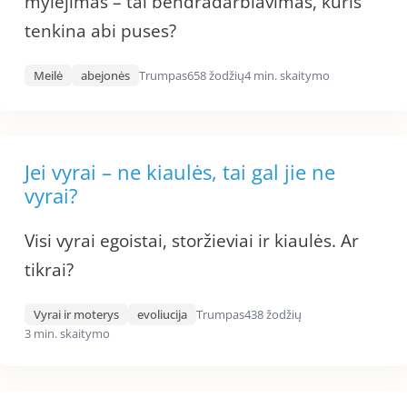
mylėjimas – tai bendradarbiavimas, kuris
tenkina abi puses?
Meilė
abejonės
Trumpas
658 žodžių
4 min. skaitymo
Jei vyrai – ne kiaulės, tai gal jie ne
vyrai?
Visi vyrai egoistai, storžieviai ir kiaulės. Ar
tikrai?
Vyrai ir moterys
evoliucija
Trumpas
438 žodžių
3 min. skaitymo