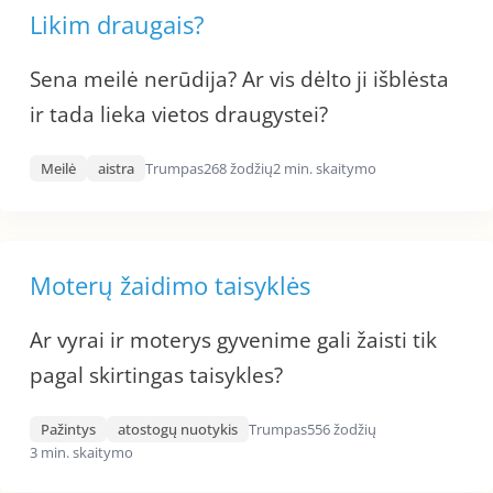
Likim draugais?
Sena meilė nerūdija? Ar vis dėlto ji išblėsta
ir tada lieka vietos draugystei?
Meilė
aistra
Trumpas
268 žodžių
2 min. skaitymo
Moterų žaidimo taisyklės
Ar vyrai ir moterys gyvenime gali žaisti tik
pagal skirtingas taisykles?
Pažintys
atostogų nuotykis
Trumpas
556 žodžių
3 min. skaitymo