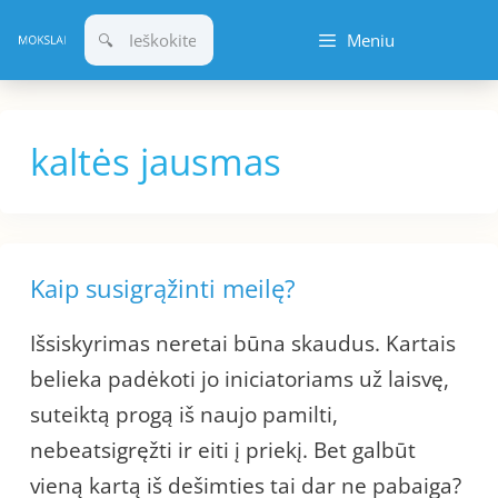
Pereiti
Meniu
prie
turinio
kaltės jausmas
Kaip susigrąžinti meilę?
Išsiskyrimas neretai būna skaudus. Kartais
belieka padėkoti jo iniciatoriams už laisvę,
suteiktą progą iš naujo pamilti,
nebeatsigręžti ir eiti į priekį. Bet galbūt
vieną kartą iš dešimties tai dar ne pabaiga?