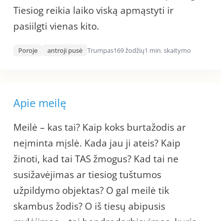
Tiesiog reikia laiko viską apmąstyti ir
pasiilgti vienas kito.
Poroje
antroji pusė
Trumpas
169 žodžių
1 min. skaitymo
Apie meilę
Meilė – kas tai? Kaip koks burtažodis ar
neįminta mįslė. Kada jau ji ateis? Kaip
žinoti, kad tai TAS žmogus? Kad tai ne
susižavėjimas ar tiesiog tuštumos
užpildymo objektas? O gal meilė tik
skambus žodis? O iš tiesų abipusis