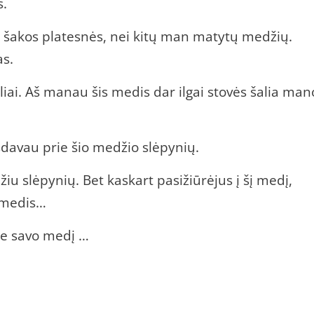
s.
o šakos platesnės, nei kitų man matytų medžių.
as.
iai. Aš manau šis medis dar ilgai stovės šalia man
sdavau prie šio medžio slėpynių.
iu slėpynių. Bet kaskart pasižiūrėjus į šį medį,
 medis…
ie savo medį …