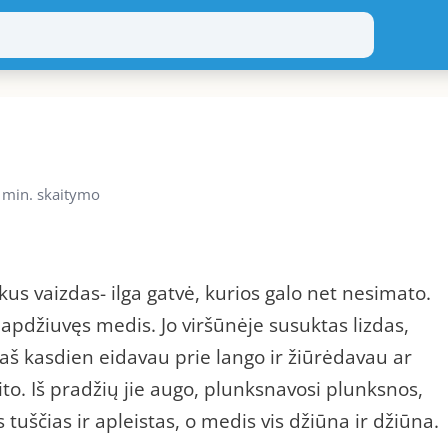
 min. skaitymo
us vaizdas- ilga gatvė, kurios galo net nesimato.
apdžiuvęs medis. Jo viršūnėje susuktas lizdas,
 aš kasdien eidavau prie lango ir žiūrėdavau ar
irito. Iš pradžių jie augo, plunksnavosi plunksnos,
 tuščias ir apleistas, o medis vis džiūna ir džiūna.