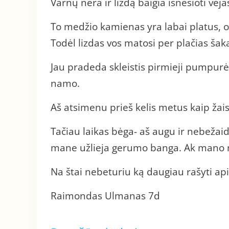
Varnų nėra ir lizdą baigia išnešioti vėja
To medžio kamienas yra labai platus, 
Todėl lizdas vos matosi per plačias šak
Jau pradeda skleistis pirmieji pumpurėl
namo.
Aš atsimenu prieš kelis metus kaip žai
Tačiau laikas bėga- aš augu ir nebežaidž
mane užlieja gerumo banga. Ak mano
Na štai nebeturiu ką daugiau rašyti ap
Raimondas Ulmanas 7d