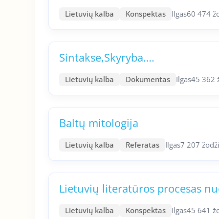
Lietuvių kalba
Konspektas
Ilgas
60 474 ž
Sintakse,Skyryba….
Lietuvių kalba
Dokumentas
Ilgas
45 362 
Baltų mitologija
Lietuvių kalba
Referatas
Ilgas
7 207 žodž
Lietuvių literatūros procesas n
Lietuvių kalba
Konspektas
Ilgas
45 641 ž