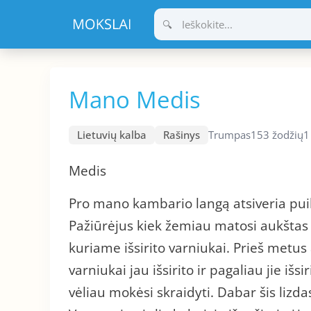
Pereiti
prie
turinio
Mano Medis
Lietuvių kalba
Rašinys
Trumpas
153 žodžių
1
Medis
Pro mano kambario langą atsiveria puik
Pažiūrėjus kiek žemiau matosi aukštas 
kuriame išsirito varniukai. Prieš metus
varniukai jau išsirito ir pagaliau jie išs
vėliau mokėsi skraidyti. Dabar šis lizdas