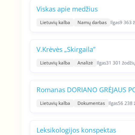
Viskas apie medžius
Lietuvių kalba
Namų darbas
Ilgas
9 363 
V.Krėvės „Skirgaila”
Lietuvių kalba
Analizė
Ilgas
31 301 žodži
Romanas DORIANO GRĖJAUS P
Lietuvių kalba
Dokumentas
Ilgas
56 238 
Leksikologijos konspektas