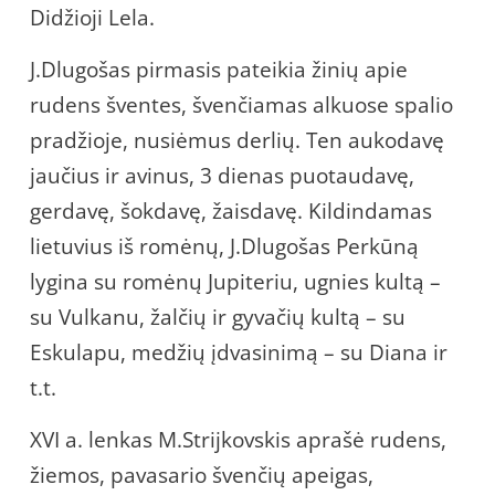
Didžioji Lela.
J.Dlugošas pirmasis pateikia žinių apie
rudens šventes, švenčiamas alkuose spalio
pradžioje, nusiėmus derlių. Ten aukodavę
jaučius ir avinus, 3 dienas puotaudavę,
gerdavę, šokdavę, žaisdavę. Kildindamas
lietuvius iš romėnų, J.Dlugošas Perkūną
lygina su romėnų Jupiteriu, ugnies kultą –
su Vulkanu, žalčių ir gyvačių kultą – su
Eskulapu, medžių įdvasinimą – su Diana ir
t.t.
XVI a. lenkas M.Strijkovskis aprašė rudens,
žiemos, pavasario švenčių apeigas,