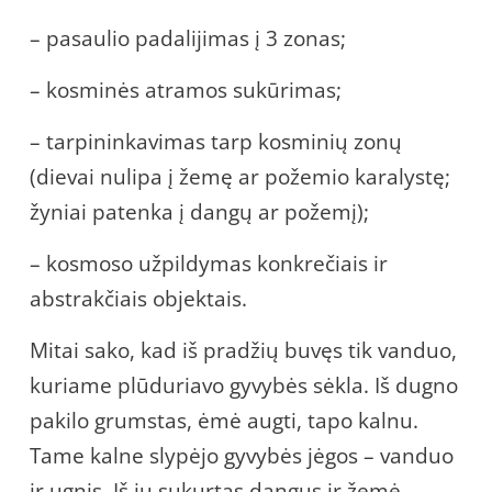
– pasaulio padalijimas į 3 zonas;
– kosminės atramos sukūrimas;
– tarpininkavimas tarp kosminių zonų
(dievai nulipa į žemę ar požemio karalystę;
žyniai patenka į dangų ar požemį);
– kosmoso užpildymas konkrečiais ir
abstrakčiais objektais.
Mitai sako, kad iš pradžių buvęs tik vanduo,
kuriame plūduriavo gyvybės sėkla. Iš dugno
pakilo grumstas, ėmė augti, tapo kalnu.
Tame kalne slypėjo gyvybės jėgos – vanduo
ir ugnis. Iš jų sukurtas dangus ir žemė.