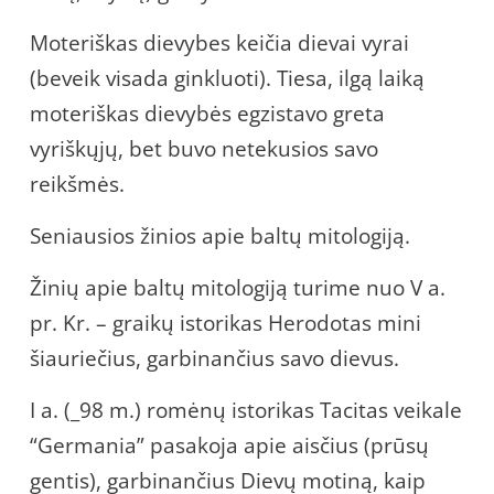
Moteriškas dievybes keičia dievai vyrai
(beveik visada ginkluoti). Tiesa, ilgą laiką
moteriškas dievybės egzistavo greta
vyriškųjų, bet buvo netekusios savo
reikšmės.
Seniausios žinios apie baltų mitologiją.
Žinių apie baltų mitologiją turime nuo V a.
pr. Kr. – graikų istorikas Herodotas mini
šiauriečius, garbinančius savo dievus.
I a. (_98 m.) romėnų istorikas Tacitas veikale
“Germania” pasakoja apie aisčius (prūsų
gentis), garbinančius Dievų motiną, kaip