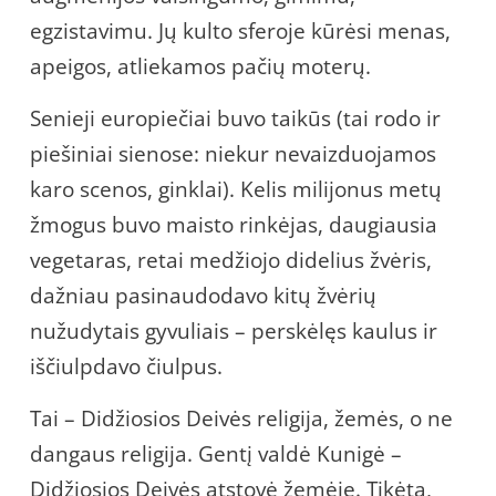
egzistavimu. Jų kulto sferoje kūrėsi menas,
apeigos, atliekamos pačių moterų.
Senieji europiečiai buvo taikūs (tai rodo ir
piešiniai sienose: niekur nevaizduojamos
karo scenos, ginklai). Kelis milijonus metų
žmogus buvo maisto rinkėjas, daugiausia
vegetaras, retai medžiojo didelius žvėris,
dažniau pasinaudodavo kitų žvėrių
nužudytais gyvuliais – perskėlęs kaulus ir
iščiulpdavo čiulpus.
Tai – Didžiosios Deivės religija, žemės, o ne
dangaus religija. Gentį valdė Kunigė –
Didžiosios Deivės atstovė žemėje. Tikėta,