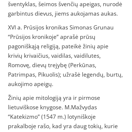
šventyklas, šeimos švenčių apeigas, nurodė
garbintus dievus, jiems aukojamas aukas.
XVI a. Prūsijos kronikas Simonas Grunau
“Prūsijos kronikoje” aprašė prūsų
pagoniškąją religiją, pateikė žinių apie
krivių krivaičius, vaidilas, vaidilutes,
Romovę, dievų trejybę (Perkūnas,
Patrimpas, Pikuolis); užrašė legendų, burtų,
aukojimo apeigų.
Žinių apie mitologiją yra ir pirmose
lietuviškose knygose. M.Mažvydas
“Katekizmo” (1547 m.) lotyniškoje
prakalboje rašo, kad yra daug tokių, kurie