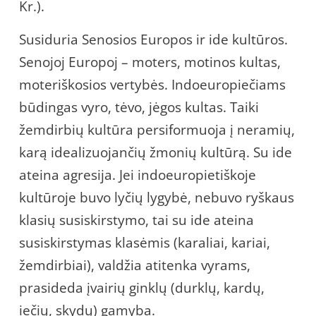
Kr.).
Susiduria Senosios Europos ir ide kultūros.
Senojoj Europoj – moters, motinos kultas,
moteriškosios vertybės. Indoeuropiečiams
būdingas vyro, tėvo, jėgos kultas. Taiki
žemdirbių kultūra persiformuoja į neramių,
karą idealizuojančių žmonių kultūrą. Su ide
ateina agresija. Jei indoeuropietiškoje
kultūroje buvo lyčių lygybė, nebuvo ryškaus
klasių susiskirstymo, tai su ide ateina
susiskirstymas klasėmis (karaliai, kariai,
žemdirbiai), valdžia atitenka vyrams,
prasideda įvairių ginklų (durklų, kardų,
iečių, skydų) gamyba.