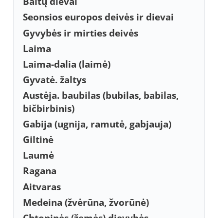
Baltų dievai
Seonsios europos deivės ir dievai
Gyvybės ir mirties deivės
Laima
Laima-dalia (laimė)
Gyvatė. žaltys
Austėja. baubilas (bubilas, babilas,
bičbirbinis)
Gabija (ugnija, ramutė, gabjauja)
Giltinė
Laumė
Ragana
Aitvaras
Medeina (žvėrūna, žvorūnė)
Chtoninės (žemės) dievybės