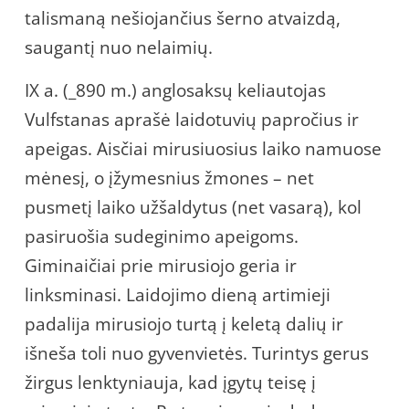
talismaną nešiojančius šerno atvaizdą,
saugantį nuo nelaimių.
IX a. (_890 m.) anglosaksų keliautojas
Vulfstanas aprašė laidotuvių papročius ir
apeigas. Aisčiai mirusiuosius laiko namuose
mėnesį, o įžymesnius žmones – net
pusmetį laiko užšaldytus (net vasarą), kol
pasiruošia sudeginimo apeigoms.
Giminaičiai prie mirusiojo geria ir
linksminasi. Laidojimo dieną artimieji
padalija mirusiojo turtą į keletą dalių ir
išneša toli nuo gyvenvietės. Turintys gerus
žirgus lenktyniauja, kad įgytų teisę į