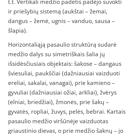
t.t. Vertikali medžio padėtis padėjo suvokti
ir priešybių sistemą (aukštai – žemai,
dangus – žemė, ugnis – vanduo, sausa –
šlapia).
Horizontaliąją pasaulio struktūrą sudarė
medžio dalys su simetriškais šalia jų
išsidėsčiusiais objektais: šakose – dangaus
šviesuliai, paukščiai (dažniausiai vaizduoti
ereliai, sakalai, vanagai), prie kamieno –
gyvuliai (dažniausiai ožiai, arkliai), žvėrys
(elniai, briedžiai), žmonės, prie šakų –
gyvatės, ropliai, žuvys, pelės, bebrai. Kartais
pasaulio medžio viršūnėje vaizduotas
griaustinio dievas, o prie medžio šaknų – jo