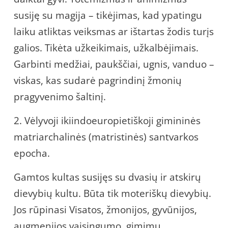
susiję su magija – tikėjimas, kad ypatingu
laiku atliktas veiksmas ar ištartas žodis turįs
galios. Tikėta užkeikimais, užkalbėjimais.
Garbinti medžiai, paukščiai, ugnis, vanduo –
viskas, kas sudarė pagrindinį žmonių
pragyvenimo šaltinį.
2. Vėlyvoji ikiindoeuropietiškoji gimininės
matriarchalinės (matristinės) santvarkos
epocha.
Gamtos kultas susijęs su dvasių ir atskirų
dievybių kultu. Būta tik moteriškų dievybių.
Jos rūpinasi Visatos, žmonijos, gyvūnijos,
augmenijos vaisingumo, gimimu,