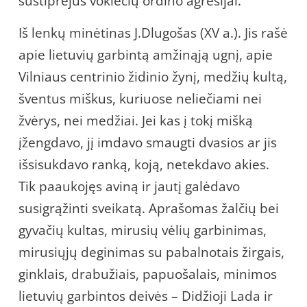
sustiprėjus vokiečių ordino agresijai.
Iš lenkų minėtinas J.Dlugošas (XV a.). Jis rašė
apie lietuvių garbintą amžinąją ugnį, apie
Vilniaus centrinio židinio žynį, medžių kultą,
šventus miškus, kuriuose neliečiami nei
žvėrys, nei medžiai. Jei kas į tokį mišką
įžengdavo, jį imdavo smaugti dvasios ar jis
išsisukdavo ranką, koją, netekdavo akies.
Tik paaukojęs aviną ir jautį galėdavo
susigrąžinti sveikatą. Aprašomas žalčių bei
gyvačių kultas, mirusių vėlių garbinimas,
mirusiųjų deginimas su pabalnotais žirgais,
ginklais, drabužiais, papuošalais, minimos
lietuvių garbintos deivės – Didžioji Lada ir