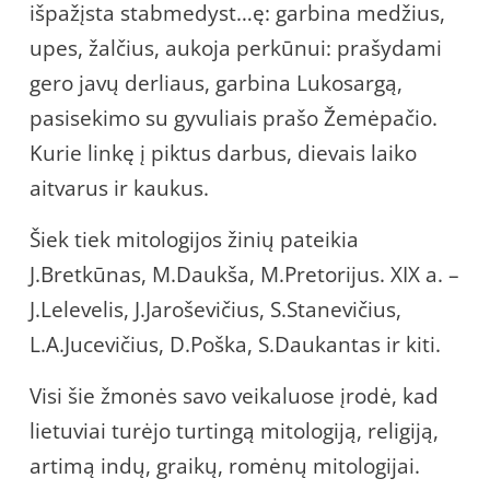
išpažįsta stabmedyst…ę: garbina medžius,
upes, žalčius, aukoja perkūnui: prašydami
gero javų derliaus, garbina Lukosargą,
pasisekimo su gyvuliais prašo Žemėpačio.
Kurie linkę į piktus darbus, dievais laiko
aitvarus ir kaukus.
Šiek tiek mitologijos žinių pateikia
J.Bretkūnas, M.Daukša, M.Pretorijus. XIX a. –
J.Lelevelis, J.Jaroševičius, S.Stanevičius,
L.A.Jucevičius, D.Poška, S.Daukantas ir kiti.
Visi šie žmonės savo veikaluose įrodė, kad
lietuviai turėjo turtingą mitologiją, religiją,
artimą indų, graikų, romėnų mitologijai.