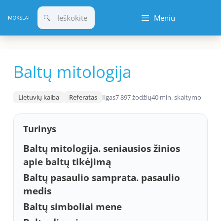
Pereiti
Meniu
prie
turinio
Baltų mitologija
Lietuvių kalba
Referatas
Ilgas
7 897 žodžių
40 min. skaitymo
Turinys
Baltų mitologija. seniausios žinios
apie baltų tikėjimą
Baltų pasaulio samprata. pasaulio
medis
Baltų simboliai mene