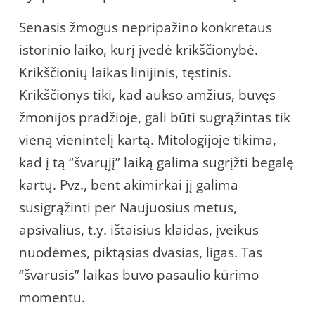
Senasis žmogus nepripažino konkretaus
istorinio laiko, kurį įvedė krikščionybė.
Krikščionių laikas linijinis, tęstinis.
Krikščionys tiki, kad aukso amžius, buvęs
žmonijos pradžioje, gali būti sugrąžintas tik
vieną vienintelį kartą. Mitologijoje tikima,
kad į tą “švarųjį” laiką galima sugrįžti begalę
kartų. Pvz., bent akimirkai jį galima
susigrąžinti per Naujuosius metus,
apsivalius, t.y. ištaisius klaidas, įveikus
nuodėmes, piktąsias dvasias, ligas. Tas
“švarusis” laikas buvo pasaulio kūrimo
momentu.