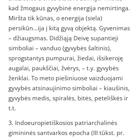
kad žmogaus gyvybinė energija nemirtinga.
Miršta tik kūnas, o energija (siela)
persikūn…ija į kitą gyvą objektą. Gyvenimas
– džiaugsmas. Didžiąją Deivę supantieji
simboliai – vanduo (gyvybės šaltinis),
sprogstantys pumpurai, žiedai, išsikeroję
augalai, paukščiai, žvėrys, – t.y. gyvybės
ženklai. To meto piešiniuose vaizduojami
gyvybės atsinaujinimo simboliai – kiaušinis,
gyvybės medis, spiralės, bitės, peteliškės ir
t.t.
3. Indoeuropietiškosios patriarchalinės
gimininės santvarkos epocha (III tūkst. pr.