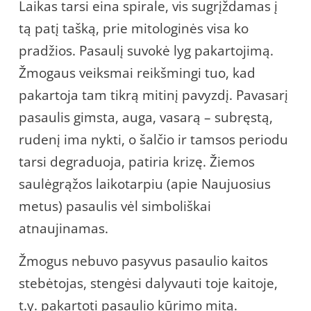
Laikas tarsi eina spirale, vis sugrįždamas į
tą patį tašką, prie mitologinės visa ko
pradžios. Pasaulį suvokė lyg pakartojimą.
Žmogaus veiksmai reikšmingi tuo, kad
pakartoja tam tikrą mitinį pavyzdį. Pavasarį
pasaulis gimsta, auga, vasarą – subręstą,
rudenį ima nykti, o šalčio ir tamsos periodu
tarsi degraduoja, patiria krizę. Žiemos
saulėgrąžos laikotarpiu (apie Naujuosius
metus) pasaulis vėl simboliškai
atnaujinamas.
Žmogus nebuvo pasyvus pasaulio kaitos
stebėtojas, stengėsi dalyvauti toje kaitoje,
t.y. pakartoti pasaulio kūrimo mitą.