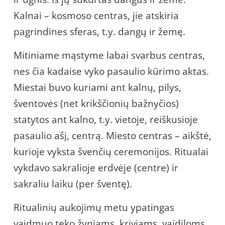
Kalnai – kosmoso centras, jie atskiria
pagrindines sferas, t.y. dangų ir žemę.
Mitiniame mąstyme labai svarbus centras,
nes čia kadaise vyko pasaulio kūrimo aktas.
Miestai buvo kuriami ant kalnų, pilys,
šventovės (net krikščionių bažnyčios)
statytos ant kalno, t.y. vietoje, reiškusioje
pasaulio ašį, centrą. Miesto centras – aikštė,
kurioje vyksta švenčių ceremonijos. Ritualai
vykdavo sakralioje erdvėje (centre) ir
sakraliu laiku (per šventę).
Ritualinių aukojimų metu ypatingas
vaidmuo teko žyniams, kriviams, vaidiloms,