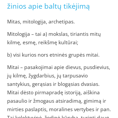
žinios apie baltų tikėjimą
Mitas, mitologija, archetipas.
Mitologija – tai a) mokslas, tiriantis mitų
kilmę, esmę, reikšmę kultūrai;
b) visi kurios nors etninės grupės mitai.
Mitai – pasakojimai apie dievus, pusdievius,
jų kilmę, žygdarbius, jų tarpusavio
santykius, gerąsias ir blogąsias dvasias.
Mitai dėsto pirmapradę istoriją, aiškina
pasaulio ir žmogaus atsiradimą, gimimą ir
mirties paslaptis, moralines vertybes ir pan.
Tai kolektyvinė, žodinė kūryba, turinti daug