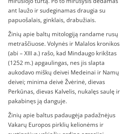
mirusiojo turtą. Po to mirusysis dedamas
ant laužo ir sudeginamas draugia su
papuošalais, ginklais, drabužiais.
Žinių apie baltų mitologiją randame rusų
metraščiuose. Volynės ir Malalos kronikos
(abi – XIII a.) rašo, kad Mindaugo krikštas
(1252 m.) apgaulingas, nes jis slapta
aukodavo miškų deivei Medeinai ir Namų
deivei; minima deivė Žvėrinė, dievas
Perkūnas, dievas Kalvelis, nukalęs saulę ir
pakabinęs ją danguje.
Žinių apie baltus padaugėja padažnėjus
Vakarų Europos pirklių kelionėms ir