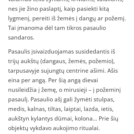
nes jie žino paslaptį, kaip pasiekti kitą
lygmenį, pereiti iš žemės į dangų ar požemį.
Tai įmanoma dėl tam tikros pasaulio
sandaros.
Pasaulis įsivaizduojamas susidedantis iš
trijų aukštų (dangaus, žemės, požemio),
tarpusavyje sujungtų centrine ašimi. Ašis
eina per angą. Per šią angą dievai
nusileidžia į žemę, o mirusieji – į požeminį
pasaulį. Pasaulio ašį gali žymėti stulpas,
medis, kalnas, tiltas, laiptai, lazda, ietis,
aukštyn kylantys dūmai, kolona… Prie šių
objektų vykdavo aukojimo ritualai.