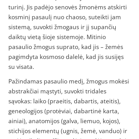
turinį. Jis padėjo senovės žmonėms atskirti
kosminį pasaulį nuo chaoso, suteikti jam
sistemą, suvokti žmogaus ir jį supančių
daiktų vietą šioje sistemoje. Mitinio
pasaulio žmogus suprato, kad jis – žemės
pagimdyta kosmoso dalelė, kad jis susijęs
su visata.
Pažindamas pasaulio medį, žmogus mokėsi
abstrakčiai mąstyti, suvokti tridales
sąvokas: laiko (praeitis, dabartis, ateitis),
geneologijos (protėviai, dabartinė karta,
ainiai), anatomijos (galva, liemuo, kojos),
stichijos elementų (ugnis, žemė, vanduo) ir