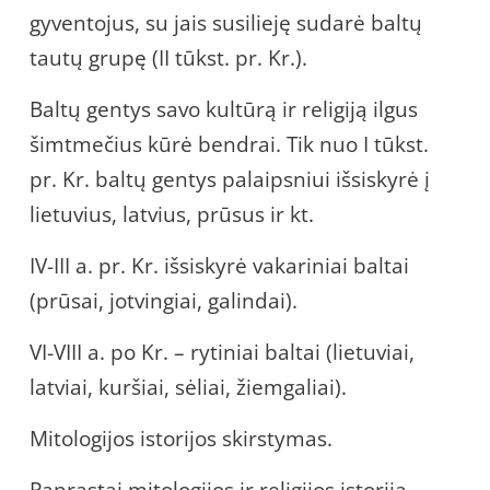
gyventojus, su jais susilieję sudarė baltų
tautų grupę (II tūkst. pr. Kr.).
Baltų gentys savo kultūrą ir religiją ilgus
šimtmečius kūrė bendrai. Tik nuo I tūkst.
pr. Kr. baltų gentys palaipsniui išsiskyrė į
lietuvius, latvius, prūsus ir kt.
IV-III a. pr. Kr. išsiskyrė vakariniai baltai
(prūsai, jotvingiai, galindai).
VI-VIII a. po Kr. – rytiniai baltai (lietuviai,
latviai, kuršiai, sėliai, žiemgaliai).
Mitologijos istorijos skirstymas.
Paprastai mitologijos ir religijos istorija