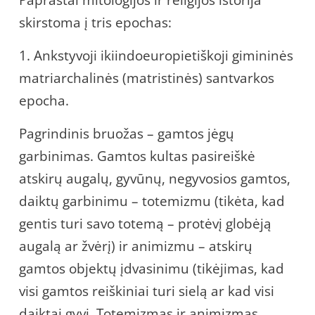
skirstoma į tris epochas:
1. Ankstyvoji ikiindoeuropietiškoji gimininės
matriarchalinės (matristinės) santvarkos
epocha.
Pagrindinis bruožas – gamtos jėgų
garbinimas. Gamtos kultas pasireiškė
atskirų augalų, gyvūnų, negyvosios gamtos,
daiktų garbinimu – totemizmu (tikėta, kad
gentis turi savo totemą – protėvį globėją
augalą ar žvėrį) ir animizmu – atskirų
gamtos objektų įdvasinimu (tikėjimas, kad
visi gamtos reiškiniai turi sielą ar kad visi
daiktai gyvi. Totemizmas ir animizmas