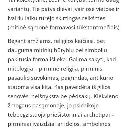
variantų. Tie patys dievai įvairiose vietose ir
įvairiu laiku turėjo skirtingas reikšmes
(mitinė sąmonė formavosi tūkstantmečiais).
Bėgant amžiams, religijos keičiasi, bet
dauguma mitinių būtybių bei simbolių
pakitusia forma išlieka. Galima sakyti, kad
mitologija – pirminė religija, pirminis
pasaulio suvokimas, pagrindas, ant kurio
statoma visa kita. Kas paveldėta iš gilios
senovės, neišnyksta be pėdsakų. Kiekvieno
žmogaus pasąmonėje, jo psichikoje
tebeegzistuoja priešistoriniai archetipai –
pirminiai įvaizdžiai ar idėjos, simbolinės