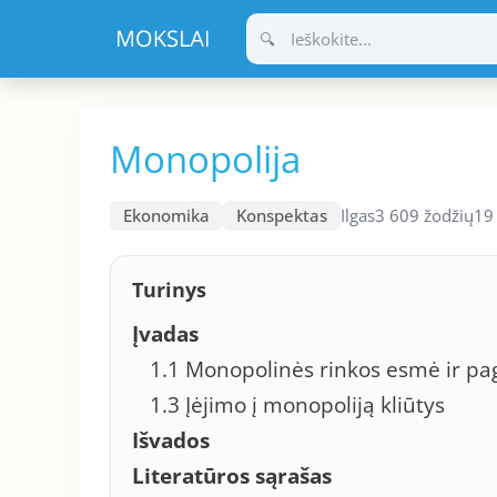
Pereiti
prie
turinio
Monopolija
Ekonomika
Konspektas
Ilgas
3 609 žodžių
19
Turinys
Įvadas
1.1 Monopolinės rinkos esmė ir pag
1.3 Įėjimo į monopoliją kliūtys
Išvados
Literatūros sąrašas