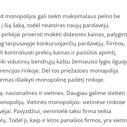
ad monopolijos gali siekti maksimalaus pelno be
ti į šią šaką, todėl neatsiras naujų pardavėjų
irkėjai priversti mokėti didesnes kainas, palygint
daug tarpusavyje konkuruojančių pardavėjų. Firmos,
ali kontroliuoti prekių kainas ir pasiūlos apimtį,
i vidutinių bendrųjų kaštu žemiausio lygio ilguoj
rencijos rinkoje. Dėl tos priežasties monopolija
irmas išlaikyti monopolinę padėtį rinkoje.
: nacionalines ir vietines. Daugiau galime stebėti
onopolijų. Vietinės monopolijos- vietinėse rinkose
ėjai. Pavyzdžiui, vienintelė taksi firma teikia
. Todėl ji, kaip ir kitos panašios firmos, yra vietin