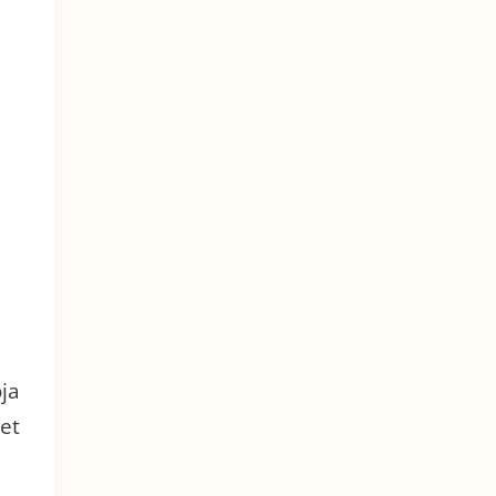
oja
et