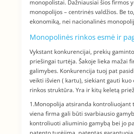
monopolistai. Dažniausiai šios firmos y
monopolijos – centrinės valdžios. Be to,
ekonomiką, nei nacionalinės monopolij
Monopolinės rinkos esmė ir pag
Vykstant konkurencijai, prekių gamintojai
priešingai turtėja. Šakoje lieka mažai f
galimybes. Konkurencija tuoj pat pasid
veikti išvien ( kartu), siekiant gauti k
rinkos struktūra. Yra ir kitų keletą pri
1.Monopolija atsiranda kontroliuojant ta
viena firma gali būti svarbiausio gamybi
kontroliuoti aliuminio gamybą bei jo p
patento turėjimą. patentas garantuoja sa