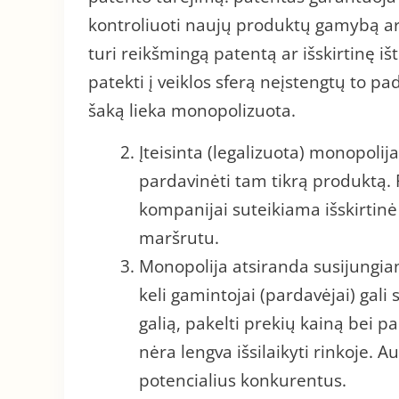
kontroliuoti naujų produktų gamybą ar
turi reikšmingą patentą ar išskirtinę i
patekti į veiklos sferą neįstengtų to pad
šaką lieka monopolizuota.
Įteisinta (legalizuota) monopoli
pardavinėti tam tikrą produktą. P
kompanijai suteikiama išskirtinė 
maršrutu.
Monopolija atsiranda susijungian
keli gamintojai (pardavėjai) gali s
galią, pakelti prekių kainą bei 
nėra lengva išsilaikyti rinkoje. Auk
potencialius konkurentus.