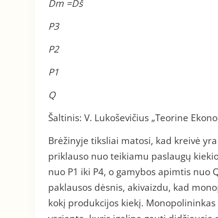
Dm
=Dš
P3
P2
P1
Q
Šaltinis: V. Lukoševičius „Teorine Ekono
Brėžinyje tiksliai matosi, kad kreivė y
priklauso nuo teikiamu paslaugų kieki
nuo P1 iki P4, o gamybos apimtis nuo Q
paklausos dėsnis, akivaizdu, kad monop
kokį produkcijos kiekį. Monopolininka