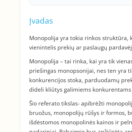
Įvadas
Monopolija yra tokia rinkos struktūra,
vienintelis prekių ar paslaugų pardavėj
Monopolija – tai rinka, kai yra tik vien
priešingas monopsonijai, nes ten yra t
konkurencijos stoka, parduodamų preki
dideli kliūtys galimiems konkurentams p
Šio referato tikslas- apibrėžti monopol
bruožus, monopolijų rūšys ir formos, bu
išdėstomos monopolinės kainos ir pelna
padariniai. Pabaigoje bus apžiūrėta an