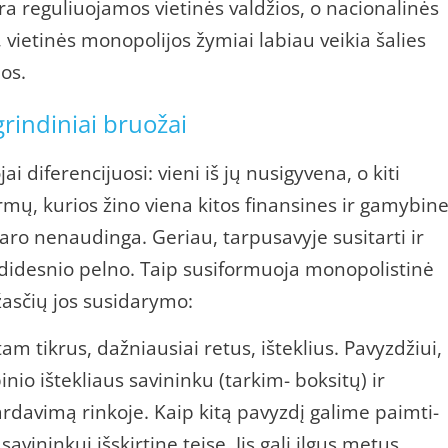
ra reguliuojamos vietinės valdžios, o nacionalinės
 vietinės monopolijos žymiai labiau veikia šalies
os.
rindiniai bruožai
 diferencijuosi: vieni iš jų nusigyvena, o kiti
irmų, kurios žino viena kitos finansines ir gamybin
aro nenaudinga. Geriau, tarpusavyje susitarti ir
uo didesnio pelno. Taip susiformuoja monopolistinė
ežasčių jos susidarymo:
m tikrus, dažniausiai retus, išteklius. Pavyzdžiui,
nio ištekliaus savininku (tarkim- boksitų) ir
ardavimą rinkoje. Kaip kitą pavyzdį galime paimti-
vininkui išskirtinę teisę. Jis gali ilgus metus