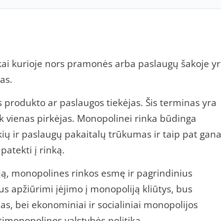
 kai kurioje nors pramonės arba paslaugų šakoje y
as.
as produkto ar paslaugos tiekėjas. Šis terminas yra
ik vienas pirkėjas. Monopolinei rinka būdinga
ų ir paslaugų pakaitalų trūkumas ir taip pat gan
atekti į rinką.
iją, monopolines rinkos esmę ir pagrindinius
s apžiūrimi įėjimo į monopoliją kliūtys, bus
s, bei ekonominiai ir socialiniai monopolijos
timonopolines valstybės politika.