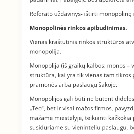
Referato uždavinys- ištirti monopolinę 
Monopolinės rinkos apibūdinimas.
Vienas kraštutinis rinkos struktūros atv
monopolija.
Monopolija (iš graikų kalbos: monos – vi
struktūra, kai yra tik vienas tam tikro
pramonės arba paslaugų šakoje.
Monopolijos gali būti ne būtent dideles
„Teo“, bet ir visai mažos firmos, pavyz
mažame miestelyje, teikianti kažkokia p
susiduriame su vieninteliu paslaugu, bei