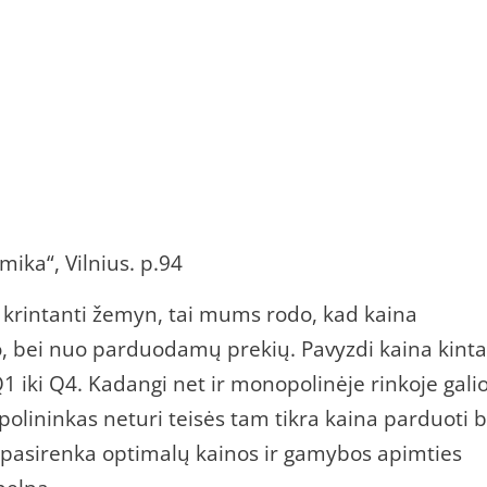
mika“, Vilnius. p.94
ra krintanti žemyn, tai mums rodo, kad kaina
o, bei nuo parduodamų prekių. Pavyzdi kaina kinta
1 iki Q4. Kadangi net ir monopolinėje rinkoje gali
olininkas neturi teisės tam tikra kaina parduoti b
s pasirenka optimalų kainos ir gamybos apimties