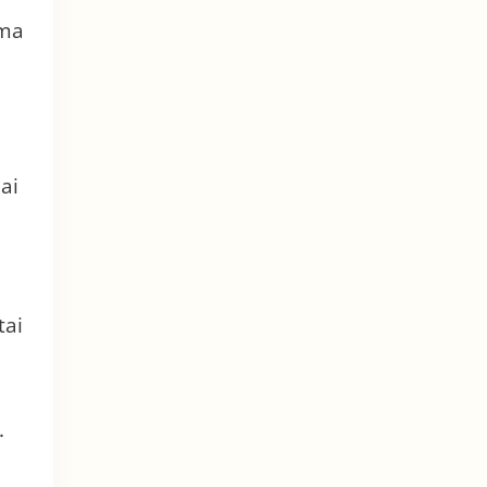
rma
ai
tai
.