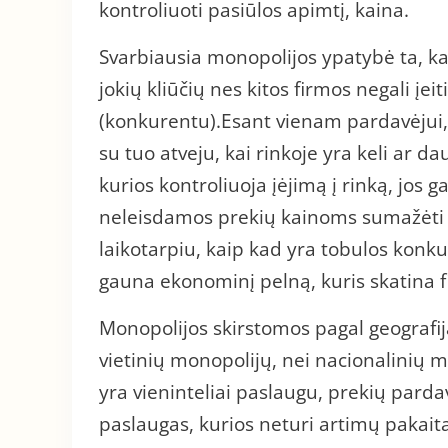
kontroliuoti pasiūlos apimtį, kaina.
Svarbiausia monopolijos ypatybė ta, k
jokių kliūčių nes kitos firmos negali įei
(konkurentu).Esant vienam pardavėjui, p
su tuo atveju, kai rinkoje yra keli ar 
kurios kontroliuoja įėjimą į rinką, jos g
neleisdamos prekių kainoms sumažėti ik
laikotarpiu, kaip kad yra tobulos konku
gauna ekonominį pelną, kuris skatina f
Monopolijos skirstomos pagal geografiją
vietinių monopolijų, nei nacionalinių m
yra vieninteliai paslaugu, prekių pardav
paslaugas, kurios neturi artimų pakaitalų