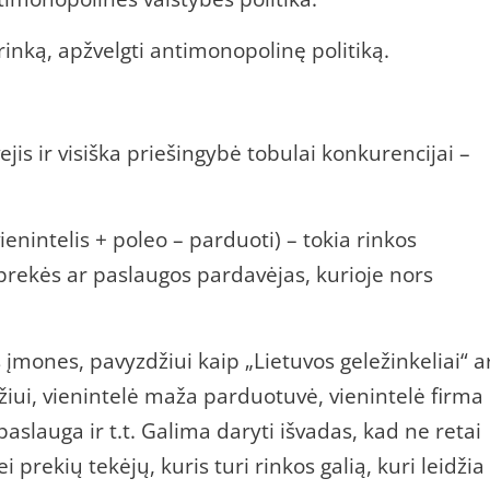
rinką, apžvelgti antimonopolinę politiką.
ejis ir visiška priešingybė tobulai konkurencijai –
enintelis + poleo – parduoti) – tokia rinkos
s prekės ar paslaugos pardavėjas, kurioje nors
 įmones, pavyzdžiui kaip „Lietuvos geležinkeliai“ a
džiui, vienintelė maža parduotuvė, vienintelė firma
aslauga ir t.t. Galima daryti išvadas, kad ne retai
 prekių tekėjų, kuris turi rinkos galią, kuri leidžia