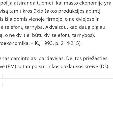
polija atsiranda tuomet, kai masto ekonomija yra
s visą tam tikros ūkio šakos produkcijos apimtį
 išlaidomis vienoje firmoje, o ne dviejose ir
inė telefonų tarnyba. Akivaizdu, kad daug pigiau
ją, o ne dvi (jei būtų dvi telefonų tarnybos).
oekonomika. – K., 1993, p. 214-215).
enas gamintojas- pardavėjas. Dėl tos priežasties,
ė (PM) sutampa su rinkos paklausos kreive (Dš):