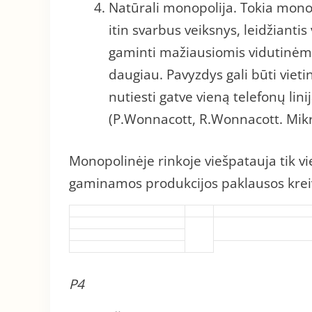
Natūrali monopolija. Tokia mono
itin svarbus veiksnys, leidžianti
gaminti mažiausiomis vidutinėmis
daugiau. Pavyzdys gali būti viet
nutiesti gatve vieną telefonų lini
(P.Wonnacott, R.Wonnacott. Mikr
Monopolinėje rinkoje viešpatauja tik vi
gaminamos produkcijos paklausos kreiv
P4