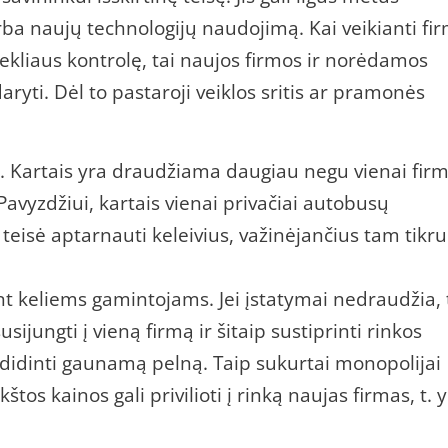
ba naujų technologijų naudojimą. Kai veikianti fi
štekliaus kontrolę, tai naujos firmos ir norėdamos
aryti. Dėl to pastaroji veiklos sritis ar pramonės
ja. Kartais yra draudžiama daugiau negu vienai firm
avyzdžiui, kartais vienai privačiai autobusų
teisė aptarnauti keleivius, važinėjančius tam tikru
t keliems gamintojams. Jei įstatymai nedraudžia, 
usijungti į vieną firmą ir šitaip sustiprinti rinkos
padidinti gaunamą pelną. Taip sukurtai monopolijai
štos kainos gali privilioti į rinką naujas firmas, t. y