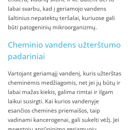
labai svarbu, kad į geriamojo vandens
šaltinius nepatektų teršalai, kuriuose gali
būti patogeninių mikroorganizmų.
Cheminio vandens užterštumo
padariniai
Vartojant geriamąjį vandenį, kuris užterštas
cheminėmis medžiagomis, net jei jų būtų ir
labai mažas kiekis, galima rimtai ir ilgam
laikui susirgti. Kai kurios vandenyje
esančios cheminės priemaišos, taip
vadinami kancerogenai, gali sukelti vėžį. Jei
gyventojų aprūpinimo geriamuoju