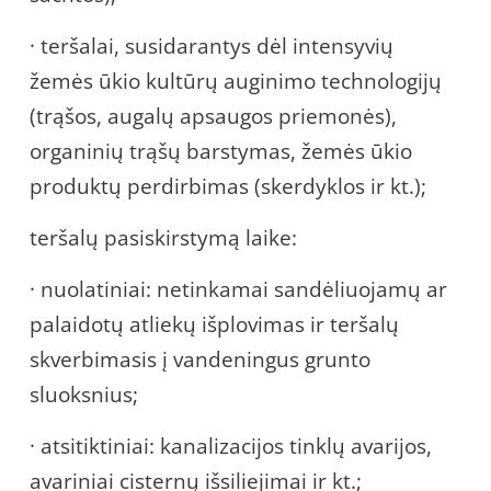
· teršalai, susidarantys dėl intensyvių
žemės ūkio kultūrų auginimo technologijų
(trąšos, augalų apsaugos priemonės),
organinių trąšų barstymas, žemės ūkio
produktų perdirbimas (skerdyklos ir kt.);
teršalų pasiskirstymą laike:
· nuolatiniai: netinkamai sandėliuojamų ar
palaidotų atliekų išplovimas ir teršalų
skverbimasis į vandeningus grunto
sluoksnius;
· atsitiktiniai: kanalizacijos tinklų avarijos,
avariniai cisternų išsiliejimai ir kt.;