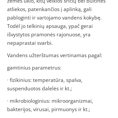
žemės ūkio, kitų veiklos sričių bei buitinės
atliekos, patenkančios į aplinką, gali
pabloginti ir vartojamo vandens kokybę.
Todėl jo telkinių apsauga, ypač gerai
išvystytos pramonės rajonuose, yra
nepaprastai svarbi.
Vandens užterštumas vertinamas pagal:
gamtinius parametrus:
· fizikinius: temperatūra, spalva,
suspenduotos dalelės ir kt.;
· mikrobiologinius: mikroorganizmai,
bakterijos, virusai, pirmuonys ir kt.;