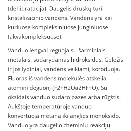
(dehidratacija). Daugelis druskų turi
kristalizacinio vandens. Vandens yra kai
kuriuose kompleksiniuose junginiuose
(akvakompleksuose).
Vanduo lengvai reguoja su šarminiais
metalais, sudarydamas hidroksidus. Geležis
ir jos lydiniai, vandens veikiami, koroduoja.
Fluoras iš vandens molekulės atskelia
atominį deguonį (F2+H2Oа2HF+O). Su
oksidais vanduo sudaro bazes arba rūgštis.
Aukštoje temperatūroje vanduo
konvertuoja metaną iki anglies monoksido.
Vanduo yra daugelio cheminių reakcijų