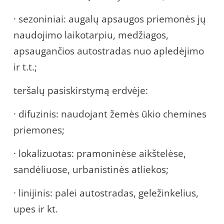
· sezoniniai: augalų apsaugos priemonės jų
naudojimo laikotarpiu, medžiagos,
apsaugančios autostradas nuo apledėjimo
ir t.t.;
teršalų pasiskirstymą erdvėje:
· difuzinis: naudojant žemės ūkio chemines
priemones;
· lokalizuotas: pramoninėse aikštelėse,
sandėliuose, urbanistinės atliekos;
· linijinis: palei autostradas, geležinkelius,
upes ir kt.