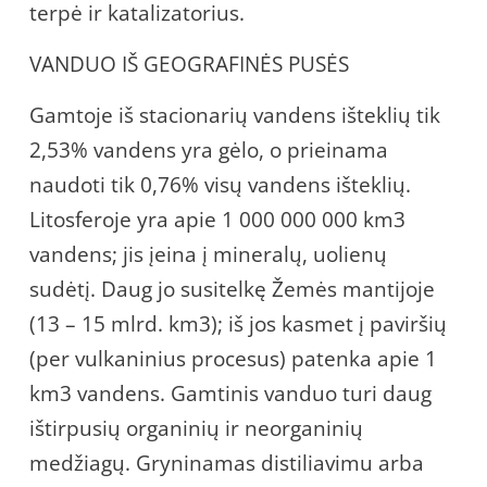
terpė ir katalizatorius.
VANDUO IŠ GEOGRAFINĖS PUSĖS
Gamtoje iš stacionarių vandens išteklių tik
2,53% vandens yra gėlo, o prieinama
naudoti tik 0,76% visų vandens išteklių.
Litosferoje yra apie 1 000 000 000 km3
vandens; jis įeina į mineralų, uolienų
sudėtį. Daug jo susitelkę Žemės mantijoje
(13 – 15 mlrd. km3); iš jos kasmet į paviršių
(per vulkaninius procesus) patenka apie 1
km3 vandens. Gamtinis vanduo turi daug
ištirpusių organinių ir neorganinių
medžiagų. Gryninamas distiliavimu arba