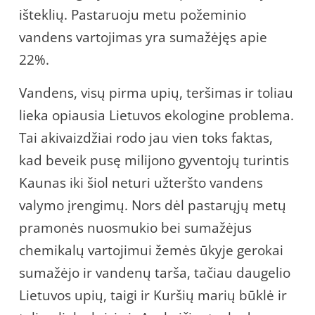
išteklių. Pastaruoju metu požeminio
vandens vartojimas yra sumažėjęs apie
22%.
Vandens, visų pirma upių, teršimas ir toliau
lieka opiausia Lietuvos ekologine problema.
Tai akivaizdžiai rodo jau vien toks faktas,
kad beveik pusę milijono gyventojų turintis
Kaunas iki šiol neturi užteršto vandens
valymo įrengimų. Nors dėl pastarųjų metų
pramonės nuosmukio bei sumažėjus
chemikalų vartojimui žemės ūkyje gerokai
sumažėjo ir vandenų tarša, tačiau daugelio
Lietuvos upių, taigi ir Kuršių marių būklė ir