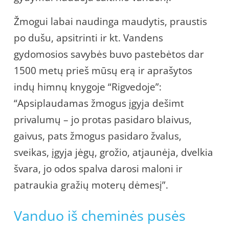
Žmogui labai naudinga maudytis, praustis
po dušu, apsitrinti ir kt. Vandens
gydomosios savybės buvo pastebėtos dar
1500 metų prieš mūsų erą ir aprašytos
indų himnų knygoje “Rigvedoje”:
“Apsiplaudamas žmogus įgyja dešimt
privalumų – jo protas pasidaro blaivus,
gaivus, pats žmogus pasidaro žvalus,
sveikas, įgyja jėgų, grožio, atjaunėja, dvelkia
švara, jo odos spalva darosi maloni ir
patraukia gražių moterų dėmesį”.
Vanduo iš cheminės pusės