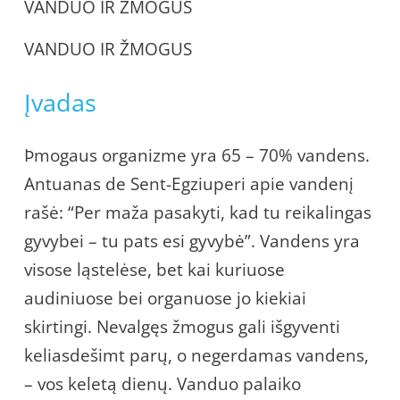
VANDUO IR ŽMOGUS
VANDUO IR ŽMOGUS
Įvadas
Þmogaus organizme yra 65 – 70% vandens.
Antuanas de Sent-Egziuperi apie vandenį
rašė: “Per maža pasakyti, kad tu reikalingas
gyvybei – tu pats esi gyvybė”. Vandens yra
visose ląstelėse, bet kai kuriuose
audiniuose bei organuose jo kiekiai
skirtingi. Nevalgęs žmogus gali išgyventi
keliasdešimt parų, o negerdamas vandens,
– vos keletą dienų. Vanduo palaiko