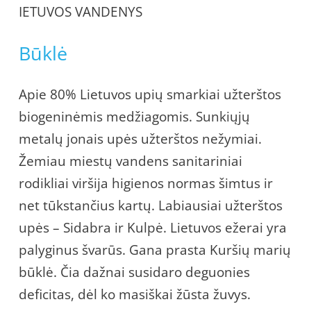
IETUVOS VANDENYS
Būklė
Apie 80% Lietuvos upių smarkiai užterštos
biogeninėmis medžiagomis. Sunkiųjų
metalų jonais upės užterštos nežymiai.
Žemiau miestų vandens sanitariniai
rodikliai viršija higienos normas šimtus ir
net tūkstančius kartų. Labiausiai užterštos
upės – Sidabra ir Kulpė. Lietuvos ežerai yra
palyginus švarūs. Gana prasta Kuršių marių
būklė. Čia dažnai susidaro deguonies
deficitas, dėl ko masiškai žūsta žuvys.