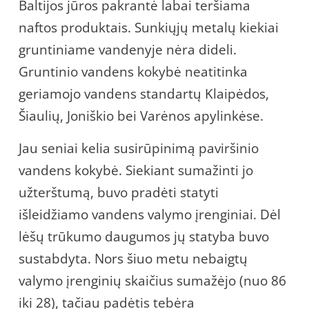
Baltijos jūros pakrantė labai teršiama
naftos produktais. Sunkiųjų metalų kiekiai
gruntiniame vandenyje nėra dideli.
Gruntinio vandens kokybė neatitinka
geriamojo vandens standartų Klaipėdos,
Šiaulių, Joniškio bei Varėnos apylinkėse.
Jau seniai kelia susirūpinimą paviršinio
vandens kokybė. Siekiant sumažinti jo
užterštumą, buvo pradėti statyti
išleidžiamo vandens valymo įrenginiai. Dėl
lėšų trūkumo daugumos jų statyba buvo
sustabdyta. Nors šiuo metu nebaigtų
valymo įrenginių skaičius sumažėjo (nuo 86
iki 28), tačiau padėtis tebėra