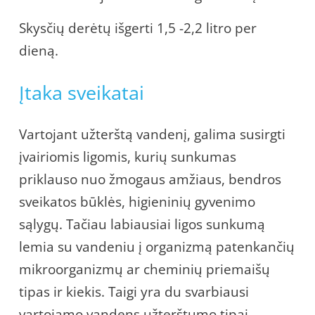
Skysčių derėtų išgerti 1,5 -2,2 litro per
dieną.
Įtaka sveikatai
Vartojant užterštą vandenį, galima susirgti
įvairiomis ligomis, kurių sunkumas
priklauso nuo žmogaus amžiaus, bendros
sveikatos būklės, higieninių gyvenimo
sąlygų. Tačiau labiausiai ligos sunkumą
lemia su vandeniu į organizmą patenkančių
mikroorganizmų ar cheminių priemaišų
tipas ir kiekis. Taigi yra du svarbiausi
vartojamo vandens užterštumo tipai –