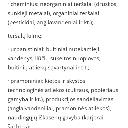
· cheminius: neorganiniai teršalai (druskos,
sunkieji metalai), organiniai teršalai
(pesticidai, angliavandeniai ir kt.);
teršalų kilmę:
· urbanistiniai: buitiniai nutekamieji
vandenys, liūčių sukeltos nuoplovos,
buitinių atliekų sąvartynai ir t.t.;
· pramoniniai: kietos ir skystos
technologinės atliekos (cukraus, popieriaus
gamyba ir kt.), produkcijos sandėliavimas
(anglaivandeniliai, pramoninės atliekos),
naudingųjų iškasenų gavyba (karjerai,
šachtos);