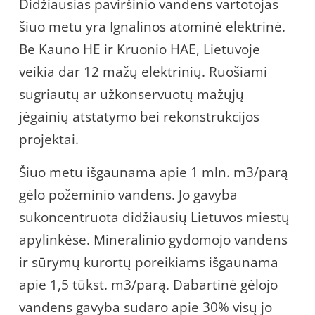
Didžiausias paviršinio vandens vartotojas
šiuo metu yra Ignalinos atominė elektrinė.
Be Kauno HE ir Kruonio HAE, Lietuvoje
veikia dar 12 mažų elektrinių. Ruošiami
sugriautų ar užkonservuotų mažųjų
jėgainių atstatymo bei rekonstrukcijos
projektai.
Šiuo metu išgaunama apie 1 mln. m3/parą
gėlo požeminio vandens. Jo gavyba
sukoncentruota didžiausių Lietuvos miestų
apylinkėse. Mineralinio gydomojo vandens
ir sūrymų kurortų poreikiams išgaunama
apie 1,5 tūkst. m3/parą. Dabartinė gėlojo
vandens gavyba sudaro apie 30% visų jo