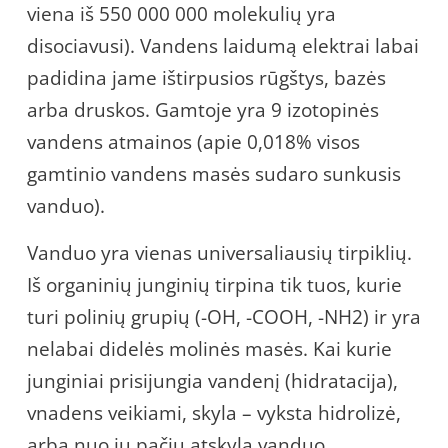
viena iš 550 000 000 molekulių yra
disociavusi). Vandens laidumą elektrai labai
padidina jame ištirpusios rūgštys, bazės
arba druskos. Gamtoje yra 9 izotopinės
vandens atmainos (apie 0,018% visos
gamtinio vandens masės sudaro sunkusis
vanduo).
Vanduo yra vienas universaliausių tirpiklių.
Iš organinių junginių tirpina tik tuos, kurie
turi polinių grupių (-OH, -COOH, -NH2) ir yra
nelabai didelės molinės masės. Kai kurie
junginiai prisijungia vandenį (hidratacija),
vnadens veikiami, skyla – vyksta hidrolizė,
arba nuo jų pačių atskyla vanduo