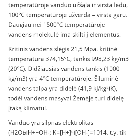
temperatūroje vanduo užšąla ir virsta ledu,
100°C temperatūroje užverda – virsta garu.
Daugiau nei 1500°C temperatūroje
vandens molekulė ima skilti į elementus.
Kritinis vandens slėgis 21,5 Mpa, kritinė
temperatūra 374,15°C, tankis 998,23 kg/m3
(20°C). Didžiausias vandens tankis (1000
kg/m3) yra 4°C temperatūroje. Šiluminė
vandens talpa yra didelė (41,9 kJ/kgЧK),
todėl vandens masyvai Žemėje turi didelę
įtaką klimatui.
Vanduo yra silpnas elektrolitas
(H2OЫH++OH-; K=[H+]Ч[OH-]=1014, t.y. tik