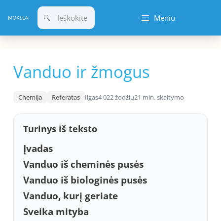
Pereiti
Meniu
prie
turinio
Vanduo ir žmogus
Chemija
Referatas
Ilgas
4 022 žodžių
21 min. skaitymo
Turinys iš teksto
Įvadas
Vanduo iš cheminės pusės
Vanduo iš biologinės pusės
Vanduo, kurį geriate
Sveika mityba