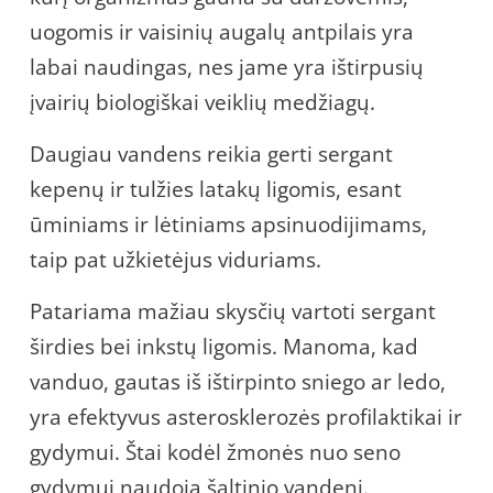
uogomis ir vaisinių augalų antpilais yra
labai naudingas, nes jame yra ištirpusių
įvairių biologiškai veiklių medžiagų.
Daugiau vandens reikia gerti sergant
kepenų ir tulžies latakų ligomis, esant
ūminiams ir lėtiniams apsinuodijimams,
taip pat užkietėjus viduriams.
Patariama mažiau skysčių vartoti sergant
širdies bei inkstų ligomis. Manoma, kad
vanduo, gautas iš ištirpinto sniego ar ledo,
yra efektyvus asterosklerozės profilaktikai ir
gydymui. Štai kodėl žmonės nuo seno
gydymui naudoja šaltinio vandenį.