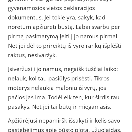
gyvenamosios vietos deklaracijos
dokumentus. Jei tokie yra, sakyk, kad
norėtum apžiūrėti būstą. Labai svarbu per
pirmą pasimatymą įeiti į jo namus pirmai.
Net jei dėl to prireiktų iš vyro rankų išplėšti
raktus, nesivaržyk.
Įsiveržusi į jo namus, negaišk tuščiai laiko:
nelauk, kol tau pasiūlys prisėsti. Tikros
moterys nelaukia malonių iš vyrų, jos
pačios jas ima. Todėl eik ten, kur širdis tau
pasakys. Net jei tai būtų ir miegamasis.
Apžiūrėjusi nepamiršk išsakyti ir kelis savo
pastebėjimus apie būsto plotą, užuolaidas,