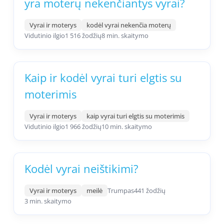
yra moterų nekenčiantys vyrai?
Vyrai ir moterys
kodėl vyrai nekenčia moterų
Vidutinio ilgio
1 516 žodžių
8 min. skaitymo
Kaip ir kodėl vyrai turi elgtis su
moterimis
Vyrai ir moterys
kaip vyrai turi elgtis su moterimis
Vidutinio ilgio
1 966 žodžių
10 min. skaitymo
Kodėl vyrai neištikimi?
Vyrai ir moterys
meilė
Trumpas
441 žodžių
3 min. skaitymo