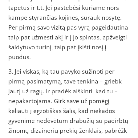
tapetus ir t.t. Jei pastebėsi kuriame nors
kampe styrančias kojines, surauk nosytę.
Per pirmą savo vizitą pas vyrą pageidautina
taip pat užmesti akį ir į jo spintas, apžvelgti
šaldytuvo turinį, taip pat įkišti nosį į
puodus.
3. Jei viskas, ką tau pavyko sužinoti per
pirmą pasimatymą, tave tenkina – griebk
jautį už ragų. Ir pradėk aiškinti, kad tu –
nepakartojama. Girk save už pomėgį
keliauti į egzotiškas šalis, kad niekados
gyvenime nedėvėtum drabužių su padirbtų
žinomų dizainerių prekių ženklais, pabrėžk