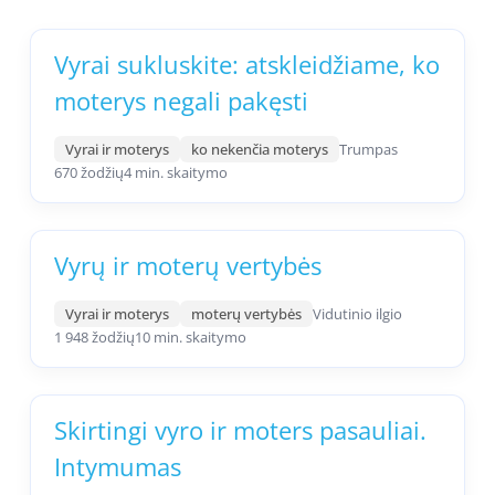
Vyrai sukluskite: atskleidžiame, ko
moterys negali pakęsti
Vyrai ir moterys
ko nekenčia moterys
Trumpas
670 žodžių
4 min. skaitymo
Vyrų ir moterų vertybės
Vyrai ir moterys
moterų vertybės
Vidutinio ilgio
1 948 žodžių
10 min. skaitymo
Skirtingi vyro ir moters pasauliai.
Intymumas