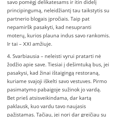
savo pomėgį delikatesams ir itin didelį
principingumą, neleidžiantį tau taikstytis su
partnerio blogais įpročiais. Taip pat
nepamiršk pasakyti, kad nesupranti
moterų, kurios plauna indus savo rankomis.
Ir tai – ХХI amžiuje.
4. Svarbiausia – neleisti vyrui pratarti nė
žodžio apie save. Tiesiai į dešimtuką bus, jei
pasakysi, kad žinai ištaigingą restoraną,
kuriame svajoji iškelti savo vestuves. Pirmo
pasimatymo pabaigoje sužinok jo vardą.
Bet prieš atsisveikindama, dar kartą
paklausk, kuo vardu tavo naujasis
pažįstamas. Tačiau, jei nori dar greičiau su