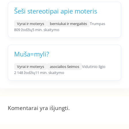
Šeši stereotipai apie moteris
Vyrai ir moterys
berniukai ir mergaitės
Trumpas
809 žodžių
5 min. skaitymo
Muša=myli?
Vyrai ir moterys
asocialios šeimos
Vidutinio ilgio
2 148 žodžių
11 min. skaitymo
Komentarai yra išjungti.