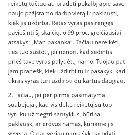
reikėtų tučtuojau pradėti pokalbį apie savo
naujo pažįstamo darbo vietą ir paklausti,
kiek jis uždirba. Retas vyras pasirengęs
paviešinti šį skaičių, o 99 proc. greičiausiai
atsakys: „Man pakanka“. Tačiau nereikėtų
ties tuo sustoti, jei nenori, kad sėdintis
prieš tave vyras palydėtų namo. Tuojau pat
jam pranešk, kiek uždirbi tu ir pasakyk, kad
tikras vyras turi uždirbti du kartus daugiau.
2. Tačiau, jei per pirmą pasimatymą
suabejojai, kad vis dėlto reikėtų su tuo
vyruku užmegzti santykius, būtinai
paklausk, ar erdvus namas, kuriame jis
gyvena. O dar geriau paprašyk parodyti