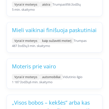
Vyrai ir moterys
aistra
Trumpas
956 žodžių
5 min. skaitymo
Mieli vaikinai finišuoja paskutiniai
Vyrai ir moterys
kaip sužavėti moterį
Trumpas
487 žodžių
3 min. skaitymo
Moteris prie vairo
Vyrai ir moterys
automobiliai
Vidutinio ilgio
1 187 žodžių
6 min. skaitymo
„Visos bobos – kekšės“ arba kas