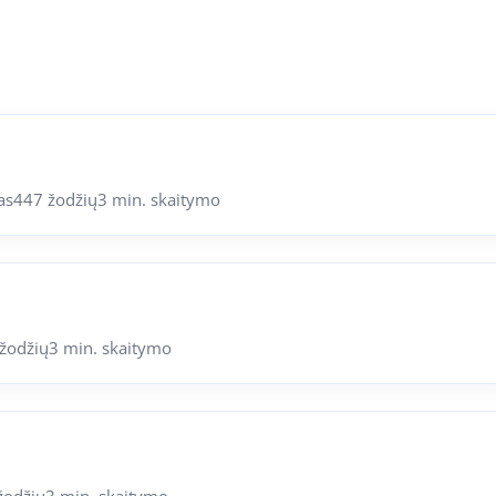
as
447 žodžių
3 min. skaitymo
žodžių
3 min. skaitymo