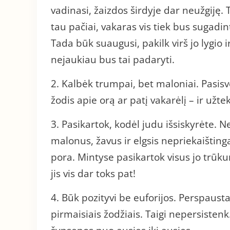
vadinasi, žaizdos širdyje dar neužgiję.
tau pačiai, vakaras vis tiek bus sugadin
Tada būk suaugusi, pakilk virš jo lygio ir
nejaukiau bus tai padaryti.
2. Kalbėk trumpai, bet maloniai. Pasisvei
žodis apie orą ar patį vakarėlį – ir užtek
3. Pasikartok, kodėl judu išsiskyrėte. Ne
malonus, žavus ir elgsis nepriekaištingai
pora. Mintyse pasikartok visus jo trūku
jis vis dar toks pat!
4. Būk pozityvi be euforijos. Perspaust
pirmaisiais žodžiais. Taigi nepersistenk.