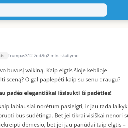
tis
Trumpas
312 žodžių
2 min. skaitymo
avo buvusį vaikiną. Kaip elgtis šioje keblioje
kelti sceną? O gal paplepėti kaip su senu draugu?
au padės elegantiškai išsisukti iš padėties!
kaip labiausiai norėtum pasielgti, ir jau tada laikyk
uoti bus sudėtinga. Bet jei tikrai visiškai nenori s
nekreipti dėmesio, bet jei jau panūdai taip elgtis –