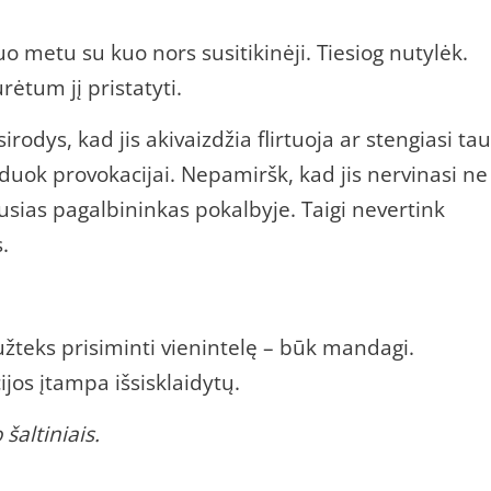
uo metu su kuo nors susitikinėji. Tiesiog nutylėk.
rėtum jį pristatyti.
irodys, kad jis akivaizdžia flirtuoja ar stengiasi tau
iduok provokacijai. Nepamiršk, kad jis nervinasi ne
usias pagalbininkas pokalbyje. Taigi nevertink
.
 užteks prisiminti vienintelę – būk mandagi.
ijos įtampa išsisklaidytų.
šaltiniais.