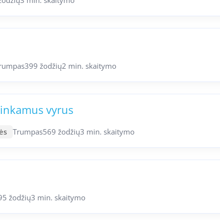
žodžių
3 min. skaitymo
rumpas
399 žodžių
2 min. skaitymo
etinkamus vyrus
ės
Trumpas
569 žodžių
3 min. skaitymo
95 žodžių
3 min. skaitymo