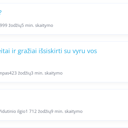
?
999 žodžių
5 min. skaitymo
ai ir gražiai išsiskirti su vyru vos
mpas
423 žodžių
3 min. skaitymo
Vidutinio ilgio
1 712 žodžių
9 min. skaitymo