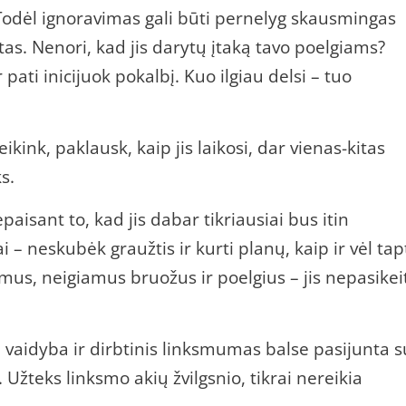
 Todėl ignoravimas gali būti pernelyg skausmingas
tas. Nenori, kad jis darytų įtaką tavo poelgiams?
 pati inicijuok pokalbį. Kuo ilgiau delsi – tuo
kink, paklausk, kaip jis laikosi, dar vienas-kitas
s.
paisant to, kad jis dabar tikriausiai bus itin
 – neskubėk graužtis ir kurti planų, kaip ir vėl tap
mus, neigiamus bruožus ir poelgius – jis nepasikei
a vaidyba ir dirbtinis linksmumas balse pasijunta s
 Užteks linksmo akių žvilgsnio, tikrai nereikia