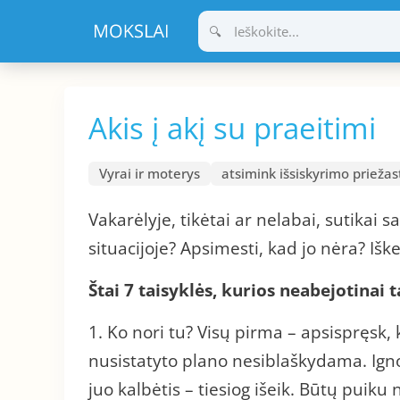
Pereiti
prie
turinio
Akis į akį su praeitimi
Vyrai ir moterys
atsimink išsiskyrimo priežas
Vakarėlyje, tikėtai ar nelabai, sutikai s
situacijoje? Apsimesti, kad jo nėra? Iš
Štai 7 taisyklės, kurios neabejotinai t
1. Ko nori tu? Visų pirma – apsispręsk, 
nusistatyto plano nesiblaškydama. Ignor
juo kalbėtis – tiesiog išeik. Būtų puiku 