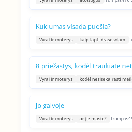
Vyrai ir moterys
atostogos
Trumpas
470 
Kuklumas visada puošia?
Vyrai ir moterys
kaip tapti drąsesniam
T
8 priežastys, kodėl traukiate n
Vyrai ir moterys
kodėl nesiseka rasti meil
Jo galvoje
Vyrai ir moterys
ar jie masto?
Trumpas
4