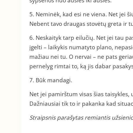
šypsenos nuo ausies iki ausies.
5. Neminėk, kad esi ne viena. Net jei ši
Nebent tavo draugas stovėtų greta ir tu
6. Neskaityk tarp eilučių. Net jei tau pas
įgelti – laikykis numatyto plano, nepas
mažiau nei tu. O nervai – ne pats geria
pernelyg rimtai to, ką jis dabar pasakys
7. Būk mandagi.
Net jei pamirštum visas šias taisykles,
Dažniausiai tik to ir pakanka kad situac
Straipsnis parašytas remiantis užsienio 