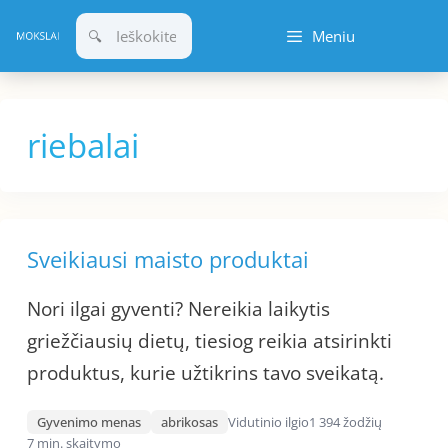
Pereiti
Meniu
prie
turinio
riebalai
Sveikiausi maisto produktai
Nori ilgai gyventi? Nereikia laikytis
griežčiausių dietų, tiesiog reikia atsirinkti
produktus, kurie užtikrins tavo sveikatą.
Gyvenimo menas
abrikosas
Vidutinio ilgio
1 394 žodžių
7 min. skaitymo