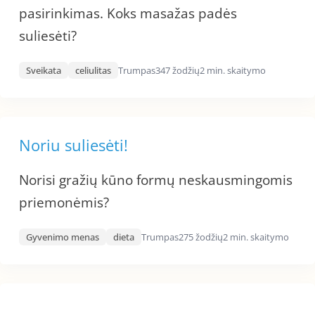
pasirinkimas. Koks masažas padės
suliesėti?
Sveikata
celiulitas
Trumpas
347 žodžių
2 min. skaitymo
Noriu suliesėti!
Norisi gražių kūno formų neskausmingomis
priemonėmis?
Gyvenimo menas
dieta
Trumpas
275 žodžių
2 min. skaitymo