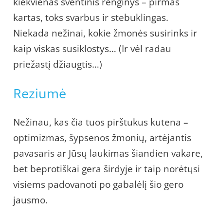
kiekvienas šventinis renginys – pirmas
kartas, toks svarbus ir stebuklingas.
Niekada nežinai, kokie žmonės susirinks ir
kaip viskas susiklostys… (Ir vėl radau
priežastį džiaugtis…)
Reziumė
Nežinau, kas čia tuos pirštukus kutena –
optimizmas, šypsenos žmonių, artėjantis
pavasaris ar Jūsų laukimas šiandien vakare,
bet beprotiškai gera širdyje ir taip norėtųsi
visiems padovanoti po gabalėlį šio gero
jausmo.