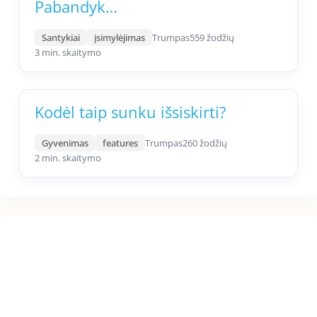
Pabandyk…
Santykiai
įsimylėjimas
Trumpas
559 žodžių
3 min. skaitymo
Kodėl taip sunku išsiskirti?
Gyvenimas
features
Trumpas
260 žodžių
2 min. skaitymo