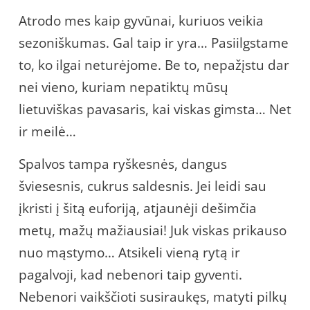
Atrodo mes kaip gyvūnai, kuriuos veikia
sezoniškumas. Gal taip ir yra… Pasiilgstame
to, ko ilgai neturėjome. Be to, nepažįstu dar
nei vieno, kuriam nepatiktų mūsų
lietuviškas pavasaris, kai viskas gimsta… Net
ir meilė…
Spalvos tampa ryškesnės, dangus
šviesesnis, cukrus saldesnis. Jei leidi sau
įkristi į šitą euforiją, atjaunėji dešimčia
metų, mažų mažiausiai! Juk viskas prikauso
nuo mąstymo… Atsikeli vieną rytą ir
pagalvoji, kad nebenori taip gyventi.
Nebenori vaikščioti susiraukęs, matyti pilkų