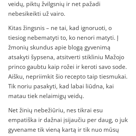
veidų, piktų žvilgsnių ir net pažadi
nebesikeikti už vairo.
Kitas žingsnis – ne tai, kad ignoruoti, o
tiesiog nebematyti to, ko nenori matyti. Į
žmonių skundus apie blogą gyvenimą
atsakyti šypsena, atsitverti stikliniu Mažojo
princo gaubtu kaip rožei ir keroti savo sode.
Aišku, nepriimkit šio recepto taip tiesmukai.
Tik noriu pasakyti, kad labai liūdna, kai
matau tiek nelaimigų veidų.
Net žinių nebežiūriu, nes tikrai esu
empatiška ir dažnai įsijaučiu per daug, o juk
gyvename tik vieną kartą ir tik nuo mūsų