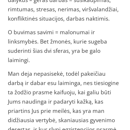
rimtumas, stresas, nerimas, viršvalandžiai,
konfliktinės situacijos, darbas naktimis.
O buvimas savimi = malonumai ir
linksmybės. Bet žmonės, kurie sugeba
suderinti šias dvi sferas, yra be galo
laimingi.
Man deja nepasisekė, todėl pakeičiau
darbą ir dabar esu laiminga, nes tiesiogine
ta žodžio prasme kaifuoju, kai galiu būti
Jums naudinga ir padaryti kažką, kas
priartins Jus prie meilės, kas yra man
didžiausia vertybė, skaniausias gyvenimo
desertas, ir kur slypi egzistencijos prasmė.