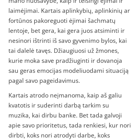
mano nuosavybė, kaip ir teisingi ėjimai ir
laimėjimai. Kartais aplinkybių, aplinkinių ar
fortūnos pakoreguoti ėjimai šachmatų
lentoje, bet gera, kai gera juos atsiminti ir
nesinori ištrinti iš savo gyvenimo bylos, kai
tai dalelė tavęs. Džiaugiuosi už žmones,
kurie moka save pradžiuginti ir dovanoja
sau geras emocijas modeliuodami situaciją
pagal savo pageidavimus.
Kartais atrodo neįmanoma, kaip aš galiu
kvatotis ir suderinti darbą tarkim su
muzika, kai dirbu banke. Bet tada galvoji
apie savo prioritetus, tada renkiesi, kur nori
dirbti, koks nori atrodyti darbe, koks