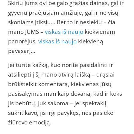
Skiriu Jums dvi be galo gražias dainas, gal ir
gyvenu praėjusiam amžiuje, gal ir ne visų
skoniams įtiksiu… Bet to ir nesiekiu – čia
mano JUMS –
viskas iš naujo
kiekvienam
panorėjus,
viskas iš naujo
kiekvieną
pavasarį…
Jei turite kažką, kuo norite pasidalinti ir
atsiliepti į šį mano atvirą laišką – drąsiai
brūkštelkit komentarą, kiekvienas Jūsų
pasisakymas man kaip dovana, kad ir koks
jis bebūtų. Juk sakoma – jei spektaklį
sukritikavo, jis irgi pavykęs, nes pasiekė
žiūrovo emociją.