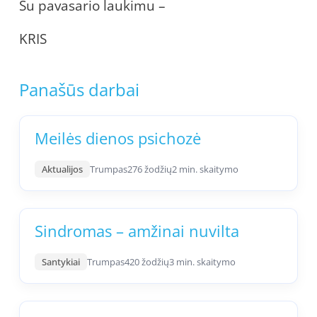
Su pavasario laukimu –
KRIS
Panašūs darbai
Meilės dienos psichozė
Aktualijos
Trumpas
276 žodžių
2 min. skaitymo
Sindromas – amžinai nuvilta
Santykiai
Trumpas
420 žodžių
3 min. skaitymo