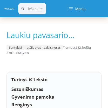
Pereiti
Meniu
prie
turinio
Laukiu pavasario…
Santykiai
atšils oras - pakils noras
Trumpas
682 žodžių
4 min. skaitymo
Turinys iš teksto
Sezoniškumas
Gyvenimo pamoka
Renginys