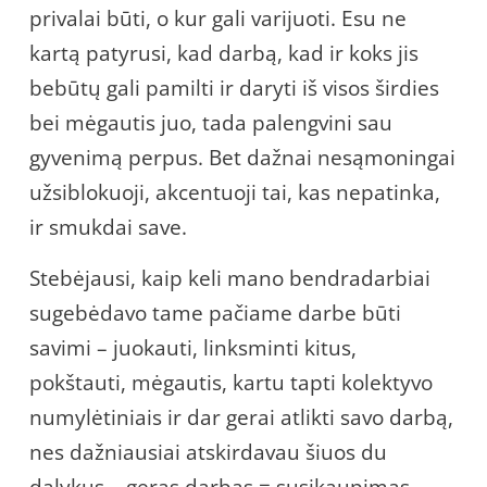
privalai būti, o kur gali varijuoti. Esu ne
kartą patyrusi, kad darbą, kad ir koks jis
bebūtų gali pamilti ir daryti iš visos širdies
bei mėgautis juo, tada palengvini sau
gyvenimą perpus. Bet dažnai nesąmoningai
užsiblokuoji, akcentuoji tai, kas nepatinka,
ir smukdai save.
Stebėjausi, kaip keli mano bendradarbiai
sugebėdavo tame pačiame darbe būti
savimi – juokauti, linksminti kitus,
pokštauti, mėgautis, kartu tapti kolektyvo
numylėtiniais ir dar gerai atlikti savo darbą,
nes dažniausiai atskirdavau šiuos du
dalykus – geras darbas = susikaupimas,