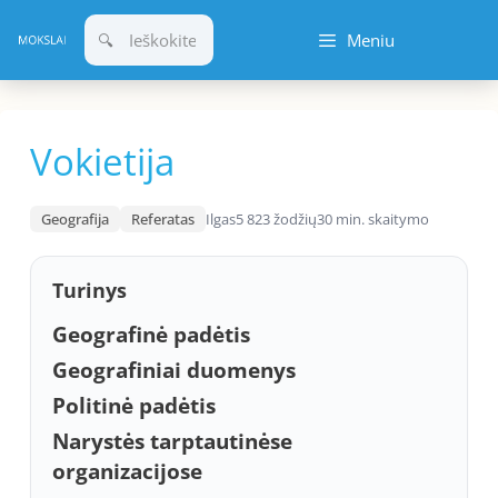
Pereiti
Meniu
prie
turinio
Vokietija
Geografija
Referatas
Ilgas
5 823 žodžių
30 min. skaitymo
Turinys
Geografinė padėtis
Geografiniai duomenys
Politinė padėtis
Narystės tarptautinėse
organizacijose