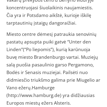
koncentruojasi šiuolaikinis naujamiestis.
Čia yra ir Potsdamo aikštė, kurioje iškilę
tarptautinių įstaigų dangoraižiai.
Miesto centre dėmesį patraukia senovinių
pastatų apsupta puiki gatvė “Unter den
Linden”(“Po liepomis”), kurią karūnuoja
buvę miesto Brandenburgo vartai. Muziejų
salą puošia pasaulinio garso Pergamono,
Bodės ir Senasis muziejai. Pailsėti nuo
didmiesčio triukšmo galima prie Miugelio ar
Vano ežerų.Hamburge
(http://www.hamburg.de) yra didžiausias
Europos miestų ežers Alsteris.