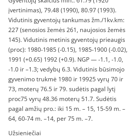
Gyventojų skaičius mln.: 61.79 (1920
įvertinimas), 79.48 (1990), 80.97 (1993).
Vidutinis gyventojų tankumas žm./1kv.km:
227 (senosios žemės 261, naujosios žemės
145). Vidutinis metinis gyventojų prieaugis
(proc): 1980-1985 (-0.15), 1985-1900 (-0.02),
1991 (+0.65) 1992 (+0.9). NGP — -1.1, -1.0,
-1.0 ir –1.3; vedybų 6.3. Vidutinis būsimojo
gyvenimo trukmė 1980 ir 19925 vyrų 70 ir
73, moterų 76.5 ir 79. sudėtis pagal lytį
proc75 vyrų 48.36 moterų 51.7. Sudėtis
pagal amžių pro.: iki 15 m. – 15, 15-59 m. –
64, 60-74 m. –14, per 75 m. –7.
Užsieniečiai