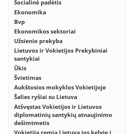
Socialinė padėtis
Ekonomika
Bvp
Ekonomikos sektoriai
Užsienio prekyba
Lietuvos ir Vokietijos Prekybiniai
santykiai
Ūkis
Švietimas
Aukštosios mokyklos Vokietijoje
Šalies ryšiai su Lietuva
Atšvęstas Vokietijos ir Lietuvos
diplomatinių santykių atnaujinimo
dešimtmetis
Vokietija remia Lietuvą jos kelyje į