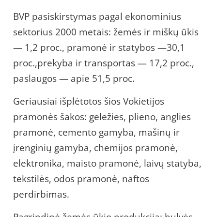
BVP pasiskirstymas pagal ekonominius
sektorius 2000 metais: žemės ir miškų ūkis
— 1,2 proc., pramonė ir statybos —30,1
proc.,prekyba ir transportas — 17,2 proc.,
paslaugos — apie 51,5 proc.
Geriausiai išplėtotos šios Vokietijos
pramonės šakos: geležies, plieno, anglies
pramonė, cemento gamyba, mašinų ir
įrenginių gamyba, chemijos pramonė,
elektronika, maisto pramonė, laivų statyba,
tekstilės, odos pramonė, naftos
perdirbimas.
Pagrindinė žemės ūkio produkcija: bulvės,