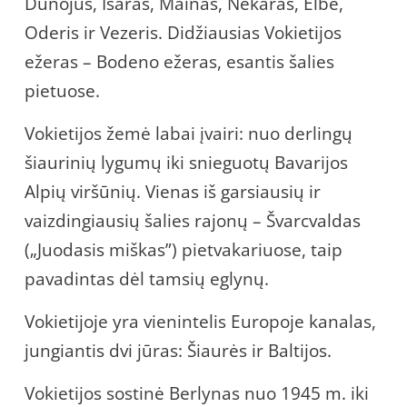
Dunojus, Isaras, Mainas, Nekaras, Elbė,
Oderis ir Vezeris. Didžiausias Vokietijos
ežeras – Bodeno ežeras, esantis šalies
pietuose.
Vokietijos žemė labai įvairi: nuo derlingų
šiaurinių lygumų iki snieguotų Bavarijos
Alpių viršūnių. Vienas iš garsiausių ir
vaizdingiausių šalies rajonų – Švarcvaldas
(„Juodasis miškas”) pietvakariuose, taip
pavadintas dėl tamsių eglynų.
Vokietijoje yra vienintelis Europoje kanalas,
jungiantis dvi jūras: Šiaurės ir Baltijos.
Vokietijos sostinė Berlynas nuo 1945 m. iki