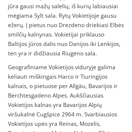
jūra gausi mažų salelių, iš kurių labiausiai
mėgiama Sylt sala. Rytų Vokietijoje gausu
ežerų. Į pietus nuo Drezdeno driekiasi Elbės
smilčių kalnynas. Vokietijai priklauso
Baltijos jūros dalis nuo Danijos iki Lenkijos,
ten yra ir didžiausia Riugeno sala.
Geografiniame Vokietijos viduryje galima
keliauti miškingais Harco ir Tiuringijos
kalnais, o pietuose per Allgäu, Bavarijos ir
Berchtesgadeno Alpes. Aukščiausias
Vokietijos kalnas yra Bavarijos Alpių
viršukalnė Cugšpice 2964 m. Svarbiausios
Vokietijos upės yra Reinas, Mozelis,