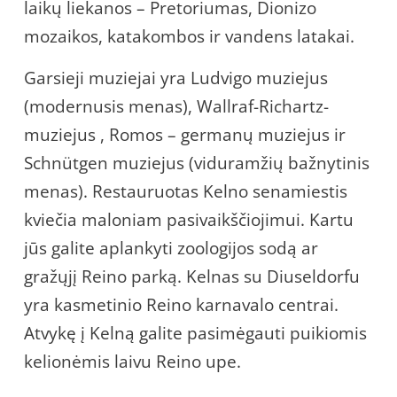
laikų liekanos – Pretoriumas, Dionizo
mozaikos, katakombos ir vandens latakai.
Garsieji muziejai yra Ludvigo muziejus
(modernusis menas), Wallraf-Richartz-
muziejus , Romos – germanų muziejus ir
Schnütgen muziejus (viduramžių bažnytinis
menas). Restauruotas Kelno senamiestis
kviečia maloniam pasivaikščiojimui. Kartu
jūs galite aplankyti zoologijos sodą ar
gražųjį Reino parką. Kelnas su Diuseldorfu
yra kasmetinio Reino karnavalo centrai.
Atvykę į Kelną galite pasimėgauti puikiomis
kelionėmis laivu Reino upe.