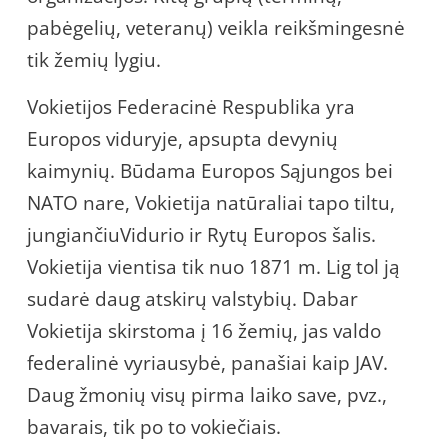
pabėgelių, veteranų) veikla reikšmingesnė
tik žemių lygiu.
Vokietijos Federacinė Respublika yra
Europos viduryje, apsupta devynių
kaimynių. Būdama Europos Sąjungos bei
NATO nare, Vokietija natūraliai tapo tiltu,
jungiančiuVidurio ir Rytų Europos šalis.
Vokietija vientisa tik nuo 1871 m. Lig tol ją
sudarė daug atskirų valstybių. Dabar
Vokietija skirstoma į 16 žemių, jas valdo
federalinė vyriausybė, panašiai kaip JAV.
Daug žmonių visų pirma laiko save, pvz.,
bavarais, tik po to vokiečiais.