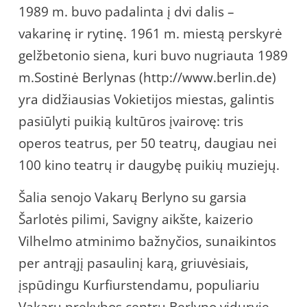
1989 m. buvo padalinta į dvi dalis –
vakarinę ir rytinę. 1961 m. miestą perskyrė
gelžbetonio siena, kuri buvo nugriauta 1989
m.Sostinė Berlynas (http://www.berlin.de)
yra didžiausias Vokietijos miestas, galintis
pasiūlyti puikią kultūros įvairovę: tris
operos teatrus, per 50 teatrų, daugiau nei
100 kino teatrų ir daugybę puikių muziejų.
Šalia senojo Vakarų Berlyno su garsia
Šarlotės pilimi, Savigny aikšte, kaizerio
Vilhelmo atminimo bažnyčios, sunaikintos
per antrąjį pasaulinį karą, griuvėsiais,
įspūdingu Kurfiurstendamu, populiariu
Vakarų prekybos centru Berlyno viduryje