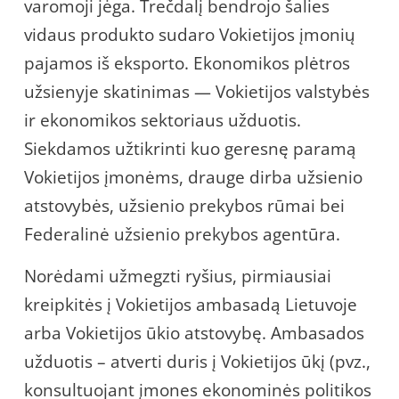
varomoji jėga. Trečdalį bendrojo šalies
vidaus produkto sudaro Vokietijos įmonių
pajamos iš eksporto. Ekonomikos plėtros
užsienyje skatinimas — Vokietijos valstybės
ir ekonomikos sektoriaus užduotis.
Siekdamos užtikrinti kuo geresnę paramą
Vokietijos įmonėms, drauge dirba užsienio
atstovybės, užsienio prekybos rūmai bei
Federalinė užsienio prekybos agentūra.
Norėdami užmegzti ryšius, pirmiausiai
kreipkitės į Vokietijos ambasadą Lietuvoje
arba Vokietijos ūkio atstovybę. Ambasados
užduotis – atverti duris į Vokietijos ūkį (pvz.,
konsultuojant įmones ekonominės politikos