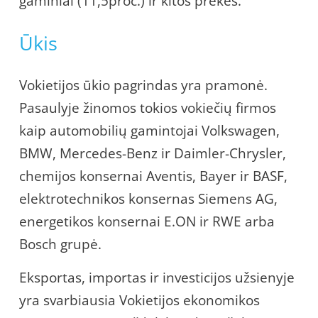
gaminiai (11,5proc.) ir kitos prekės.
Ūkis
Vokietijos ūkio pagrindas yra pramonė.
Pasaulyje žinomos tokios vokiečių firmos
kaip automobilių gamintojai Volkswagen,
BMW, Mercedes-Benz ir Daimler-Chrysler,
chemijos konsernai Aventis, Bayer ir BASF,
elektrotechnikos konsernas Siemens AG,
energetikos konsernai E.ON ir RWE arba
Bosch grupė.
Eksportas, importas ir investicijos užsienyje
yra svarbiausia Vokietijos ekonomikos