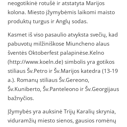
neogotikinė rotušė ir atstatyta Marijos
kolona. Miesto įžymybėmis laikomi maisto
produktų turgus ir Anglų sodas.
Kasmet iš viso pasaulio atvyksta svečių, kad
pabuvotų milžiniškose Miuncheno alaus
šventės Oktoberfest palapinėse.Kelno
(http://www.koeln.de) simbolis yra gotikos
stiliaus Šv.Petro ir Šv.Marijos katedra (13-19
a.). Romanų stiliaus Šv.Gereono,
Šv.Kuniberto, Šv.Panteleono ir Šv.Georgijaus
bažnyčios.
Įžymybės yra auksinė Trijų Karalių skrynia,
viduramžių miesto sienos, gausios romėnų