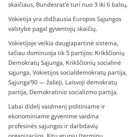
skaičiaus, Bundesrat‘e turi nuo 3 iki 6 balsų.
Vokietija yra didžiausia Europos Sąjungos
valstybė pagal gyventojų skaičių.
Vokietijoje veikia daugiapartinė sistema,
tačiau dominuoja tik 5 partijos: Krikščionių
Demokratų Sąjunga, Krikščionių socialinė
sąjunga, Vokietijos socialdemokratų partija,
Sąjunga’90 — žalieji, Laisvoji demokratų
partija, Demokratinio socializmo partija.
Labai didelį vaidmenį politiniame ir
ekonominiame gyvenime vaidina
profesinės sąjungos ir darbdavių
organizacijos. Kitų grupių (terminų,