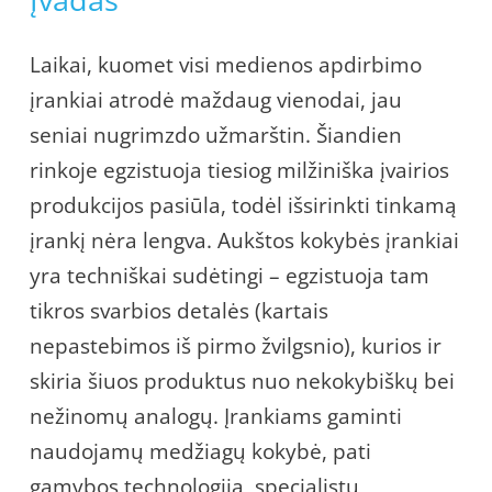
Laikai, kuomet visi medienos apdirbimo
įrankiai atrodė maždaug vienodai, jau
seniai nugrimzdo užmarštin. Šiandien
rinkoje egzistuoja tiesiog milžiniška įvairios
produkcijos pasiūla, todėl išsirinkti tinkamą
įrankį nėra lengva. Aukštos kokybės įrankiai
yra techniškai sudėtingi – egzistuoja tam
tikros svarbios detalės (kartais
nepastebimos iš pirmo žvilgsnio), kurios ir
skiria šiuos produktus nuo nekokybiškų bei
nežinomų analogų. Įrankiams gaminti
naudojamų medžiagų kokybė, pati
gamybos technologija, specialistų