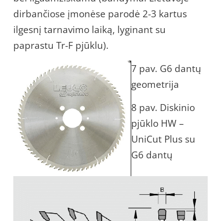
dirbančiose įmonėse parodė 2-3 kartus
ilgesnį tarnavimo laiką, lyginant su
paprastu Tr-F pjūklu).
7 pav. G6 dantų
geometrija
8 pav. Diskinio
pjūklo HW –
UniCut Plus su
G6 dantų