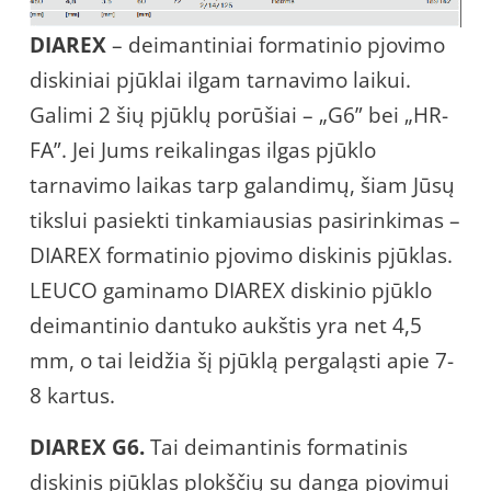
DIAREX
– deimantiniai formatinio pjovimo
diskiniai pjūklai ilgam tarnavimo laikui.
Galimi 2 šių pjūklų porūšiai – „G6” bei „HR-
FA”. Jei Jums reikalingas ilgas pjūklo
tarnavimo laikas tarp galandimų, šiam Jūsų
tikslui pasiekti tinkamiausias pasirinkimas –
DIAREX formatinio pjovimo diskinis pjūklas.
LEUCO gaminamo DIAREX diskinio pjūklo
deimantinio dantuko aukštis yra net 4,5
mm, o tai leidžia šį pjūklą pergaląsti apie 7-
8 kartus.
DIAREX G6.
Tai deimantinis formatinis
diskinis pjūklas plokščių su danga pjovimui