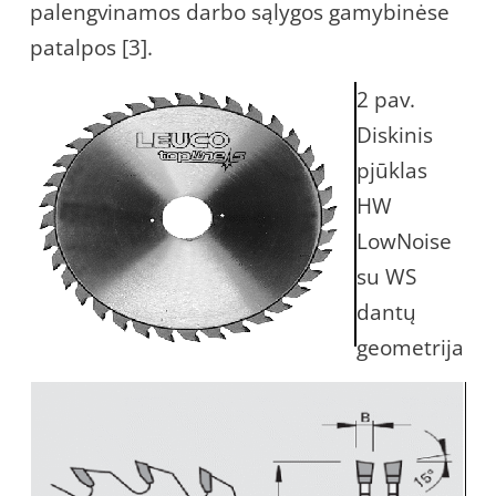
palengvinamos darbo sąlygos gamybinėse
patalpos [3].
2 pav.
Diskinis
pjūklas
HW
LowNoise
su WS
dantų
geometrija