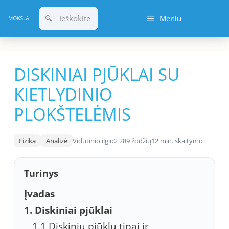
Pereiti
Meniu
prie
turinio
DISKINIAI PJŪKLAI SU
KIETLYDINIO
PLOKŠTELĖMIS
Fizika
Analizė
Vidutinio ilgio
2 289 žodžių
12 min. skaitymo
Turinys
Įvadas
1. Diskiniai pjūklai
1.1 Diskinių pjūklų tipai ir