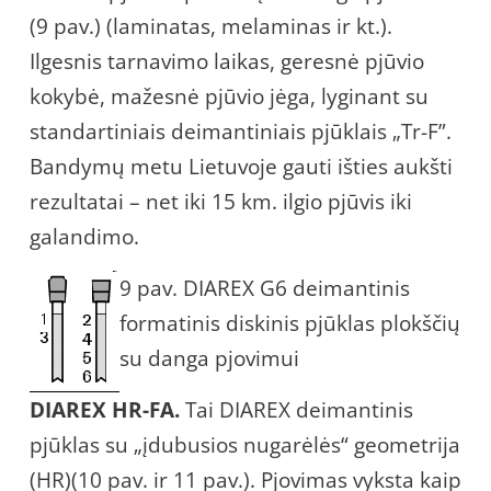
(9 pav.) (laminatas, melaminas ir kt.).
Ilgesnis tarnavimo laikas, geresnė pjūvio
kokybė, mažesnė pjūvio jėga, lyginant su
standartiniais deimantiniais pjūklais „Tr-F”.
Bandymų metu Lietuvoje gauti išties aukšti
rezultatai – net iki 15 km. ilgio pjūvis iki
galandimo.
9 pav. DIAREX G6 deimantinis
formatinis diskinis pjūklas plokščių
su danga pjovimui
DIAREX HR-FA.
Tai DIAREX deimantinis
pjūklas su „įdubusios nugarėlės“ geometrija
(HR)(10 pav. ir 11 pav.). Pjovimas vyksta kaip