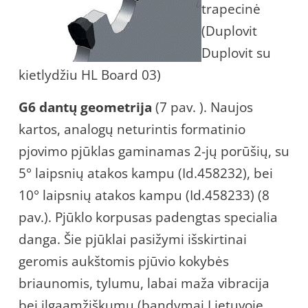
trapecinė
(Duplovit
Duplovit su
kietlydžiu HL Board 03)
G6 dantų geometrija
(7 pav. ). Naujos
kartos, analogų neturintis formatinio
pjovimo pjūklas gaminamas 2-jų porūšių, su
5° laipsnių atakos kampu (Id.458232), bei
10° laipsnių atakos kampu (Id.458233) (8
pav.). Pjūklo korpusas padengtas specialia
danga. Šie pjūklai pasižymi išskirtinai
geromis aukštomis pjūvio kokybės
briaunomis, tylumu, labai maža vibracija
bei ilgaamžiškumu (bandymai Lietuvoje