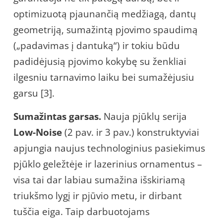
optimizuotą pjaunančią medžiagą, dantų
geometriją, sumažintą pjovimo spaudimą
(„padavimas į dantuką“) ir tokiu būdu
padidėjusią pjovimo kokybę su ženkliai
ilgesniu tarnavimo laiku bei sumažėjusiu
garsu [3].
Sumažintas garsas.
Nauja pjūklų serija
Low-Noise
(2 pav. ir 3 pav.) konstruktyviai
apjungia naujus technologinius pasiekimus
pjūklo geležtėje ir lazerinius ornamentus –
visa tai dar labiau sumažina išskiriamą
triukšmo lygį ir pjūvio metu, ir dirbant
tuščia eiga. Taip darbuotojams