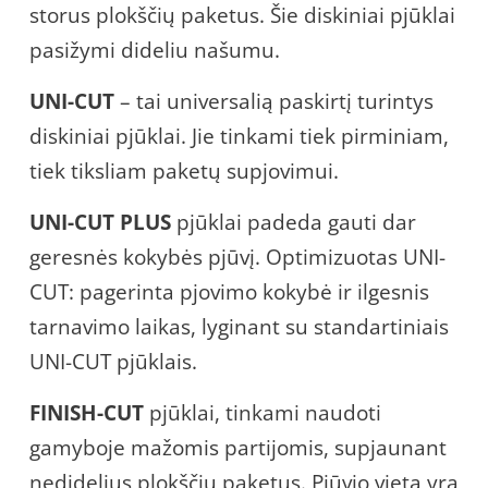
storus plokščių paketus. Šie diskiniai pjūklai
pasižymi dideliu našumu.
UNI-CUT
– tai universalią paskirtį turintys
diskiniai pjūklai. Jie tinkami tiek pirminiam,
tiek tiksliam paketų supjovimui.
UNI-CUT PLUS
pjūklai padeda gauti dar
geresnės kokybės pjūvį. Optimizuotas UNI-
CUT: pagerinta pjovimo kokybė ir ilgesnis
tarnavimo laikas, lyginant su standartiniais
UNI-CUT pjūklais.
FINISH-CUT
pjūklai, tinkami naudoti
gamyboje mažomis partijomis, supjaunant
nedidelius plokščių paketus. Pjūvio vieta yra