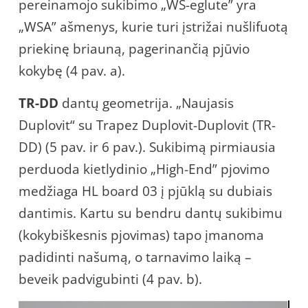
pereinamojo sukibimo „WS-eglute” yra
„WSA” ašmenys, kurie turi įstrižai nušlifuotą
priekinę briauną, pagerinančią pjūvio
kokybę (4 pav. a).
TR-DD
dantų geometrija. „Naujasis
Duplovit“ su Trapez Duplovit-Duplovit (TR-
DD) (5 pav. ir 6 pav.). Sukibimą pirmiausia
perduoda kietlydinio „High-End” pjovimo
medžiaga HL board 03 į pjūklą su dubiais
dantimis. Kartu su bendru dantų sukibimu
(kokybiškesnis pjovimas) tapo įmanoma
padidinti našumą, o tarnavimo laiką –
beveik padvigubinti (4 pav. b).