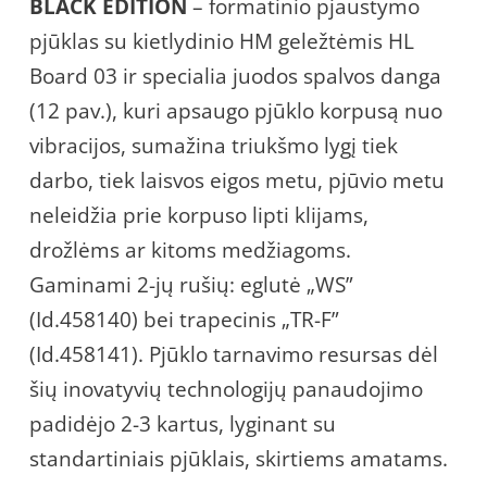
BLACK EDITION
– formatinio pjaustymo
pjūklas su kietlydinio HM geležtėmis HL
Board 03 ir specialia juodos spalvos danga
(12 pav.), kuri apsaugo pjūklo korpusą nuo
vibracijos, sumažina triukšmo lygį tiek
darbo, tiek laisvos eigos metu, pjūvio metu
neleidžia prie korpuso lipti klijams,
drožlėms ar kitoms medžiagoms.
Gaminami 2-jų rušių: eglutė „WS”
(Id.458140) bei trapecinis „TR-F”
(Id.458141). Pjūklo tarnavimo resursas dėl
šių inovatyvių technologijų panaudojimo
padidėjo 2-3 kartus, lyginant su
standartiniais pjūklais, skirtiems amatams.