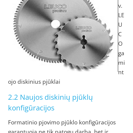
v.
LE
U
C
O
ga
mi
nt
ojo diskinius pjūklai
2.2 Naujos diskinių pjūklų
konfigūracijos
Formatinio pjovimo pjūklo konfigūracijos
garantuoja ne tik patogų darbą, bet ir