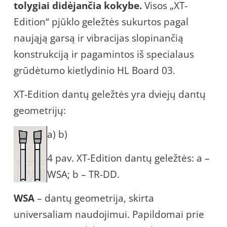
tolygiai didėjančia kokybe.
Visos „XT-
Edition“ pjūklo geležtės sukurtos pagal
naująją garsą ir vibracijas slopinančią
konstrukciją ir pagamintos iš specialaus
grūdėtumo kietlydinio HL Board 03.
XT-Edition dantų geležtės yra dviejų dantų
geometrijų:
a) b)
4 pav. XT-Edition dantų geležtės:
a –
WSA; b – TR-DD.
WSA
– dantų geometrija, skirta
universaliam naudojimui. Papildomai prie