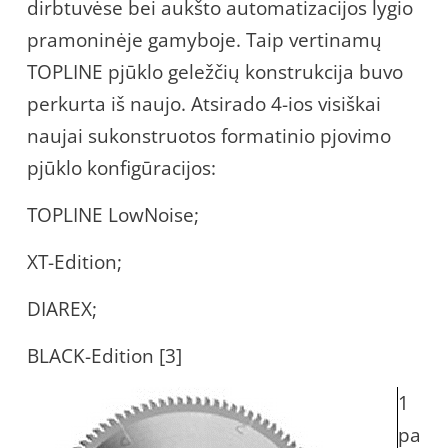
dirbtuvėse bei aukšto automatizacijos lygio
pramoninėje gamyboje. Taip vertinamų
TOPLINE pjūklo geležčių konstrukcija buvo
perkurta iš naujo. Atsirado 4-ios visiškai
naujai sukonstruotos formatinio pjovimo
pjūklo konfigūracijos:
TOPLINE LowNoise;
XT-Edition;
DIAREX;
BLACK-Edition [3]
1
pa