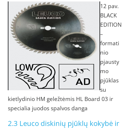
12 pav.
BLACK
EDITION
–
formati
nio
pjausty
mo
pjūklas
su
kietlydinio HM geležtėmis HL Board 03 ir
specialia juodos spalvos danga
2.3 Leuco diskinių pjūklų kokybė ir