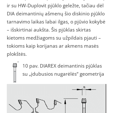
ir su HW-Duplovit pjūklo geležte, tačiau dėl
DIA deimantinių ašmenų šio diskinio pjūklo
tarnavimo laikas labai ilgas, o pjūvio kokybė
– išskirtinai aukšta. Šis pjūklas skirtas
kietoms medžiagoms su užpildais pjauti –
tokioms kaip korijanas ar akmens masės
plokštės.
10 pav. DIAREX deimantinis pjūklas
su „įdubusios nugarėlės“ geometrija