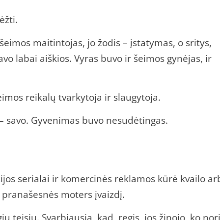
ėžti.
 šeimos maitintojas, jo žodis – įstatymas, o sritys,
o labai aiškios. Vyras buvo ir šeimos gynėjas, ir
mos reikalų tvarkytoja ir slaugytoja.
a – savo. Gyvenimas buvo nesudėtingas.
zijos serialai ir komercinės reklamos kūrė kvailo ar
 pranašesnės moters įvaizdį.
ų teisių. Svarbiausia, kad, regis, jos žinojo, ko nori