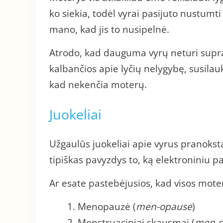
ko siekia, todėl vyrai pasijuto nustumti į
mano, kad jis to nusipelnė.
Atrodo, kad dauguma vyrų neturi supra
kalbančios apie lyčių nelygybę, susilauk
kad nekenčia moterų.
Juokeliai
Užgaulūs juokeliai apie vyrus pranokst
tipiškas pavyzdys to, ką elektroniniu 
Ar esate pastebėjusios, kad visos mote
Menopauzė (
men-opause
)
Menstruaciniai skausmai (
men-s