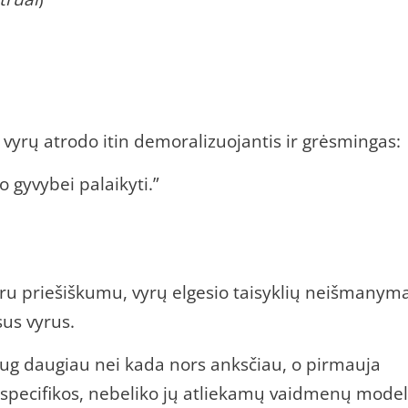
 vyrų atrodo itin demoralizuojantis ir grėsmingas:
o gyvybei palaikyti.”
tviru priešiškumu, vyrų elgesio taisyklių neišmanym
sus vyrus.
daug daugiau nei kada nors anksčiau, o pirmauja
 specifikos, nebeliko jų atliekamų vaidmenų model