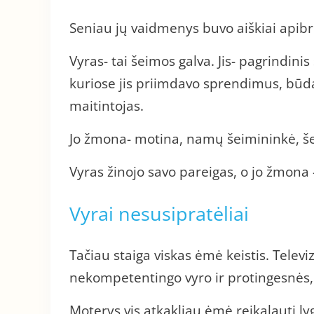
Seniau jų vaidmenys buvo aiškiai apibr
Vyras- tai šeimos galva. Jis- pagrindinis
kuriose jis priimdavo sprendimus, būdav
maitintojas.
Jo žmona- motina, namų šeimininkė, šei
Vyras žinojo savo pareigas, o jo žmon
Vyrai nesusipratėliai
Tačiau staiga viskas ėmė keistis. Televi
nekompetentingo vyro ir protingesnės,
Moterys vis atkakliau ėmė reikalauti lygi