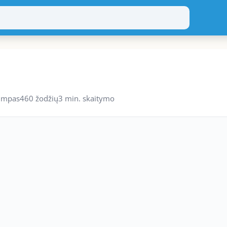
umpas
460 žodžių
3 min. skaitymo