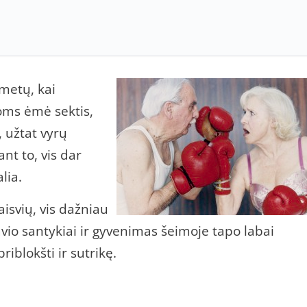
metų, kai
joms ėmė sektis,
 užtat vyrų
nt to, vis dar
lia.
aisvių, vis dažniau
avio santykiai ir gyvenimas šeimoje tapo labai
riblokšti ir sutrikę.