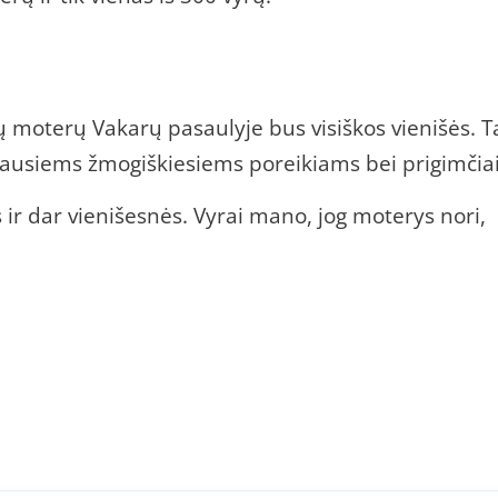
 moterų Vakarų pasaulyje bus visiškos vienišės. T
ausiems žmogiškiesiems poreikiams bei prigimčiai
 ir dar vienišesnės. Vyrai mano, jog moterys nori,