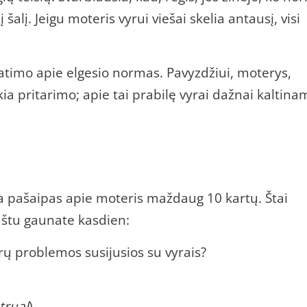
 šalį. Jeigu moteris vyrui viešai skelia antausį, visi
timo apie elgesio normas. Pavyzdžiui, moterys,
ia pritarimo; apie tai prabilę vyrai dažnai kaltinam
a pašaipas apie moteris maždaug 10 kartų. Štai
paštu gaunate kasdien:
rų problemos susijusios su vyrais?
trual
)