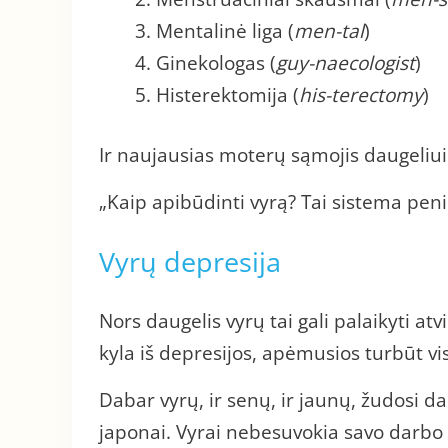
Mentalinė liga (
men-tal
)
Ginekologas (
guy-naecologist
)
Histerektomija (
his-terectomy
)
Ir naujausias moterų sąmojis daugeliui
„Kaip apibūdinti vyrą? Tai sistema peni
Vyrų depresija
Nors daugelis vyrų tai gali palaikyti a
kyla iš depresijos, apėmusios turbūt vi
Dabar vyrų, ir senų, ir jaunų, žudosi 
japonai. Vyrai nebesuvokia savo darbo