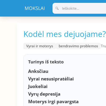
Pereiti
prie
turinio
Kodėl mes dejuojame?
Vyrai ir moterys
bendravimo problemos
Tr
Turinys iš teksto
Anksčiau
Vyrai nesusipratėliai
Juokeliai
Vyrų depresija
Moterys irgi pavargsta