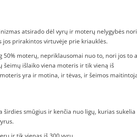
minizmas atsirado dėl vyrų ir moterų nelygybės nor
 jos prirakintos virtuvėje prie kriauklės.
50% moterų, nepriklausomai nuo to, nori jos to 
ų šeimų išlaiko viena moteris ir tik vieną iš
oteris yra ir motina, ir tėvas, ir šeimos maitintoj
 širdies smūgius ir kenčia nuo ligų, kurias sukelia
yrus.
ų ir tik vienas iš 300 vyrų.