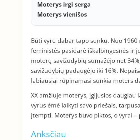
Moterys irgi serga
Moterys vienišos
Būti vyru dabar tapo sunku. Nuo 1960 
feministės pasidarė iškalbingesnės ir 
moterų savižudybių sumažėjo net 34%,
savižudybių padaugėjo iki 16%. Nepaisa
labiausiai rūpinamasi sunkia moters da
XX amžiuje moterys, įgijusios daugiau l
vyrus ėmė laikyti savo priešais, tarpus
įtempti. Moterys buvo piktos, o vyrai – p
Anksčiau