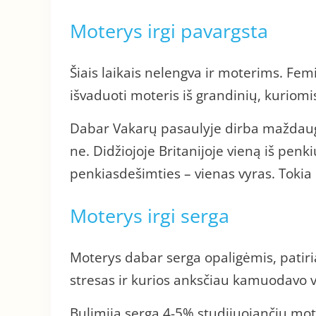
Moterys irgi pavargsta
Šiais laikais nelengva ir moterims. Fe
išvaduoti moteris iš grandinių, kuriomis
Dabar Vakarų pasaulyje dirba maždaug 
ne. Didžiojoje Britanijoje vieną iš penki
penkiasdešimties – vienas vyras. Tokia m
Moterys irgi serga
Moterys dabar serga opaligėmis, patiria
stresas ir kurios anksčiau kamuodavo v
Bulimija serga 4-5% studijuojančių moter