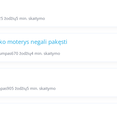
25 žodžių
5 min. skaitymo
 ko moterys negali pakęsti
umpas
670 žodžių
4 min. skaitymo
pas
905 žodžių
5 min. skaitymo