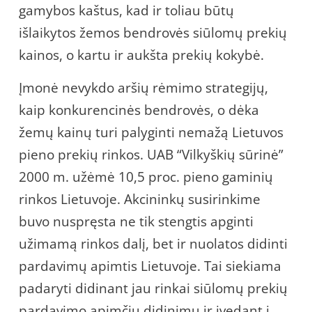
gamybos kaštus, kad ir toliau būtų
išlaikytos žemos bendrovės siūlomų prekių
kainos, o kartu ir aukšta prekių kokybė.
Įmonė nevykdo aršių rėmimo strategijų,
kaip konkurencinės bendrovės, o dėka
žemų kainų turi palyginti nemažą Lietuvos
pieno prekių rinkos. UAB “Vilkyškių sūrinė”
2000 m. užėmė 10,5 proc. pieno gaminių
rinkos Lietuvoje. Akcininkų susirinkime
buvo nuspręsta ne tik stengtis apginti
užimamą rinkos dalį, bet ir nuolatos didinti
pardavimų apimtis Lietuvoje. Tai siekiama
padaryti didinant jau rinkai siūlomų prekių
pardavimo apimčių didinimu ir įvedant į