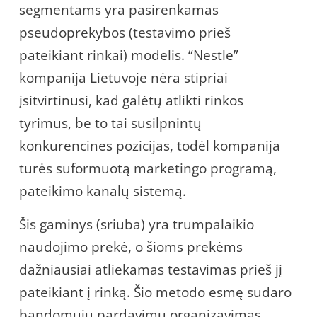
segmentams yra pasirenkamas
pseudoprekybos (testavimo prieš
pateikiant rinkai) modelis. “Nestle”
kompanija Lietuvoje nėra stipriai
įsitvirtinusi, kad galėtų atlikti rinkos
tyrimus, be to tai susilpnintų
konkurencines pozicijas, todėl kompanija
turės suformuotą marketingo programą,
pateikimo kanalų sistemą.
Šis gaminys (sriuba) yra trumpalaikio
naudojimo prekė, o šioms prekėms
dažniausiai atliekamas testavimas prieš jį
pateikiant į rinką. Šio metodo esmę sudaro
bandomųjų pardavimų organizavimas