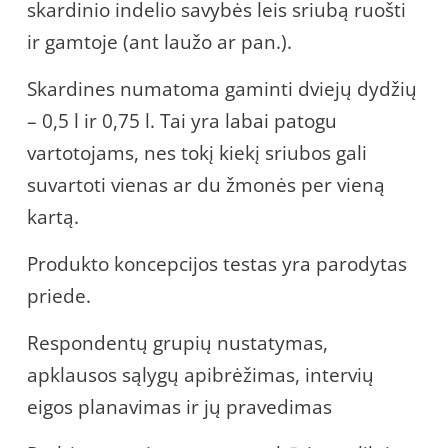
skardinio indelio savybės leis sriubą ruošti
ir gamtoje (ant laužo ar pan.).
Skardines numatoma gaminti dviejų dydžių
– 0,5 l ir 0,75 l. Tai yra labai patogu
vartotojams, nes tokį kiekį sriubos gali
suvartoti vienas ar du žmonės per vieną
kartą.
Produkto koncepcijos testas yra parodytas
priede.
Respondentų grupių nustatymas,
apklausos sąlygų apibrėžimas, intervių
eigos planavimas ir jų pravedimas