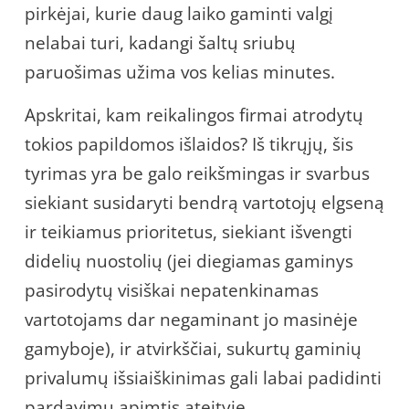
pirkėjai, kurie daug laiko gaminti valgį
nelabai turi, kadangi šaltų sriubų
paruošimas užima vos kelias minutes.
Apskritai, kam reikalingos firmai atrodytų
tokios papildomos išlaidos? Iš tikrųjų, šis
tyrimas yra be galo reikšmingas ir svarbus
siekiant susidaryti bendrą vartotojų elgseną
ir teikiamus prioritetus, siekiant išvengti
didelių nuostolių (jei diegiamas gaminys
pasirodytų visiškai nepatenkinamas
vartotojams dar negaminant jo masinėje
gamyboje), ir atvirkščiai, sukurtų gaminių
privalumų išsiaiškinimas gali labai padidinti
pardavimų apimtis ateityje.