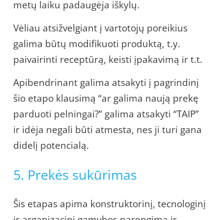
metų laiku padaugėja iškylų.
Vėliau atsižvelgiant į vartotojų poreikius
galima būtų modifikuoti produktą, t.y.
paivairinti receptūrą, keisti įpakavimą ir t.t.
Apibendrinant galima atsakyti į pagrindinį
šio etapo klausimą “ar galima naują prekę
parduoti pelningai?” galima atsakyti “TAIP”
ir idėja negali būti atmesta, nes ji turi gana
didelį potencialą.
5. Prekės sukūrimas
Šis etapas apima konstruktorinį, tecnologinį
ir arganizacinį gamybos parengimą ir