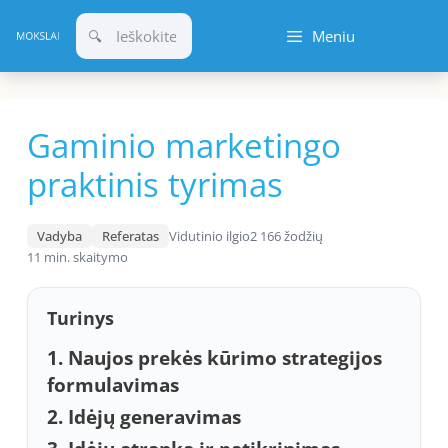
Pereiti
Meniu
prie
turinio
Gaminio marketingo
praktinis tyrimas
Vadyba
Referatas
Vidutinio ilgio
2 166 žodžių
11 min. skaitymo
Turinys
1. Naujos prekės kūrimo strategijos
formulavimas
2. Idėjų generavimas