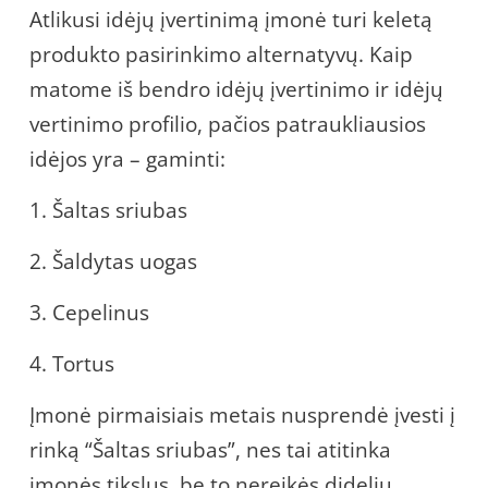
Atlikusi idėjų įvertinimą įmonė turi keletą
produkto pasirinkimo alternatyvų. Kaip
matome iš bendro idėjų įvertinimo ir idėjų
vertinimo profilio, pačios patraukliausios
idėjos yra – gaminti:
1. Šaltas sriubas
2. Šaldytas uogas
3. Cepelinus
4. Tortus
Įmonė pirmaisiais metais nusprendė įvesti į
rinką “Šaltas sriubas”, nes tai atitinka
įmonės tikslus, be to nereikės didelių