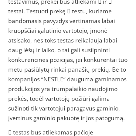
testavimus, prekei bus atliekami  ir 
testai. Testuoti prekę  testu, kuriame
bandomasis pavyzdys vertinamas labai
kruopščiai galutinio vartotojo, įmonė
atsisako, nes toks testas reikalauja labai
daug lėšų ir laiko, o tai gali susilpninti
konkurencines pozicijas, jei konkurentai tuo
metu pasiūlytų rinkai panašių prekių. Be to
kompanijos “NESTLE” dauguma gaminamos
produkcijos yra trumpalaikio naudojimo
prekės, todėl vartotojų požiūrį galima
sužinoti tik vartotojui paragavus gaminio,
įvertinus gaminio pakuotę ir jos patogumą.
 testas bus atliekamas pačioje