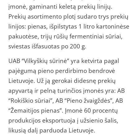
įmonė, gaminanti keletą prekių linijų.
Prekių asortimento plotį sudaro trys prekių
linijos: pienas, išpilstytas 1 litro kartoninėse
pakuotėse, trijų rūšių fermentiniai sūriai,
sviestas išfasuotas po 200 g.
UAB “Vilkyškių sūrinė” yra ketvirta pagal
pajėgumą pieno perdirbimo bendrovė
Lietuvoje. Už ją gerokai didesnę prekių
apyvartą ir pelną turinčios įmonės yra: AB
“Rokiškio sūriai”, AB “Pieno žvaigždės”, AB
“Žemaitijos pienas”. Įmonė 60 procentų
produkcijos eksportuoja į užsienio šalis,
likusią dalį parduoda Lietuvoje.