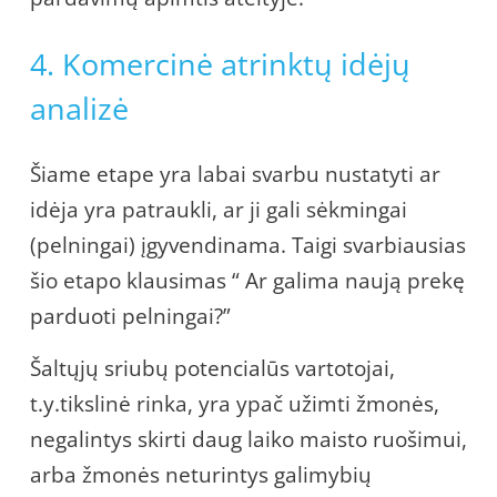
4. Komercinė atrinktų idėjų
analizė
Šiame etape yra labai svarbu nustatyti ar
idėja yra patraukli, ar ji gali sėkmingai
(pelningai) įgyvendinama. Taigi svarbiausias
šio etapo klausimas “ Ar galima naują prekę
parduoti pelningai?”
Šaltųjų sriubų potencialūs vartotojai,
t.y.tikslinė rinka, yra ypač užimti žmonės,
negalintys skirti daug laiko maisto ruošimui,
arba žmonės neturintys galimybių