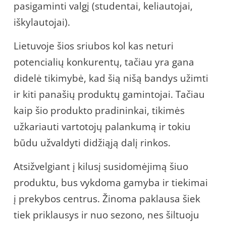
pasigaminti valgį (studentai, keliautojai,
iškylautojai).
Lietuvoje šios sriubos kol kas neturi
potencialių konkurentų, tačiau yra gana
didelė tikimybė, kad šią nišą bandys užimti
ir kiti panašių produktų gamintojai. Tačiau
kaip šio produkto pradininkai, tikimės
užkariauti vartotojų palankumą ir tokiu
būdu užvaldyti didžiąją dalį rinkos.
Atsižvelgiant į kilusį susidomėjimą šiuo
produktu, bus vykdoma gamyba ir tiekimai
į prekybos centrus. Žinoma paklausa šiek
tiek priklausys ir nuo sezono, nes šiltuoju