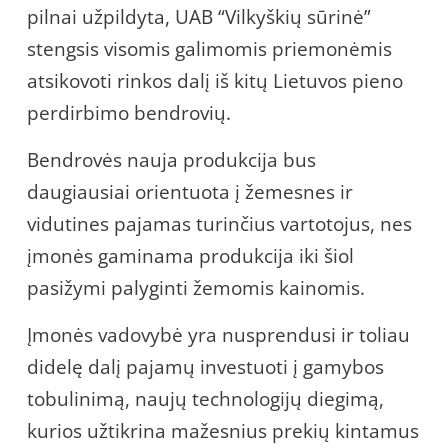
pilnai užpildyta, UAB “Vilkyškių sūrinė”
stengsis visomis galimomis priemonėmis
atsikovoti rinkos dalį iš kitų Lietuvos pieno
perdirbimo bendrovių.
Bendrovės nauja produkcija bus
daugiausiai orientuota į žemesnes ir
vidutines pajamas turinčius vartotojus, nes
įmonės gaminama produkcija iki šiol
pasižymi palyginti žemomis kainomis.
Įmonės vadovybė yra nusprendusi ir toliau
didelę dalį pajamų investuoti į gamybos
tobulinimą, naujų technologijų diegimą,
kurios užtikrina mažesnius prekių kintamus