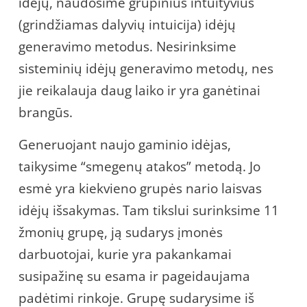
idėjų, naudosime grupinius intuityvius
(grindžiamas dalyvių intuicija) idėjų
generavimo metodus. Nesirinksime
sisteminių idėjų generavimo metodų, nes
jie reikalauja daug laiko ir yra ganėtinai
brangūs.
Generuojant naujo gaminio idėjas,
taikysime “smegenų atakos” metodą. Jo
esmė yra kiekvieno grupės nario laisvas
idėjų išsakymas. Tam tikslui surinksime 11
žmonių grupę, ją sudarys įmonės
darbuotojai, kurie yra pakankamai
susipažinę su esama ir pageidaujama
padėtimi rinkoje. Grupę sudarysime iš