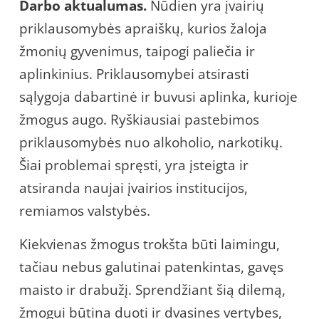
Darbo aktualumas
.
Nūdien yra įvairių
priklausomybės apraiškų, kurios žaloja
žmonių gyvenimus, taipogi paliečia ir
aplinkinius. Priklausomybei atsirasti
sąlygoja dabartinė ir buvusi aplinka, kurioje
žmogus augo. Ryškiausiai pastebimos
priklausomybės nuo alkoholio, narkotikų.
Šiai problemai spręsti, yra įsteigta ir
atsiranda naujai įvairios institucijos,
remiamos valstybės.
Kiekvienas žmogus trokšta būti laimingu,
tačiau nebus galutinai patenkintas, gavęs
maisto ir drabužį. Sprendžiant šią dilemą,
žmogui būtina duoti ir dvasines vertybes,