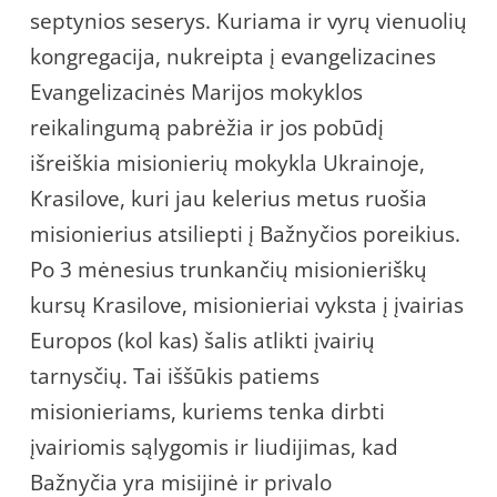
septynios seserys. Kuriama ir vyrų vienuolių
kongregacija, nukreipta į evangelizacines
Evangelizacinės Marijos mokyklos
reikalingumą pabrėžia ir jos pobūdį
išreiškia misionierių mokykla Ukrainoje,
Krasilove, kuri jau kelerius metus ruošia
misionierius atsiliepti į Bažnyčios poreikius.
Po 3 mėnesius trunkančių misionieriškų
kursų Krasilove, misionieriai vyksta į įvairias
Europos (kol kas) šalis atlikti įvairių
tarnysčių. Tai iššūkis patiems
misionieriams, kuriems tenka dirbti
įvairiomis sąlygomis ir liudijimas, kad
Bažnyčia yra misijinė ir privalo