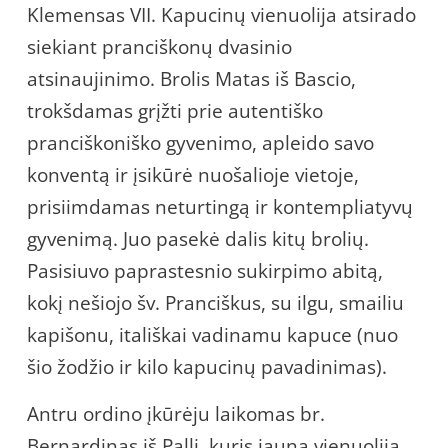
Klemensas VII. Kapucinų vienuolija atsirado
siekiant pranciškonų dvasinio
atsinaujinimo. Brolis Matas iš Bascio,
trokšdamas grįžti prie autentiško
pranciškoniško gyvenimo, apleido savo
konventą ir įsikūrė nuošalioje vietoje,
prisiimdamas neturtingą ir kontempliatyvų
gyvenimą. Juo pasekė dalis kitų brolių.
Pasisiuvo paprastesnio sukirpimo abitą,
kokį nešiojo šv. Pranciškus, su ilgu, smailiu
kapišonu, itališkai vadinamu kapuce (nuo
šio žodžio ir kilo kapucinų pavadinimas).
Antru ordino įkūrėju laikomas br.
Bernardinas iš Palli, kuris jauną vienuoliją,