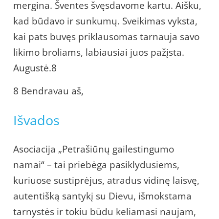
mergina. Šventes švęsdavome kartu. Aišku,
kad būdavo ir sunkumų. Sveikimas vyksta,
kai pats buvęs priklausomas tarnauja savo
likimo broliams, labiausiai juos pažįsta.
Augustė.8
8 Bendravau aš,
Išvados
Asociacija „Petrašiūnų gailestingumo
namai“ – tai priebėga pasiklydusiems,
kuriuose sustiprėjus, atradus vidinę laisvę,
autentišką santykį su Dievu, išmokstama
tarnystės ir tokiu būdu keliamasi naujam,