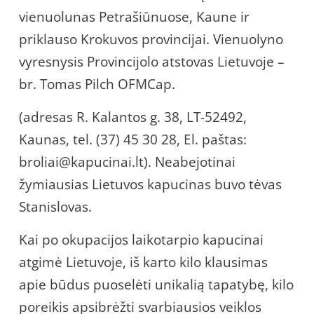
vienuolunas Petrašiūnuose, Kaune ir
priklauso Krokuvos provincijai. Vienuolyno
vyresnysis Provincijolo atstovas Lietuvoje –
br. Tomas Pilch OFMCap.
(adresas R. Kalantos g. 38, LT-52492,
Kaunas, tel. (37) 45 30 28, El. paštas:
broliai@kapucinai.lt). Neabejotinai
žymiausias Lietuvos kapucinas buvo tėvas
Stanislovas.
Kai po okupacijos laikotarpio kapucinai
atgimė Lietuvoje, iš karto kilo klausimas
apie būdus puoselėti unikalią tapatybę, kilo
poreikis apsibrėžti svarbiausios veiklos