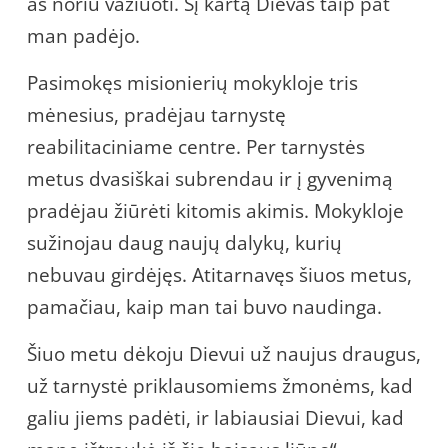
aš noriu važiuoti. Šį kartą Dievas taip pat
man padėjo.
Pasimokęs misionierių mokykloje tris
mėnesius, pradėjau tarnystę
reabilitaciniame centre. Per tarnystės
metus dvasiškai subrendau ir į gyvenimą
pradėjau žiūrėti kitomis akimis. Mokykloje
sužinojau daug naujų dalykų, kurių
nebuvau girdėjęs. Atitarnavęs šiuos metus,
pamačiau, kaip man tai buvo naudinga.
Šiuo metu dėkoju Dievui už naujus draugus,
už tarnystė priklausomiems žmonėms, kad
galiu jiems padėti, ir labiausiai Dievui, kad