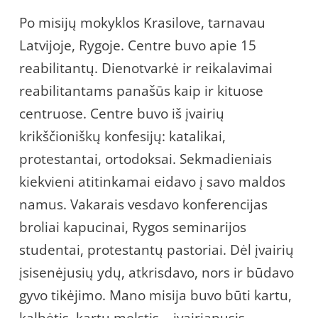
Po misijų mokyklos Krasilove, tarnavau
Latvijoje, Rygoje. Centre buvo apie 15
reabilitantų. Dienotvarkė ir reikalavimai
reabilitantams panašūs kaip ir kituose
centruose. Centre buvo iš įvairių
krikščioniškų konfesijų: katalikai,
protestantai, ortodoksai. Sekmadieniais
kiekvieni atitinkamai eidavo į savo maldos
namus. Vakarais vesdavo konferencijas
broliai kapucinai, Rygos seminarijos
studentai, protestantų pastoriai. Dėl įvairių
įsisenėjusių ydų, atkrisdavo, nors ir būdavo
gyvo tikėjimo. Mano misija buvo būti kartu,
kalbėtis, kartu melstis – įvairiapusis