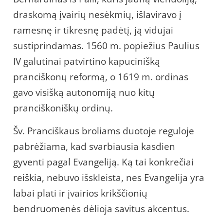
draskomą įvairių nesėkmių, išlaviravo į
ramesnę ir tikresnę padėtį, ją vidujai
sustiprindamas. 1560 m. popiežius Paulius
IV galutinai patvirtino kapucinišką
pranciškonų reformą, o 1619 m. ordinas
gavo visišką autonomiją nuo kitų
pranciškoniškų ordinų.
Šv. Pranciškaus broliams duotoje reguloje
pabrėžiama, kad svarbiausia kasdien
gyventi pagal Evangeliją. Ką tai konkrečiai
reiškia, nebuvo išskleista, nes Evangelija yra
labai plati ir įvairios krikščionių
bendruomenės dėlioja savitus akcentus.