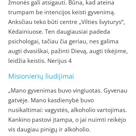
žmonės gali atsigauti. Būna, kad ateina
trumpam be intencijos keisti gyvenimą.
Anksčiau teko būti centre „Vilties švyturys“,
Kėdainiuose. Ten daugiausiai padeda
psichologai, tačiau čia geriau, nes galima
augti dvasiškai, pažinti Dievą, augti tikėjime,
leidžia keistis. Nerijus 4
Misionierių liudijimai
„Mano gyvenimas buvo vingiuotas. Gyvenau
gatvėje. Mano kasdienybė buvo
nusikaltimai: vagystės, alkoholio vartojimas.
Kankino pastovi įtampa, o jai nuimti reikėjo
vis daugiau pinigų ir alkoholio.