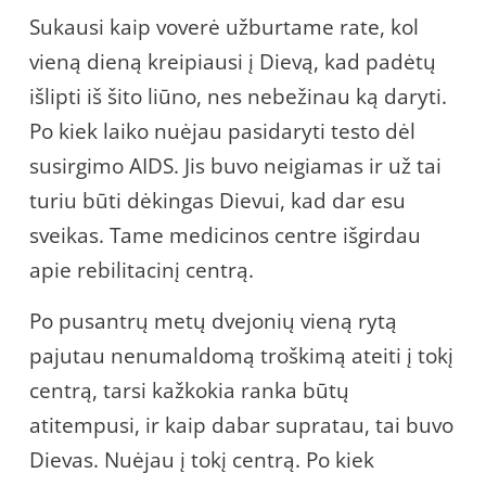
Sukausi kaip voverė užburtame rate, kol
vieną dieną kreipiausi į Dievą, kad padėtų
išlipti iš šito liūno, nes nebežinau ką daryti.
Po kiek laiko nuėjau pasidaryti testo dėl
susirgimo AIDS. Jis buvo neigiamas ir už tai
turiu būti dėkingas Dievui, kad dar esu
sveikas. Tame medicinos centre išgirdau
apie rebilitacinį centrą.
Po pusantrų metų dvejonių vieną rytą
pajutau nenumaldomą troškimą ateiti į tokį
centrą, tarsi kažkokia ranka būtų
atitempusi, ir kaip dabar supratau, tai buvo
Dievas. Nuėjau į tokį centrą. Po kiek