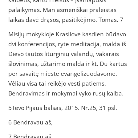
palaikymas. Man asmeniškai praleistas
laikas davė drąsos, pasitikėjimo. Tomas. 7
Misijų mokykloje Krasilove kasdien būdavo
dvi konferencijos, ryte meditacija, malda iš
Dievo tautos liturginių valandų, vakarais
šlovinimas, užtarimo malda ir kt. Du kartus
per savaitę mieste evangelizuodavome.
Vėliau visa tai reikėjo vesti patiems.
Bendravimas ir mokymai vyko rusų kalba.
5Tėvo Pijaus balsas, 2015. Nr.25, 31 psl.
6 Bendravau aš,
7 Bendravau aš,