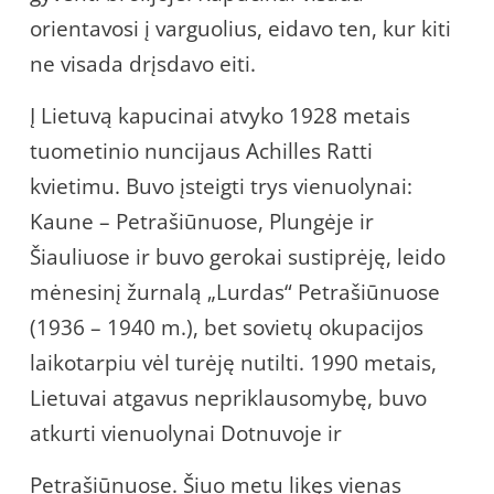
orientavosi į varguolius, eidavo ten, kur kiti
ne visada drįsdavo eiti.
Į Lietuvą kapucinai atvyko 1928 metais
tuometinio nuncijaus Achilles Ratti
kvietimu. Buvo įsteigti trys vienuolynai:
Kaune – Petrašiūnuose, Plungėje ir
Šiauliuose ir buvo gerokai sustiprėję, leido
mėnesinį žurnalą „Lurdas“ Petrašiūnuose
(1936 – 1940 m.), bet sovietų okupacijos
laikotarpiu vėl turėję nutilti. 1990 metais,
Lietuvai atgavus nepriklausomybę, buvo
atkurti vienuolynai Dotnuvoje ir
Petrašiūnuose. Šiuo metu likęs vienas