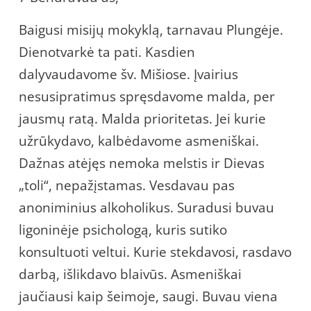
Baigusi misijų mokyklą, tarnavau Plungėje.
Dienotvarkė ta pati. Kasdien
dalyvaudavome šv. Mišiose. Įvairius
nesusipratimus spręsdavome malda, per
jausmų ratą. Malda prioritetas. Jei kurie
užrūkydavo, kalbėdavome asmeniškai.
Dažnas atėjęs nemoka melstis ir Dievas
„toli“, nepažįstamas. Vesdavau pas
anoniminius alkoholikus. Suradusi buvau
ligoninėje psichologą, kuris sutiko
konsultuoti veltui. Kurie stekdavosi, rasdavo
darbą, išlikdavo blaivūs. Asmeniškai
jaučiausi kaip šeimoje, saugi. Buvau viena