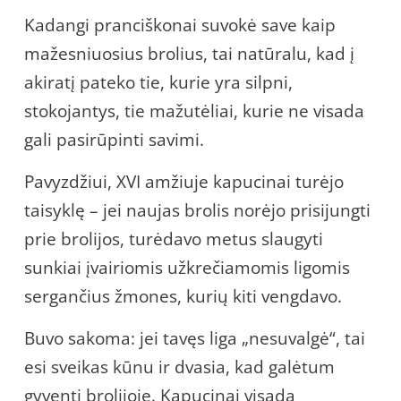
Kadangi pranciškonai suvokė save kaip
mažesniuosius brolius, tai natūralu, kad į
akiratį pateko tie, kurie yra silpni,
stokojantys, tie mažutėliai, kurie ne visada
gali pasirūpinti savimi.
Pavyzdžiui, XVI amžiuje kapucinai turėjo
taisyklę – jei naujas brolis norėjo prisijungti
prie brolijos, turėdavo metus slaugyti
sunkiai įvairiomis užkrečiamomis ligomis
sergančius žmones, kurių kiti vengdavo.
Buvo sakoma: jei tavęs liga „nesuvalgė“, tai
esi sveikas kūnu ir dvasia, kad galėtum
gyventi brolijoje. Kapucinai visada