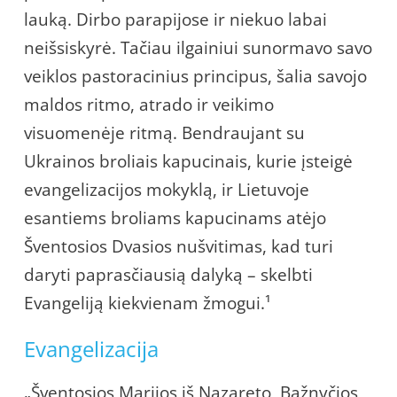
lauką. Dirbo parapijose ir niekuo labai
neišsiskyrė. Tačiau ilgainiui sunormavo savo
veiklos pastoracinius principus, šalia savojo
maldos ritmo, atrado ir veikimo
visuomenėje ritmą. Bendraujant su
Ukrainos broliais kapucinais, kurie įsteigė
evangelizacijos mokyklą, ir Lietuvoje
esantiems broliams kapucinams atėjo
Šventosios Dvasios nušvitimas, kad turi
daryti paprasčiausią dalyką – skelbti
Evangeliją kiekvienam žmogui.¹
Evangelizacija
„Šventosios Marijos iš Nazareto, Bažnyčios