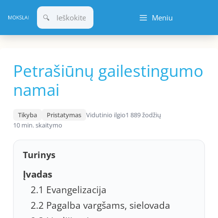
Pereiti
Meniu
prie
turinio
Petrašiūnų gailestingumo
namai
Tikyba
Pristatymas
Vidutinio ilgio
1 889 žodžių
10 min. skaitymo
Turinys
Įvadas
2.1 Evangelizacija
2.2 Pagalba vargšams, sielovada