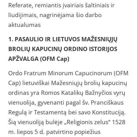
Referate, remiantis įvairiais šaltiniais ir
liudijimais, nagrinėjama šio darbo
aktualumas
1. PASAULIO IR LIETUVOS MAŽESNIŲJŲ
BROLIŲ KAPUCINŲ ORDINO ISTORIJOS
APŽVALGA
(OFM Cap)
Ordo Fratrum Minorum Capucinorum (OFM
Cap) lietuviškai Mažesniųjų brolių kapucinų
ordinas yra Romos Katalikų Bažnyčios vyrų
vienuolija, gyvenanti pagal šv. Pranciškaus
Regulą ir Testamentą bei savo Konstituciją.
Šią vienuoliją bulėje „Religionis zelus“ 1528
m. liepos 5 d. patvirtino popiežius