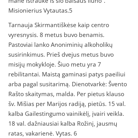
mane ištraukė iš šio baisaus liūno“.
Misionierius Vytautas.5
Tarnauja Skirmantiškėse kaip centro
vyresnysis. 8 metus buvo benamis.
Pastoviai lanko Anoniminių alkoholikų
susirinkimus. Prieš dvejus metus buvo
misijų mokykloje. Šiuo metu yra 7
rebilitantai. Maistą gaminasi patys paeiliui
arba pagal susitarimą. Dienotvarkė: Švento
Rašto skaitymas, malda. Per pietus klauso
šv. Mišias per Marijos radiją, pietūs. 15 val.
kalba Gailestingumo vainikėlį, įvairi veikla.
18 val. dažniausiai kalba Rožinį, jausmų
ratas, vakarienė. Vytas. 6