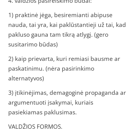
4. valdžios pasireiškimo būdai:
1) praktinė jėga, besiremianti abipuse
nauda, tai yra, kai paklūstantieji už tai, kad
pakluso gauna tam tikrą atlygį. (gero
susitarimo būdas)
2) kaip prievarta, kuri remiasi bausme ar
paskatinimu. (nėra pasirinkimo
alternatyvos)
3) įtikinėjimas, demagoginė propaganda ar
argumentuoti įsakymai, kuriais
pasiekiamas paklusimas.
VALDŽIOS FORMOS.