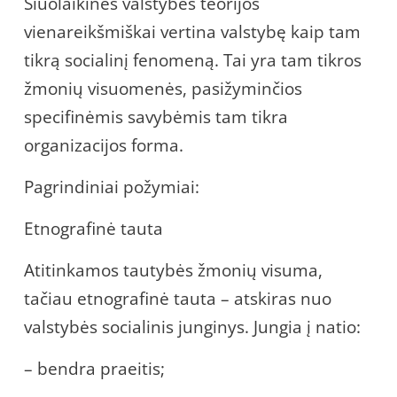
Šiuolaikinės valstybės teorijos
vienareikšmiškai vertina valstybę kaip tam
tikrą socialinį fenomeną. Tai yra tam tikros
žmonių visuomenės, pasižyminčios
specifinėmis savybėmis tam tikra
organizacijos forma.
Pagrindiniai požymiai:
Etnografinė tauta
Atitinkamos tautybės žmonių visuma,
tačiau etnografinė tauta – atskiras nuo
valstybės socialinis junginys. Jungia į natio:
– bendra praeitis;