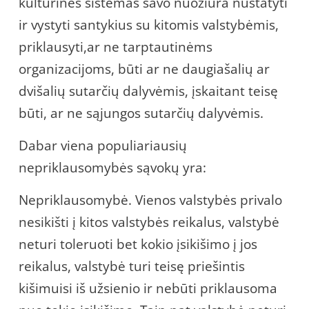
kultūrines sistemas savo nuožiūra nustatyti
ir vystyti santykius su kitomis valstybėmis,
priklausyti,ar ne tarptautinėms
organizacijoms, būti ar ne daugiašalių ar
dvišalių sutarčių dalyvėmis, įskaitant teisę
būti, ar ne sąjungos sutarčių dalyvėmis.
Dabar viena populiariausių
nepriklausomybės sąvokų yra:
Nepriklausomybė. Vienos valstybės privalo
nesikišti į kitos valstybės reikalus, valstybė
neturi toleruoti bet kokio įsikišimo į jos
reikalus, valstybė turi teisę priešintis
kišimuisi iš užsienio ir nebūti priklausoma