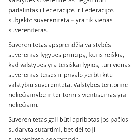
Valstybės suverenitetas negali būti
padalintas į Federacijos ir Federacijos
subjekto suverenitetą – yra tik vienas
suverenitetas.
Suverenitetas apsprendžia valstybės
suverenias lygybės principą, kuris reiškia,
kad valstybės yra teisiškai lygios, turi vienas
suverenias teises ir privalo gerbti kitų
valstybių suverenitetą. Valstybės teritorinė
neliečiamybė ir teritorinis vientisumas yra
neliečiami.
Suverenitetas gali būti apribotas jos pačios
sudaryta sutartimi, bet dėl to ji
suvereniteto nepraranda.