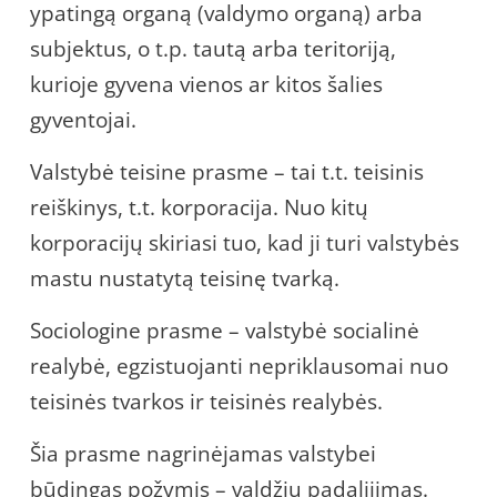
ypatingą organą (valdymo organą) arba
subjektus, o t.p. tautą arba teritoriją,
kurioje gyvena vienos ar kitos šalies
gyventojai.
Valstybė teisine prasme – tai t.t. teisinis
reiškinys, t.t. korporacija. Nuo kitų
korporacijų skiriasi tuo, kad ji turi valstybės
mastu nustatytą teisinę tvarką.
Sociologine prasme – valstybė socialinė
realybė, egzistuojanti nepriklausomai nuo
teisinės tvarkos ir teisinės realybės.
Šia prasme nagrinėjamas valstybei
būdingas požymis – valdžių padalijimas.