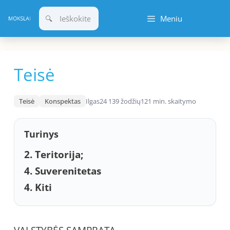
Pereiti
Meniu
prie
turinio
Teisė
Teisė
Konspektas
Ilgas
24 139 žodžių
121 min. skaitymo
Turinys
2. Teritorija;
4. Suverenitetas
4. Kiti