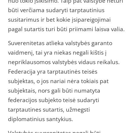
nuo tokio įsikišimo. Taip pat valstybė neturi
būti verčiama sudaryti tarptautinius
susitarimus ir bet kokie įsipareigojimai
pagal sutartis turi būti priimami laisva valia.
Suverenitetas atlieka valstybės garanto
vaidmenį, tai yra niekas negali kištis į
nepriklausomos valstybės vidaus reikalus.
Federacija yra tarptautinės teisės
subjektas, o jos nariai nėra tokiais pat
subjektais, nors gali būti numatyta
federacijos subjekto teisė sudaryti
tarptautines sutartis, užmegsti
diplomatinius santykius.