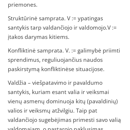
priemones.
Struktūrinė samprata. V := ypatingas
santykis tarp valdančiojo ir valdomojo.V :=
įtakos darymas kitiems.
Konfliktinė samprata. V. := galimybė priimti
sprendimus, reguliuojančius naudos
paskirstymą konfliktinėse situacijose.
Valdžia – viešpatavimo ir pavaldumo
santykis, kuriam esant valia ir veiksmai
vienų asmenų dominuoja kitų (pavaldinių)
valios ir veiksmų atžvilgiu. Taip pat
valdančiojo sugebėjimas primesti savo valią
valdomajam, o pastarojo paklusimas