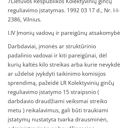
7Lietuvos Respublikos Kolektyvinių ginčų
reguliavimo įstatymas. 1992 03 17 d., Nr. I-I-
2386, Vilnius.
I.IV Įmonių vadovų ir pareigūnų atsakomybė
Darbdaviai, įmonės ar struktūrinio
padalinio vadovai ir kiti pareigūnai, dėl
kurių kaltės kilo streikas arba kurie nevykdė
ar uždelsė įvykdyti taikinimo komisijos
sprendimą, pažeidė LR Kolektyvinių ginčų
reguliavimo įstatymo 15 straipsnio (
darbdavio draudžiami veiksmai streiko
metu ) reikalavimus, gali būti traukiami
įstatymų nustatyta tvarka drausminėn,