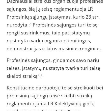
Dažniausiai streikus organizuoja profesinės
sąjungos, šią jų teisę reglamentuoja LR
Profesinių sąjungų įstatymas, kurio 23 str.
nurodyta :” Profesinės sąjungos turi teisę
rengti susirinkimus, taip pat įstatymų
nustatyta tvarka organizuoti mitingus,
demonstracijas ir kitus masinius renginius.
Profesinės sąjungos, gindamos savo narių
teises, įstatymų nustatyta tvarka turi teisę
skelbti streiką”.³
Konstitucinė darbuotojų teisė streikuoti bei
profesinių sąjungų teisė skelbti streiką
reglamentuojama LR Kolektyvinių ginčų