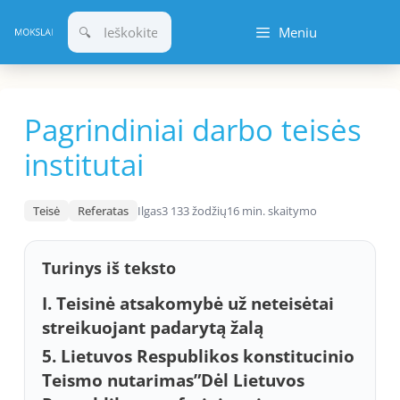
Pereiti
Meniu
prie
turinio
Pagrindiniai darbo teisės
institutai
Teisė
Referatas
Ilgas
3 133 žodžių
16 min. skaitymo
Turinys iš teksto
I. Teisinė atsakomybė už neteisėtai
streikuojant padarytą žalą
5. Lietuvos Respublikos konstitucinio
Teismo nutarimas”Dėl Lietuvos