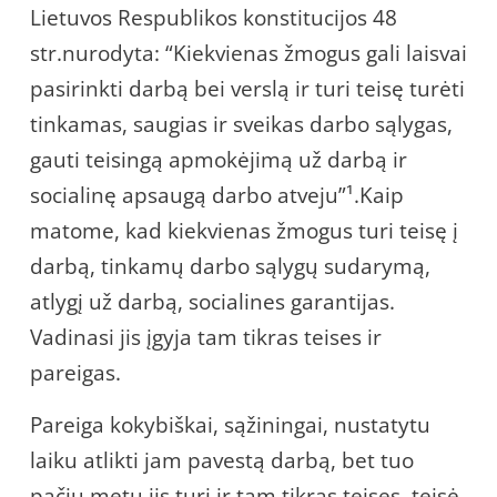
Lietuvos Respublikos konstitucijos 48
str.nurodyta: “Kiekvienas žmogus gali laisvai
pasirinkti darbą bei verslą ir turi teisę turėti
tinkamas, saugias ir sveikas darbo sąlygas,
gauti teisingą apmokėjimą už darbą ir
socialinę apsaugą darbo atveju”¹.Kaip
matome, kad kiekvienas žmogus turi teisę į
darbą, tinkamų darbo sąlygų sudarymą,
atlygį už darbą, socialines garantijas.
Vadinasi jis įgyja tam tikras teises ir
pareigas.
Pareiga kokybiškai, sąžiningai, nustatytu
laiku atlikti jam pavestą darbą, bet tuo
pačiu metu jis turi ir tam tikras teises, teisė