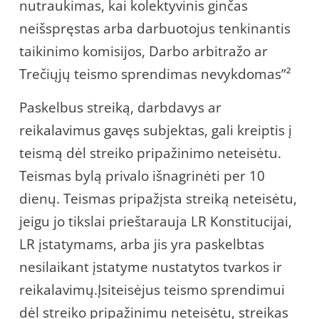
nutraukimas, kai kolektyvinis ginčas
neišspręstas arba darbuotojus tenkinantis
taikinimo komisijos, Darbo arbitražo ar
Trečiųjų teismo sprendimas nevykdomas”²
Paskelbus streiką, darbdavys ar
reikalavimus gavęs subjektas, gali kreiptis į
teismą dėl streiko pripažinimo neteisėtu.
Teismas bylą privalo išnagrinėti per 10
dienų. Teismas pripažįsta streiką neteisėtu,
jeigu jo tikslai prieštarauja LR Konstitucijai,
LR įstatymams, arba jis yra paskelbtas
nesilaikant įstatyme nustatytos tvarkos ir
reikalavimų.Įsiteisėjus teismo sprendimui
dėl streiko pripažinimu neteisėtu, streikas