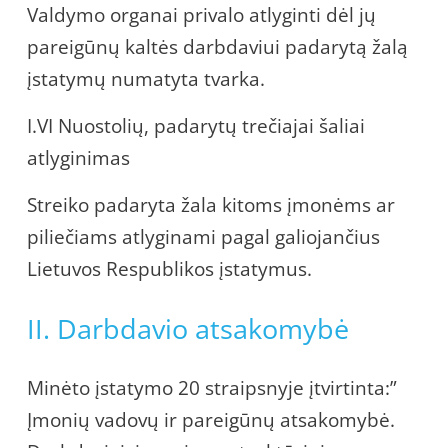
Valdymo organai privalo atlyginti dėl jų
pareigūnų kaltės darbdaviui padarytą žalą
įstatymų numatyta tvarka.
I.VI Nuostolių, padarytų trečiajai šaliai
atlyginimas
Streiko padaryta žala kitoms įmonėms ar
piliečiams atlyginami pagal galiojančius
Lietuvos Respublikos įstatymus.
II. Darbdavio atsakomybė
Minėto įstatymo 20 straipsnyje įtvirtinta:”
Įmonių vadovų ir pareigūnų atsakomybė.