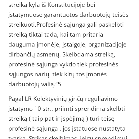
streiką kyla iš Konstitucijoje bei
įstatymuose garantuotos darbuotojų teisės
streikuoti.Profesinė sąjunga gali paskelbti
streiką tiktai tada, kai tam pritaria
dauguma įmonėje, įstaigoje, organizacijoje
dirbančių asmenų. Skelbdama streiką,
profesinė sąjunga vykdo tiek profesinės
sąjungos narių, tiek kitų tos įmonės
darbuotojų valią.”5
Pagal LR Kolektyvinių ginčų reguliavimo
įstatymo 10 str., priimti sprendimą skelbti
streiką ( taip pat ir įspėjimą ) turi teisę
profesinė sąjunga , jos įstatuose nustatyta
tvarka. Strikas skelbimas, jeigu sprendimui