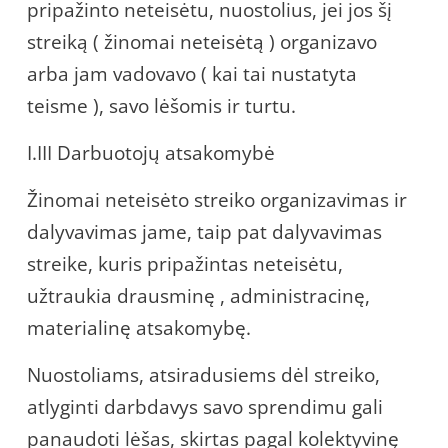
pripažinto neteisėtu, nuostolius, jei jos šį
streiką ( žinomai neteisėtą ) organizavo
arba jam vadovavo ( kai tai nustatyta
teisme ), savo lėšomis ir turtu.
I.III Darbuotojų atsakomybė
Žinomai neteisėto streiko organizavimas ir
dalyvavimas jame, taip pat dalyvavimas
streike, kuris pripažintas neteisėtu,
užtraukia drausminę , administracinę,
materialinę atsakomybę.
Nuostoliams, atsiradusiems dėl streiko,
atlyginti darbdavys savo sprendimu gali
panaudoti lėšas, skirtas pagal kolektyvinę