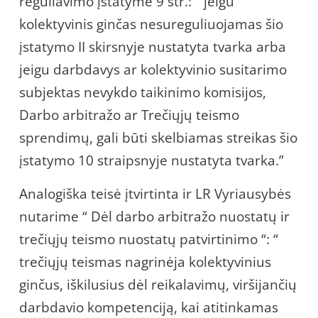
reguliavimo įstatyme 9 str.: “ jeigu
kolektyvinis ginčas nesureguliuojamas šio
įstatymo II skirsnyje nustatyta tvarka arba
jeigu darbdavys ar kolektyvinio susitarimo
subjektas nevykdo taikinimo komisijos,
Darbo arbitražo ar Trečiųjų teismo
sprendimų, gali būti skelbiamas streikas šio
įstatymo 10 straipsnyje nustatyta tvarka.”
Analogiška teisė įtvirtinta ir LR Vyriausybės
nutarime “ Dėl darbo arbitražo nuostatų ir
trečiųjų teismo nuostatų patvirtinimo “: “
trečiųjų teismas nagrinėja kolektyvinius
ginčus, iškilusius dėl reikalavimų, viršijančių
darbdavio kompetenciją, kai atitinkamas