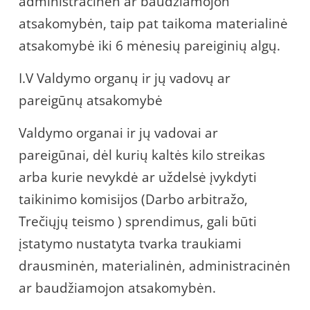
administracinėn ar baudžiamojon
atsakomybėn, taip pat taikoma materialinė
atsakomybė iki 6 mėnesių pareiginių algų.
I.V Valdymo organų ir jų vadovų ar
pareigūnų atsakomybė
Valdymo organai ir jų vadovai ar
pareigūnai, dėl kurių kaltės kilo streikas
arba kurie nevykdė ar uždelsė įvykdyti
taikinimo komisijos (Darbo arbitražo,
Trečiųjų teismo ) sprendimus, gali būti
įstatymo nustatyta tvarka traukiami
drausminėn, materialinėn, administracinėn
ar baudžiamojon atsakomybėn.