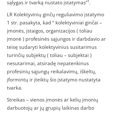
sąlygas ir tvarką nustato įstatymas”¹.
LR Kolektyvinių ginčų reguliavimo įstatymo
1 str. pasakyta, kad “ kolektyviniai ginčai –
įmonės, įstaigos, organizacijos ( toliau
įmonė ) profesinės sąjungos ir darbdavio ar
teisę sudaryti kolektyvinius susitarimus
turinčių subjektų ( toliau – subjektai )
nesutarimai, atsiradę nepatenkinus
profesinių sąjungų reikalavimų, iškeltų,
įformintų ir įteiktų šio įstatymo nustatyta
tvarka.
Streikas – vienos įmonės ar kelių įmonių
darbuotojų ar jų grupių laikinas darbo