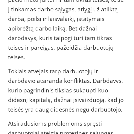
į tinkamas darbo sąlygas, atlygį už atliktą
darbą, poilsį ir laisvalaikį, įstatymais
apibrėžtą darbo laiką. Bet dažnai
darbdavys, kuris taipogi turi tam tikras
teises ir pareigas, pažeidžia darbuotojų
teises.
Tokiais atvejais tarp darbuotojų ir
darbdavio atsiranda konfliktas. Darbdavys,
kurio pagrindinis tikslas sukaupti kuo
didesnį kapitalą, dažnai įsivaizduoją, kad jo
teisės yra daug didesnės negu darbuotojo.
Atsiradusioms problemoms spręsti
darbuotojai steigia profesines sąjungas,