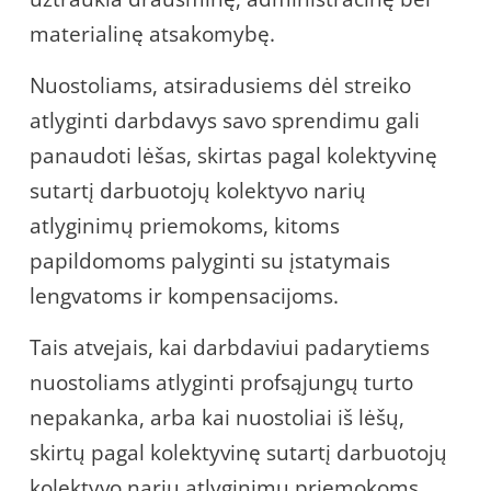
materialinę atsakomybę.
Nuostoliams, atsiradusiems dėl streiko
atlyginti darbdavys savo sprendimu gali
panaudoti lėšas, skirtas pagal kolektyvinę
sutartį darbuotojų kolektyvo narių
atlyginimų priemokoms, kitoms
papildomoms palyginti su įstatymais
lengvatoms ir kompensacijoms.
Tais atvejais, kai darbdaviui padarytiems
nuostoliams atlyginti profsąjungų turto
nepakanka, arba kai nuostoliai iš lėšų,
skirtų pagal kolektyvinę sutartį darbuotojų
kolektyvo narių atlyginimų priemokoms,