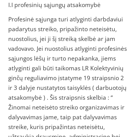
I.I profesinių sąjungų atsakomybė
Profesinė sąjunga turi atlyginti darbdaviui
padarytus streiko, pripažinto neteisėtu,
nuostolius, jei ji šį streiką skelbė ar jam
vadovavo. Jei nuostolius atlyginti profesinės
sąjungos lėšų ir turto nepakanka, jiems
atlyginti gali būti taikomas LR Kolektyvinių
ginčų reguliavimo įstatyme 19 straipsnio 2
ir 3 dalyje nustatytos taisyklės ( darbuotojų
atsakomybė ) . Šis straipsnis skelbia : “
Žinomai neteisėto streiko organizavimas ir
dalyvavimas jame, taip pat dalyvavimas
streike, kuris pripažintas neteisėtu,
užtraukia drausminę, administracinę bei