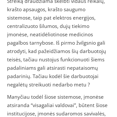
Streiką draudžiama skelbti vidaus reikalų,
krašto apsaugos, krašto saugumo
sistemose, taip pat elektros energijos,
centralizuoto šilumos, dujų tiekimo
įmonėse, neatidėliotinose medicinos
pagalbos tarnybose. Iš pirmo žvilgsnio gali
atrodyti, kad pažeidžiamos šių darbuotojų
teisės, tačiau nustojus funkcionuoti šiems
padaliniams gali atsirasti nepataisomų
padarinių. Tačiau kodėl šie darbuotojai
negalėtų streikuoti nedarbo metu ?
Manyčiau todėl šiose sistemose, įmonėse
atsiranda “visagaliai valdovai”, būtent šiose
institucijose, įmonės sudaromos savivalės,