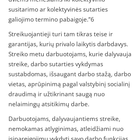
susitarimo ar kolektyvinės sutarties
galiojimo termino pabaigoje.”6
Streikuojantieji turi tam tikras teise ir
garantijas, kurių privalo laikytis darbdavys.
Streiko metu darbuotojams, kurie dalyvauja
streike, darbo sutarties vykdymas
sustabdomas, išsaugant darbo stažą, darbo
vietas, aprūpinimą pagal valstybinį socialinį
draudimą ir užtikrinant saugą nuo
nelaimingų atsitikimų darbe.
Darbuotojams, dalyvaujantiems streike,
nemokamas atlyginimas, atleidžiami nuo
įsipareigojimų vykdyti savo darbo funkcijas.